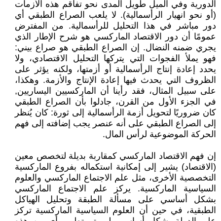
الدورية وفي الميل طويل المدى نحو تفاقم هذه الأزمات
(أو نحو انهيار الرأسمالية). لا يلعب الصراع الطبقي أي
دور مباشر في هذا التحليل للرأسمالية. من المفترض
عمومًا أن دور الاقتصاد الماركسي هو شرح الإطار الذي
يجري ضمنه النضال. إن الصراع الطبقي هو صراع بيني:
فهو يملأ الفجوات التي يتركها التحليل الاقتصادي، ولا
يحدد إعادة إنتاج الرأسمالية أو أزمتها، ولكنه يؤثر على
الظروف التي يحدث فيها إعادة الإنتاج والأزمة. وهكذا،
على سبيل المثال، فقد رأينا أن الماركسيين اليساريين,
في الجزء الأول من القرن، جادلوا بأن الصراع الطبقي
كان ضروريًا لتحويل أزمة الرأسمالية إلى ثورة: كان يُنظر
إلى الصراع الطبقي على أنه عنصر يجب إضافته إلى فهم
الحركة الموضوعية لرأس المال.
إن فهم الاقتصاد الماركسي كمقاربة بديلة لتخصص معين
(الاقتصاد) يشير إلى إمكانية استكماله بفروع الماركسية
التخصصية الأخرى، مثل علم الاجتماع الماركسي والعلوم
السياسية الماركسية. يركز علم الاجتماع الماركسي
بشكل أساسي على مسألة الطبقة وتحليل الهياكل
الطبقية، في حين أن العلوم السياسية الماركسية تركز