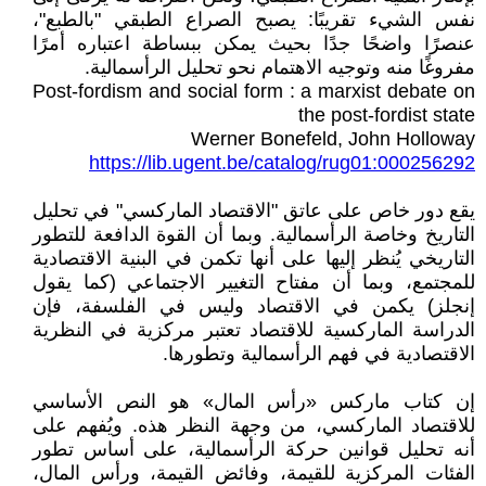
نفس الشيء تقريبًا: يصبح الصراع الطبقي "بالطبع"،
عنصرًا واضحًا جدًا بحيث يمكن ببساطة اعتباره أمرًا
مفروغًا منه وتوجيه الاهتمام نحو تحليل الرأسمالية.
Post-fordism and social form : a marxist debate on
the post-fordist state
Werner Bonefeld, John Holloway
https://lib.ugent.be/catalog/rug01:000256292
يقع دور خاص على عاتق "الاقتصاد الماركسي" في تحليل
التاريخ وخاصة الرأسمالية. وبما أن القوة الدافعة للتطور
التاريخي يُنظر إليها على أنها تكمن في البنية الاقتصادية
للمجتمع، وبما أن مفتاح التغيير الاجتماعي (كما يقول
إنجلز) يكمن في الاقتصاد وليس في الفلسفة، فإن
الدراسة الماركسية للاقتصاد تعتبر مركزية في النظرية
الاقتصادية في فهم الرأسمالية وتطورها.
إن كتاب ماركس «رأس المال» هو النص الأساسي
للاقتصاد الماركسي، من وجهة النظر هذه. ويُفهم على
أنه تحليل قوانين حركة الرأسمالية، على أساس تطور
الفئات المركزية للقيمة، وفائض القيمة، ورأس المال،