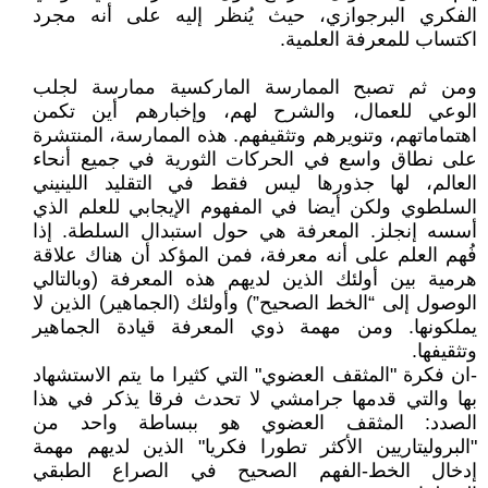
الفكري البرجوازي، حيث يُنظر إليه على أنه مجرد
اكتساب للمعرفة العلمية.
ومن ثم تصبح الممارسة الماركسية ممارسة لجلب
الوعي للعمال، والشرح لهم، وإخبارهم أين تكمن
اهتماماتهم، وتنويرهم وتثقيفهم. هذه الممارسة، المنتشرة
على نطاق واسع في الحركات الثورية في جميع أنحاء
العالم، لها جذورها ليس فقط في التقليد اللينيني
السلطوي ولكن أيضا في المفهوم الإيجابي للعلم الذي
أسسه إنجلز. المعرفة هي حول استبدال السلطة. إذا
فُهم العلم على أنه معرفة، فمن المؤكد أن هناك علاقة
هرمية بين أولئك الذين لديهم هذه المعرفة (وبالتالي
الوصول إلى “الخط الصحيح”) وأولئك (الجماهير) الذين لا
يملكونها. ومن مهمة ذوي المعرفة قيادة الجماهير
وتثقيفها.
-ان فكرة "المثقف العضوي" التي كثيرا ما يتم الاستشهاد
بها والتي قدمها جرامشي لا تحدث فرقا يذكر في هذا
الصدد: المثقف العضوي هو ببساطة واحد من
"البروليتاريين الأكثر تطورا فكريا" الذين لديهم مهمة
إدخال الخط-الفهم الصحيح في الصراع الطبقي