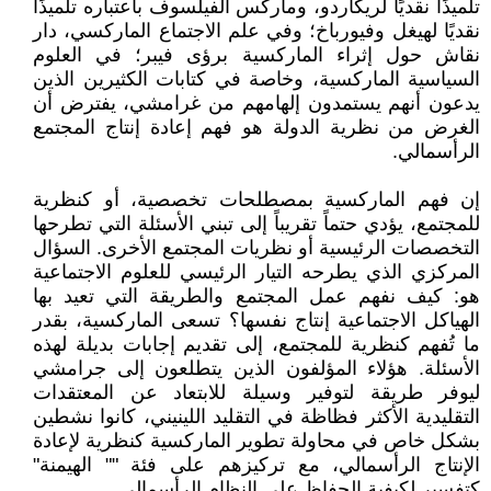
تلميذًا نقديًا لريكاردو، وماركس الفيلسوف باعتباره تلميذًا
نقديًا لهيغل وفيورباخ؛ وفي علم الاجتماع الماركسي، دار
نقاش حول إثراء الماركسية برؤى فيبر؛ في العلوم
السياسية الماركسية، وخاصة في كتابات الكثيرين الذين
يدعون أنهم يستمدون إلهامهم من غرامشي، يفترض أن
الغرض من نظرية الدولة هو فهم إعادة إنتاج المجتمع
الرأسمالي.
إن فهم الماركسية بمصطلحات تخصصية، أو كنظرية
للمجتمع، يؤدي حتماً تقريباً إلى تبني الأسئلة التي تطرحها
التخصصات الرئيسية أو نظريات المجتمع الأخرى. السؤال
المركزي الذي يطرحه التيار الرئيسي للعلوم الاجتماعية
هو: كيف نفهم عمل المجتمع والطريقة التي تعيد بها
الهياكل الاجتماعية إنتاج نفسها؟ تسعى الماركسية، بقدر
ما تُفهم كنظرية للمجتمع، إلى تقديم إجابات بديلة لهذه
الأسئلة. هؤلاء المؤلفون الذين يتطلعون إلى جرامشي
ليوفر طريقة لتوفير وسيلة للابتعاد عن المعتقدات
التقليدية الأكثر فظاظة في التقليد اللينيني، كانوا نشطين
بشكل خاص في محاولة تطوير الماركسية كنظرية لإعادة
الإنتاج الرأسمالي، مع تركيزهم على فئة "" الهيمنة"
كتفسير لكيفية الحفاظ على النظام الرأسمالي.