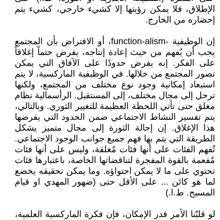
الإطلاق، فلا يمكن رؤيتها إلا كشيء خارجي، كشيء يتم
إحضاره من الخارج.
إن الوظيفية -function-alism، أو الافتراض بأن المجتمع
يجب أن يُفهم من حيث إعادة إنتاجه، يفرض حتماً إغلاقاً
على الفكر. إنه يفرض حدودًا على الآفاق التي يمكن
تصور المجتمع من خلالها. في الوظيفية الماركسية، لا يتم
استبعاد إمكانية وجود نوع مختلف من المجتمع، ولكنها
ترحل إلى مجال مختلف، إلى المستقبل. الرأسمالية نظام
مغلق حتى تأتي اللحظة العظيمة للتغيير الثوري. وبالتالي،
يتم تفسير النشاط الاجتماعي ضمن الحدود التي يفرضها
هذا الإغلاق. إن إحالة الثورة إلى مجال متميز يشكل
الطريقة التي يتم بها فهم جميع جوانب الوجود الاجتماعي.
تُفهم الفئات على أنها فئات مٌغلقة، وليس على أنها فئات
مٌفعمة بالقوة المفجرة لتناقضاتها الخاصة، باعتبارها فئات
تحتوي على ما لا يمكن احتواؤه. وما يمكن تحقيقه يخضع
لما هو كائن ... على الأقل حتى (ضهور المهدي او قيام
المسيح. ط.ا.)
لو قلبّنا الأمر قدر الإمكان، فإن فكرة الماركسية العلمية،