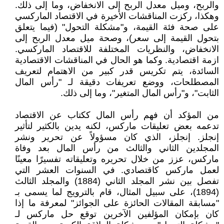
والربح، وميل معدل الربح إلى الانخفاض، وما إلى ذلك.
وهكذا، ركزت المناقشات الأخيرة في الاقتصاد الماركسي
على صحة فئة القيمة، و"مشكلة التحول" (فيما يتعلق
بتحول القيمة إلى سعر)، وصحة ميل معدل الربح إلى
الانخفاض، والنظريات المختلفة للاقتصاد الماركسي.
ازمة اقتصادية. وكما هو الحال في المناقشات الاقتصادية
السائدة، يتم تكريس قدر كبير من الاهتمام لتعريف
المصطلحات، ووضع تعريفات دقيقة لـ "رأس المال
الثابت"، و"رأس المال المتغير"، وما إلى ذلك.
من المؤكد أن فهم رأس المال ككتاب عن الاقتصاد
تدعمه بعض تعليقات ماركس، لكنه يدين بالكثير لتأثير
إنجلز. إنجلز، الذي كان مسؤولاً عن تحرير ونشر
المجلدين الثاني والثالث من رأس المال بعد وفاة
ماركس، عزز من خلال تحريره وتعليقاته تفسيرًا معينًا
لعمل ماركس كاقتصادي. في السنوات العشر التي
تفصل بين نشر المجلد الثاني (1884) والمجلد الثالث
(1894)، على سبيل المثال، قام بالترويج لما يسمى بـ
"مسابقة المقالات الحائزة على الجوائز" لمعرفة ما إذا
كان بإمكان المؤلفين الآخرين توقع حل ماركس لـ