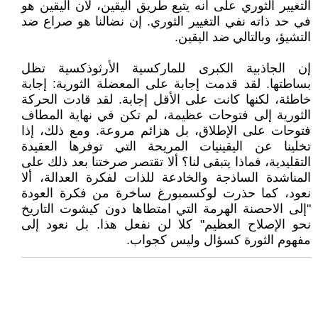
التغيير الثوري على أنه يتبع طريق اليقين، لأن اليقين هو
في حد ذاته نفي التغيير الثوري. إن نضالنا هو صراع ضد
التشيؤ، وبالتالي ضد اليقين.
إن الجاذبية الكبرى للماركسية الأرثوذكسية تظل
بساطتها. لقد قدمت إجابة على المعضلة الثورية: إجابة
خاطئة، لكنها كانت على الأقل إجابة. لقد قادت الحركة
الثورية إلى فتوحات عظيمة، لم تكن في نهاية المطاف
فتوحات على الإطلاق، بل هزائم مروعة. ومع ذلك، إذا
تخلينا عن اليقينيات المريحة التي توفرها العقيدة
التقليدية، فماذا يتبقى لنا؟ ألا تقتصر صرختنا بعد ذلك على
المناشدة الساذجة والخادعة للذات لفكرة العدالة، ألا
نعود، كما حذرت لوكسمبورغ ساخرة من فكرة العودة
"إلى الاحصنة الهرمة التي امتطاها دون كيشوت التاريخ
نحو الإصلاح العظيم" كلا لن نفعل هذا. بل نعود إلى
مفهوم الثورة كسؤال وليس كجواب.