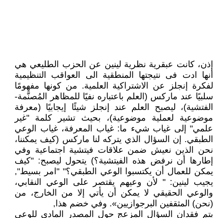
إذن، كانت عبقرية نظرية لينين عن الحزب الطليعي هي
أنها ادت فى نتيجتها المنطقية الى العواقب التنظيمية
لفكرة إنجلز عن الاشتراكية العلمية. من كونها مفهومًا
سلبيًا عند ماركس (العلم باعتباره نفيًا للمظاهر المُصنَّمة-
الفتشية)، ليصبح العلم عند إنجلز شيئًا إيجابيًا (معرفة
موضوعية لعملية موضوعية)، بحيث تشير كلمة "غير
علمي" إلى غياب شيء ما: غياب المعرفة، غياب الوعي
الطبقي. إن السؤال الذي يتركه لنا ماركس (كيف يمكننا،
نحن الذين نعيش ضمن علاقات فيتشية اجتماعية وفي
إطارها أن نرفض هذه الفيتشية؟) يتحول ليصبح: "كيف
يمكن للعمال أن يكتسبوا الوعي الطبقي؟" "امر بسيط",
يجيب لينين: " لأن وعيهم يقتصر على الوعي النقابي،
والوعي الحقيقي لا يمكن أن يأتي إلا من الخارج، من
(نحن) المثقفين البرجوازيين». وفي خضم هذا,
يتم فقدان السؤال المزعج حول المصدر المادي للوعي