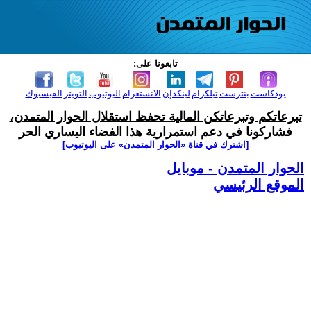
تابعونا على:
بودكاست
بنترست
تيلكرام
لينكدإن
الانستغرام
اليوتيوب
التويتر
الفيسبوك
تبرعاتكم وتبرعاتكن المالية تحفظ استقلال الحوار المتمدن،
فشاركونا في دعم استمرارية هذا الفضاء اليساري الحر
[اشترك في قناة ‫«الحوار المتمدن» على اليوتيوب]
الحوار المتمدن - موبايل
الموقع الرئيسي