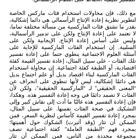
مع ذلك، فإن محاولات استخدام فئات ماركس الخاصة
لتطوير نظرية إعادة الإنتاج الرأسمالي هي دائما إشكالية،
بقدر ما تشتق فئات الماركسية من مسألة مختلفة تماما،
لا تعتمد على إعادة الإنتاج ولكن على تدمير الرأسمالية،
وليس على أساس إعادة الإنتاج, الإيجابية ولكن على
السلبية. إن استخدام الفئات الماركسية للإجابة على
أسئلة العلوم الاجتماعية ينطوي حتما على إعادة تفسير
تلك الفئات - على سبيل المثال، إعادة تفسير القيمة كفئة
اقتصادية، أو الطبقة كفئة اجتماعية. إن محاولة استخدام
الفئات الماركسية لبناء اقتصاد بديل أو علم اجتماع بديل
هي دائمًا إشكالية، ليس لأنها تنطوي على انحراف عن
“المعنى الحقيقي” لـ “الماركسية الحقيقية”، ولكن لأن
الفئات لا تصمد دائمًا في وجه إعادة التفسير هذه. وهكذا،
فإن إعادة التفسير هذه غالبًا ما أدت إلى نقاش كبير وإلى
التشكيك في صحة الفئات نفسها. على سبيل المثال،
بمجرد إعادة تفسير القيمة كأساس لنظرية السعر، فمن
الممكن أن تثار (وقد أثيرت) الشكوك حول أهميتها؛
بمجرد فهم "الطبقة العاملة" كفئة اجتماعية تصف
مجموعة محددة من الناس، فمن الممكن أن تثار