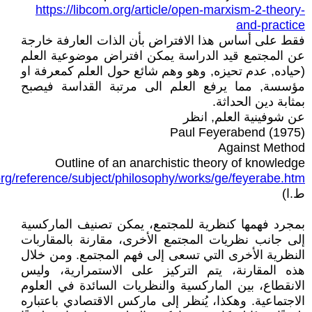
https://libcom.org/article/open-marxism-2-theory-
and-practice
فقط على أساس هذا الافتراض بأن الذات العارفة خارجة
عن المجتمع قيد الدراسة يمكن افتراض موضوعية العلم
(حياده, عدم تحيزه, وهو وهم شائع حول العلم كمعرفة او
مؤسسة, مما يرفع العلم الى مرتبة القداسة فيصبح
بمثابة دين الحداثة.
عن شوفينية العلم, انظر
Paul Feyerabend (1975)
Against Method
Outline of an anarchistic theory of knowledge
org/reference/subject/philosophy/works/ge/feyerabe.htm
ط.ا)
بمجرد فهمها كنظرية للمجتمع، يمكن تصنيف الماركسية
إلى جانب نظريات المجتمع الأخرى، مقارنة بالمقاربات
النظرية الأخرى التي تسعى إلى فهم المجتمع. ومن خلال
هذه المقارنة، يتم التركيز على الاستمرارية، وليس
الانقطاع، بين الماركسية والنظريات السائدة في العلوم
الاجتماعية. وهكذا، يُنظر إلى ماركس الاقتصادي باعتباره