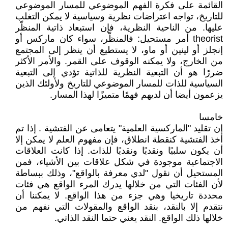
القائمة على فكرة الفهم الموضوعي للمسار الموضوعي
للتاريخ، تواجه اعتراضات نظرية وسياسية لا يمكن التغلب
عليها. من الناحية النظرية، فإن استبعاد ذاتية المنظّر
theorist أمر مستحيل: فالمنظّر، سواء كان ماركس أو
إنجلز أو لينين أو ماو، لا يستطيع أن ينظر إلى المجتمع
من الخارج، ولا يمكنه الوقوف على القمر. والأمر الأكثر
ضررًا هو أن التبعية النظرية للذاتية تؤدي إلى التبعية
السياسية للذات للمسار الموضوعي للتاريخ ولأولئك الذين
يزعمون أيضا أن لديهم فهمًا متميزًا لهذا المسار.
خامسا
إن تقليد "الماركسية العلمية" يتعامى عن الفتشية . إذا تم
أخذ الفتشية كنقطة انطلاق، فإن مفهوم العلم لا يمكن إلا
أن يكون سلبيًا ونقديًا ونقديًا للذات. إذا كانت العلاقات
الاجتماعية موجودة في شكل علاقات بين الأشياء، فمن
المستحيل أن نقول "لدي معرفة بالواقع"، وذلك ببساطة
لأن الفئات التي من خلالها يدرك المرء الواقع هي فئات
محددة تاريخيا وهي جزء من هذا الواقع. لا يمكننا أن
نتقدم إلا بالنقد، بنقد الواقع والمقولات التي نفهم من
خلالها ذلك الواقع. النقد يعني حتما النقد الذاتي.