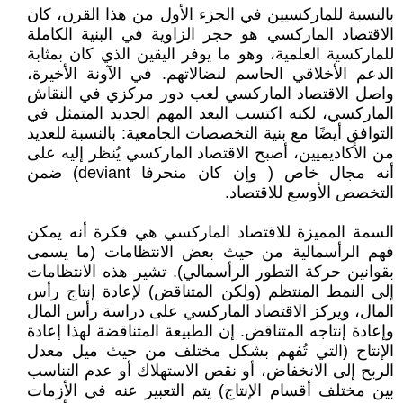
بالنسبة للماركسيين في الجزء الأول من هذا القرن، كان
الاقتصاد الماركسي هو حجر الزاوية في البنية الكاملة
للماركسية العلمية، وهو ما يوفر اليقين الذي كان بمثابة
الدعم الأخلاقي الحاسم لنضالاتهم. في الآونة الأخيرة،
واصل الاقتصاد الماركسي لعب دور مركزي في النقاش
الماركسي، لكنه اكتسب البعد المهم الجديد المتمثل في
التوافق أيضًا مع بنية التخصصات الجامعية: بالنسبة للعديد
من الأكاديميين، أصبح الاقتصاد الماركسي يُنظر إليه على
أنه مجال خاص ( وإن كان منحرفا deviant) ضمن
التخصص الأوسع للاقتصاد.
السمة المميزة للاقتصاد الماركسي هي فكرة أنه يمكن
فهم الرأسمالية من حيث بعض الانتظامات (ما يسمى
بقوانين حركة التطور الرأسمالي). تشير هذه الانتظامات
إلى النمط المنتظم (ولكن المتناقض) لإعادة إنتاج رأس
المال، ويركز الاقتصاد الماركسي على دراسة رأس المال
وإعادة إنتاجه المتناقض. إن الطبيعة المتناقضة لهذا إعادة
الإنتاج (التي تُفهم بشكل مختلف من حيث ميل معدل
الربح إلى الانخفاض، أو نقص الاستهلاك أو عدم التناسب
بين مختلف أقسام الإنتاج) يتم التعبير عنه في الأزمات