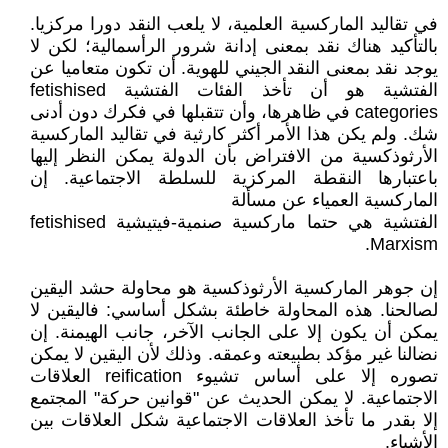
في تقاليد الماركسية العلمية، لا يلعب النقد دورا مركزيا.
بالتأكيد هناك نقد بمعنى إدانة شرور الرأسمالية؛ لكن لا
يوجد نقد بمعنى النقد الجيني للهوية. أن تكون متعاميا عن
الفتشية هو أن تأخذ الفئات الفتشية fetishised
categories في ظاهرها، وأن تتقبلها في فكرك دون أدنى
شك. ولم يكن هذا الأمر أكثر كارثية في تقاليد الماركسية
الأرثوذكسية من الافتراض بأن الدولة يمكن النظر إليها
باعتبارها النقطة المركزية للسلطة الاجتماعية. إن
الماركسية العمياء عن مسألة
الفتشية هي حتما ماركسية صنمية-فيتيشية fetishised
Marxism.
إن جوهر الماركسية الأرثوذكسية هو محاولة حشد اليقين
لصالحنا. هذه المحاولة خاطئة بشكل أساسي: فاليقين لا
يمكن أن يكون إلا على الجانب الآخر، جانب الهيمنة. إن
نضالنا غير مؤكد بطبيعته وعمقه. وذلك لأن اليقين لا يمكن
تصوره إلا على أساس تشيوء reification العلاقات
الاجتماعية. لا يمكن الحديث عن "قوانين حركة" المجتمع
إلا بقدر ما تأخذ العلاقات الاجتماعية شكل العلاقات بين
الأشياء.