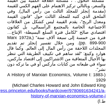
"مشكلة التحول". ، مشكلة العلاقة الكمية بين القيمة
والسعر، وبالتالي تركيز الاهتمام على الفهم الكمي للقيمة
(مقدمة إنجلز للمجلد الثالث من رأس المال). وفي
الملحق الذي كتبه للمجلد الثالث حول "قانون القيمة
ومعدل الربح"، يقدم القيمة ليس كشكل من العلاقات
الاجتماعية الخاصة بالمجتمع الرأسمالي، بل كقانون
اقتصادي صالح "لكامل فترة السلع البسيطة- الإنتاج…
فترة من خمسة إلى سبعة آلاف سنة” (Marx 1972a,
pp. 899-900). ومن خلال تفسير إنجلز تم تقديم
المجلدات اللاحقة من رأس المال إلى العالم. وكما قال
هوارد وكينغ: "لقد ساهم في تكييف الطريقة التي تنظر
بها الأجيال المتعاقبة من الاشتراكيين إلى اقتصاد ماركس،
سواء في طبعاته من كتابات ماركس أو في ما تركه دون
نشر".
(A History of Marxian Economics, Volume I: 1883-
1929
Michael Charles Howard and John Edward King)
press.princeton.edu/books/hardcover/9780691634241/a-
history-of-marxian-economics-volume-i
ط.ا)