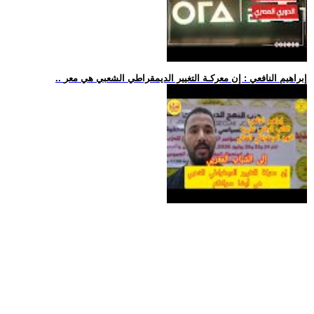
.. إبراهيم النافعي : إن معركـة التغيير الديمقراطي الشعبي هي معر