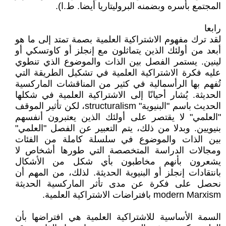
المجتمع بأسره وبضمنه البروليتاريا أيضا. ط.ا).
رابعا
لقد ترك مفهوم الاشتراكية العلمية بصمة تمتد إلى ما هو
أبعد من أولئك الذين يتماثلون مع إنجلز أو كاوتسكي أو
لينين. يستمر الفصل بين الذات والموضوع الذي تنطوي
عليه فكرة الاشتراكية العلمية في تشكيل الطريقة التي
تُفهم بها الرأسمالية في كثير من المناقشات الماركسية
الحديثة. يُشار أحيانًا إلى الاشتراكية العلمية في شكلها
الحديث باسم "البنيوية" structuralism، لكن تأثير الموقف
"العلمي" لا يقتصر على أولئك الذين يعتبرون أنفسهم
بنيويين. وبدلا من ذلك، يتم التعبير عن الفصل "العلمي"
بين الذات والموضوع في سلسلة كاملة من الفئات
ومجالات الدراسة المتخصصة التي طورها أشخاص لا
يشعرون بأنهم مخاطبون بأي شكل من الأشكال
بانتقادات إنجلز أو البنيوية الحديثة. لذلك، من المهم أن
نحصل على فكرة عن مدى تأثر الماركسية الحديثة
modern Marxism بافتراضات الاشتراكية العلمية.
السمة الأساسية للاشتراكية العلمية هي افتراضها بأن