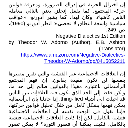
إن اختزال الحرية في إدراك الضرورة، ومعرفة قوانين
حركة المجتمع، كما يفعل إنجلز، يعني بالتالي معاملة
الناس كأشياء. وكان لهذا، كما يشير أدورنو، «عواقب
سياسية واسعة النطاق لا تحصى»: انظر أدورنو (1990)،
ص. 249.
Negative Dialectics 1st Edition
by Theodor W. Adorno (Author), E.B. Ashton
(Translator)
https://www.amazon.com/Negative-Dialectics-
Theodor-W-Adorno/dp/0415052211
إن العلاقات الاجتماعية غير الفتشية والتي تقرر مصيرها
بنفسها لن تكون مقيدة بقانون. إن فهم المجتمع
الرأسمالي باعتباره مقيدًا بالقوانين صالح إلى حد ما،
ولكن فقط إلى الحد الذي تكون فيه العلاقات بين الناس
قد احيلت الى أشياء thing-ified. إذا جادلنا بأن الرأسمالية
يمكن فهمها بشكل كامل من خلال تحليل قوانين حركتها،
فإننا نقول في الوقت نفسه أن العلاقات الاجتماعية
فتشية بالكامل. لكن إذا كانت العلاقات الاجتماعية فتشية
بالكامل، فكيف يمكننا أن نتصور الثورة؟ لا يمكن تصور