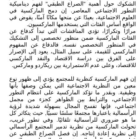
الشكوك حول أهمية "الصراع الطبقي" لفهم ديناميكية
التطور الاجتماعي المعاصر. إن دمج الماركسية في
العلوم الاجتماعية، بعيدًا عن منحها مكانًا آمنًا، يقوض في
الواقع أساس الفئات التي يستخدمها الماركسيون.
مرارًا وتكرارًا، تؤدي المناقشات التي تبدأ كدفاع عن
الفئات الماركسية ضمن منظور تخصصي إلى التشكيك
في المنظور التخصصي نفسه. فالدفاع عن المفهوم
الماركسي للقيمة، على سبيل المثال، يعود إلى الإصرار
على الفرق بين دراسة الاقتصاد والنقد الماركسي
للاقتصاد، وعلى عدم الاستمرارية بين ريكاردو وماركس.
إن فهم الماركسية كنظرية للمجتمع يؤدي إلى ظهور نوع
معين من النظرية الاجتماعية التي يمكن وصفها بأنها
وظيفية. وبقدر ما تؤكد الماركسية على انتظام التطور
الاجتماعي، والترابط بين الظواهر كجزء من مجمل
اجتماعي، فإنها تفسح المجال بسهولة شديدة لرؤية
الرأسمالية باعتبارها مجتمعًا سلسًا نسبيًا, حيث يتكاثر كل
ما هو ضروري للرأسمالية تلقائيًا. وفي تطور غريب،
تحولت الماركسية من نظرية تدمير المجتمع الرأسمالي
إلى نظرية إعادة إنتاجه. إن فصل الصراع الطبقي عن