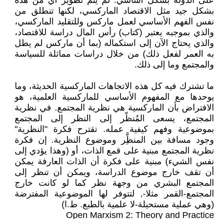
على الدولة بشكل أساسي. لم يتم تطوير أي من هذه
بشكل جيد مثل الاقتصاد الماركسي، لكنها تنطلق من
نفس الفهم الأساسي لعمل ماركس وللتقليد الماركسي،
والذي بموجبه يعتبر (كتاب) رأس المال دراسة للاقتصاد،
والذي يحتاج الآن إلى استكماله (بما أن ماركس لم يطل
به العمر لفعل ذلك) من خلال دراسات مماثلة للسياسة
والمجتمع وما إلى ذلك.
ما تشترك فيه كل هذه الاتجاهات الماركسية الحديثة، وما
يوحدها مع المفهوم الأساسي للماركسية العلمية، هو
الافتراض بأن الماركسية هي نظرية المجتمع. في نظرية
المجتمع، يسعى المُنظّر إلى النظر إلى المجتمع
بموضوعية وفهم كيفية عمله. تقترح فكرة "النظرية"
وجود مسافة بين المنظَِّر وموضوع النظرية. إن فكرة
نظرية المجتمع مبنية على قمع الذات، أو (وهذا يؤدي إلى
نفس الشيء) مبنية على فكرة أن الذات العارفة يمكن
أن تقف خارج موضوع الدراسة، ويمكن أن تنظر إلى
المجتمع البشري من وجهة نظر كما لو كانت خارج
المجتمع-القمر مثلا-, لتتوفر لها الموضوعية المفترضة
(وهي عملية مستحيلة-لا علمية بالطبع. ط.ا)
Open Marxism 2: Theory and Practice