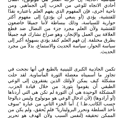
أحادي الاتجاه للوعي من الحزب إلى الجماهير. ومن
ناحية أخرى، فإن المفهوم الذي يفهم العلم باعتباره نقدًا
للفتشية، يؤدي (أو ينبغي أن يؤدي) إلى مفهوم أكثر
حوارية للسياسة، وذلك ببساطة لأننا جميعًا خاضعون
للفتشية ولأن العلم مجرد جزء من النضال ضد قطع
العلاقة بين العمل والإنجاز، وهو صراع نشارك فيه جميعًا
بطرق مختلفة. إن فهم العلم كنقد يؤدي بسهولة أكبر إلى
سياسة الحوار، سياسة الحديث والاستماع، بدلاً من مجرد
الحديث.
تكمن الجاذبية الكبرى للينينية بالطبع في أنها نجحت في
تجاوز ما أسميناه معضلة الثورة المأساوية. لقد حلت
مشكلة كيف يمكن لأولئك الذين يفتقرون إلى الوعي
الطبقي أن يقوموا بثورة: من خلال قيادة الحزب.
المشكلة الوحيدة هي أن الثورة لم تكن هي التي أردناها
(أو أرادوها) (لأن ادخال الوعي هو مونولوج وليس ديالوجا
حسب الكاتب.ط.ا ). أما الجزء الثاني من عبارة "سوف
نأخذ السلطة ونحرر البروليتاريا" فلم يُحقق، ولم يكن من
الممكن تحقيقه (لنفس السبب ولأن الهدف هو تحرير