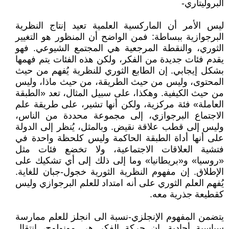
البروليتاري-
ليس الأمر أن الماركسية العلمية تعيد إنتاج النظرية
البرجوازية ببساطة: فمن الواضح أن المنظور هو التغيير
الثوري، والنقطة المرجعية هي المجتمع الشيوعي. فهو
يقدم فئات جديدة من الفكر، ولكن هذه الفئات يتم فهمها
بشكل إيجابي. إن الطابع الثوري للنظرية يُفهم من حيث
المحتوى، وليس من حيث الطريقة، من حيث ماذا، وليس
من حيث الكيفية. وهكذا، على سبيل المثال، تعد «الطبقة
العاملة» فئة مركزية، ولكن أنها تشير، على طريقة علم
الاجتماع البرجوازي، إلى مجموعة محددة من الناس،
وليس إلى قطب علاقة نقيض. وبالمثل، يُنظر إلى الدولة
على أنها أداة الطبقة الحاكمة وليس كلحظة واحدة في
فتشية العلاقات الاجتماعية، ولا تخضع فئات مثل
«روسيا» و«بريطانيا» وما إلى ذلك إلى أي تشكيك على
الإطلاق. إن مفهوم النظرية الثورية خجول-جبان للغاية.
يُفهم العلم الثوري على أنه امتداد للعلم البرجوازي وليس
كقطيعة جذرية معه.
يتضمن المفهوم الإنجلزي-نسبة الى انجلز للعلم ممارسة
سياسية أحادية. إن حركة الفكر هي مونولوج، انتقال