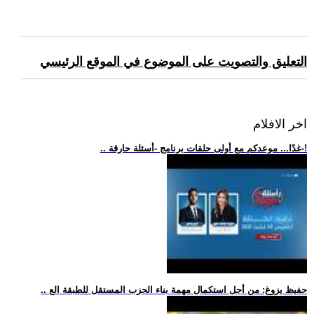
التعليق والتصويت على الموضوع في الموقع الرئيسي
اخر الافلام
.. غدًا... موعدكم مع أولى حلقات برنامج -أسئلة حارقة-!
.. حفيظ يزوغ: من أجل استكمال مهمة بناء الحزب المستقل للطبقة الع