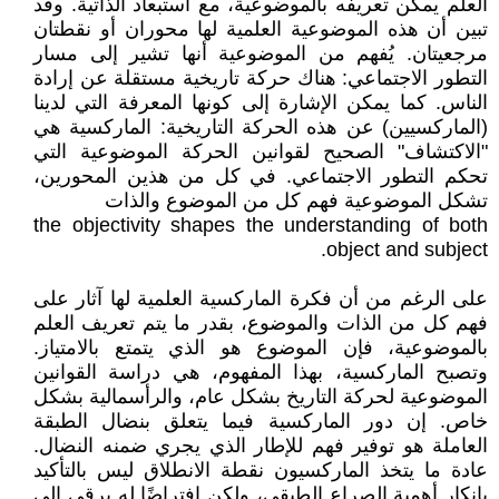
العلم يمكن تعريفه بالموضوعية، مع استبعاد الذاتية. وقد
تبين أن هذه الموضوعية العلمية لها محوران أو نقطتان
مرجعيتان. يُفهم من الموضوعية أنها تشير إلى مسار
التطور الاجتماعي: هناك حركة تاريخية مستقلة عن إرادة
الناس. كما يمكن الإشارة إلى كونها المعرفة التي لدينا
(الماركسيين) عن هذه الحركة التاريخية: الماركسية هي
"الاكتشاف" الصحيح لقوانين الحركة الموضوعية التي
تحكم التطور الاجتماعي. في كل من هذين المحورين،
تشكل الموضوعية فهم كل من الموضوع والذات
the objectivity shapes the understanding of both
object and subject.
على الرغم من أن فكرة الماركسية العلمية لها آثار على
فهم كل من الذات والموضوع، بقدر ما يتم تعريف العلم
بالموضوعية، فإن الموضوع هو الذي يتمتع بالامتياز.
وتصبح الماركسية، بهذا المفهوم، هي دراسة القوانين
الموضوعية لحركة التاريخ بشكل عام، والرأسمالية بشكل
خاص. إن دور الماركسية فيما يتعلق بنضال الطبقة
العاملة هو توفير فهم للإطار الذي يجري ضمنه النضال.
عادة ما يتخذ الماركسيون نقطة الانطلاق ليس بالتأكيد
بإنكار أهمية الصراع الطبقي، ولكن افتراضًا له يرقى إلى