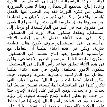
قوانين حركة الرأسمالية يؤدي إلى الفصل بين الثورة
وإعادة إنتاج المجتمع الرأسمالي. وهذا لا يعني بالضرورة
التخلي عن فكرة الثورة: فقد يتم التخلي عنها بالفعل
(باسم الواقعية)، ولكن في كثير من الأحيان يتم اعتبارها
أمرا مفروغا منه (بالطريقة التي يعتبر بها الصراع الطبقي
أمرا مفروغا منه في كثير من الماركسية), او ترحل إلى
المستقبل. وهكذا، ستكون هناك ثورة في المستقبل،
ولكن في هذه الأثناء، تعمل قوانين إعادة الإنتاج
الرأسمالي. في المستقبل، سوف يكون هناك قطيعة
جذرية، ولكن في هذه الأثناء يمكننا أن نتعامل مع
الرأسمالية كمجتمع يعيد إنتاج نفسه. في المستقبل،
ستكون الطبقة العاملة موضوع التطور الاجتماعي، ولكن
في هذه الأثناء تنطبق قواعد رأس المال. في المستقبل،
ستكون الأمور مختلفة، ولكن في هذه الأثناء يمكننا
التعامل مع الماركسية باعتبارها نظرية وظيفية، حيث
يمكن اعتبار “متطلبات رأس المال”، وهي العبارة التي
تتكرر كثيرًا في المناقشات الماركسية، تفسيرًا مناسبًا لما
يحدث أو لا يحدث. يؤدي التركيز على إعادة الإنتاج، جنبًا
إلى جنب مع تحليل إعادة الإنتاج كهيمنة طبقية، إلى رؤية
مجتمع تسود فيه قواعد رأس المال. إذن، إذا تم الحفاظ
على الفكرة (القطيعة الجذرية او الثورة. ط.ا) على