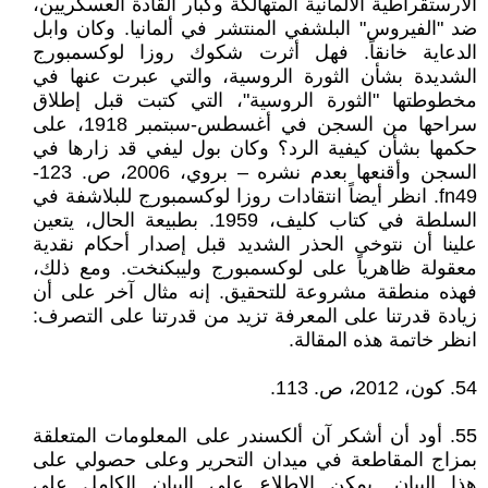
الأرستقراطية الألمانية المتهالكة وكبار القادة العسكريين،
ضد "الفيروس" البلشفي المنتشر في ألمانيا. وكان وابل
الدعاية خانقاً. فهل أثرت شكوك روزا لوكسمبورج
الشديدة بشأن الثورة الروسية، والتي عبرت عنها في
مخطوطتها "الثورة الروسية"، التي كتبت قبل إطلاق
سراحها من السجن في أغسطس-سبتمبر 1918، على
حكمها بشأن كيفية الرد؟ وكان بول ليفي قد زارها في
السجن وأقنعها بعدم نشره – بروي، 2006، ص. 123-
fn49. انظر أيضاً انتقادات روزا لوكسمبورج للبلاشفة في
السلطة في كتاب كليف، 1959. بطبيعة الحال، يتعين
علينا أن نتوخى الحذر الشديد قبل إصدار أحكام نقدية
معقولة ظاهرياً على لوكسمبورج وليبكنخت. ومع ذلك،
فهذه منطقة مشروعة للتحقيق. إنه مثال آخر على أن
زيادة قدرتنا على المعرفة تزيد من قدرتنا على التصرف:
انظر خاتمة هذه المقالة.
54. كون، 2012، ص. 113.
55. أود أن أشكر آن ألكسندر على المعلومات المتعلقة
بمزاج المقاطعة في ميدان التحرير وعلى حصولي على
هذا البيان. يمكن الاطلاع على البيان الكامل على