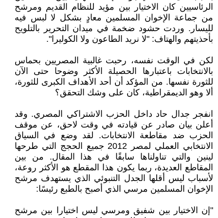
الرئاسيين كان الاختيار بين مؤيد للنظام القديم ومرشح
من جماعة الإخوان المسلمين معادٍ بشكل لا لبس فيه
لليسار. وردت حشود ضخمة في ميدان التحرير بالتلويح
بأحذيتهم والهتاف: "لا نريد الطاعون ولا الكوليرا".
لكن في الوقت نفسه، رحبت غالبية المصريين بحماس
بالانتخابات باعتبارها الحصيلة الأكثر وضوحا حتى الآن
للثورة نفسها. من المؤكد أن أحد الأهداف الكبرى للثورة،
ألا وهو الديمقراطية، كان على وشك التحقق؟
انفجر جدال حاد داخل الحزب الاشتراكي المصري. وقد
أعلن بيان صادر عن قيادته في وقت لاحق، عن موقف
الحزب ضد مقاطعة الانتخابات. لقد وضع في السياق
الانتخابي العملي لمصر 2012 جميع الحجج التي طرحها
لينين والتي تناولناها سابقًا في هذا المقال. من بين
المقاطع العديدة، ربما يكون هذا المقطع هو الأكثر روعة،
لأسباب ليس أقلها الجدل التنبوئي الذي يستهدف مرشح
الإخوان المسلمين مرسي الذي أصبح بالطبع رئيسًا:
"إن الاختيار بين شفيق ومرسي ليس اختيارا بين مرشح