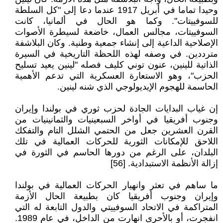
وحيدا تماما في أبريل 1917 عندما دعا إلى "كل السلطة
للسوفييتات". وكما هو الحال في ألمانيا، كانت
السوفييتات، مجالس العمال، خاضعة لسيطرة الأصوات
الإصلاحية الداعية إلى إنشاء جمعية وطنية. وكان البلاشفة
مترددين. في وصفه لهذه اللحظة التاريخية في السيرة
الذاتية للينين، عنون توني كليف فصله "لينين يعيد تسليح
الحزب"، وهو الاستعارة العسكرية التي تدعم الأهمية
الحاسمة للهجوم الإيديولوجي الذي شنه لينين.
إن غياب البدايات الجادة لحزب ثوري في بولندا وإيران
وجنوب أفريقيا في أواخر السبعينيات والثمانينيات من
القرن العشرين جعل من الحتمي الشلل التام والتفكك
اللاحق للإمكانات الثورية للحركات العمالية في تلك
البلدان، على الرغم من دورها الحاسم في الثورة في
إزالة الأنظمة الاستبدادية. [56]
ما ساهم في تعثر وانهيار الحركات العمالية في بولندا
وإيران وجنوب أفريقيا كان بطبيعة الحال الأزمة
المتراكمة في الاتحاد السوفييتي والدول التابعة له التي
انفجرت، أو بالأحرى انهارت من الداخل، في عام 1989.