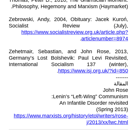
Thomas, Peter D., 2010, The Gramscian Moment:
Philosophy, Hegemony and Marxism (Haymarket).
Zebrowski, Andy, 2004, Obituary: Jacek Kuroń,
Socialist Review (July),
https://www.socialistreview.org.uk/article.php?
.
articlenumber=8974
Zehetmair, Sebastian, and John Rose, 2013,
Germany’s Lost Bolshevik: Paul Levi Revisited,
International Socialism 137 (winter),
.
https://www.isj.org.uk/?id=850
-------
المقالة
John Rose
Lenin’s “Left-Wing” Communism:
An Infantile Disorder revisited
(Spring 2013)
https://www.marxists.org/history/etol/writers/rose-
j/2013/xx/lwc.html