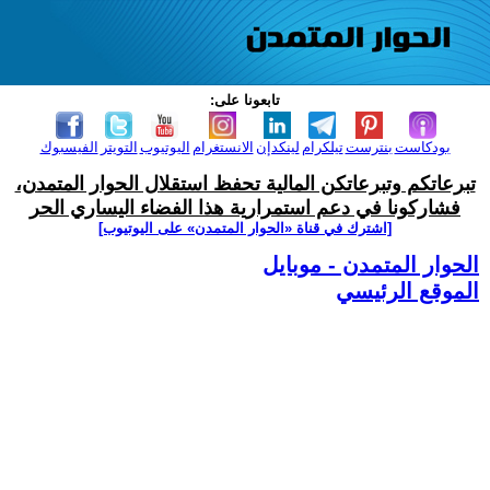
تابعونا على:
بودكاست
بنترست
تيلكرام
لينكدإن
الانستغرام
اليوتيوب
التويتر
الفيسبوك
تبرعاتكم وتبرعاتكن المالية تحفظ استقلال الحوار المتمدن،
فشاركونا في دعم استمرارية هذا الفضاء اليساري الحر
[اشترك في قناة ‫«الحوار المتمدن» على اليوتيوب]
الحوار المتمدن - موبايل
الموقع الرئيسي