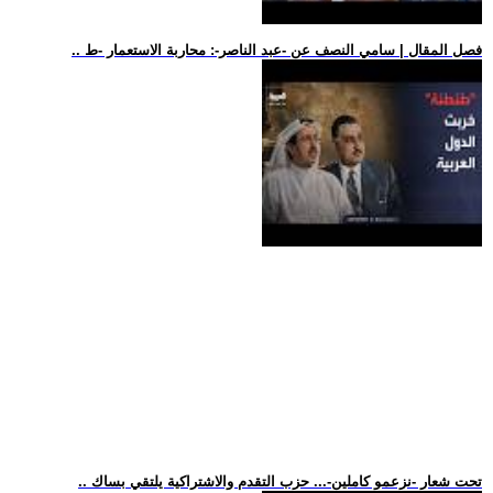
.. فصل المقال | سامي النصف عن -عبد الناصر-: محاربة الاستعمار -ط
.. تحت شعار -نزعمو كاملين-... حزب التقدم والاشتراكية يلتقي بساك