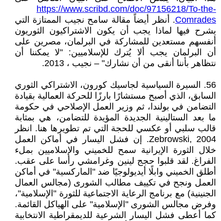
https://www.scribd.com/doc/97156218/To-the-
Comrades
. أنظر أيضاً مقالة سامح نجيب الممتازة التي
يشرح فيها لماذا يجب أن يكون الاشتراكيون الثوريون
أنفسهم مستعدين للمشاركة في البرلمان، مصرين على
أن البرلمان يجب ألا يُترك للإسلاميين: "لا يمكننا أن
نتظاهر بأننا أنقى من أن نشارك" – نجيب ، 2013.
56. السيرة السياسية لجاسيك كورون، الاشتراكي الثوري
السابق، الذي أصبح مستشارًا بارزًا للحركة العمالية بقيادة
التضامن في بولندا، ثم وزير العمل الإصلاحي في حكومة
ما بعد الستالينية الجديدة المؤيدة للتضامن، هي بمثابة
قالب سلبي أو عكسي للحجة التي تم تطويرها هنا. انظر
Zebrowski, 2004. إن فشل اليسار في أماكن العمل
خلال الثورة الإيرانية سمح للخميني والإسلاميين بملء
الفراغ. لقد قلبوا حجج لينين وغرامشي رأسا على عقب.
أطلق الخميني وابلًا أيديولوجيًا ضد "الماركسية" في أماكن
العمل ونجح في تكييف مطالب الشورى (مجالس العمال
الجنينية) مع برنامج الرعاية الاجتماعية للثورة "الإسلامية"،
وفرض مجالس الشورى "الإسلامية" على الهياكل القائمة.
كما أعطى فشل اليسار الشرعية للديمقراطية الانتخابية