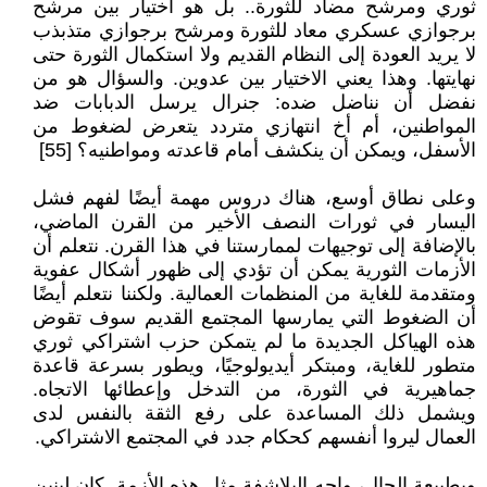
ثوري ومرشح مضاد للثورة.. بل هو اختيار بين مرشح
برجوازي عسكري معاد للثورة ومرشح برجوازي متذبذب
لا يريد العودة إلى النظام القديم ولا استكمال الثورة حتى
نهايتها. وهذا يعني الاختيار بين عدوين. والسؤال هو من
نفضل أن نناضل ضده: جنرال يرسل الدبابات ضد
المواطنين، أم أخ انتهازي متردد يتعرض لضغوط من
الأسفل، ويمكن أن ينكشف أمام قاعدته ومواطنيه؟ [55]
وعلى نطاق أوسع، هناك دروس مهمة أيضًا لفهم فشل
اليسار في ثورات النصف الأخير من القرن الماضي،
بالإضافة إلى توجيهات لممارستنا في هذا القرن. نتعلم أن
الأزمات الثورية يمكن أن تؤدي إلى ظهور أشكال عفوية
ومتقدمة للغاية من المنظمات العمالية. ولكننا نتعلم أيضًا
أن الضغوط التي يمارسها المجتمع القديم سوف تقوض
هذه الهياكل الجديدة ما لم يتمكن حزب اشتراكي ثوري
متطور للغاية، ومبتكر أيديولوجيًا، ويطور بسرعة قاعدة
جماهيرية في الثورة، من التدخل وإعطائها الاتجاه.
ويشمل ذلك المساعدة على رفع الثقة بالنفس لدى
العمال ليروا أنفسهم كحكام جدد في المجتمع الاشتراكي.
وبطبيعة الحال، واجه البلاشفة مثل هذه الأزمة. كان لينين