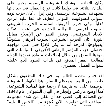
وكان التقادم الوشيك للشيوعية الرسمية يخيم على
البلدان الثلاثة. في بولندا كانت ثورة العمال في حد ذاتها
تستهدف الشيوعية الرسمية. وفي إيران، كان حزب توده
الموالي للسوفييت، الموالي للغاية، قد عفا عليه الزمن
فعلياً. وفي جنوب أفريقيا، استسلم الحزب الشيوعي
الجنوب أفريقي، لليبرالية الجديدة في أعقاب تفكك
الاتحاد السوفييتي. وبغض النظر عن الإصلاح مقابل
الثورة، كان الحزب الشيوعي الجنوب أفريقي مشوشًا
أيديولوجيًا، لدرجة أنه لم يكن قادرًا حتى على مواجهة
احتضان حزب المؤتمر الوطني الأفريقي للسياسات التي
يقودها السوق من خلال إصلاحات مضادة تقودها الدولة
لمعالجة الفقر المدقع في بلدات السود الذي خلفته
سنوات الفصل العنصري.
لقد فسر معظم العالم، بما في ذلك المثقفون بشكل
خاص، من اليمين ومعظم اليسار، هذا الانهيار للشيوعية
الرسمية على أنه هزيمة لا رجعة فيها لمبادئ الشيوعية،
كما أوضح ماركس وإنجلز في البيان الشيوعي عام 1848.
من الحماقة إلى أقصى حد أن نقلل من شدة مجموعة
المواقف التي تطورت الآن كجزء من "الحس السليم"