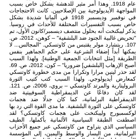
عام 1918. وهذا أمر مثير للدهشة بشكل خاص بسبب
المواجهة الأيديولوجية بين الإصلاحيين. كانت الاحتجاجات
في نوفمبر وديسمبر 1918 في ألمانيا شديدة بشكل
خاص بسبب التفسيرات المختلفة للأحداث في روسيا.
يذكر ليبكنخت أنه بحلول منتصف ديسمبر/كانون الأول، تم
"تحريض غالبية الجنود ضد البلشفية" – كوهن، 2012، ص.
107. ريتشارد مولر يقتبس من كاوتسكي. "المجالس... لا
يمكنها أبداً إضفاء الشرعية على حكم الجماهير بنفس
الطريقة [مثل انتخابات الجمعية الوطنية]. ولهذا السبب
أصبح الإرهاب [البلشفي] ضروريا” – كون، 2012، ص. 69.
لقد حذر لينين مرارا وتكرارا من مدى خطورة كاوتسكي
كمعارض أيديولوجي. ولهذا السبب كتب كتيب الثورة
البروليتارية والمرتد كاوتسكي – بروي، 2006، ص. 121.
لقد كان دفاعًا عن الديمقراطية السوفييتية ضد
الديمقراطية البرلمانية، كما كان جدلًا ضد هجمات
كاوتسكي على الثورة البلشفية. ما مدى القوة التي رد بها
لوكسمبورج وليبكنخت على هجمات كاوتسكي؟ لقد
اصطفت الطبقة السياسية الألمانية بأكملها، الطيف
السياسي الذي يتراوح من كاوتسكي عبر جميع الأحزاب
البرلمانية، من اليسار والوسط واليمين، إلى المؤسسة