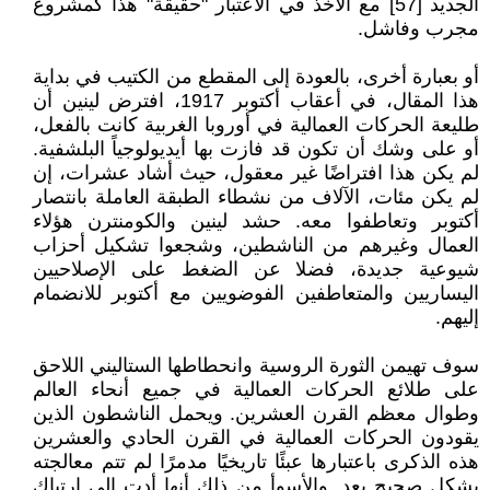
الجديد [57] مع الأخذ في الاعتبار "حقيقة" هذا كمشروع
مجرب وفاشل.
أو بعبارة أخرى، بالعودة إلى المقطع من الكتيب في بداية
هذا المقال، في أعقاب أكتوبر 1917، افترض لينين أن
طليعة الحركات العمالية في أوروبا الغربية كانت بالفعل،
أو على وشك أن تكون قد فازت بها أيديولوجياً البلشفية.
لم يكن هذا افتراضًا غير معقول، حيث أشاد عشرات، إن
لم يكن مئات، الآلاف من نشطاء الطبقة العاملة بانتصار
أكتوبر وتعاطفوا معه. حشد لينين والكومنترن هؤلاء
العمال وغيرهم من الناشطين، وشجعوا تشكيل أحزاب
شيوعية جديدة، فضلا عن الضغط على الإصلاحيين
اليساريين والمتعاطفين الفوضويين مع أكتوبر للانضمام
إليهم.
سوف تهيمن الثورة الروسية وانحطاطها الستاليني اللاحق
على طلائع الحركات العمالية في جميع أنحاء العالم
وطوال معظم القرن العشرين. ويحمل الناشطون الذين
يقودون الحركات العمالية في القرن الحادي والعشرين
هذه الذكرى باعتبارها عبئًا تاريخيًا مدمرًا لم تتم معالجته
بشكل صحيح بعد. والأسوأ من ذلك أنها أدت إلى ارتباك