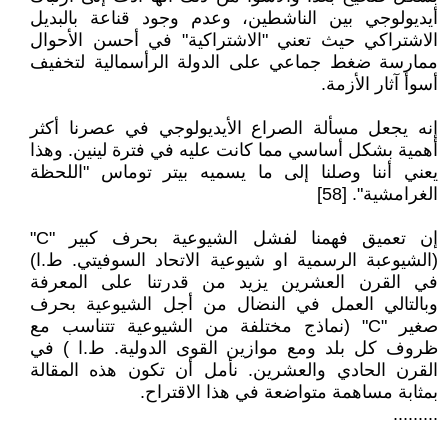
أيديولوجي بين الناشطين، وعدم وجود قناعة بالبديل
الاشتراكي حيث تعني "الاشتراكية" في أحسن الأحوال
ممارسة ضغط جماعي على الدولة الرأسمالية لتخفيف
أسوأ آثار الأزمة.
إنه يجعل مسألة الصراع الأيديولوجي في عصرنا أكثر
أهمية بشكل أساسي مما كانت عليه في فترة لينين. وهذا
يعني أننا وصلنا إلى ما يسميه بيتر توماس "اللحظة
الغرامشية". [58]
إن تعميق فهمنا لفشل الشيوعية بحرف كبير "C"
(الشيوعبة الرسمية او شيوعية الاتحاد السوفيتي. ط.ا)
في القرن العشرين يزيد من قدرتنا على المعرفة
وبالتالي العمل في النضال من أجل الشيوعية بحرف
صغير "C" (نماذج مختلفة من الشيوعية تتناسب مع
ظروف كل بلد ومع موازين القوى الدولية. ط.ا ) في
القرن الحادي والعشرين. نأمل أن تكون هذه المقالة
بمثابة مساهمة متواضعة في هذا الاقتراح.
.........