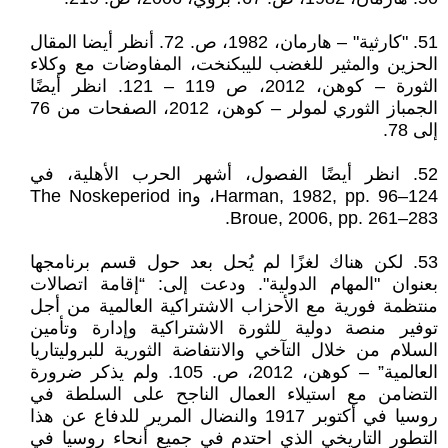
51. "كارثية" – هارمان، 1982، ص. 72. أنظر أيضا المقال
الحزين والمثير للغضب لليبكنخت، المفاوضات مع وكلاء
الثورة – كوهن، 2012، ص 119 – 121. انظر أيضًا
الجمباز الثوري لمولر – كوهن، 2012، الصفحات من 76
إلى 78.
52. انظر أيضًا الفصول، أشهر الحرب الأهلية، في
Harman, 1982, pp. 96–124، وThe Noskeperiod in
Broue, 2006, pp. 261–283.
53. لكن هناك لغزًا لم يُحل بعد حول قسم برنامجها
بعنوان "المهام الدولية". ودعت إلى: “إقامة اتصالات
منتظمة فورية مع الأحزاب الاشتراكية العالمية من أجل
توفير منصة دولية للثورة الاشتراكية وإدارة وتأمين
السلام من خلال التآخي والانتفاضة الثورية للبروليتاريا
العالمية” – كوهن، 2012، ص. 105. ولم يذكر ضرورة
التضامن مع استيلاء العمال الناجح على السلطة في
روسيا في أكتوبر 1917 والنضال المرير للدفاع عن هذا
التطور التاريخي الذي احتدم في جميع أنحاء روسيا في