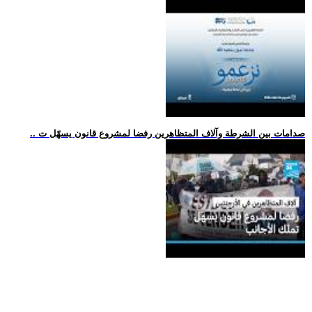
.. صدامات بين الشرطة وآلاف المتظاهرين رفضا لمشروع قانون يسهّل ت