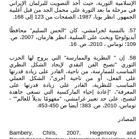
الإسلامية الثورية، حيث أخذ التصويت للبرلمان الإيراني
في مرحلة ما بعد الثورة على محمل الجد من قبل أغلبية
الجمهور. انظر بويا، 1987، الصفحات من 123 إلى 168.
57. بالنسبة لجرامشي، كان “الحس السليم” محافظًا
أيديولوجيًا ويحث على السلبية. انظر هارمان، 2007، ص.
109؛ توماس ، 2010، ص. 16.
58. إن " النظرية والممارسة" التي يروج لها الحزب
الثوري "تصبح الفن النقدي لإيجاد الشكل النظري
المناسب للممارسة، من ناحية، القادر على زيادة قدرتها
على الفعل، أو من ناحية أخرى"، الشكل العملي
المناسب للنظرية، القادر على زيادة قدرتها على
المعرفة"، "إعادة إحياء الماركسية التي تسعى جاهدة
لتصبح، على حد تعبير غرامشي، "مفهومًا بديلاً للعالم"" -
توماس، 2010، ص. 383؛ أيضا ص 450-453.
المصادر
Bambery, Chris, 2007, Hegemony and