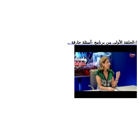
.. الحلقة الأولى من برنامج -أسئلة حارقة-!