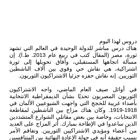
دروس لهذا اليوم
هناك درس مباشر للدولة الوحيدة في العالم التي تشهد
ثورة، مصر (المقال كتب في ربيع عام 2013. ط.ا). إن
مسألة اتجاهها المستقبلي، وآفاق تحويلها إلى ثورة
اشتراكية، هي نقاش حي وقوي بين آلاف الناشطين
الثوريين. إنه نقاش حفزه جزئيا الاشتراكيون الثوريون.
في أوائل صيف العام الماضي، واجه الاشتراكيون
الثوريون المصريون تحديًا بشأن الديمقراطية الانتخابية
بأصداء غريبة للحجج التي واجهت الشيوعيين الألمان في
1918-1919. وكان هناك مزاج بين الناشطين لمقاطعة
الانتخابات، وخاصة بين بعض مقاتلي الشوارع المتشددين
الذين ساعدوا في الإطاحة بمبارك. أثر المزاج على العديد
من أعضاء ومؤيدي الاشتراكيين الثوريين. وتفاقم الأمر
بسبب حقيقة أنه في جولة الإعادة النهائية بين المتنافسين