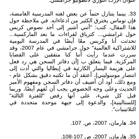
عنوان الإرث الثوري لأنطونيو جرامشي.
33. بينما يتنازل حتماً عن بعض لغته المدرسية الغامضة،
فإن توماس يخترق الكثير من ادعاءاته. في ملاحظة حول
هذا المقال، كتب: "أنني أشير إلى أحد نصوص كريس
حول غرامشي... كترياق لقراءات ما بعد الماركسية...
تحدثت أنا وكريس معًا أيضًا في المدرسة اليومية
للاشتراكية العالمية" حول جرامشي في عام 2007، وقد
سررت عندما رأيت أننا كنا متفقين على القضايا
المركزية. فيما يتعلق ب [أن دفاتر السجن هي رد فعل
على هزيمة اليسار الكارثية في إيطاليا والتي أدت إلى
انتصار موسوليني]، أعتقد أن ما تكتبه دقيق بشكل عام -
ومع ذلك، أود أن أضيف أن دفاتر السجن ومفهوم الأمير
الحديث وعلى وجه الخصوص يجب أن تُفهم أيضًا، وربما
قبل كل شيء، على أنها رفض "للفترة الثالثة"
[للستالينية]، والدعوة إلى جبهة موحدة متجددة في
الثلاثينيات".
34. هارمان، 2007، ص. 107.
35. هارمان، 2007، ص 107-108.