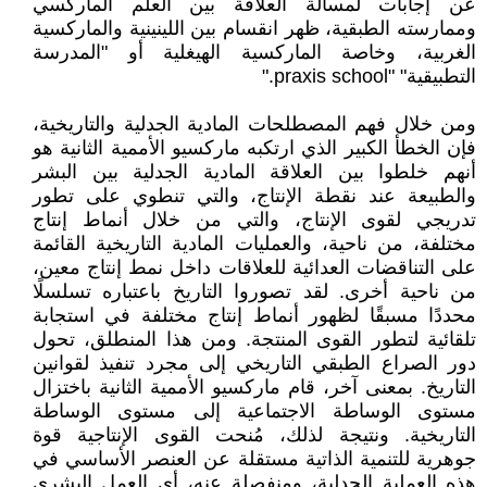
عن إجابات لمسألة العلاقة بين العلم الماركسي
وممارسته الطبقية، ظهر انقسام بين اللينينية والماركسية
الغربية، وخاصة الماركسية الهيغلية أو "المدرسة
التطبيقية" "praxis school."
ومن خلال فهم المصطلحات المادية الجدلية والتاريخية،
فإن الخطأ الكبير الذي ارتكبه ماركسيو الأممية الثانية هو
أنهم خلطوا بين العلاقة المادية الجدلية بين البشر
والطبيعة عند نقطة الإنتاج، والتي تنطوي على تطور
تدريجي لقوى الإنتاج، والتي من خلال أنماط إنتاج
مختلفة، من ناحية، والعمليات المادية التاريخية القائمة
على التناقضات العدائية للعلاقات داخل نمط إنتاج معين،
من ناحية أخرى. لقد تصوروا التاريخ باعتباره تسلسلًا
محددًا مسبقًا لظهور أنماط إنتاج مختلفة في استجابة
تلقائية لتطور القوى المنتجة. ومن هذا المنطلق، تحول
دور الصراع الطبقي التاريخي إلى مجرد تنفيذ لقوانين
التاريخ. بمعنى آخر، قام ماركسيو الأممية الثانية باختزال
مستوى الوساطة الاجتماعية إلى مستوى الوساطة
التاريخية. ونتيجة لذلك، مُنحت القوى الإنتاجية قوة
جوهرية للتنمية الذاتية مستقلة عن العنصر الأساسي في
هذه العملية الجدلية، ومنفصلة عنه، أي العمل البشري