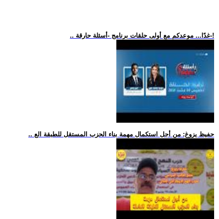
.. غدًا... موعدكم مع أولى حلقات برنامج -أسئلة حارقة-!
.. حفيظ يزوغ: من أجل استكمال مهمة بناء الحزب المستقل للطبقة الع