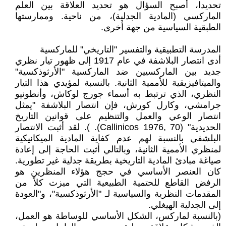
تحديدا، أصبح السؤال هو تحديد العلاقة بين العلم
الماركسي (المادية الجدلية)، من ناحية. وممارستها
الطبقية السياسية من جهة أخرى.
المدرسة التطبيقية والتفسير "التاريخي" للماركسية
أدى انتصار البلاشفة في عام 1917 إلى ظهور تيار نظري
جديد بين الماركسيين ضد الماركسية "الأرثوذكسية"
والميتافيزيقية للأممية الثانية. بالنسبة لمؤيدي هذا التيار
النظري، الذي ترتبط به أسماء جورج لوكاش، وأنطونيو
جرامشي، وكارل كورش، فإن انتصار البلاشفة "يمثل
انتصار الوعي والعمل والتنظيم على قوانين التاريخ
الحديدية" (Callinicos 1976, 70). ). لقد أثبت الانتصار
البلشفي بالنسبة لهم عدم كفاية المادية الميكانيكية
لمنظري الأممية الثانية، وبالتالي أثبت الحاجة إلى إعادة
صياغة مبادئ المادية التاريخية بطريقة جدلية غير تطورية.
كان العنصر الأساسي في حجج هؤلاء المنظرين هو
الرفض القاطع للحتمية الطبيعية التي ميزت كلاً من
المقدمات النظرية والسياسية لـ "الأرثوذكسية"، و"العودة
إلى الجدلية الهيغلي.
(بالنسبة لماركس، الشكل الأساسي للوساطة هو العمل،