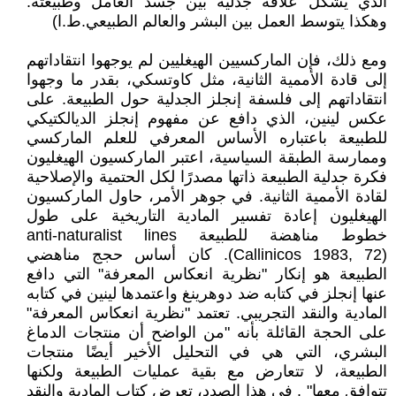
الذي يشكل علاقة جدلية بين جسد العامل وطبيعته.
وهكذا يتوسط العمل بين البشر والعالم الطبيعي.ط.ا)
ومع ذلك، فإن الماركسيين الهيغليين لم يوجهوا انتقاداتهم
إلى قادة الأممية الثانية، مثل كاوتسكي، بقدر ما وجهوا
انتقاداتهم إلى فلسفة إنجلز الجدلية حول الطبيعة. على
عكس لينين، الذي دافع عن مفهوم إنجلز الديالكتيكي
للطبيعة باعتباره الأساس المعرفي للعلم الماركسي
وممارسة الطبقة السياسية، اعتبر الماركسيون الهيغليون
فكرة جدلية الطبيعة ذاتها مصدرًا لكل الحتمية والإصلاحية
لقادة الأممية الثانية. في جوهر الأمر، حاول الماركسيون
الهيغليون إعادة تفسير المادية التاريخية على طول
خطوط مناهضة للطبيعة anti-naturalist lines
(Callinicos 1983, 72). كان أساس حجج مناهضي
الطبيعة هو إنكار "نظرية انعكاس المعرفة" التي دافع
عنها إنجلز في كتابه ضد دوهرينغ واعتمدها لينين في كتابه
المادية والنقد التجريبي. تعتمد "نظرية انعكاس المعرفة"
على الحجة القائلة بأنه "من الواضح أن منتجات الدماغ
البشري، التي هي في التحليل الأخير أيضًا منتجات
الطبيعة، لا تتعارض مع بقية عمليات الطبيعة ولكنها
تتوافق معها" . في هذا الصدد، تعرض كتاب المادية والنقد