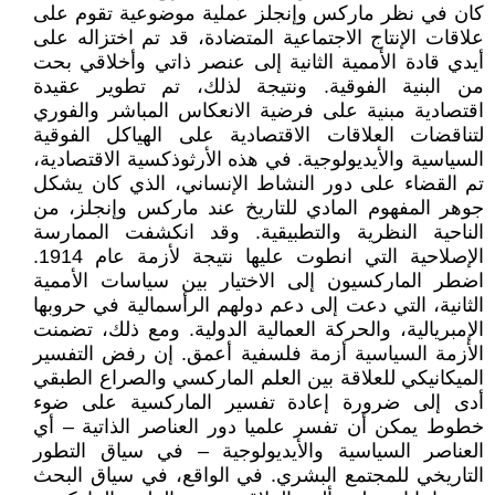
كان في نظر ماركس وإنجلز عملية موضوعية تقوم على
علاقات الإنتاج الاجتماعية المتضادة، قد تم اختزاله على
أيدي قادة الأممية الثانية إلى عنصر ذاتي وأخلاقي بحت
من البنية الفوقية. ونتيجة لذلك، تم تطوير عقيدة
اقتصادية مبنية على فرضية الانعكاس المباشر والفوري
لتناقضات العلاقات الاقتصادية على الهياكل الفوقية
السياسية والأيديولوجية. في هذه الأرثوذكسية الاقتصادية،
تم القضاء على دور النشاط الإنساني، الذي كان يشكل
جوهر المفهوم المادي للتاريخ عند ماركس وإنجلز، من
الناحية النظرية والتطبيقية. وقد انكشفت الممارسة
الإصلاحية التي انطوت عليها نتيجة لأزمة عام 1914.
اضطر الماركسيون إلى الاختيار بين سياسات الأممية
الثانية، التي دعت إلى دعم دولهم الرأسمالية في حروبها
الإمبريالية، والحركة العمالية الدولية. ومع ذلك، تضمنت
الأزمة السياسية أزمة فلسفية أعمق. إن رفض التفسير
الميكانيكي للعلاقة بين العلم الماركسي والصراع الطبقي
أدى إلى ضرورة إعادة تفسير الماركسية على ضوء
خطوط يمكن أن تفسر علميا دور العناصر الذاتية – أي
العناصر السياسية والأيديولوجية – في سياق التطور
التاريخي للمجتمع البشري. في الواقع، في سياق البحث