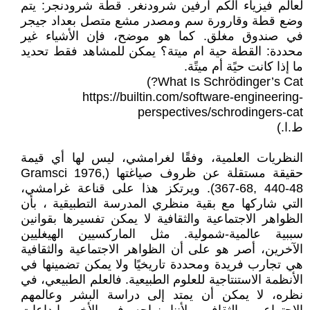
لعالم فيزياء الكم ارفين شرودنغر. قطة شرودنجر: يتم
وضع قطة وقارورة سم ومصدر مشع متصل بعداد جيجر
في صندوق مغلق. كما هو موضح، فإن الأشياء غير
محددة: القطة حية ام ميتة؟ يمكن للمشاهد فقط تحديد
ما إذا كانت حيًة أم ميتًة.
What Is Schrödinger’s Cat?)
https://builtin.com/software-engineering-
perspectives/schrodingers-cat
ط.ا.)
النظريات العلمية، وفقًا لغرامشي، ليس لها أي قيمة
حقيقة مستقلة عن ظروف صياغتها (Gramsci 1976,
367-68, 440-48). ويرتكز هذا على قناعة غرامشي،
التي شاركها مع بقية منظري المدرسة التطبيقية ، بأن
الظواهر الاجتماعية والثقافية لا يمكن تفسيرها بقوانين
سببية عالمية-شمولية. مثل الماركسيين الهيغليين
الآخرين، أصر هو على أن الظواهر الاجتماعية والثقافية
هي تجارب فريدة ومحددة تاريخيًا ولا يمكن تضمينها في
الأنظمة الاستنتاجية للعلوم الطبيعية. فالعلم الطبيعي، في
نظره، لا يمكن أن يمتد إلى دراسة البشر وعالمهم