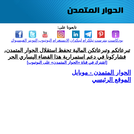
تابعونا على:
بودكاست
بنترست
تيلكرام
لينكدإن
الانستغرام
اليوتيوب
التويتر
الفيسبوك
تبرعاتكم وتبرعاتكن المالية تحفظ استقلال الحوار المتمدن،
فشاركونا في دعم استمرارية هذا الفضاء اليساري الحر
[اشترك في قناة ‫«الحوار المتمدن» على اليوتيوب]
الحوار المتمدن - موبايل
الموقع الرئيسي