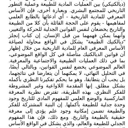
(ديالكتيكي) بين العمليات المادية للطبيعة وعملية التطور
التاريخي للمجتمع البشري. وبعبارة أخرى، فإن الأساس
المعرفي للمادية التاريخية - أي ادعائها بالطابع العلمي
لمفاهيمها - يقوم على الحجة القائلة بأن كلا من الطبيعة
والتاريخ يخضعان لنفس القوانين الجدلية للحركة والتغيير،
وأنهما يمكن فهمهما من قبل الإنسان. إن كتاب إنجلز
"ديالكتيك الطبيعة" يشكل في الواقع محاولة لصياغة
الأساس المعرفي العام للمادية التاريخية من خلال إظهار
أن قوانين الديالكتيك متأصلة في كل الواقع الموضوعي،
بما في ذلك العمليات الطبيعية والاجتماعية والمعرفية.
العالم الموضوعي يخضع لنفس القوانين، وبالتالي أيضًا،
في التحليل النهائي، لا يمكنهما أن يتعارضا في نتائجهما،
بل يجب أن يتطابقا، وهو ما يحكم تفكيرنا النظري بأكمله
بشكل مطلق. إنها المقدمة اللاواعية وغير المشروطة
للفكر النظري. بهذه الطريقة، تفترض نظرية المعرفة
الماركسية والوضع العلمي للمفهوم المادي للتاريخ وجود
وحدة جدلية للطبيعة بأكملها. إن البنية المشتركة للفكر
والطبيعة تضمن إمكانية وجود علم يؤدي إلى معرفة
حقيقية بالطبيعة والتاريخ. ومع ذلك، فإن هذا المفهوم
الجدلي للطبيعة والعالم، والذي يشكل في الواقع الأساس