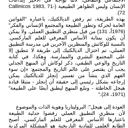
الاجتماعي والثقافي، لأننا نواجه في الأخير إبداعات
الإنسان وليس الظواهر الطبيعية (Callinicos 1983, 71-
72).
بهذه الطريقة، تم رفض الديالكتيك، باعتباره "القوانين
العامة لحركة وتطور الطبيعة والمجتمع الإنساني والفكر"
(1976أ، 131) من قبل منظري التطبيق العملي. ولا يمكن
أن يكون بمثابة الأساس المعرفي للعلم الماركسي.
بالنسبة للوكاتش والمنظرين الآخرين في مدرسة التطبيق
العملي، تم اختزال الديالكتيك إلى طريقة لا تنطبق إلا
على المجتمع البشري والممارسة. وهكذا، في كتابه
التاريخ والوعي الطبقي، ذكر لوكاش أن المنهج الجدلي
يجب أن يقتصر على عالم التاريخ والمجتمع: «إن سوء
الفهم الذي ينشأ من تفسير إنجلز للديالكتيك يمكن
إرجاعه بشكل رئيسي إلى حقيقة أن إنجلز - متبعًا قيادة
هيجل الخاطئة - وسّع المنهج ليطبق أيضًا على الطبيعة"
(1971، 24)."
العودة إلى هيجل": البروليتاريا وهوية الذات والموضوع
لأن منظري التطبيق العملي رفضوا جدلية الطبيعة
باعتبارها الأساس المعرفي للعلم الماركسي، أصبح
الطابع العلمي للمادية التاريخية هو المشكلة المركزية