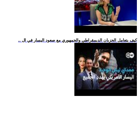
.. كيف يتعامل الحزبان الديمقراطي والجمهوري مع صعود اليسار في ال