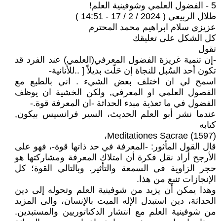
5 - الفضول العلمي وشوفينية العلم!
طلال الربيعي ( 2024 / 2 / 17 - 14:51 )
عزيزي سلام ابراهيم محمد المحترم
كل الشكل على تعليقك
تقول
-إن تنمية غريزة الفضول المعرفي(العلمي) عند الفرد قد
تكون أحد السُبل للنجاة إن حَلّت بديلاً [ ..للأنانية-
اسمح لي ان اختلف بعض الشيء . اني بالطبع مع
الفصول العلمي او المعرفي, ولكن الخشية ان يوظف
الفضول في ما تعذية مبدء الحداثة -ان المعرفة قوة.-
عندما نشر أبو العلم الحديث، السير فرانسيس بيكون,
كتابه
Meditationes Sacrae (1597)،
قال القول المأثور: -المعرفة في حد ذاتها قوة-، فهو على
الأرجح أراد نقل فكرة أن امتلاك المعرفة ومشاركتها هو
حجر الزاوية في السمعة والتأثير. وبالتالي القوة؛ كل
الإنجازات تنبع من هذا.
وهذا يمكن أن يزيد من شوفينية العلم وتحوله إلى دين
الحداثة، دين استبدل الإله الميت بالإنسان، والى المزيد
من شوفينية العلم مع انتشار الدكتاتوريين والمستبدين.