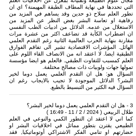
مجال علوم الطبيعة وتقنياته بمعزل عن أخلاقيات العلم
التي تحددها في نهاية المطاف الطبقة المهيمنة؟ اي ان
تطور العلم سلاح ذو حدين وقد يساهم في المزيد من
رفاهية او تعاسة البشر بغض النظر عن المزيد من
الاستغلال من عدمه. الدلائل من ادبيات الطب النفسي
ان اضطراب الكآبة قد تضاعف اكثر من عشرة مرات
مقارنة بنهاية الحرب العالمية الثانية رغم التقدم العلمي
الهائل. المؤشرات الاقتصادية تشير الى تفاقم الفوارق
الطبقية ايضا. لا اعتقد انه من الانصاف القاء اللوم على
العلم كمسبب للتفاوت الطبقي. فالعلم هو ايضا مؤسسة
تمولها جهات ولوبيات ذات مصالح مختلفة.
السؤال هو: هل ان التقدم العلمي يعمل دوما لخير
البشر؟ الدلائل الموجودة لا تجيب بالايجاب رغم ان
السؤال فيه الكثير من التبسيط بالطبع.
3 - هل ان التقدم العلمي يعمل دوما لخير البشر؟
طلال الربيعي ( 2024 / 2 / 11 - 16:49 )
كما اني لا اعتقد ان التطور الكمي والنوعي في العلم
الطبيعي يقترن بتطور مماثل في اخلاقيات البشر او
حضارتهم او تنامي الفكر الاشتراكي أوتوماتيكيا, فقد