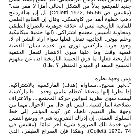
جديد للمجتمع بدلاً من الشكل الحالي أمرًا لا مفر منه."
(مقتبس في Colletti 1972, 55-56) بل إن هيلفردينج
ذهب خطوة أبعد من كاوتسكي. وقال إن الطابع العلمي
للمادية التاريخية ليس له علاقة جوهرية بالصراع الطبقي
ومحاولة تأسيس مجتمع اشتراكي. (انها حتمية ميكانيكية
وعلم نيوتن: الجاذبية تفعل فعلها سواء اراد البشر ام لا.
وجود حزب ماركسي ثوري من عدمه سيان: القضية
قضية وقت وما علينا سوى الانتظار لتفعل الحتمية
التاريخية فعلها. ما فرق الحتمية التاريخية اذن عن مفهوم
المسيح المنقذ او المهدي المنتظر ؟ .ط.ا)
ومن وجهة نظره
"...غير صحيح...مساواة (هدف) الماركسية بالاشتراكية.
إذا نظرنا إليها منطقيا كنظام علمي وحده... فالماركسية
ليست سوى نظرية لقوانين حركة المجتمع.... والاعتراف
بصلاحية الماركسية... ليس بأي حال من الأحوال مهما من
وجهة نظر التقييم، ناهيك عن كونه المؤشر إلى خط
السلوك العملي. إن إدراك الضرورة شيء، ووضع النفس
في خدمة تلك الضرورة شيء آخر تمامًا. (مقتبس في
Colletti 1972، 74). وهكذا فإن الصراع الطبقي، الذي