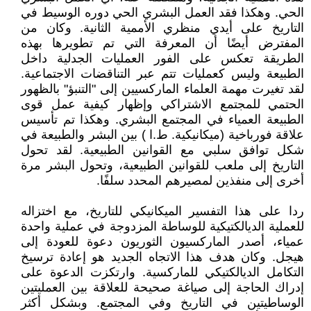
الحي. وهكذا فقد العمل البشري الحي دوره الوسيط في
التاريخ على أيدي منظري الأممية الثانية. وكان من
المفترض أيضًا أن المعرفة التي تم تطويرها بهذه
الطريقة تعكس على الفور العمليات الجدلية داخل
الطبيعة وليس كعمليات تتم عبر التناقضات الاجتماعية.
لقد تغيرت مهمة العلماء الماركسيين إلى "التنبؤ" بالظهور
الحتمي للمجتمع الاشتراكي وإظهار كيفية عمل قوى
الطبيعة العمياء في المجتمع البشري. وهكذا تم تأسيس
علاقة فورباخية (ميكانيكية. ط.ا ) بين البشر والطبيعة في
شكل توافق سلبي مع القوانين الطبيعية. لقد تحول
التاريخ إلى ملعب للقوانين الطبيعية، وتحول البشر مرة
أخرى إلى منفذين لمصيرهم المحدد سلفًا.
ردا على هذا التفسير الميكانيكي للتاريخ، مع اختزاله
للعملية الديالكتيكية للوساطة المزدوجة في عملية واحدة
عمياء، أصدر الماركسيون الثوريون دعوة للعودة إلى
هيجل. وكان هدف هذا الاتجاه الجديد هو إعادة ترسيخ
التكامل الديالكتيكي للماركسية. وارتكزت الدعوة على
إدراك الحاجة إلى صياغة صحيحة للعلاقة بين العمليتين
الوساطيتين في التاريخ وفي المجتمع. وبشكل أكثر