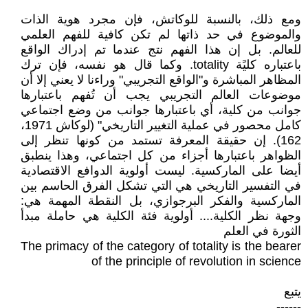
ومع ذلك، بالنسبة للوكاتش، فإن مجرد هوية الذات
والموضوع في حد ذاتها لم تكن كافية للفهم العلمي
للعالم. بل إن هذا الفهم نتج عندما تم إدراك الواقع
باعتباره كليًة totality. وكما قال هو نفسه، فإن ترك
المظاهر المباشرة و"الواقع التجريبي" وراءنا لا يعني إلا أن
موضوعات العالم التجريبي يجب أن تُفهم باعتبارها
جوانب من كلية، أي باعتبارها جوانب من وضع اجتماعي
كامل محصور في عملية التغيير التاريخي" (لوكاش 1971،
162). إن حقيقة المعرفة تستمد من كونها تنظر إلى
الظواهر باعتبارها أجزاء من كل اجتماعي، وهذا ينطبق
أيضا على الماركسية. ليست أولوية الدوافع الاقتصادية
في التفسير التاريخي هي التي تشكل الفرق الحاسم بين
الماركسية والفكر البرجوازي، بل النقطة المهمة هي:
وجهة نظر الكلية.... أولوية فئة الكلية هي حاملة مبدأ
الثورة في العلم
The primacy of the category of totality is the bearer
of the principle of revolution in science
يتبع
------