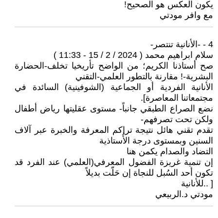
يكون العكس هو الصحيح!
مع وافر مودتي
4 - -الأنانية تنتصر-
سلام ابراهيم محمد ( 2024 / 2 / 15 - 11:33 )
صح أستاذنا الكريم؛ من الواضح تأريخيا تخلف-الحضارة
البشرية-! مقارنة بالتطور العلمي-التقني
الأنانية الفردية أو الجماعية (الشوفينية) السائدة في
مجتمعاتنا المعاصرة].
نضع الصراع الطبقي جانباً- مستوى عقليتها رياض أطفال
ولكن تحت تصرفهم-
تقدم تقني هائل نتيجة تراكم المعرفة والخبرة عبر آلاف
السنين وبمستوى درجة الأُستاذية
التضاد والصدام يكمن هنا
إن تنمية غريزة الفضول المعرفي(العلمي) عند الفرد قد
تكون أحد السُبل للنجاة إن حَلّت بديلاً
[ ..للأنانية
مودتي د.الربيعي