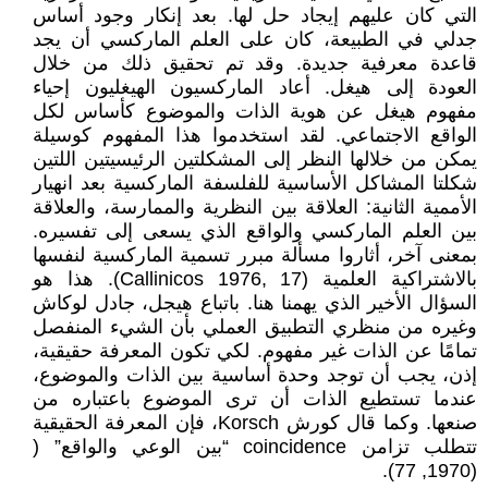
التي كان عليهم إيجاد حل لها. بعد إنكار وجود أساس
جدلي في الطبيعة، كان على العلم الماركسي أن يجد
قاعدة معرفية جديدة. وقد تم تحقيق ذلك من خلال
العودة إلى هيغل. أعاد الماركسيون الهيغليون إحياء
مفهوم هيغل عن هوية الذات والموضوع كأساس لكل
الواقع الاجتماعي. لقد استخدموا هذا المفهوم كوسيلة
يمكن من خلالها النظر إلى المشكلتين الرئيسيتين اللتين
شكلتا المشاكل الأساسية للفلسفة الماركسية بعد انهيار
الأممية الثانية: العلاقة بين النظرية والممارسة، والعلاقة
بين العلم الماركسي والواقع الذي يسعى إلى تفسيره.
بمعنى آخر، أثاروا مسألة مبرر تسمية الماركسية لنفسها
بالاشتراكية العلمية (Callinicos 1976, 17). هذا هو
السؤال الأخير الذي يهمنا هنا. باتباع هيجل، جادل لوكاش
وغيره من منظري التطبيق العملي بأن الشيء المنفصل
تمامًا عن الذات غير مفهوم. لكي تكون المعرفة حقيقية،
إذن، يجب أن توجد وحدة أساسية بين الذات والموضوع،
عندما تستطيع الذات أن ترى الموضوع باعتباره من
صنعها. وكما قال كورش Korsch، فإن المعرفة الحقيقية
تتطلب تزامن coincidence “بين الوعي والواقع” (
(1970, 77).