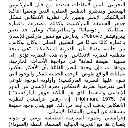
التجريبي للينين لانتقادات شديدة من قبل الماركسيين
الهيغليين ومنظري التطبيق العملي، الذين وصفوا التأكيد
الديالكتيكي لإنجلز ولينين بأن نظرية الانعكاس تشكل
جوهر الفلسفة الماركسية، وكذلك مصدرها، باعتباره
"ميكانيكيًا" و"دوغمائيًا" و"ميتافيزيقيًا"، وعلى حد تعبير
بيتروفيتش Petrovic، "يتعارض مع تصور ماركس للإنسان
باعتباره كائنًا مبدعًا في التطبيق العملي". وكان لوكاش،
من جانبه، مقتنعًا بأن "القدرية الميكانيكية" "هي نتيجة
منطقية لنظرية الانعكاس، وأن هذه النظرية تؤدي إلى
سلبية "بغيضة للغاية" في مواجهة الأحداث الخارجية.
ووفقا له، فإن وجهة النظر القائلة بأن الأفكار تعكس
عمليات الواقع تقوض "الوحدة الجدلية للفكر والوجود التي
تقوم عليها النظرية الماركسية؛ وأولوية الوجود للوعي
التي تفترضها نظرية الانعكاس تحرم الإنسان من الدور
الإبداعي والناشط الذي هو بالتأكيد جوهر الماركسية" (
Hoffman, 1975، 74). إن رفض غرامشي لنظرية
الانعكاس يذهب إلى أبعد من ذلك. فهو ينفي وجود حقيقة
مستقلة عن الوعي والنشاط الإنساني.
(غرامشي وعموم المدرسة التطبيقية بوعي او بدونه
بتفقان هنا مع التجربة الخيالية المسماة القطة (السوداء)