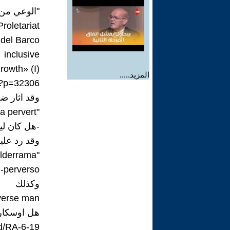
"الوعي من ا
oletariat
Oscar del Barco فيلسوف وشاعر ورسام 
 inclusive
rowth» (I)
المزيد.....
/?p=32306
وقد اثار ضجة 
"Was Lenin a pervert?"
-هل كان لي
وقد رد علي
"Was Lenin a pervert?": Oscar Ariel Cabezas and Miguel Valderrama
n-perverso
وكذلك
verse man?
هل اوسكار 
id/RA-6-19