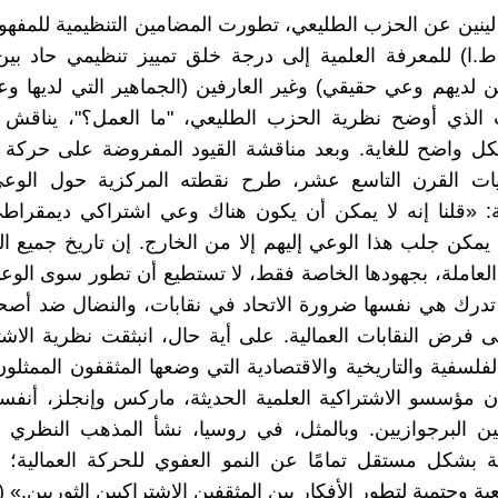
ينين عن الحزب الطليعي، تطورت المضامين التنظيمية للمفهوم
.ا) للمعرفة العلمية إلى درجة خلق تمييز تنظيمي حاد بين
ين لديهم وعي حقيقي) وغير العارفين (الجماهير التي لديها و
 الذي أوضح نظرية الحزب الطليعي، "ما العمل؟"، يناقش ل
ل واضح للغاية. وبعد مناقشة القيود المفروضة على حركة ا
ات القرن التاسع عشر، طرح نقطته المركزية حول الوع
ة: «قلنا إنه لا يمكن أن يكون هناك وعي اشتراكي ديمقراط
 يمكن جلب هذا الوعي إليهم إلا من الخارج. إن تاريخ جميع الب
العاملة، بجهودها الخاصة فقط، لا تستطيع أن تطور سوى الوعي
 تدرك هي نفسها ضرورة الاتحاد في نقابات، والنضال ضد أص
 فرض النقابات العمالية. على أية حال، انبثقت نظرية الاش
لفلسفية والتاريخية والاقتصادية التي وضعها المثقفون الممثلو
ان مؤسسو الاشتراكية العلمية الحديثة، ماركس وإنجلز، أنفس
ين البرجوازيين. وبالمثل، في روسيا، نشأ المذهب النظري ل
ة بشكل مستقل تمامًا عن النمو العفوي للحركة العمالية؛ 