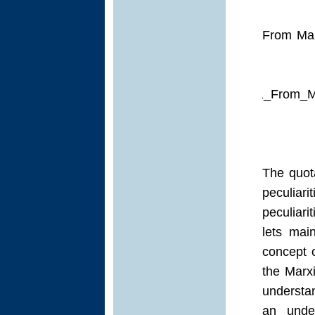
From Mar
s://www.researchgate.net/publication/356864221_From
The quota
peculiari
peculiari
lets mai
concept 
the Marxi
understan
an under