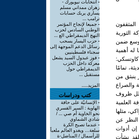
-
انتخابات نيويورك -
زهران ممداني مسلم
يساري يربك حسابات
ترامب ...
المثقفون
-
جميعا لإنجاح المؤتمر
الوطني السادس لحزب
ة الثورية
النهج الديمقراطي الع ...
-
حزب اليسار يسحب
 أوسع ضمن
رسائل الدعم الموجهة إلى
 له أهمية
سجناء فلسطينيين
-
فوز عبدول السيد يشعل
كاوتسكي:
معركة داخل الحزب
ثة، تمامًا
الديمقراطي حول
مستقبل ...
 ينبثق من
ة والصراع
المزيد.....
 ظل ظروف
كتب ودراسات
ة العلمية
-
الإنسانيّة على حافة
الهاوية : السير القسري
اكي، مثلها
نحو الخاوية أم صي ... /
شادي الشماوي
 النظر عن
-
عندما تصبح الكرة
 إن أدوات
سلعة… ويغدو العالم ملعباً
للرأسمال / المناضل-ة
 لقد نشأت