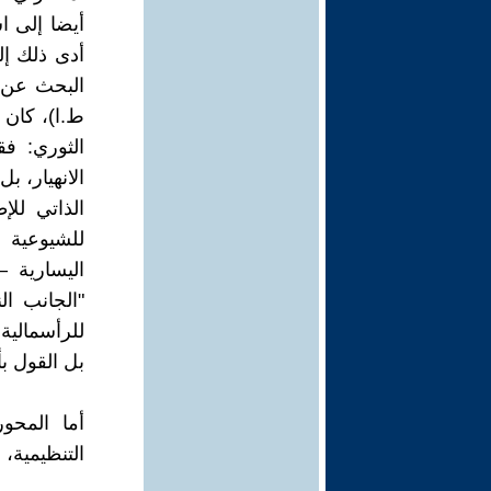
أيضا إلى ا
أدى ذلك إل
البحث عن ا
ط.ا)، كان ر
الثوري: ف
الانهيار، ب
الذاتي للإ
للشيوعية ا
اليسارية 
"الجانب ال
للرأسمالية
بل القول ب
أما المحور
التنظيمية،