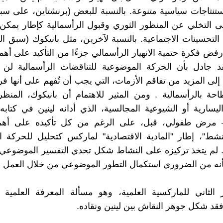
ستنتاجات سياسية متنوعة. بالنسبة للبعض (برنشتاين، على سبي
ى التخلي عن المنظور الثوري وقبول الرأسمالية كإطار يمكن
لتحسينات الاجتماعية. بالنسبة لآخرين، مثل بانيكوك (سبق ال
فض فكرة حتمية الانهيار الرأسمالي جزءًا من التأكيد على أهمي
قد جادل بأن الحركة الموضوعية للتناقضات الرأسمالية لن 
ل إلى المزيد من تفاقم الأزمات، التي يجب أن تُفهم على أنها 
طاحة بالرأسمالية . ومن المثير للاهتمام أن بانيكوك، المنظ
ليسارية أو الشيوعية المجالسية، الذي أدانه لينين في كتابه
– مرض طفولي، قبل، على الرغم من كل تأكيده على أهم
نشط"، إطار "المادية الاقتصادية" لماركس كتحليل للحركة 
. لم يتخذ تركيزه على النشاط شكل تحدي التفسير الموضوعي
أنه من الضروري استكمال التطور الموضوعي من خلال العمل ال
 الثاني للماركسية العلمية، وهو مسألة المعرفة العلمية 
 فقد شكل جوهر النقاش بين لينين ونقاده.