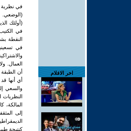
في نظرية ل
(الوضعي. ط
(أولئك الذ
في الكتيب
النقطة بشك
في تسعيني
والاشتراكي
العمال. ولا
أن الطبقة 
اخر الافلام
أي أنها قد
والسعي إلى
النظريات ا
المالكة، ك
إلى المثقف
الديمقراطي