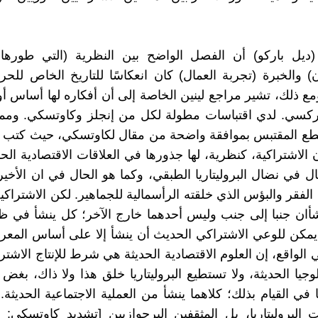
(ديل باركو) أن الفصل الواضح بين النظرية (التي طورها 
ن) والخبرة (تجربة العمال) كان انعكاسًا للتاريخ الخاص للحرك
مع ذلك، تشير مراجع لينين الخاصة إلى أن أفكاره لها أساس
ماركسي. لدي اقتباسات مطولة لكل من إنجلز وكاوتسكي. ومما
طع المقتبس بموافقة واضحة من مقال لكاوتسكي، حيث كتب 
 الاشتراكية، كنظرية، لها جذورها في العلاقات الاقتصادية الحدي
ال في نضال البروليتاريا الطبقي، وكما هو الحال في ان الأخير
الفقر والبؤس الذي خلقته الرأسمالية للجماهير. لكن الاشتراكي
شأان جنبا إلى جنب وليس أحدهما خارج الآخر؛ كل ينشأ في
 يمكن للوعي الاشتراكي الحديث أن ينشأ إلا على أساس المعرف
 الواقع، إن العلوم الاقتصادية الحديثة هي شرط للإنتاج الاشتر
وجيا الحديثة، ولا تستطيع البروليتاريا خلق هذا ولا ذاك، بغض
في القيام بذلك؛ كلاهما ينشأ من العملية الاجتماعية الحديثة.
 البروليتاريا، بل المثقفين البرجوازيين [تشديد كاوتسكي: