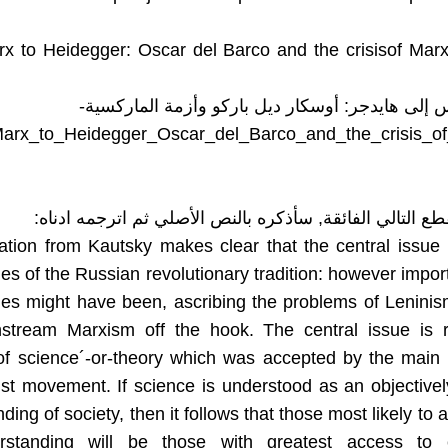
x to Heidegger: Oscar del Barco and the crisisof Mar
إلى هايدجر: أوسكار ديل باركو وأزمة الماركسية-
_Marx_to_Heidegger_Oscar_del_Barco_and_the_crisis_o
طع التالي الفائقة, سأذكره بالنص الأصلي ثم اترجمه ادناه:
tion from Kautsky makes clear that the central issue 
ties of the Russian revolutionary tradition: however impor
ties might have been, ascribing the problems of Lenini
nstream Marxism off the hook. The central issue is r
of science´-or-theory which was accepted by the main 
st movement. If science is understood as an objectively
ding of society, then it follows that those most likely to 
standing will be those with greatest access to 