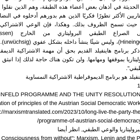
 الحديثة في أذهان بعض أعضاء هذه الطبقة، وهم الذين نقلوا 
تاريين الأكثر تطورًا فكريًا الذين هم بدورهم أدخلوه في النض
ري حيث تسمح الظروف بذلك. وهكذا، فإن الوعي الاشتراك
يُدخل إلى الصراع ال
ngetragenes
كر برنامج هاينفيلد القديم بحق أن مهمة الاشتراكية الديم
ليتاريا بموقفها ومهامها. ولن تكون هناك حاجة لذلك إذا انبثق
بقي".
نفيلد هو برنامج الديموقراطية الاشتراكية النمساوية
INFELD PROGRAMME AND THE UNITY RESOLUTION:
tion of principles of the Austrian Social Democratic Work
://marxismtranslated.com/2023/10/long-live-the-party-the
/
programme-of-austrian-social-democrac
وليتاريا والوعي الطبقي, انظر أيضا