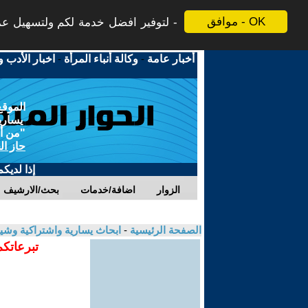
موافق - OK
لتوفير افضل خدمة لكم ولتسهيل عملي
أخبار عامة
-
وكالة أنباء المرأة
-
اخبار الأدب و
الموقع
يسارية
"من أج
حاز ال
إذا لديك
الزوار
اضافة/خدمات
بحث/الارشيف
الصفحة الرئيسية
-
ابحاث يسارية واشتراكية وشي
تبرعاتكم