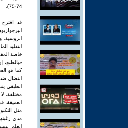
74-75).
قد اقترح 
البرجوازيو
الروسية. و
التقليد ال
خاصة المق
«بالطبع، إن
كما هو الح
النضال ضد 
الطبقي ين
مختلفة. لا
العميقة. في
مثل التكنول
مدى رغبتها 
العلم ليست