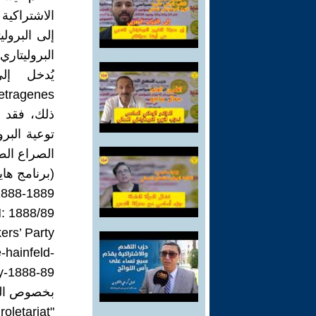
الاشتراكية
إلى البرولي
البروليتا
ذلك، فقد ذ
توعية البرو
الصراع الط
(برنامج هاي
1888-1889
 1888/89
ers’ Party
-hainfeld-
y-1888-89
بخصوص البر
"Consciousness from without": Marxism, Lenin and the Proletariat