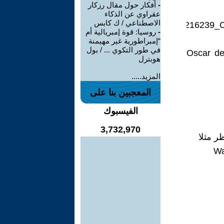
-
أفكار حول مقال رزكار
عقراوي عن الذكاء
الاصطناعي / ك كابس
https://www.researchgate.net/publication/271216239
-
روسيا: قوة إمبريالية أم
“إمبراطورية غير مهيمنة
في طور التكوي ... / بول
Oscar del
هوبترل
المزيد.....
المعجبين بنا على
الفيسبوك
3,732,970
ر مثلا