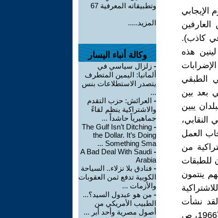
وتطبيقاته المعرفية 67
 الإيجابي
المزيد.....
 العارفين
عي كاذب).
ينين هذه
وكالة أنباء اليسار
لإضرابات
-
زلزال سياسي في
ألمانيا: اليمين المتطرف
ي الطبقي
يتصدر الاستطلاعات بنس
ي بعد بين
...
-
العرائش: حزب التقدم
لدان يبين
والاشتراكية ينظم لقاءً
جماهيرياً حاشداً ...
 النقابي،
The Gulf Isn’t Ditching
-
حاب العمل
the Dollar. It’s Doing
Something Sma ...
تراكية من
A Bad Deal With Saudi
-
ن للطبقات
Arabia
-
فنادق بلا نزلاء.. السياحة
هم ينتمون
الكوبية تدفع ثمن العقوبات
والأزمات ...
لاشتراكية
-
من هو عبدول السيد؟...
لقد نشأت
الطبيب الأمريكي من
أصول مصرية وأحد أبر ...
كنتيجة طبيعية وحتمية لتطور الأفكار بين المثقفين الاشتراكيين الثوريين.» (1966، ص