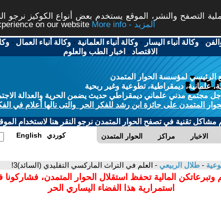
ة التصفح والنشر، الموقع يستخدم بعض أنواع الكوكيز نرجو النق
More info - المزيد
experience on our website
الفن
-
وكالة أنباء اليسار
-
وكالة أنباء العلمانية
-
وكالة أنباء العمال
-
وكا
الاقتصاد
-
اخبار الطب والعلوم
 الرئيسي لمؤسسة الحوار المتمدن
، علمانية، ديمقراطية، تطوعية وغير ربحية
ل مجتمع مدني علماني ديمقراطي حديث يضمن الحرية والعدالة الاجتم
حوار المتمدن على جائزة ابن رشد للفكر الحر والتى نالها أعلام في الفك
م مشاكل تقنية في تصفح الحوار المتمدن نرجو النقر هنا لاستخدام الموقع
كوردي
English
الاخبار
مراكز
الحوار المتمدن
وعية
-
طلال الربيعي
- العلم في التراث الماركسي التقليدي (السائد)3!
 وتبرعاتكن المالية تحفظ استقلال الحوار المتمدن، فشاركونا 
استمرارية هذا الفضاء اليساري الحر