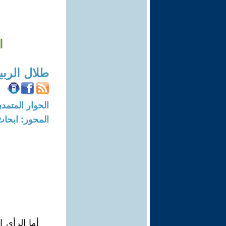
ا
طلال الرب
الحوار المتمدن-العدد: 7960 - 24
المحور: ابحاث
أما الرأي ا