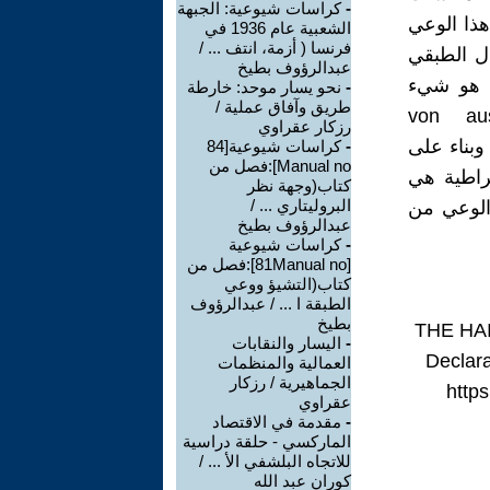
-
كراسات شيوعية: الجبهة
هذا الوعي
الشعبية عام 1936 في
فرنسا ( أزمة، انتف ... /
ال الطبقي
عبدالرؤوف بطيخ
ي هو شيء
-
نحو يسار موحد: خارطة
طريق وآفاق عملية /
طبقي البروليتاري من الخارج (von aussen
رزكار عقراوي
Hinei)، وليس شيئًا ينشأ داخله بشكل عفوي (urwüchsig). وبناء على
-
كراسات شيوعية[84
Manual no]:فصل من
قراطية هي
كتاب(وجهة نظر
البروليتاري ... /
 الوعي من
عبدالرؤوف بطيخ
-
كراسات شيوعية
[81Manual no]:فصل من
كتاب(التشيؤ ووعي
الطبقة ا ... / عبدالرؤوف
بطيخ
THE HA
-
اليسار والنقابات
Declara
العمالية والمنظمات
الجماهيرية / رزكار
https
عقراوي
-
مقدمة في الاقتصاد
الماركسي - حلقة دراسية
للاتجاه البلشفي الأ ... /
كوران عبد الله