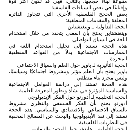
متنوعة لبناء حججها. بالتالي، فهي قد تكون أكثر قوة
وإقناعًا في بعض السياقات الفلسفية.
بعض الحجج الفلسفية الأخرى التي تتجاوز الدائرة
المغلقة والمقدمات المنطقية:
الحجة التداولية لـ ويتغنشتاين
ويتغنشتاين يحتج بأن المعنى يتحدد من خلال استخدام
اللغة في السياق التواصلي
هذه الحجة تستند إلى تحليل استخدام اللغة في
الممارسات الاجتماعية بدلاً من القواعد المنطقية
المجردة.
الحجة التأثيرية لـ باوير حول العلم والسياق الاجتماعي
باوير يحتج بأن العلم مؤثر ومشروط اجتماعيًا وسياسيًا،
وليس مجرد بناء منطقي
هذه الحجة تستند إلى دراسة العوامل الاجتماعية
والسياسية المؤثرة في نشأة وتطور المعرفة العلمية.
الحجة التحليلية لـ أدورنو حول الفكر الإيديولوجي
أدورنو يحتج بأن الفكر الفلسفي والنظري مشروط
بالسياق الاجتماعي والاقتصادي والسياسي. هذه الحجة
تستند إلى نقد الأيديولوجيا والبحث عن المصالح المخفية
في النظريات الفلسفية.
الحجة التأملية لـ هايدغر حول الوجود والزمانية