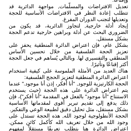
وإقناعًا.
تعديل الافتراضات والمسلّمات, مواجهة الدائرية قد
تتطلب إعادة النظر في الافتراضات الأساسية للحجة
وتعديلها لتجنب الدوران المفرغ.
إيجاد أدلة خارجية, لتجاوز الدائرية، قد يكون من
الضروري البحث عن أدلة وبراهين خارجية تدعم الحجة
بشكل مستقل.
بشكل عام، فإن اعتراض الدائرة المنطقية يحفز على
تعزيز الحجة الفلسفية من خلال تحسين الأساس
المنطقي والتفسيري لها. وبالتالي يُساهم في جعل الحجة
أكثر إقناعًا وتأثيرًا.
هناك العديد من الأمثلة الملموسة على كيفية استخدام
اعتراض الدائرة المنطقية لتعزيز الحجج الفلسفية:
الحجة الكارتيزية للوجود, "أنا أفكر، إذن أنا موجود." عندما
يتم اعتراض الدائرة على هذه الحجة (حيث يستخدم
الاستنتاج "أنا موجود" بالفعل في المقدمة "أنا أفكر")، فإن
ذلك يدفع إلى تقديم تبرير أقوى لمقدماتها الأساسية
بشكل مستقل، مثل تحليل دقيق لطبيعة الوعي والتفكير.
الحجة الأنطولوجية لوجود الله, هذه الحجة تستدل على
وجود الله من خلال تعريف الله كأكمل كائن ممكن.
اعتراض الدائرة هنا يتطلب تعريفًا مستقلاً لمفهوم