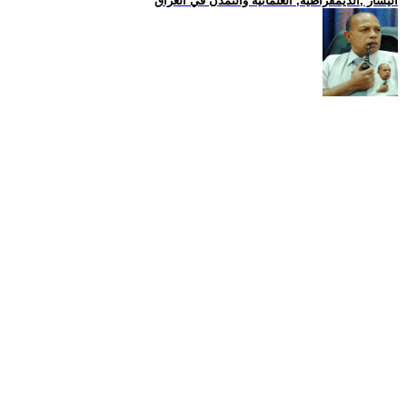
اليسار ,الديمقراطية, العلمانية والتمدن في العراق