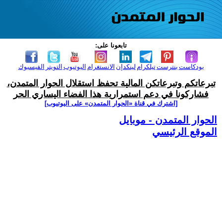
تابعونا على:
بودكاست
بنترست
تيلكرام
لينكدإن
الانستغرام
اليوتيوب
التويتر
الفيسبوك
تبرعاتكم وتبرعاتكن المالية تحفظ استقلال الحوار المتمدن،
فشاركونا في دعم استمرارية هذا الفضاء اليساري الحر
[اشترك في قناة ‫«الحوار المتمدن» على اليوتيوب]
الحوار المتمدن - موبايل
الموقع الرئيسي