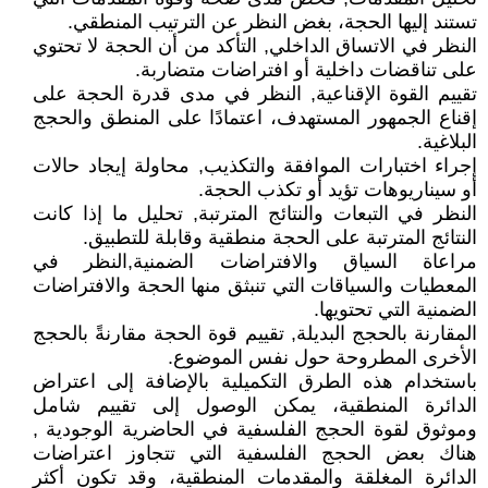
تستند إليها الحجة، بغض النظر عن الترتيب المنطقي.
النظر في الاتساق الداخلي, التأكد من أن الحجة لا تحتوي
على تناقضات داخلية أو افتراضات متضاربة.
تقييم القوة الإقناعية, النظر في مدى قدرة الحجة على
إقناع الجمهور المستهدف، اعتمادًا على المنطق والحجج
البلاغية.
إجراء اختبارات الموافقة والتكذيب, محاولة إيجاد حالات
أو سيناريوهات تؤيد أو تكذب الحجة.
النظر في التبعات والنتائج المترتبة, تحليل ما إذا كانت
النتائج المترتبة على الحجة منطقية وقابلة للتطبيق.
مراعاة السياق والافتراضات الضمنية,النظر في
المعطيات والسياقات التي تنبثق منها الحجة والافتراضات
الضمنية التي تحتويها.
المقارنة بالحجج البديلة, تقييم قوة الحجة مقارنةً بالحجج
الأخرى المطروحة حول نفس الموضوع.
باستخدام هذه الطرق التكميلية بالإضافة إلى اعتراض
الدائرة المنطقية، يمكن الوصول إلى تقييم شامل
وموثوق لقوة الحجج الفلسفية في الحاضرية الوجودية ,
هناك بعض الحجج الفلسفية التي تتجاوز اعتراضات
الدائرة المغلقة والمقدمات المنطقية، وقد تكون أكثر