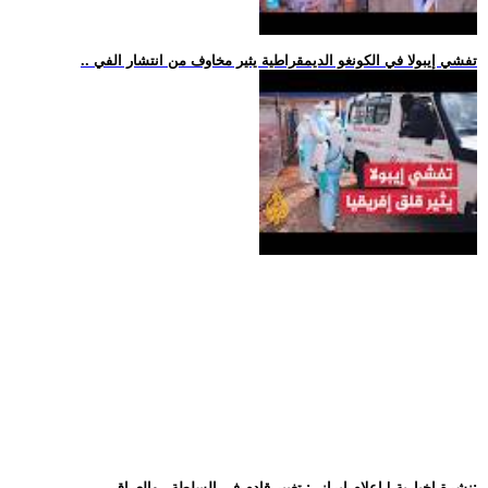
.. تفشي إيبولا في الكونغو الديمقراطية يثير مخاوف من انتشار الفي
.. نشرة إخبارية | إعلام إيراني: تغيير قادم في السلطة.. والعراق: