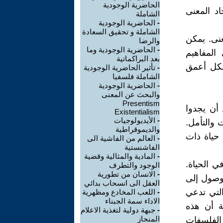
الحاضرية الوجودية
د المعنى
الشاملة
-
الحاضرية الوجودية
الشاملة و تحقيق السعادة
عنى. يمكن
والرضا
-
الحاضرية الوجودية وما
المفاهيم
بعد البراكماتية
شكل أعمق
-
تأثير الحاضرية الوجودية
الشاملة فلسفيا
-
الحاضرية الوجودية
والبحث عن المعنى
Presentism
د أن يجدوا
Existentialism
-
الأيديولوجيات
 والتأمل.
والديموقراطية
 حياة ذات
-
العالم من الفاشية الى
الفاشنستية
-
المادية والمثالية وقضية
ي الحياة.
الوجود والتطرف
-
الانسان من تطورية
لوصول إلى
العقل الى انسحاب بدائي
التي تدعي
-
اللعب المخادع ومظهرية
الاداء سمة الجبناء
ة أن هذه
-
جبهة دولية لتغذية الاعلام
المنحاز
 الفلسفات