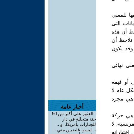
ا للمعنى
انات التي
حظ أن هذه
 نلاحظ أن
 وقد يكون
نى نهائي
معنى أو قيمة
شكل عام لا
ة هي مجرد
أخبار عامة
-
العثور على أكثر من 50
ارية الفرنسية هي حركة
جثة متحللة في دار
رنسية، لا
للجنازات بأمريكا.. و ...
-
-ليسوا غاضبين مني-..
اختياراته