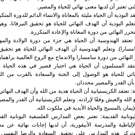
لتي تعتبر أن لديها معنى نهائي للحياة والمصير.
قد البوذية أن الحياة مليئة بالمعاناة والانتماء الدائم للدورة المتك
علم البوذية أن الهدف النهائي للحياة هو تحقيق النيرفانا، وه
تحرر النهائي من دورة المعاناة والإعادة المتكررة.
 تعتقد الهندوسية أن الحياة هي جزء من دورة الولادة والم
امسارا). وتعلم الهندوسية أن الهدف النهائي للحياة هو تحقيق
النهائي من دورة سامسارا والاندماج مع الروح العالمية براهمان
عتقد المسلمون أن الحياة هي اختبار قصير في هذه الحياة ال
ائي للحياة هو الوصول إلى الجنة والسعادة بالقرب من الل
أن القدر والمصير محددان.
ة: تعتقد الكريستيانية أن الحياة هدية من الله وأن الهدف النهائي
الله والعيش وفقًا لإرادته. وتعلم الكريستيانية أن القدر والمص
يمان بالمسيح والحياة الأبدية في ملكوت الله.
يونانية القديمة: تعتبر بعض المدارس الفلسفية اليونانية الق
إلياطية والمدرسة الأبيقورية، أن لديها إجابات نهائية عن مع
وتركز هذه المدارس على تحقيق السعادة والرضا النفسي