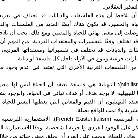
تفكير العقلاني.
أن نلاحظ أن هذه الفلسفات والديانات قد تختلف في تعريفه
حياة والمصير. قد يكون هناك أيضًا العديد من الفلسفات والدي
وصلت إلى معنى نهائي للحياة والمصير. ومع ذلك، يجب أن نلا
قد تختلف وفقًا للتفسيرات والمعتقدات الفردية. من المهم أن
ات والديانات قد تختلف في تفسيراتها ومعتقداتها الفردية،
 تيارات فرعية وتنوع في الآراء داخل كل فلسفة أو ديانة.
من الفلسفات الغربية الأخرى التي تعتقد في عدم وجود مع
النيهيلية (Nihilism): النيهيلية هي فلسفة تعتقد أن الحياة ليس لها 
ًا للنيهيلية، لا يوجد هدف أو هدف نهائي في الحياة، والوجود ب
عتقد النيهيليون أن القيم والمعاني التي يعطيها البشر للحيا
شرية ولا تمت للواقع بصلة.
الاستعمارية الفرنسية (French Existentialism): الاستعم
ز على الوجود الفردي والحرية الشخصية. وفقًا للاستعمارية الف
نهائي للحياة، ويجب على الفرد أن يخلق معنى حياته من خلال 