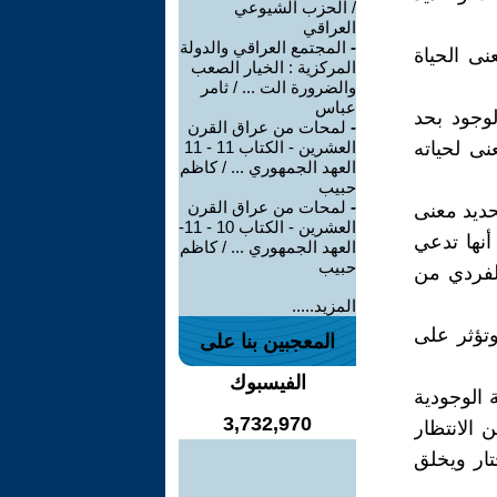
/ الحزب الشيوعي
العراقي
-
المجتمع العراقي والدولة
نى الحياة
المركزية : الخيار الصعب
والضرورة الت ... / ثامر
عباس
لوجود بحد
-
لمحات من عراق القرن
نى لحياته
العشرين - الكتاب 11 - 11
العهد الجمهوري ... / كاظم
حبيب
-
لمحات من عراق القرن
حديد معنى
العشرين - الكتاب 10 - 11-
أنها تدعي
العهد الجمهوري ... / كاظم
حبيب
الفردي من
المزيد.....
وتؤثر على
المعجبين بنا على
الفيسبوك
 الوجودية
3,732,970
الانتظار
تار ويخلق