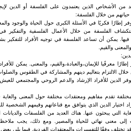
د من الأشخاص الذين يعتمدون على الفلسفة أو الدين لإيجا
 حياتهم من خلال الفلسفة:
فر إطارًا فكريًا في الأسئلة الكبرى حول الحياة والوجود والم
ستكشاف الفلسفة من خلال الأعمال الفلسفية والتفكير في 
يها. يمكن أن تساعد الفلسفة في توجيه الأفراد للتفكير ب
المعنى والقيم.
دين:
إطارًا معرفًيا للإيمان،والعبادة،والقيم، والمعنى. يمكن للأفرا
خلال الالتزام بتعاليم دينهم والمشاركة في الطقوس والصلوات
فر الدين للأفراد الإرشاد والدعم الروحي والمجتمعي للعيش
لمختلفة تقدم مفاهيم ومعتقدات مختلفة حول المعنى والغاية ف
اد اختيار الدين الذي يتوافق مع قناعاتهم وقيمهم الشخصية ل
غاية التي يبحثون عنها. هناك العديد من الفلسفات والديانات 
 إلى معنى نهائي للحياة والمصير. ومع ذلك، يجب ملاحظ
قد تختلف وفقًا للتفسيرات والمعتقدات الفردية. فيما يلي بعض