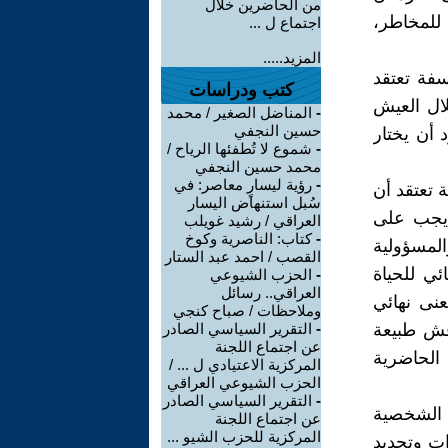
من الحاضرين خلال
للمخاطر،
اجتماع ل ...
المزيد.....
جودية هي فلسفة تعتقد
كتب ودراسات
لال العيش
-
المناضل الصغير / محمد
حسين النجفي
 أن يختار
-
شموع لا تُطفئها الرياح /
محمد حسين النجفي
-
رؤية ليسارٍ معاصر: في
ادية هي فلسفة تعتقد أن
سُبل استنهاض اليسار
، يجب على
العراقي / رشيد غويلب
-
كتاب: الناصرية وكوخ
لمسؤولية
القصب / احمد عبد الستار
ي للحياة
-
الحزب الشيوعي
العراقي.. رسائل
نى نهائي
وملاحظات / صباح كنجي
اقش طبيعة
-
التقرير السياسي الصادر
عن اجتماع اللجنة
 الحاضرية
المركزية الاعتيادي ل ... /
الحزب الشيوعي العراقي
-
التقرير السياسي الصادر
ة الشخصية
عن اجتماع اللجنة
المركزية للحزب الشيو ...
ات وتحديد