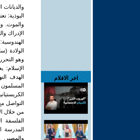
والديانات ا
البوذية: تعت
والموت. وت
الإدراك وال
الهندوسية:
الولادة (س
وهو التحرر 
الإسلام: ي
الهدف النه
اخر الافلام
المسلمون ب
الكريستياني
التواصل مع 
من خلال الإ
الفلسفة ال
المدرسة ال
والمصير. 