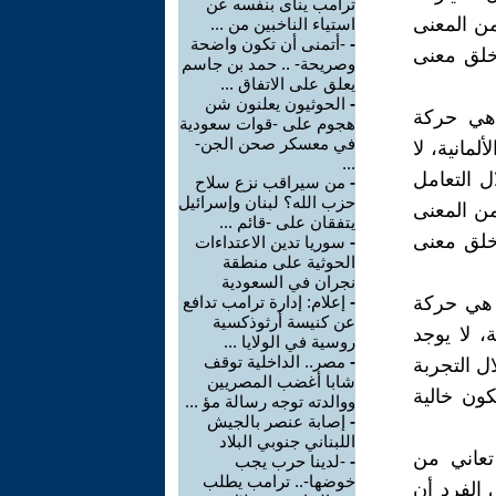
ترامب ينأى بنفسه عن
من المعنى
استياء الناخبين من ...
-
-أتمنى أن تكون واضحة
 خلق معنى
وصريحة- .. حمد بن جاسم
يعلق على الاتفاق ...
-
الحوثيون يعلنون شن
ارية الألمانية هي حركة
هجوم على -قوات سعودية
في معسكر صحن الجن-
مانية، لا
...
ل التعامل
-
من سيراقب نزع سلاح
حزب الله؟ لبنان وإسرائيل
 من المعنى
يتفقان على -قائم ...
 خلق معنى
-
سوريا تدين الاعتداءات
الحوثية على منطقة
نجران في السعودية
رية الأمريكية هي حركة
-
إعلام: إدارة ترامب تدافع
عن كنيسة أرثوذكسية
، لا يوجد
روسية في الولايا ...
-
مصر.. الداخلية توقف
ل التجربة
شابا أغضب المصريين
كون خالية
ووالدته توجه رسالة مؤ ...
-
إصابة عنصر بالجيش
اللبناني جنوبي البلاد
ياة تعاني من
-
-لدينا حرب يجب
خوضها-.. ترامب يطلب
 الفرد أن