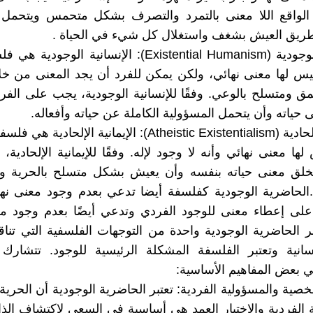
 الواقع اللا معنى بالتمرد والتصرف بشكل متحمس ويتحمل 
ريق العيش بشغف واستغلال كل شيء في الحياة .
الإنسانية الوجودية (Existential Humanism): الإنسانية الو
ليس لها معنى نهائي، ولكن يمكن للفرد أن يجد المعنى من خ
 ومتسلح بالوعي. وفقًا للإنسانية الوجودية، يجب على الفرد
 حياته وأن يتحمل المسؤولية الكاملة عن حياته وأفعاله.
الإيمانية الإلحادية (Atheistic Existentialism): الإيمانية الإلح
لها معنى نهائي وأنه لا وجود لإله. وفقًا للإيمانية الإلحادية
يخلق معنى حياته بنفسه وأن يعيش بشكل متسلح بالحرية وا
لحاضرية الوجودية كفلسفة أيضا تدعي بعدم وجود معنى نهائ
على إعطاء معنى للوجود الفردي وتدعي أيضًا بعدم وجود مع
تبر الحاضرية الوجودية واحدة من التوجهات الفلسفية التي تن
نسانية وتعتبر الفلسفة المشكلة الرئيسية للوجود. تتشارك
ي بعض المفاهيم الأساسية:
خصية والمسؤولية الفردية: تعتبر الحاضرية الوجودية أن الحري
 الفردية والاختيار العمد هي أساسية في السعي لاكتشاف الذ