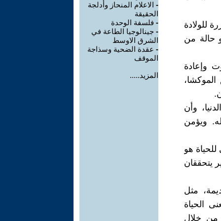
-
الاعلام المنحاز وأدلجة
الحقيقة
-
فلسفة الوحدة
ررة للولادة
-
جينالوجيا الطاعة في
و حالة من
الشرق الاوسط
-
عقدة الضحية وسذاجة
الموقف
وت وإعادة
المزيد.....
 الموكشا،
.
دنيا، وأن
ه. ويؤمن
 للحياة هو
ير يتحققان
ديمة، مثل
نى الحياة
 من خلال