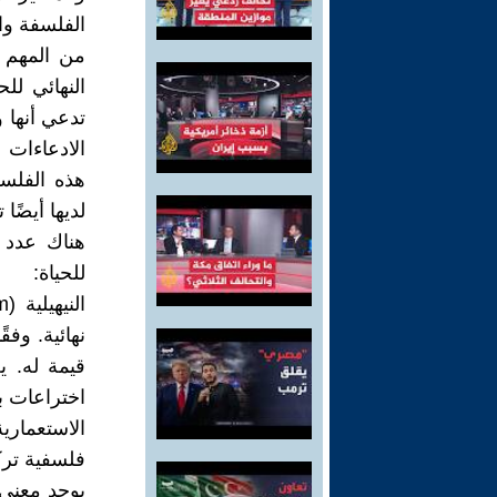
الفلسفة وال
من المهم 
النهائي لل
تدعي أنها 
الادعاءات 
هذه الفلسف
لديها أيضًا
هناك عدد 
للحياة:
نهائية. وفق
قيمة له. ي
اختراعات ب
فلسفية ترك
يوجد معنى 