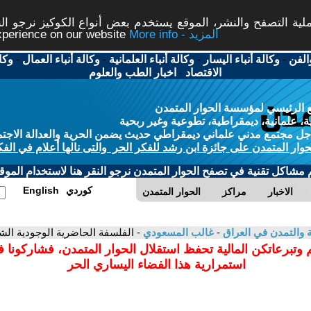
ة التصفح والنشر، الموقع يستخدم بعض أنواع الكوكيز نرجو النق
More info - المزيد
experience on our website
الفن
-
وكالة أنباء اليسار
-
وكالة أنباء العلمانية
-
وكالة أنباء العمال
-
وكا
الاقتصاد
-
اخبار الطب والعلوم
 الرئيسي لمؤسسة الحوار المتمدن
، علمانية، ديمقراطية، تطوعية وغير ربحية
ل مجتمع مدني علماني ديمقراطي حديث يضمن الحرية والعدالة الاجتم
حوار المتمدن على جائزة ابن رشد للفكر الحر والتى نالها أعلام في الفك
م مشاكل تقنية في تصفح الحوار المتمدن نرجو النقر هنا لاستخدام الموقع
كوردي
English
الاخبار
مراكز
الحوار المتمدن
ية والتمدن في العراق
-
غالب المسعودي
- الفلسفة الحاضرية الوجودية الش
 وتبرعاتكن المالية تحفظ استقلال الحوار المتمدن، فشاركونا 
استمرارية هذا الفضاء اليساري الحر