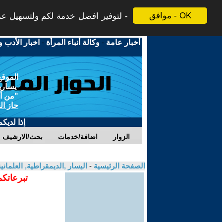
موافق - OK
لتوفير افضل خدمة لكم ولتسهيل عملي
أخبار عامة
-
وكالة أنباء المرأة
-
اخبار الأدب و
الموقع
يسارية
"من أج
حاز ال
إذا لديك
الزوار
اضافة/خدمات
بحث/الارشيف
الصفحة الرئيسية
-
اليسار ,الديمقراطية, العلمان
تبرعاتكم