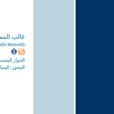
غالب الم
(Galb Masudi)
الحوار المتمدن-العدد: 7980 - 24
المحور: اليسار