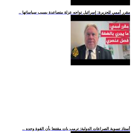
.. مقرر أممي للجزيرة: إسرائيل تواجه عزلة متصاعدة بسبب سياساتها
.. أستاذ تسوية الصراعات الدولية: ترمب بات مقتنعا بأن القوة وحده