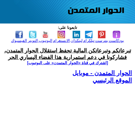
تابعونا على:
بودكاست
بنترست
تيلكرام
لينكدإن
الانستغرام
اليوتيوب
التويتر
الفيسبوك
تبرعاتكم وتبرعاتكن المالية تحفظ استقلال الحوار المتمدن،
فشاركونا في دعم استمرارية هذا الفضاء اليساري الحر
[اشترك في قناة ‫«الحوار المتمدن» على اليوتيوب]
الحوار المتمدن - موبايل
الموقع الرئيسي