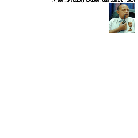
اليسار ,الديمقراطية, العلمانية والتمدن في العراق