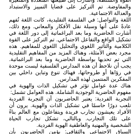
القوة والسلطة، وأشارت إلى طبيعتها المتعددة والمتغيرة
والمفاوضة. تم التركيز على قضايا التمييز والاستبداد
والعدالة الاجتماعية.
اللغة والتواصل: في الفلسفة التقليدية، كانت اللغة تُفهم
عادةً على أنها وسيلة نقل الأفكار والمعاني. ومع ذلك،
أشارت الحاضرية وما بعد البراغماتية إلى دور اللغة في
تشكيل الواقع والتفاعل الاجتماعي. تم التركيز على القوة
الكلامية والتأثير اللغوي والتحليل اللغوي للمفاهيم. هذه
مجرد بعض الأمثلة، وهناك المزيد من المفاهيم التقليدية
التي تم تحديها بواسطة الحاضرية وما بعد البراغماتية.
يجب أن نلاحظ أن هذه المدارس الفلسفية ليست موحدة
في رؤاها أو طروحاتها، فهناك تنوع وتباين داخلي بين
المفكرين المنتمين لهذه المدارس.
هناك عدة عوامل تؤثر في تشكيل الذات والهوية في
مفهوم الحاضرية الوجودية الشاملة. هذه العوامل تشمل:
التجربة الفردية: يعتبر الحاضريون أن التجربة الفردية
تلعب دورًا حاسمًا في تشكيل الذات والهوية. يرون أن
الأفراد يعيشون تجارب فريدة ويتفاعلون مع العالم بناءً
على تلك التجارب. وبالتالي، تشكل تجارب الحياة
الشخصية والمهنية والعاطفية الهوية الفردية.
السياق الاجتماعي والثقافي: يؤمن الحاضريون بأن