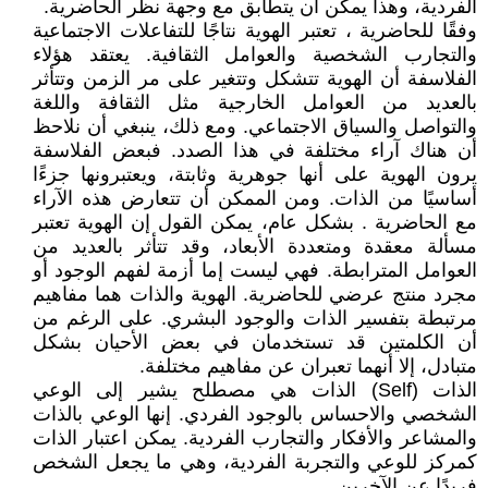
الفردية، وهذا يمكن أن يتطابق مع وجهة نظر الحاضرية.
وفقًا للحاضرية ، تعتبر الهوية نتاجًا للتفاعلات الاجتماعية
والتجارب الشخصية والعوامل الثقافية. يعتقد هؤلاء
الفلاسفة أن الهوية تتشكل وتتغير على مر الزمن وتتأثر
بالعديد من العوامل الخارجية مثل الثقافة واللغة
والتواصل والسياق الاجتماعي. ومع ذلك، ينبغي أن نلاحظ
أن هناك آراء مختلفة في هذا الصدد. فبعض الفلاسفة
يرون الهوية على أنها جوهرية وثابتة، ويعتبرونها جزءًا
أساسيًا من الذات. ومن الممكن أن تتعارض هذه الآراء
مع الحاضرية . بشكل عام، يمكن القول إن الهوية تعتبر
مسألة معقدة ومتعددة الأبعاد، وقد تتأثر بالعديد من
العوامل المترابطة. فهي ليست إما أزمة لفهم الوجود أو
مجرد منتج عرضي للحاضرية. الهوية والذات هما مفاهيم
مرتبطة بتفسير الذات والوجود البشري. على الرغم من
أن الكلمتين قد تستخدمان في بعض الأحيان بشكل
متبادل، إلا أنهما تعبران عن مفاهيم مختلفة.
الذات (Self) الذات هي مصطلح يشير إلى الوعي
الشخصي والاحساس بالوجود الفردي. إنها الوعي بالذات
والمشاعر والأفكار والتجارب الفردية. يمكن اعتبار الذات
كمركز للوعي والتجربة الفردية، وهي ما يجعل الشخص
فريدًا عن الآخرين.