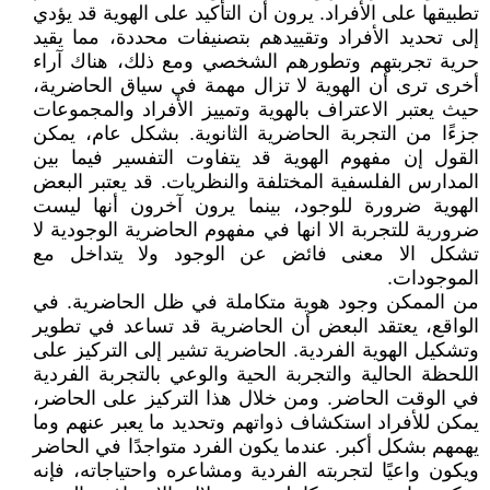
تطبيقها على الأفراد. يرون أن التأكيد على الهوية قد يؤدي
إلى تحديد الأفراد وتقييدهم بتصنيفات محددة، مما يقيد
حرية تجربتهم وتطورهم الشخصي ومع ذلك، هناك آراء
أخرى ترى أن الهوية لا تزال مهمة في سياق الحاضرية،
حيث يعتبر الاعتراف بالهوية وتمييز الأفراد والمجموعات
جزءًا من التجربة الحاضرية الثانوية. بشكل عام، يمكن
القول إن مفهوم الهوية قد يتفاوت التفسير فيما بين
المدارس الفلسفية المختلفة والنظريات. قد يعتبر البعض
الهوية ضرورة للوجود، بينما يرون آخرون أنها ليست
ضرورية للتجربة الا انها في مفهوم الحاضرية الوجودية لا
تشكل الا معنى فائض عن الوجود ولا يتداخل مع
الموجودات.
من الممكن وجود هوية متكاملة في ظل الحاضرية. في
الواقع، يعتقد البعض أن الحاضرية قد تساعد في تطوير
وتشكيل الهوية الفردية. الحاضرية تشير إلى التركيز على
اللحظة الحالية والتجربة الحية والوعي بالتجربة الفردية
في الوقت الحاضر. ومن خلال هذا التركيز على الحاضر،
يمكن للأفراد استكشاف ذواتهم وتحديد ما يعبر عنهم وما
يهمهم بشكل أكبر. عندما يكون الفرد متواجدًا في الحاضر
ويكون واعيًا لتجربته الفردية ومشاعره واحتياجاته، فإنه