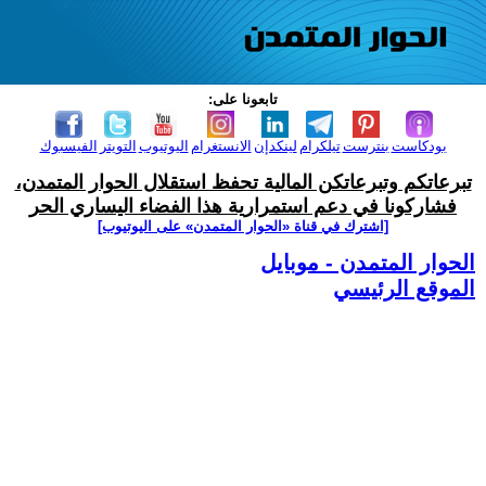
تابعونا على:
بودكاست
بنترست
تيلكرام
لينكدإن
الانستغرام
اليوتيوب
التويتر
الفيسبوك
تبرعاتكم وتبرعاتكن المالية تحفظ استقلال الحوار المتمدن،
فشاركونا في دعم استمرارية هذا الفضاء اليساري الحر
[اشترك في قناة ‫«الحوار المتمدن» على اليوتيوب]
الحوار المتمدن - موبايل
الموقع الرئيسي