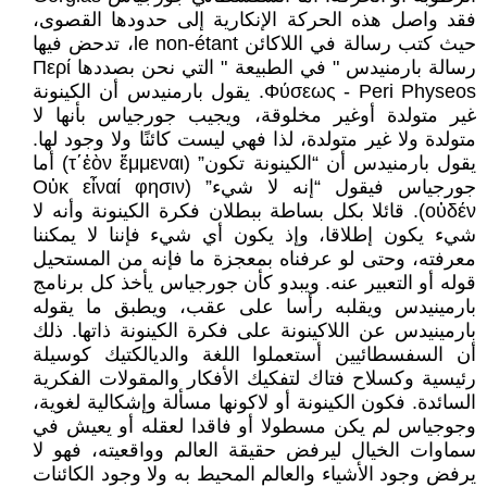
فقد واصل هذه الحركة الإنكارية إلى حدودها القصوى،
حيث كتب رسالة في اللاكائن le non-étant، تدحض فيها
رسالة بارمنيدس " في الطبيعة " التي نحن بصددها Περί
Φύσεως - Peri Physeos. يقول بارمنيدس أن الكينونة
غير متولدة أوغير مخلوقة، ويجيب جورجياس بأنها لا
متولدة ولا غير متولدة، لذا فهي ليست كائنًا ولا وجود لها.
يقول بارمنيدس أن “الكينونة تكون” (τ΄ἐὸν ἔμμεναι) أما
جورجياس فيقول “إنه لا شيء” (Οὐκ εἶναί φησιν
οὐδέν). قائلا بكل بساطة ببطلان فكرة الكينونة وأنه لا
شيء يكون إطلاقا، وإذ يكون أي شيء فإننا لا يمكننا
معرفته، وحتى لو عرفناه بمعجزة ما فإنه من المستحيل
قوله أو التعبير عنه. ويبدو كأن جورجياس يأخذ كل برنامج
بارمينيدس ويقلبه رأسا على عقب، ويطبق ما يقوله
بارمينيدس عن اللاكينونة على فكرة الكينونة ذاتها. ذلك
أن السفسطائيين أستعملوا اللغة والديالكتيك كوسيلة
رئيسية وكسلاح فتاك لتفكيك الأفكار والمقولات الفكرية
السائدة. فكون الكينونة أو لاكونها مسألة وإشكالية لغوية،
وجوجياس لم يكن مسطولا أو فاقدا لعقله أو يعيش في
سماوات الخيال ليرفض حقيقة العالم وواقعيته، فهو لا
يرفض وجود الأشياء والعالم المحيط به ولا وجود الكائنات