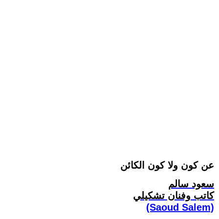
عن كون ولا كون الكائن
سعود سالم
كاتب وفنان تشكيلي
(Saoud Salem)