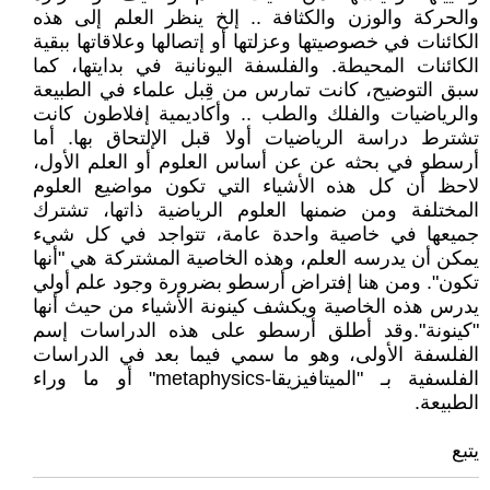
والحركة والوزن والكثافة .. إلخ ينظر العلم إلى هذه
الكائنات في خصوصيتها وعزلتها أو إتصالها وعلاقاتها ببقية
الكائنات المحيطة. والفلسفة اليونانية في بدايتها، كما
سبق التوضيح، كانت تمارس من قِبل علماء في الطبيعة
والرياضيات والفلك والطب .. وأكاديمية إفلاطون كانت
تشترط دراسة الرياضيات أولا قبل الإلتحاق بها. أما
أرسطو في بحثه عن عن أساس العلوم أو العلم الأول،
لاحظ أن كل هذه الأشياء التي تكون مواضيع العلوم
المختلفة ومن ضمنها العلوم الرياضية ذاتها، تشترك
جميعها في خاصية واحدة عامة، تتواجد في كل شيء
يمكن أن يدرسه العلم، وهذه الخاصية المشتركة هي "أنها
تكون". ومن هنا إفتراض أرسطو بضرورة وجود علم أولي
يدرس هذه الخاصية ويكشف كينونة الأشياء من حيث أنها
"كينونة".وقد أطلق أرسطو على هذه الدراسات إسم
الفلسفة الأولى، وهو ما سمي فيما بعد في الدراسات
الفلسفية بـ "الميتافيزيقا-metaphysics" أو ما وراء
الطبيعة.
يتبع