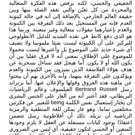
الحقيقي والحسي، لكنه يرفض هذه الفكرة المتعالية
والمجردة من كل تعيّن والتي تفقد الصلة بينها وبين
حقيقة العالم الخارجي. بالإضافة إلى أنه في حالة كينونة
العدم فإنه من المستحيل بعد ذلك التفرقة بين الكينونة
والعدم بإعتبارهما مقولات متعالية وغير متعينة. وربما هذا
هو الذي دفع كانط في نقده الشديد للدليل الأنطولوجي
للتركيز على أن الكينونة ليست شيئا ملموسا ولا تضيف
أي شيء جديد على الموضوع بل وأعتبرها ليست محمولا
للموضوع على الإطلاق، بمعنى أنه لا فرق عقليا بين أن
يكون الله أو لا يكون. أما هيجل فقد تساءل بسخرية عن
هدف هؤلاء الفلاسفة الذين يميزون بين الكينونة والعدم
ويؤكدون على التفرقة بينهما، وأنه بالأحرى بهم أن يبحثوا
عن ماهية هذه الفروق وقولها والإعلان عنها. أما برتراند
رسل Bertrand Russell الفيلسوف وعالم الرياضيات
البريطاني، فقد أعتبر أنه من العار على الجنس البشري
أن يختار إستعمال نفس الكلمة being للتعبير عن فكرتين
مختلفتين تماما، وهو عار يمكن للغة المنطقية والرمزية
الرياضيه أن تزيله. ذلك أن أفلاطونية رسل تتضمن
اعتقادًا بوجود كيانات مستقلة عن العقل لا يلزم وجودها
المتعين أو الحسي لتكون حقيقية، أي ليس من الضروري