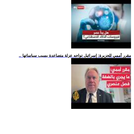
.. مقرر أممي للجزيرة: إسرائيل تواجه عزلة متصاعدة بسبب سياساتها