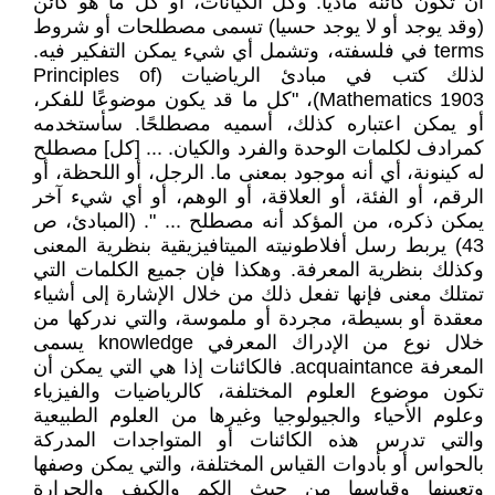
أن تكون كائنة ماديا. وكل الكيانات، أو كل ما هو كائن
(وقد يوجد أو لا يوجد حسيا) تسمى مصطلحات أو شروط
terms في فلسفته، وتشمل أي شيء يمكن التفكير فيه.
لذلك كتب في مبادئ الرياضيات (Principles of
Mathematics 1903)، "كل ما قد يكون موضوعًا للفكر،
أو يمكن اعتباره كذلك، أسميه مصطلحًا. سأستخدمه
كمرادف لكلمات الوحدة والفرد والكيان. ... [كل] مصطلح
له كينونة، أي أنه موجود بمعنى ما. الرجل، أو اللحظة، أو
الرقم، أو الفئة، أو العلاقة، أو الوهم، أو أي شيء آخر
يمكن ذكره، من المؤكد أنه مصطلح ... ". (المبادئ، ص
43) يربط رسل أفلاطونيته الميتافيزيقية بنظرية المعنى
وكذلك بنظرية المعرفة. وهكذا فإن جميع الكلمات التي
تمتلك معنى فإنها تفعل ذلك من خلال الإشارة إلى أشياء
معقدة أو بسيطة، مجردة أو ملموسة، والتي ندركها من
خلال نوع من الإدراك المعرفي knowledge يسمى
المعرفة acquaintance. فالكائنات إذا هي التي يمكن أن
تكون موضوع العلوم المختلفة، كالرياضيات والفيزياء
وعلوم الأحياء والجيولوجيا وغيرها من العلوم الطبيعية
والتي تدرس هذه الكائنات أو المتواجدات المدركة
بالحواس أو بأدوات القياس المختلفة، والتي يمكن وصفها
وتعيينها وقياسها من حيث الكم والكيف والحرارة