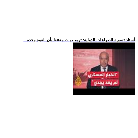
.. أستاذ تسوية الصراعات الدولية: ترمب بات مقتنعا بأن القوة وحده