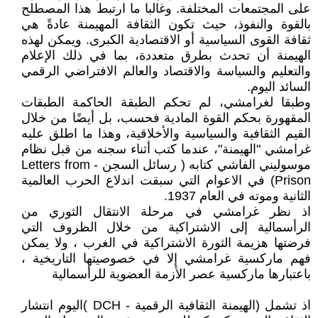
على المجتمعات المختلفة. وغالبا ما ارتبط هذا المصطلح
بالقوة والنفوذ، حيث تكون الثقافة المهيمنة عادةً هي
ثقافة القوى السياسية أو الاقتصادية الكبرى. ويمكن لهذه
الهيمنة أن تحدث بطرق متعددة، بما في ذلك الإعلام
والتعليم والسياسة والاقتصاد والعالم الافتراضي الرقمي
السائد اليوم.
وطبقا لغرامشي، لم تحكم الطبقة الحاكمة الطبقات
المقهورة بحكم القوة المادية فحسب، بل أيضًا من خلال
القيم الثقافية والسياسية والأخلاقية، وهذا ما اطلق عليه
غرامشي "الهيمنة"، عندما كتب أثناء سجنه من قبل نظام
موسوليني الفاشي كتابه ( رسائل السجن - Letters from
Prison) في الاعوام التي سبقت اندلاع الحرب العالمية
الثانية وموته في العام 1937.
اذ نظر غرامشي في مرحلة الانتقال الثوري من
الرأسمالية إلى الاشتراكية من خلال الظروف التي
فرضتها هزيمة الثورة الاشتراكية في الغرب ، ولا يمكن
فهم ماركسية غرامشي إلا في خصوصيتها التاريخية ،
باعتبارها ماركسية عصر الأزمة العضوية للرأسمالية
اذ تشمل (الهيمنة الثقافية الرقمية - DCH )اليوم انتشار