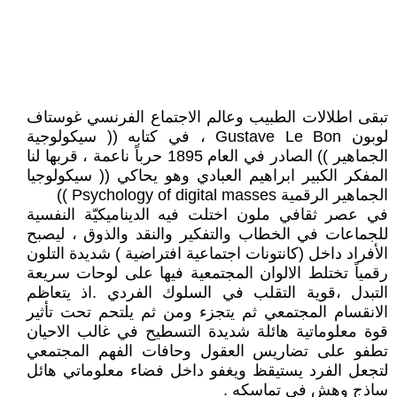
تبقى اطلالات الطبيب وعالم الاجتماع الفرنسي غوستاف
لوبون Gustave Le Bon ، في كتابه (( سيكولوجية
الجماهير )) الصادر في العام 1895 حرباً ناعمة ، قربها لنا
المفكر الكبير ابراهيم العبادي وهو يحاكي (( سيكولوجيا
الجماهير الرقمية Psychology of digital masses ))
في عصر ثقافي ملون اختلت فيه الديناميكيّة النفسية
للجماعات في الخطاب والتفكير والنقد والذوق ، ليصبح
الأفراد داخل (كانتونات اجتماعية افتراضية ) شديدة التلون
رقمياً تختلط الالوان المجتمعية فيها على لوحات سريعة
التبدل ،قوية التقلب في السلوك الفردي .اذ يتعاظم
الانقسام المجتمعي ثم يتجزء ومن ثم يلتحم تحت تأثير
قوة معلوماتية هائلة شديدة التسطيح في غالب الاحيان
تطفو على تضاريس العقول وحافات الفهم المجتمعي
لتجعل الفرد يستيقظ ويغفو داخل فضاء معلوماتي هائل
ساذج وهش في تماسكه .