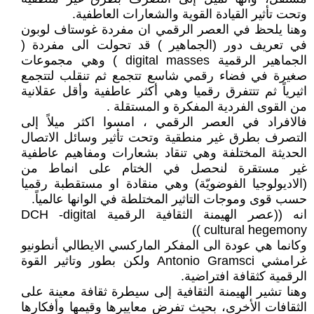
وتحت تأثير القيادة القوية والشعارات العاطفية.
وهنا يلحظ في العصر الرقمي ان مفردة غوستاف لوبون
في تعريف دور (الجماهير ) قد تحولت الى مفردة (
الجماهير الرقمية digital masses ) وهي مجموعات
صغيرة في فضاء رقمي شاسع تتجمع ثم تنقلب لتتجمع
اثيرياً ثم تتتفرق رقميا وهي أكثر عاطفية وأقل عقلانية
من القوى الفردية المفكرة و المستقلة .
فالافراد في العصر الرقمي ، امسوا اكثر ميلاً إلى
التصرف بطرق غير منطقية وتحت تأثير وسائل الاتصال
الحديثة المختلفة وهي تنقاد بشعارات ومفاهيم عاطفية
غير مستقرة لنحصل في الختام على انماط من
(الاديولوجيا الفوضويّة) وهي منقادة او مستقطبة رقميا
حسب قوى وموجات التاثير المختلطة في الوانها عالمياً.
انه ((عصر الهيمنة الثقافية الرقمية DCH -digital
cultural hegemony ))
وكانما هي عودة الى المفكر الماركسي الايطالي أنطونيو
غرامشي Antonio Gramsci ولكن بطور وتاثير القوة
الرقمية كثقافة افتراضية.
وهنا تشير الهيمنة الثقافية إلى سيطرة ثقافة معينة على
الثقافات الأخرى، بحيث تفرض معاييرها وقيمها وأفكارها