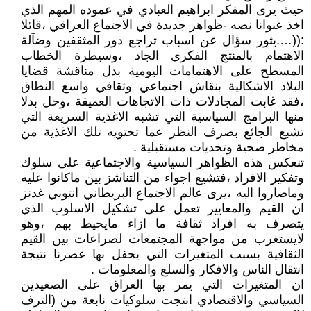
حيث يرى المفكر ابراهيم العبادي في عموده المهم الذي
اخذ عنوانا نصه -ظواهر جديدة في الاجتماع العراقي ،قائلا
:((….يثور سؤال عن اسباب تراجع دور المثقفين وضآلة
الاهتمام بالمنتج الفكري الجاد ،وسيطرة الخطاب
المسطح على الاهتمامات اليومية بدل مناقشة قضايا
البلاد الاشكالية بنقاش اجتماعي وثقافي واسع النطاق
،فقد غابت المجادلات ذات الاتجاهات العميقة ،وحل بدلا
منها البرامج السياسية التي تشبه الاغذية السريعة التي
تشبع الجائع بصرف النظر عما تحتويه تلك الاغذية من
مخاطر صحية وتحديات مستقبلية .
تنعكس هذه الظواهر السياسية والاجتماعية على سلوك
وتفكير الافراد ،فتشيع اجواء من التناشز بين ماكانوا عليه
وماصاروا اليه ،يرى عالم الاجتماع البريطاني انتوني غدنز
ان القيم والمعايير تعمل على تشكيل الاسلوب الذي
يتصرف به افراد ثقافة ما ازاء مايحيط بهم ،وهو
لايستغرب من مواجهة المجتمعات لصراعات بين القيم
الثقافية بسبب المتغيرات التي يحفل بها عصرنا نتيجة
انتقال الناس والافكار والسلع والمعلومات .
ان المتغيرات التي يمر بها العراق على الصعيدين
السياسي والاقتصادي انتجت سلوكيات نابعة من (الترف