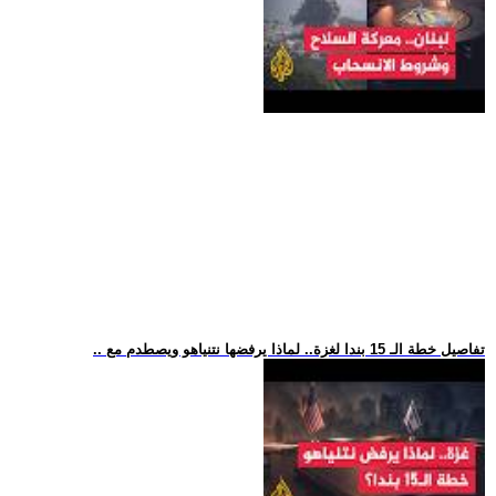
.. تفاصيل خطة الـ 15 بندا لغزة.. لماذا يرفضها نتنياهو ويصطدم مع