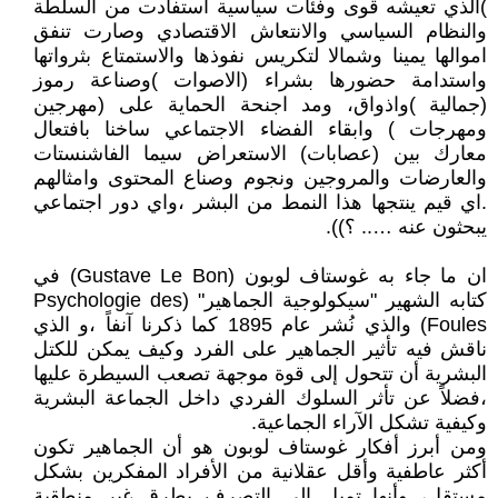
)الذي تعيشه قوى وفئات سياسية استفادت من السلطة
والنظام السياسي والانتعاش الاقتصادي وصارت تنفق
اموالها يمينا وشمالا لتكريس نفوذها والاستمتاع بثرواتها
واستدامة حضورها بشراء (الاصوات )وصناعة رموز
(جمالية )واذواق، ومد اجنحة الحماية على (مهرجين
ومهرجات ) وابقاء الفضاء الاجتماعي ساخنا بافتعال
معارك بين (عصابات) الاستعراض سيما الفاشنستات
والعارضات والمروجين ونجوم وصناع المحتوى وامثالهم
.اي قيم ينتجها هذا النمط من البشر ،واي دور اجتماعي
يبحثون عنه ….. ؟)).
ان ما جاء به غوستاف لوبون (Gustave Le Bon) في
كتابه الشهير "سيكولوجية الجماهير" (Psychologie des
Foules) والذي نُشر عام 1895 كما ذكرنا آنفاً ،و الذي
ناقش فيه تأثير الجماهير على الفرد وكيف يمكن للكتل
البشرية أن تتحول إلى قوة موجهة تصعب السيطرة عليها
،فضلاً عن تأثر السلوك الفردي داخل الجماعة البشرية
وكيفية تشكل الآراء الجماعية.
ومن أبرز أفكار غوستاف لوبون هو أن الجماهير تكون
أكثر عاطفية وأقل عقلانية من الأفراد المفكرين بشكل
مستقل، وأنها تميل إلى التصرف بطرق غير منطقية