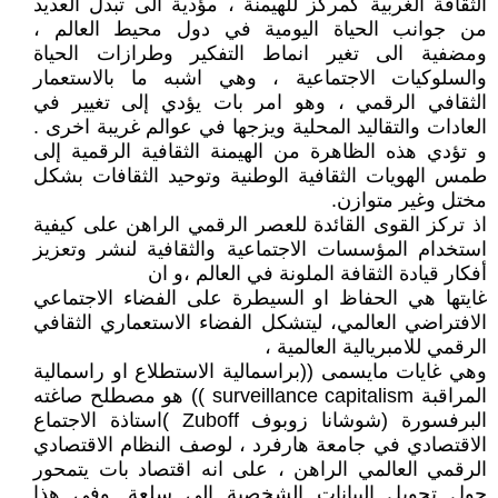
الثقافة الغربية كمركز للهيمنة ، مؤدية الى تبدل العديد
من جوانب الحياة اليومية في دول محيط العالم ،
ومضفية الى تغير انماط التفكير وطرازات الحياة
والسلوكيات الاجتماعية ، وهي اشبه ما بالاستعمار
الثقافي الرقمي ، وهو امر بات يؤدي إلى تغيير في
العادات والتقاليد المحلية ويزجها في عوالم غريبة اخرى .
و تؤدي هذه الظاهرة من الهيمنة الثقافية الرقمية إلى
طمس الهويات الثقافية الوطنية وتوحيد الثقافات بشكل
مختل وغير متوازن.
اذ تركز القوى القائدة للعصر الرقمي الراهن على كيفية
استخدام المؤسسات الاجتماعية والثقافية لنشر وتعزيز
أفكار قيادة الثقافة الملونة في العالم ،و ان
غايتها هي الحفاظ او السيطرة على الفضاء الاجتماعي
الافتراضي العالمي، ليتشكل الفضاء الاستعماري الثقافي
الرقمي للامبريالية العالمية ،
وهي غايات مايسمى ((براسمالية الاستطلاع او راسمالية
المراقبة surveillance capitalism )) هو مصطلح صاغته
البرفسورة (شوشانا زوبوف ‏Zuboff )استاذة الاجتماع
الاقتصادي في جامعة هارفرد ، لوصف النظام الاقتصادي
الرقمي العالمي الراهن ، على انه اقتصاد بات يتمحور
حول تحويل البيانات الشخصية إلى سلعة. وفي هذا