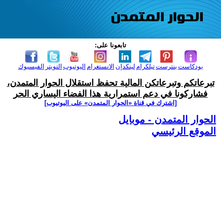
تابعونا على:
بودكاست
بنترست
تيلكرام
لينكدإن
الانستغرام
اليوتيوب
التويتر
الفيسبوك
تبرعاتكم وتبرعاتكن المالية تحفظ استقلال الحوار المتمدن،
فشاركونا في دعم استمرارية هذا الفضاء اليساري الحر
[اشترك في قناة ‫«الحوار المتمدن» على اليوتيوب]
الحوار المتمدن - موبايل
الموقع الرئيسي