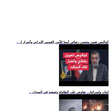
.. كواليس تعيين محسن رضائي أمينا للأمن القومي الإيراني وأسرار ل
.. لبنان وإسرائيل.. تفاوض على الطاولة وتصعيد في الميدان