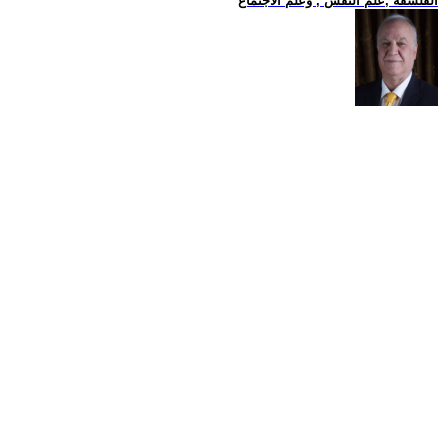
الفلسفة ,علم النفس , وعلم الاجتماع