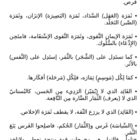
فُرص.
• ثَمَرَة (العَقل) السَّدَاد، ثَمَرَة (البَصِيرَة) الإتزَان، وثَمَرَة
(الصَّبر) التَجَلُّد.
• ثَمَرَة الإيمان التَّقوى، وثَمَرَة التَّقوى الإسِّتقَامة، فامتَحِن
(الإِدِّعَاء) بالسُّلُوك.
• كما تستَدِل على (الشَّجَر) بالثَّمَر، إستَدِل على (النَّفس)
بالأثَر.
• كمَا لِكُل (مَوسِمٍ) ثِمَارَه، فلِكُلِ (مَرحَلة) أفكَارها.
• القَائِد الذي لا (يُمَيّز) الرَدِيء مِن الحَسن، كالبُستانيّ
الذي لا (يعرف) الثِّمَار الضَّارة مِن النَْافِعة.
• (القَائِد) الذي لا يزرَع الثّقة، لا يقطف ثَمَرَة الإخلاص.
• (السِّياسَة) غَرس و(الثِّمَار) الحُكم، فاصلِحوا الغَرس يَنَعَ
الثَّمَر.
ختاماً ، فالثمار هي مخرجات قوة منتجة تعطي ولاتاخذ