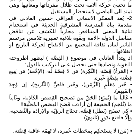
ما تختبئ حركة الامة تحت ظلال مفرداتها ومعانيها وهي
تمتد الى الماضي لاستحضار المستقبل.
2- يُعد المفكر الانساني العراقي حسين العادلي في
مقدمة بناة المدرسة المشرقية الحديثة في استخدام
ثنائية المعنى المتناقض مجازياً للكشف عن تناقض
مفاصل الدولة -الامة وبقوة بلاغية تعبيرية تلامس مرتسم
التاثير لبيان ثقافة المجتمع بين الانفتاح لحركة التاريخ او
انغلاقها .
اذ يبتدأ العادلي في موضوع ( القِصَّة ) ليظهر اطروحته
اللغوية وتضادها حتى نحصل على التركيب بالقول:
• (المَرءُ) قِصَّة، (النَّكِرة) مَن لا قِصَّةَ لَه، (الإِمَّعَة) مَن يَبيع
قِصَّته بقِصَّة غَيره.
• خَير مَعَلِّمٍ (الزَّمَن)، وخَير قاصٍّ (التَّاريخ)، إن وُجِدَ
(الفَهيم).
• غَالِباً ما (يُمنَع) الحَقّ من تَصحيح القِصَص الكَاذِبة، وغَالِباً
ما (تُلجَم) الحَقيقة إن أرادَت فَضحَ القِصَص المُحَبَّبة!!
• كي تصبَح (بَطَل) قِصَّة، تحتَاج الرؤيّة والإرادَة والتَّضحية،
وإلّا فاقنَع بدَورٍ (ثانَويّ).
• (مَن) لا يستَحكِم بِمحَطات عُمره، لا تَهمّه عَاقبة قِصَّته.