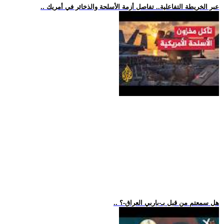
.. عبر الخريطة التفاعلية.. تفاصل أزمة الأسلحة والذخائر في أمريك
.. هل سمعتم من قبل بـ-باربي العراق-؟