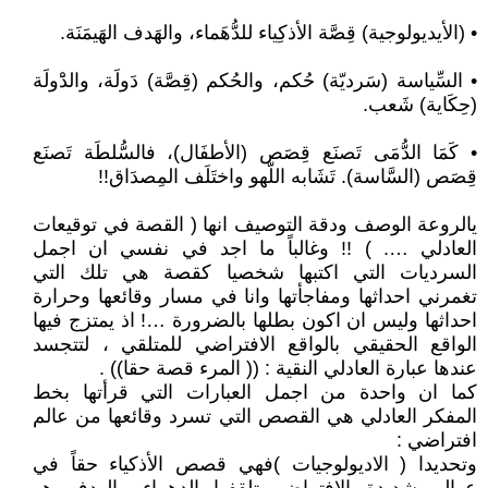
• (الأيديولوجية) قِصَّة الأذكِياء للدُّهَماء، والهَدف الهَيمَنَة.
• السِّياسة (سَرديّة) حُكم، والحُكم (قِصَّة) دَولَة، والدَْولَة
(حِكَاية) شَعب.
• كَمَا الدُّمَى تَصنَع قِصَص (الأطفَال)، فالسُّلطَة تَصنَع
قِصَص (السَّاسة). تَشَابه اللّهو واختَلَف المِصدَاق!!
يالروعة الوصف ودقة التوصيف انها ( القصة في توقيعات
العادلي …. ) !! وغالباً ما اجد في نفسي ان اجمل
السرديات التي اكتبها شخصيا كقصة هي تلك التي
تغمرني احداثها ومفاجأتها وانا في مسار وقائعها وحرارة
احداثها وليس ان اكون بطلها بالضرورة …! اذ يمتزج فيها
الواقع الحقيقي بالواقع الافتراضي للمتلقي ، لتتجسد
عندها عبارة العادلي النقية : (( المرء قصة حقا)) .
كما ان واحدة من اجمل العبارات التي قرأتها بخط
المفكر العادلي هي القصص التي تسرد وقائعها من عالم
افتراضي :
وتحديدا ( الاديولوجيات )فهي قصص الأذكياء حقاً في