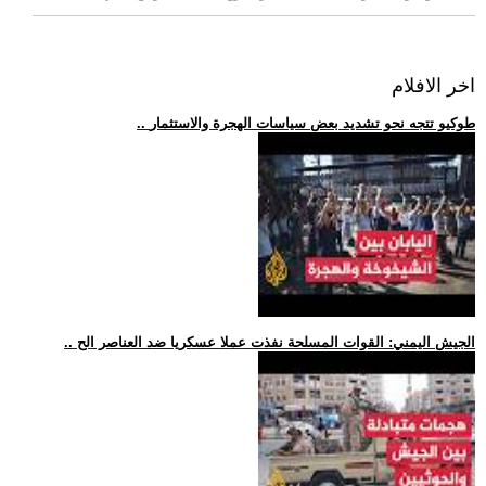
اخر الافلام
.. طوكيو تتجه نحو تشديد بعض سياسات الهجرة والاستثمار
.. الجيش اليمني: القوات المسلحة نفذت عملا عسكريا ضد العناصر الح