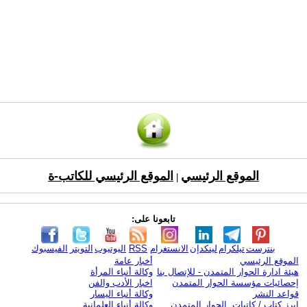
الموقع الرئيسي
الموقع الرئيسي للكاتب-ة
|
تابعونا على:
بنترست
تيلكرام
لينكدإن
الانستغرام
RSS
اليوتيوب
التويتر
الفيسبوك
الموقع الرئيسي
أخبار عامة
هيئة ادارة الحوار المتمدن - للإتصال بنا
وكالة أنباء المرأة
إحصائيات مؤسسة الحوار المتمدن
اخبار الأدب والفن
قواعد النشر
وكالة أنباء اليسار
ابرز كتاب / كاتبات الحوار المتمدن
وكالة أنباء العلمانية