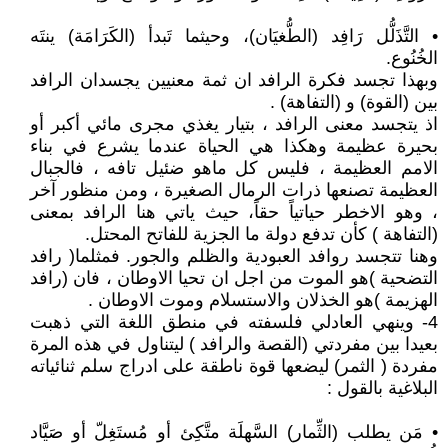
• التَّذَلُّل رَافِد (الطُّغيَان)، وحيثما تَبدأ (الكَرَامَة) ينتَه
الخُنُوع.
وبهذا تجسد فكرة الرافد ان ثمة معنيين يجسدان الرافد
بين (القوة) و (التفاهة) .
اذ يتجسد معنى الرافد ، بتيار يغذي مجرى مائي أكبر أو
بحيرة عظيمة وهكذا هي الحياة عندما يشرع في بناء
الامم العظيمة ، فليس كل ماهو ضئيل تافه ، فالجبال
العظيمة تصنعها ذرات الرمال الصغيرة ، ومن منظور آخر
، وهو الاخطر حياتياً حقاً، حيث ياتي هنا الرافد بمعنى
(التفاهة ) كأن تدفع دولة ما الجزية للفاتح المحتل.
وهنا تتجسد روافد العبودية والظلم والجور. فمثلما( رافد
التضحية )هو الموت من اجل ان تحيا الاوطان ، فان (رافد
الهزيمة )هو الخذلان والاستسلام وموت الاوطان .
4- وينهي العادلي فلسفته في منطق اللغة التي ذهبت
بعيدا بين مفردتي (القصة والرافد ) ليتناول في هذه المرة
مفردة ( الثمر) ليضعها قوة ناطقة على ادراج سلم ثنائياته
البلاغية بالقول :
• مَن يطلب (الثِّمار) السَّهلَة متَّكِئ أو مُستَغِلّ أو صَيَّاد