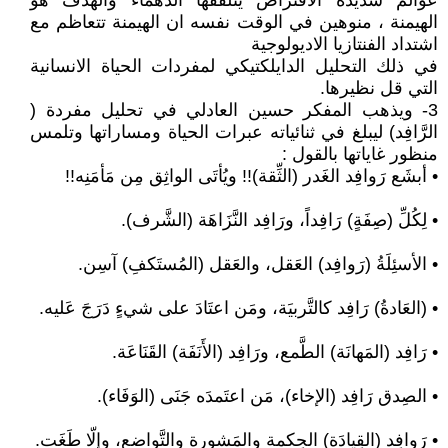
عوالم شديدة الافتراض يتلقفها الدهماء والهدف هو
الهيمنة ، منوهين في الوقت نفسه ان الهيمنة تتعاظم مع
اشتداد الفنتازيا الاديولوجية
في ذلك التحليل الدايلكتيكي لمفردات الحياة الانسانية
التي قل نظيرها.
3- ويذهب المفكر حسين العادلي في تحليل مفردة (
الرَّافِد) ليبلغ في ثنائياته عبرات الحياة ومساراتها وتلمس
منظور غاياتها بالقول :
• أبشَع رَوافِد الغَدر (الثِّقة)!! ويُأتَى الواثِق مِن مَأمَنِه!!
• لِكُلِّ (صِفَةٍ) رَافِداً، ورَافِد النَّزَاهَة (الشَّرف).
• الأسئِلَةُ (رَوافِد) العَقل، والعَقل (المُستَكفِ) آسِن.
• (العَادةُ) رَافِد كالتَّربيَة، ومَن اعتَادَ على شيءٍ دَرَجَ عَليه.
• رَافِد (المَهانَة) الطَّمع، ورَافِد (الأَنَفَة) القَنَاعَة.
• الصِدق رَافِد (الإخاء)، مَن اعتَمدَه جَنَى (الوَفَاء).
• رَوافِد (القِيادَة) الحِكمة والمَشورة والتَّواضع، وإلّا طَغَت.