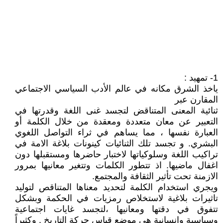
1- تمهيد :
ياخذ الشرق مكانه في عالم الأدب السياسي الاجتماعي
المقارن عبر
ثنائية المعنى المتناقض لتجسد غنى اللغة وقدرتها في
التعبير عن معان متعددة ومعقدة من خلال الكلمة أو
العبارة نفسها ، مما يساهم في ثراء التواصل اللغوي
البشري. و تجسد تلك الثنائيات كينونات بلاغة الامة في
تراكيب اللغة وسلوكياتها لاختبار حاضرها ومستقبلها دون
اغفال ماضيها. اذ تتطور الكلمات وتتغير معانيها بمرور
الازمنة تحت تأثير الثقافة والمجتمع.
ويجري استخدام الكلمة لتحديد معناها المتناقص لتوليد
تاثيرات بلاغية لاستخلاص رمزيات في الحكمة وبشكل
تتفوق في دقتها ومعانيها ،لتجسد غايات اجتماعية
وسياسية وانسانية هي موضع قياس حركة التاريخ . وكثيراً