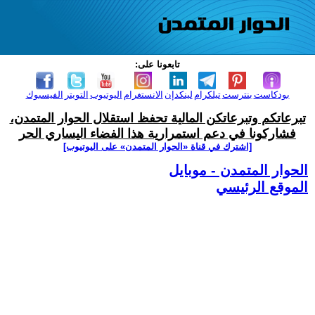
تابعونا على:
بودكاست
بنترست
تيلكرام
لينكدإن
الانستغرام
اليوتيوب
التويتر
الفيسبوك
تبرعاتكم وتبرعاتكن المالية تحفظ استقلال الحوار المتمدن،
فشاركونا في دعم استمرارية هذا الفضاء اليساري الحر
[اشترك في قناة ‫«الحوار المتمدن» على اليوتيوب]
الحوار المتمدن - موبايل
الموقع الرئيسي