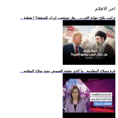
اخر الافلام
.. ترامب يلوّح بنهاية الحرب.. ..هل تستجيب إيران للصفقة؟ | تغطية
.. غزة وسلاح المقاومة.. ما الذي يخفيه الغموض ببنود سلاح المقاوم