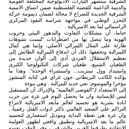
الشرقية ستصهر التيارات الاديولوجية المختلفة القومية
والدينية الداعمة للقضية الفلسطنية ضمن انساق الاممية
الشرقية الجديدة للصراع لا محالة لضمان ديمومة حركة
التحرر الوطني في مواجهة شراسة النفوذ المركزي
الراسمالي لما بعد الامبريالية .
ختاما، أن مشكلات التفاوت والتدهور البيئي وحروب
الهوية وما يتصل بها من اضطرابات "ليست تشوهات
طارئة على المثال الليبرالي الأصلي، وإنما هي كمال
الليبرالية وتحققها، ذلك أن اندفاع الليبرالية الطائش إلى
تعظيم الاستقلال الفردي أدى إلى ألوان جديدة من
الطغيان الشنيع، طغيان شركات التكنولوجيا الكبرى
واستبداد وول ستريت... واستشراء الوحدة". وهذا ما
يؤكده الكاتب البريطاني جون غراي في كتابه المنشور
مؤخرا والموسوم: نعي جديد لليبرالية . وهي نبوءة
إلى الاستعداد لـ"الفوضى العالمية" والإدراك أن المستقبل
ليس للإنسانية وان ما يحصل اليوم في غزة من حرب
ابادة بشرية هو تجسيد لعالم مابعد الامبريالية لانتزاع
التراكم على الصعيد العالمي باكثر ادوات القتل رقميةً .
وان غزة هي نقطة البداية وموديل استعماري لتجسيد
عالم ما بعد الامبريالية وتطبيق واقعي لظهور العولمة
الانتقائية بطرفيها الغربي والشرقي ، وفي الوقت نفسه