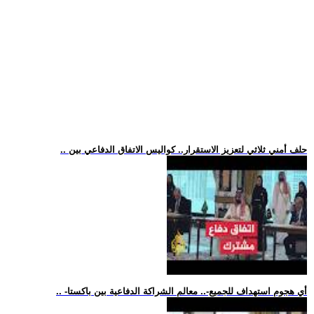
.. حلف أمني ثلاثي لتعزيز الاستقرار.. كواليس الاتفاق الدفاعي بين
.. -أي هجوم استهداف للجميع-.. معالم الشراكة الدفاعية بين باكستا