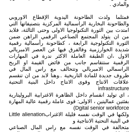
والمادي .
فمثلما ولدت الطاحونة اليدوية الإقطاع الاوروبي
والطاحونة البخارية الراسمالية المركزية بتصنيفاتها التي
امتدت بين الثورة التكنولوجيا الاولى وحتى الثالثة، فلابد
من ان يتولد المجتمع الصناعي الرقمي الراهن ضمن
الثورة التكنولوجية الرابعة ، كطاحونة رأسمالية رقمية
شديدة الخوارزمية وفالفرق فيها عن العصر الامبريالي
الاول ،ان الطبقة العاملة الاكثر ندرة في المهارات
الرقمية ستتقاسم جانب من فائض القيمة او الربح
الراسمالي الامبريالي وتتحالف مع راس المال في
ظروف جديدة للمادة التاريخية ..وهنا لابد من ان تنقسم
علاقات الانتاج وقوى الانتاج داخل البنية التحتية
infrastructure
، اي توليد انقسام داخل الظاهرة الاغترابية البروليتارية
بفئتين عماليتين ، الاولى: قوى عاملة رقمية عالية المهارة
Dgital senior workforce)
ولكنها في الوقت نفسه قليلة الاغترابLittle alienation
في البنية التحتية الانتاجية و
متحالفة في الوقت نفسه مع راس المال الصناعي