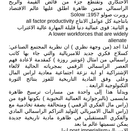
الاحتكاري وتقتطع جزء من فائض القيمة والربح
الراسمالي ضمن ظاهرة اطلق عليها عالم الاقتصاد
روبرت صولو Solow :1957
بانتاجية كل عوامل الانتاج all factor productivity
و الثانية: قوى عمالية دنيا قليلة المهارة عالية الاغتراب
‏ alienate
لذا اجد (من وجهة نظري ) ان نظرية المجتمع الصناعي:
كسلاح فكري جديد للامبريالية والتي جاء بها كاتب
راسمالي من امثال (غونتير روزة ) كمقدمة لاعادة فهم
العصر الراسمالي الرقمي بمجرياته الحالية لالغاء
الإشتراكية او اية نزعة اجتماعية معادية لراس المال
وعلى وفق المادية التاريخية للفوز بنتائج الثورة
التكنولوجية الرابعة .
ويدلنا هذا إلى واحدة من مسارات ترسيخ ظاهرة
مايسمى (بالبرجوازية العمالية النخبوية ) بكونها قوة من
(راس مال الفكري الرقمي ) ومتحالفة بصفة تخادمية مع
(راس المال الامبريالي )لتوليد التراكم الراسمالي المادي
والفكري المستقبلي في ظاهرة مادية تاريخية جديدة
يمكن تسميتها عالم ما بعد
الامبرياليةpost imperialism انها