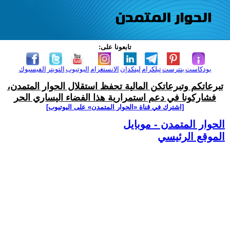
تابعونا على:
بودكاست
بنترست
تيلكرام
لينكدإن
الانستغرام
اليوتيوب
التويتر
الفيسبوك
تبرعاتكم وتبرعاتكن المالية تحفظ استقلال الحوار المتمدن،
فشاركونا في دعم استمرارية هذا الفضاء اليساري الحر
[اشترك في قناة ‫«الحوار المتمدن» على اليوتيوب]
الحوار المتمدن - موبايل
الموقع الرئيسي