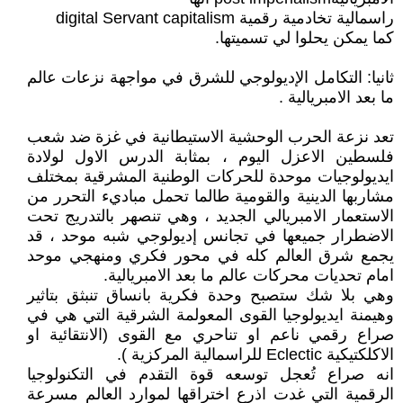
راسمالية تخادمية رقمية digital Servant capitalism
كما يمكن يحلوا لي تسميتها.
ثانيا: التكامل الإديولوجي للشرق في مواجهة نزعات عالم
ما بعد الامبريالية .
تعد نزعة الحرب الوحشية الاستيطانية في غزة ضد شعب
فلسطين الاعزل اليوم ، بمثابة الدرس الاول لولادة
ايديولوجيات موحدة للحركات الوطنية المشرقية بمختلف
مشاربها الدينية والقومية طالما تحمل مباديء التحرر من
الاستعمار الامبريالي الجديد ، وهي تنصهر بالتدريج تحت
الاضطرار جميعها في تجانس إديولوجي شبه موحد ، قد
يجمع شرق العالم كله في محور فكري ومنهجي موحد
امام تحديات محركات عالم ما بعد الامبريالية.
وهي بلا شك ستصبح وحدة فكرية بانساق تنبثق بتاثير
وهيمنة ايديولوجيا القوى المعولمة الشرقية التي هي في
صراع رقمي ناعم او تناحري مع القوى (الانتقائية او
الاكلكتيكية Eclectic للراسمالية المركزية ).
انه صراع تُعجل توسعه قوة التقدم في التكنولوجيا
الرقمية التي غدت اذرع اختراقها لموارد العالم مسرعة