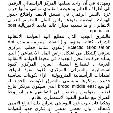
ومهددة في آن واحد يطلقها المركز الراسمالي الرقمي
الى أطراف العالم ومحيطه التقليدي ،والتي بدأتها حرب
غزة بالتفنن الرقمي في تطبيق العنف واقتلاع جذور
الهويات الوطنية يقودها راس المال المعولم الغربي
الانتقائي، او ما نسميه مجازا عالم مابعد الامبريالية post
imperialism .
فالشرق الجديد الذي تتطلع اليه العولمة الانتقائية
الشرقية كثنائية مناؤة، او ( انتقائية معولمة مضادة Anti
Eclectic Globlization )لتكون بمثابة قطب مركزي
شرقي (لشكل من اشكال راس المال الاجتماعي ) الذي
يساند حركات التحرر الجديدة في محيط العولمة الانتقائية
الغربية ، ليتصارع القطبان الغربي المركزي كقوة
استعمارية والشرقي المركزي كقوة نفوذ لمواجه
امتدادات الرأسمالية المتروبولية ، ازاء تكوينات سياسية
جديدة مرتكزها مايسمى بالشرق الاوسط الجديد او
الواسع brood middle east الذي سيكون مرتكز تنازع
قطبين معولمين مختلفين في انتقائيتهم عبر اديولوجيا
الصراع مع مناطق النفوذ الاستعماري القادم .
وهكذا فان حرب غزة اليوم هي شرارة ذلك النزاع الاممي
لامحالة . وان معطى مذهبي او فكري جديد للعولمة