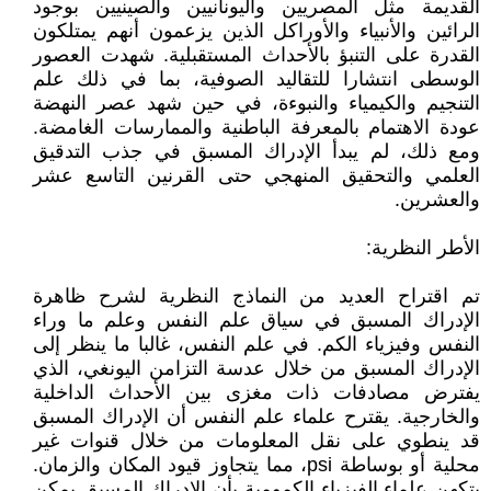
القديمة مثل المصريين واليونانيين والصينيين بوجود
الرائين والأنبياء والأوراكل الذين يزعمون أنهم يمتلكون
القدرة على التنبؤ بالأحداث المستقبلية. شهدت العصور
الوسطى انتشارا للتقاليد الصوفية، بما في ذلك علم
التنجيم والكيمياء والنبوءة، في حين شهد عصر النهضة
عودة الاهتمام بالمعرفة الباطنية والممارسات الغامضة.
ومع ذلك، لم يبدأ الإدراك المسبق في جذب التدقيق
العلمي والتحقيق المنهجي حتى القرنين التاسع عشر
والعشرين.
الأطر النظرية:
تم اقتراح العديد من النماذج النظرية لشرح ظاهرة
الإدراك المسبق في سياق علم النفس وعلم ما وراء
النفس وفيزياء الكم. في علم النفس، غالبا ما ينظر إلى
الإدراك المسبق من خلال عدسة التزامن اليونغي، الذي
يفترض مصادفات ذات مغزى بين الأحداث الداخلية
والخارجية. يقترح علماء علم النفس أن الإدراك المسبق
قد ينطوي على نقل المعلومات من خلال قنوات غير
محلية أو بوساطة psi، مما يتجاوز قيود المكان والزمان.
يتكهن علماء الفيزياء الكمومية بأن الإدراك المسبق يمكن