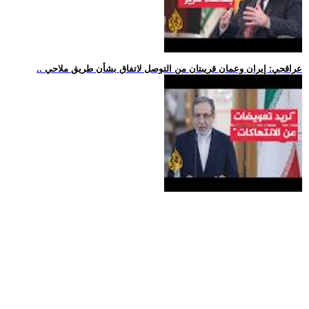
.. عراقجي: إيران وعمان قريبتان من التوصل لاتفاق بشأن طريق ملاحي