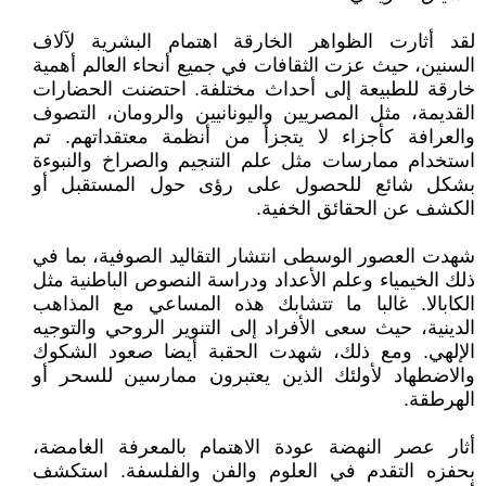
لقد أثارت الظواهر الخارقة اهتمام البشرية لآلاف
السنين، حيث عزت الثقافات في جميع أنحاء العالم أهمية
خارقة للطبيعة إلى أحداث مختلفة. احتضنت الحضارات
القديمة، مثل المصريين واليونانيين والرومان، التصوف
والعرافة كأجزاء لا يتجزأ من أنظمة معتقداتهم. تم
استخدام ممارسات مثل علم التنجيم والصراخ والنبوءة
بشكل شائع للحصول على رؤى حول المستقبل أو
الكشف عن الحقائق الخفية.
شهدت العصور الوسطى انتشار التقاليد الصوفية، بما في
ذلك الخيمياء وعلم الأعداد ودراسة النصوص الباطنية مثل
الكابالا. غالبا ما تتشابك هذه المساعي مع المذاهب
الدينية، حيث سعى الأفراد إلى التنوير الروحي والتوجيه
الإلهي. ومع ذلك، شهدت الحقبة أيضا صعود الشكوك
والاضطهاد لأولئك الذين يعتبرون ممارسين للسحر أو
الهرطقة.
أثار عصر النهضة عودة الاهتمام بالمعرفة الغامضة،
بحفزه التقدم في العلوم والفن والفلسفة. استكشف