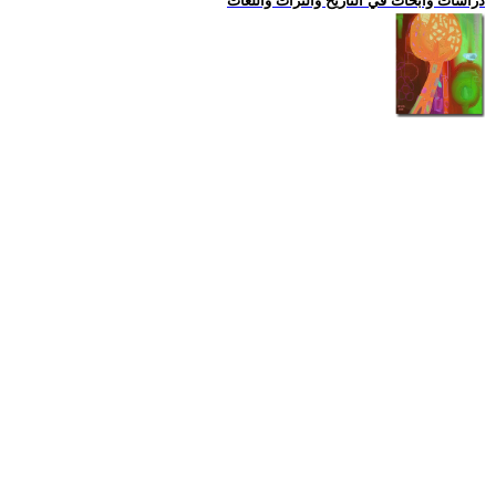
دراسات وابحاث في التاريخ والتراث واللغات