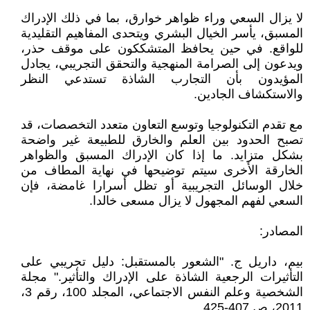
لا يزال السعي وراء ظواهر خوارق، بما في ذلك الإدراك
المسبق، يأسر الخيال البشري ويتحدى المفاهيم التقليدية
للواقع. في حين يحافظ المتشككون على موقف حذر،
ويدعون إلى الصرامة المنهجية والتحقق التجريبي، يجادل
المؤيدون بأن التجارب الشاذة تستدعي النظر
والاستكشاف الجادين.
مع تقدم التكنولوجيا وتوسع التعاون متعدد التخصصات، قد
تصبح الحدود بين العلم والخارق للطبيعة غير واضحة
بشكل متزايد. ما إذا كان الإدراك المسبق والظواهر
الخارقة الأخرى سيتم توضيحها في نهاية المطاف من
خلال الوسائل التجريبية أو تظل أسرارا غامضة، فإن
السعي لفهم المجهول لا يزال مسعى خالدا.
المصادر:
بيم، داريل ج. "الشعور بالمستقبل: دليل تجريبي على
التأثيرات الرجعية الشاذة على الإدراك والتأثير." مجلة
الشخصية وعلم النفس الاجتماعي، المجلد 100، رقم 3،
2011، ص 407-425.