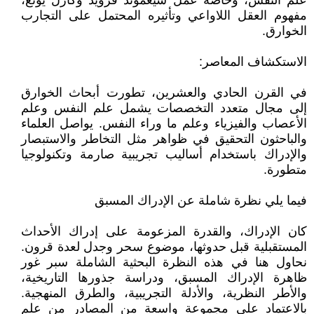
علم النفس، وخاصة عمل سيغموند فرويد وكارل يونغ،
مفهوم العقل اللاواعي وتأثيره المحتمل على التجارب
الخوارق.
الاستكشاف المعاصر:
في القرن الحادي والعشرين، تطورت أبحاث الخوارق
إلى مجال متعدد التخصصات يشمل علم النفس وعلم
الأعصاب والفيزياء وعلم ما وراء النفس. يواصل العلماء
والباحثون التحقيق في ظواهر مثل التخاطر والاستبصار
والإدراك باستخدام أساليب تجريبية صارمة وتكنولوجيا
متطورة.
فيما يلي نظرة شاملة عن الإدراك المسبق
كان الإدراك، والقدرة المزعومة على إدراك الأحداث
المستقبلية قبل حدوثها، موضوع سحر وجدل لعدة قرون.
نحاول هنا في هذه النظرة البحثية الشاملة سبر غور
ظاهرة الإدراك المسبق، ودراسة جذورها التاريخية،
والأطر النظرية، والأدلة التجريبية، والطرق المنهجية.
بالاعتماد على مجموعة واسعة من المصادر من علم