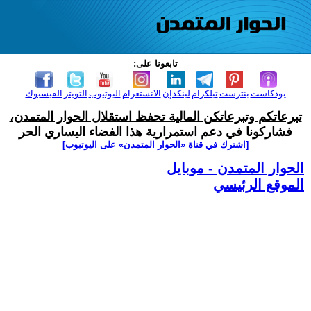
تابعونا على:
بودكاست
بنترست
تيلكرام
لينكدإن
الانستغرام
اليوتيوب
التويتر
الفيسبوك
تبرعاتكم وتبرعاتكن المالية تحفظ استقلال الحوار المتمدن،
فشاركونا في دعم استمرارية هذا الفضاء اليساري الحر
[اشترك في قناة ‫«الحوار المتمدن» على اليوتيوب]
الحوار المتمدن - موبايل
الموقع الرئيسي