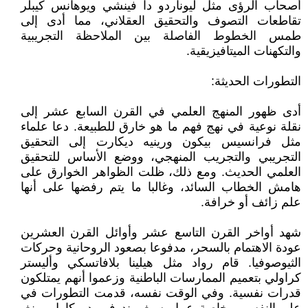
أصحاب الرؤى مثل ليوناردو دا فينشي ويوهانس كيبلر
تقاطعات التصوف والتحقيق العقلاني، مما أدى إلى
طمس الخطوط الفاصلة بين الملاحظة التجريبية
والتكهنات الميتافيزيقية.
التطورات الحديثة:
أدى ظهور المنهج العلمي في القرن السابع عشر إلى
نقلة نوعية في نهج فهم ما هو خارق للطبيعة. دعا علماء
مثل فرانسيس بيكون ورينيه ديكارت إلى التحقيق
التجريبي والتجريب المنهجي، ووضع الأساس للتحقيق
العلمي الحديث. ومع ذلك، ظلت الظواهر الخوارق على
هامش الخطاب السائد، وغالبا ما يتم رفضها على أنها
علم زائف أو خرافة.
شهد أواخر القرن التاسع عشر وأوائل القرن العشرين
عودة الاهتمام بالسحر، مدفوعا بصعود الروحانية وحركات
الثيوصوفيا. قام رواد مثل هيلينا بلافاتسكي وأليستر
كراولي بتعميم الممارسات الباطنية وزعموا أنهم يمتلكون
قدرات نفسية. وفي الوقت نفسه، قدمت التطورات في