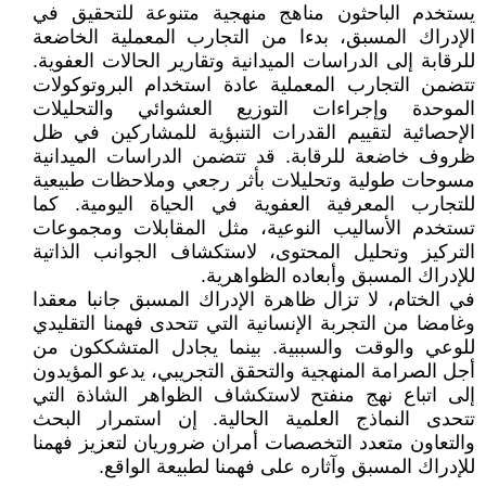
يستخدم الباحثون مناهج منهجية متنوعة للتحقيق في
الإدراك المسبق، بدءا من التجارب المعملية الخاضعة
للرقابة إلى الدراسات الميدانية وتقارير الحالات العفوية.
تتضمن التجارب المعملية عادة استخدام البروتوكولات
الموحدة وإجراءات التوزيع العشوائي والتحليلات
الإحصائية لتقييم القدرات التنبؤية للمشاركين في ظل
ظروف خاضعة للرقابة. قد تتضمن الدراسات الميدانية
مسوحات طولية وتحليلات بأثر رجعي وملاحظات طبيعية
للتجارب المعرفية العفوية في الحياة اليومية. كما
تستخدم الأساليب النوعية، مثل المقابلات ومجموعات
التركيز وتحليل المحتوى، لاستكشاف الجوانب الذاتية
للإدراك المسبق وأبعاده الظواهرية.
في الختام، لا تزال ظاهرة الإدراك المسبق جانبا معقدا
وغامضا من التجربة الإنسانية التي تتحدى فهمنا التقليدي
للوعي والوقت والسببية. بينما يجادل المتشككون من
أجل الصرامة المنهجية والتحقق التجريبي، يدعو المؤيدون
إلى اتباع نهج منفتح لاستكشاف الظواهر الشاذة التي
تتحدى النماذج العلمية الحالية. إن استمرار البحث
والتعاون متعدد التخصصات أمران ضروريان لتعزيز فهمنا
للإدراك المسبق وآثاره على فهمنا لطبيعة الواقع.