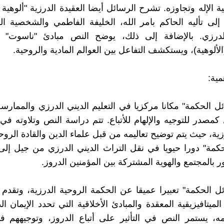
 الإله وتجاوزه. تشرح الرسائل أيضا العقيدة الدرزية "ألوهية 
لى تأليه الحاكم بامر الله، الخليفة الفاطمي والشخصية ا
لدرزي. بالإضافة إلى ذلك، يوضح النص مبادئ "ناسوت" (ال
لألوهية)، ويستكشف التفاعل بين العوالم المادية والروحية.
مية:
ل الحكمة" مكانا مركزيا في التعليم الديني الدرزي والممارسة
مصدر للتوجيه والإلهام للأتباع. تتم دراسة النص وتلاوته في
رزية، حيث يتم توضيح تعاليمه من قبل علماء الدين والقادة الرو
كمة" دورا حيويا في نقل التراث الديني الدرزي من جيل إلى
 بالمجتمع والهوية المشتركة بين المؤمنين الدروز.
ل الحكمة" تعبيرا عميقا عن الحكمة الروحية الدرزية، وتقد
لميتافيزيقية المعقدة والمبادئ الأخلاقية التي تحدد الإيمان ا
مه، يستمر النص في التأثير على أتباع الدروز، وتوجيههم 