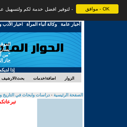
موافق - OK
لتوفير افضل خدمة لكم ولتسهيل عملي
أخبار عامة
-
وكالة أنباء المرأة
-
اخبار الأدب و
الموقع
يسارية
"من أج
حاز ال
إذا لديك
الزوار
اضافة/خدمات
بحث/الارشيف
الصفحة الرئيسية
-
دراسات وابحاث في التاريخ و
تبرعاتكم