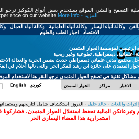
ة التصفح والنشر، الموقع يستخدم بعض أنواع الكوكيز نرجو النق
More info - المزيد
experience on our website
الفن
-
وكالة أنباء اليسار
-
وكالة أنباء العلمانية
-
وكالة أنباء العمال
-
وكا
الاقتصاد
-
اخبار الطب والعلوم
 الرئيسي لمؤسسة الحوار المتمدن
، علمانية، ديمقراطية، تطوعية وغير ربحية
ل مجتمع مدني علماني ديمقراطي حديث يضمن الحرية والعدالة الاجتم
حوار المتمدن على جائزة ابن رشد للفكر الحر والتى نالها أعلام في الفك
م مشاكل تقنية في تصفح الحوار المتمدن نرجو النقر هنا لاستخدام الموقع
كوردي
English
الاخبار
مراكز
الحوار المتمدن
التراث واللغات
-
خالد خليل
- الدروز: استكشاف شامل لتاريخهم ومعتقداته
 وتبرعاتكن المالية تحفظ استقلال الحوار المتمدن، فشاركونا 
استمرارية هذا الفضاء اليساري الحر