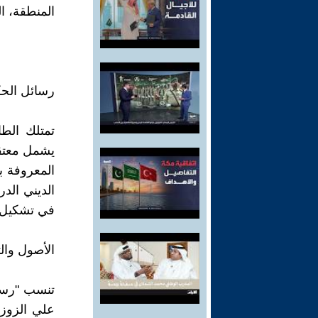
المنطقة، ا
رسائل الحكم
تمتلك الطا
يشمل معتق
المعروفة ب
الديني الد
في تشكيل ا
الأصول والت
تنسب "رسا
علي الزوز