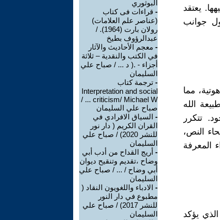
البوثوري
ها. يعتقد
-
قراءات فى كتاب
(عناصر علم العلامات)
ول جوانب
رولان بارت (1964). /
عبدالرؤوف بطيخ
-
معجم الأحاديث والآثار
في الكتب والنقدية – ثلاثة
أجزاء - .( د ... / صباح علي
السليمان
-
ترجمة كتاب
تية، مما
Interpretation and social
criticism/ Michael W ... /
بيعة الله
صباح علي السليمان
-
السياق الافرادي في
د. تتكرر
القران الكريم ( دار نور
حاء النص،
للنشر 2020) / صباح علي
السليمان
ء المعرفة
-
أريج القداح من أدب أبي
وضاح ،تقديم وتنقيح ديوان
أبي وضاح / ... / صباح علي
السليمان
-
الادباء واللغويون النقاد (
مطبوع في دار النور
للنشر 2017) / صباح علي
الذي يؤكد
السليمان