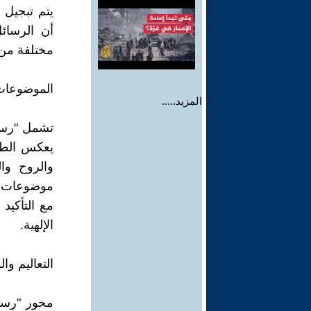
يتم تبجيل 
أن الرسائ
مختلفة من ا
الموضوعات
المزيد.....
تشمل "رسا
يعكس الطبي
والروح وا
موضوعات تح
مع التأكيد 
الإلهية.
التعاليم وا
محور "رسائ