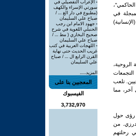
-
الإعراب التفصيلي في
الحاكمي"،
سورتي الإسراء والكهف
(مطبوع في دار الغ ... /
لمبجلة في
صباح علي السليمان
إنسانية)
-
جهود الامام ابن رجب
الحنبلي اللغوية في شرح
صحيح البخاري ( مط ... /
صباح علي السليمان
-
اللهجات العربية في كتب
غريب الحديث حتى نهاية
القرن الرابع ال ... / صباح
علي السليمان
 الروحية،
 التجمعات
المزيد.....
حيين. تلعب
المعجبين بنا على
 آخر، مما
الفيسبوك
3,732,970
م رؤى حول
لدرزي. من
في رحلتهم