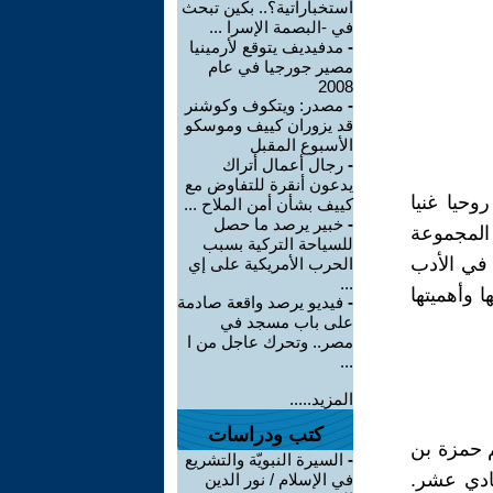
استخباراتية؟.. بكين تبحث
في -البصمة الإسرا ...
-
مدفيديف يتوقع لأرمينيا
مصير جورجيا في عام
2008
-
مصدر: ويتكوف وكوشنر
قد يزوران كييف وموسكو
الأسبوع المقبل
-
رجال أعمال أتراك
يدعون أنقرة للتفاوض مع
وحيا غنيا
كييف بشأن أمن الملاح ...
-
خبير يرصد ما حصل
المجموعة
للسياحة التركية بسبب
 في الأدب
الحرب الأمريكية على إي
...
 وأهميتها
-
فيديو يرصد واقعة صادمة
على باب مسجد في
مصر.. وتحرك عاجل من ا
...
المزيد.....
كتب ودراسات
 حمزة بن
-
السيرة النبويّة والتشريع
ادي عشر.
في الإسلام / نور الدين