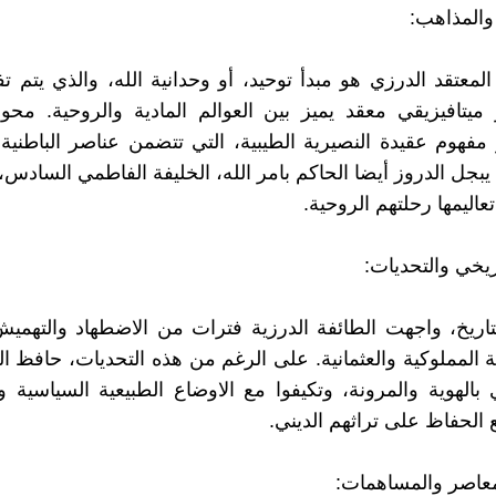
والمذاهب:
معتقد الدرزي هو مبدأ توحيد، أو وحدانية الله، والذي يتم 
ميتافيزيقي معقد يميز بين العوالم المادية والروحية. محو
مفهوم عقيدة النصيرية الطيبية، التي تتضمن عناصر الباطني
 يبجل الدروز أيضا الحاكم بامر الله، الخليفة الفاطمي الساد
تعاليمها رحلتهم الروحية.
ريخي والتحديات:
اريخ، واجهت الطائفة الدرزية فترات من الاضطهاد والتهميش
ة المملوكية والعثمانية. على الرغم من هذه التحديات، حافظ ا
الهوية والمرونة، وتكيفوا مع الاوضاع الطبيعية السياسية وا
 الحفاظ على تراثهم الديني.
عاصر والمساهمات: