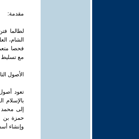
مقدمة:
لطالما فتن
الشام، الع
فحصا متعمق
مع تسليط ا
الأصول التا
تعود أصول
بالإسلام ا
إلى محمد 
حمزة بن ع
وإنشاء أسس