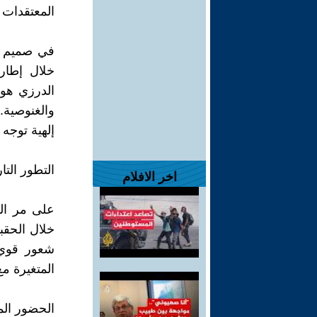
المعتقدات 
في صميم ال
خلال إطار 
الدرزي هو 
والغنوصية.
إلهية توجه 
التطور التا
اخر الافلام
على مر الت
خلال الحقب
شعور قوي ب
المتغيرة مع
الحضور الم