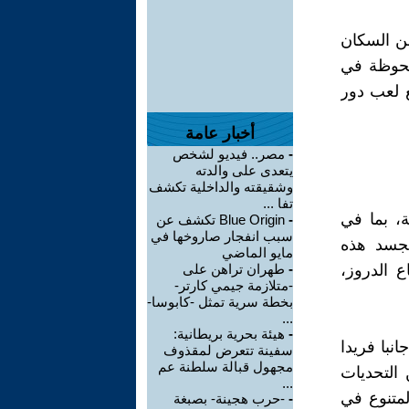
من السكان
لحوظة في
ع لعب دور
أخبار عامة
-
مصر.. فيديو لشخص
يتعدى على والدته
وشقيقته والداخلية تكشف
تفا ...
ة، بما في
-
Blue Origin تكشف عن
سبب انفجار صاروخها في
تجسد هذه
مايو الماضي
ع الدروز،
-
طهران تراهن على
-متلازمة جيمي كارتر-
بخطة سرية تمثل -كابوسا-
...
-
هيئة بحرية بريطانية:
نبا فريدا
سفينة تتعرض لمقذوف
مجهول قبالة سلطنة عم
 التحديات
...
لمتنوع في
-
-حرب هجينة- بصبغة