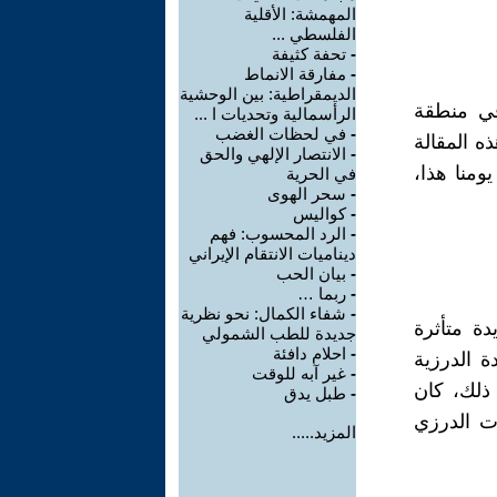
المهمشة: الأقلية
الفلسطي ...
-
تحفة كثيفة
-
مفارقة الانماط
الديمقراطية: بين الوحشية
 في منطقة
الرأسمالية وتحديات ا ...
-
في لحظات الغضب
ه المقالة
-
الانتصار الإلهي والحق
ومنا هذا،
في الحرية
-
سحر الهوى
-
كواليس
-
الرد المحسوب: فهم
ديناميات الانتقام الإيراني
-
بيان الحب
-
ربما …
-
شفاء الكمال: نحو نظرية
ة متأثرة
جديدة للطب الشمولي
-
احلام دافئة
ة الدرزية
-
غير آبه للوقت
ذلك، كان
-
طبل يدق
ت الدرزي
المزيد.....