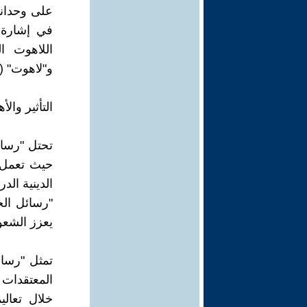
على وحدانية
في إشارة إ
اللاهوت ا
و"لاهوت" (ا
التأثير والأه
تحتل "رسائ
حيث تعمل ك
الدينية الد
"رسائل الح
يعزز الشعور
تمثل "رسائ
المعتقدات ا
خلال تعالي