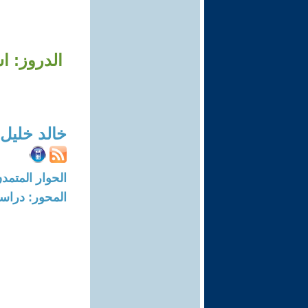
الدروز: ا
خالد خليل
الحوار المتمدن-العدد: 7968 - 4
المحور: دراسا