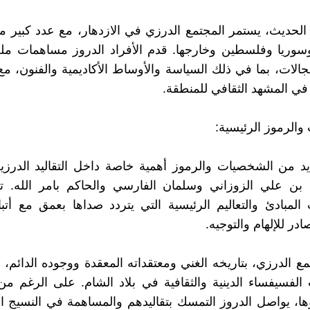
لحديث، يستمر المجتمع الدرزي في الازدهار، مع عدد كبير 
وسوريا وفلسطين وخارجها. قدم الأفراد الدروز مساهمات م
الات، بما في ذلك السياسة والأوساط الأكاديمية والفنون، م
في المشهد الثقافي للمنطقة.
الرموز الرئيسية:
د من الشخصيات والرموز أهمية خاصة داخل التقاليد الدرزي
بن علي الزوزاني وسلمان الفارسي والحاكم بامر الله. 
لمبادئ والتعاليم الرئيسية التي يتردد صداها بعمق مع أتبا
ر للإلهام والتوجيه.
ع الدرزي، بتاريخه الغني ومعتقداته المعقدة ووجوده الدائم، جا
لفسيفساء الدينية والثقافية في بلاد الشام. على الرغم من
ها، يواصل الدروز التمسك بتقاليدهم والمساهمة في النسيج ا