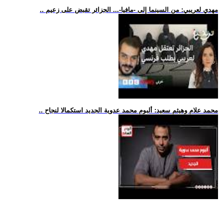
.. مهدي لعريبي: من السينما إلى -مافيا-... الجزائر تقبض على زعيم
.. محمد علام وهيثم سعيد: ألبوم محمد عدوية الجديد استكمالا لنجاح