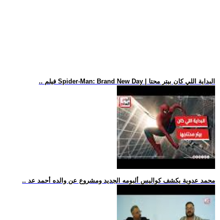
.. فيلم Spider-Man: Brand New Day | البداية اللي كان بيتر محتا
.. محمد عدوية يكشف كواليس ألبومه الجديد ومشروع عن والده أحمد عد