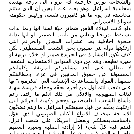
والشجاعة بوزير خارجيته ك، يرون الى درجة تهديده
بمحاسبة اسرائيل. وهو يعلم علم اليقين أن الذي ستتم
محاسبته في يوم ما هو كاميرون نفسه، ورئيس حكومته
سوناك الاسمراني.
ولو كانت لهؤلاء الناس ضمائر حيّة لقلنا انها ربما بدات
تستيقظ تدريجيا وتعاني من تأنيب الضمير. او انها بداية
صحوة اخلاقية بعد عشرات المجازر والحرائم التي
ارتكبتها دولة بني صهيون بحق الشعب الفلسطيني. لكن
كيف يكون للمشارك في الجريدة ضمير او اخلاق نزيهة او
سيرة نظيفة. وهم من ذوي السوابق الاستعمارية البشعة.
لا تنطلي على أحد مشاعركم المزيفة وكلماتكم
المعسولة عن حقوق المدنيين في غزة. ومطالبتكم
بتسهيل المواد والمساعدات الإنسانية التي "تتكرمون" بها
على شعب انتم اول من أجرم بحقّه وجعله فريسة سهلة
لذئاب الصهيونية. والانكى من ذلك انكم ما زلتم، رغم
مأساة الشعب الفلسطيني وحجم وكمية الجرائم التي
ارتكبت بحقّه من قبل صنيعتكم اسرائيل، ما زلتم تضخّون
الاسلحة بمختلف الانواع للكيان الصهيوني الذي تغوّل
واستاسد،بفضلكم وبفضل امريكا، على شعب أعزل.
قتلتم فيه كلّ شيء إلا إرادته الصلبة وصبره العظيم
واصراره الذي لا يتزعزع على التمسّك بأرضه ومقدساته