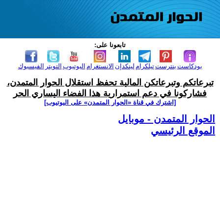
تابعونا على:
بودكاست
بنترست
تيلكرام
لينكدإن
الانستغرام
اليوتيوب
التويتر
الفيسبوك
تبرعاتكم وتبرعاتكن المالية تحفظ استقلال الحوار المتمدن،
فشاركونا في دعم استمرارية هذا الفضاء اليساري الحر
[اشترك في قناة ‫«الحوار المتمدن» على اليوتيوب]
الحوار المتمدن - موبايل
الموقع الرئيسي