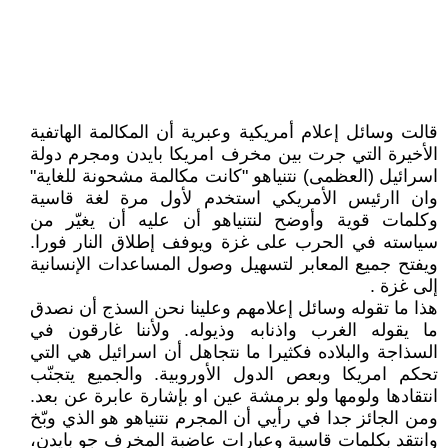
قالت وسائل إعلام أمريكية وعبرية أن المكالمة الهاتفية
الأخيرة التي جرت بين مخرف امريكا بايدن ومجرم دولة
اسرائيل (العظمى) نتنياهو "كانت مكالمة مشحونة للغاية"
وان اارئيس الأمريكي استخدم لأول مرة لغة قاسية
وكلمات قوية وأوضح لنتنياهو أن عليه أن يغيّر من
سياسته في الحرب على غزة ويوفف إطلاق النار فورا.
ويفتح جميع المعابر لتسهيل وصول المساعدات الإنسانية
إلى غزة .
هذا ما تقوله وسائل إعلامهم وعلينا نحن السذج أن نصدق
ما يقوله الغرب واذنابه وذيوله. ولأننا غارقون في
السذاجة والبلاده فكثيرا ما نتجاهل أن اسرائيل هي التي
تحكم امريكا وبعص الدول الأوروبية. والجميع يتجنّب
انتقادها ولومها ولو برمشة عين او بإشارة عابرة عن بعد.
ومن الجائز جدا في رأيي أن المجرم نتنياهو هو الذي وبّخ
وانتقد بكلمات قاسية وعبارات عاضبة المخرف جو بايدن،