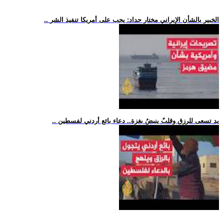
.. الخبير بالشأن الإيراني مختار حداد: يجب على أمريكا تنفيذ الشر
.. يد تسعى للرزق وقلبٌ ينبضُ بغزة.. دعاء بائع أردني لفسطين