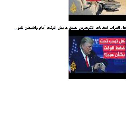
.. هل اقتراب انتخابات الكونغرس يضيق هامش الوقت أمام واشنطن للتو