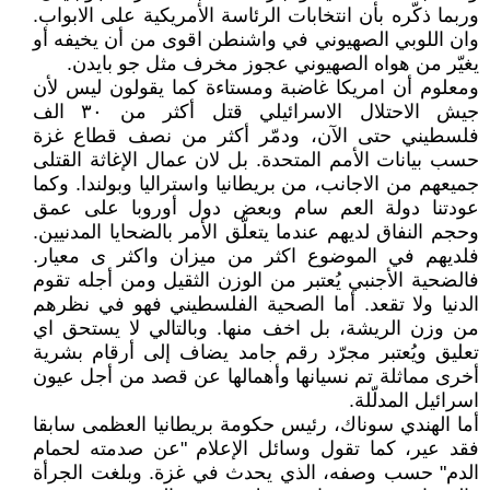
وربما ذكّره بأن انتخابات الرئاسة الأمريكية على الابواب.
وان اللوبي الصهيوني في واشنطن اقوى من أن يخيفه أو
يغيّر من هواه الصهيوني عجوز مخرف مثل جو بايدن.
ومعلوم أن امريكا غاضبة ومستاءة كما يقولون ليس لأن
جيش الاحتلال الاسرائيلي قتل أكثر من ٣٠ الف
فلسطيني حتى الآن، ودمّر أكثر من نصف قطاع غزة
حسب بيانات الأمم المتحدة. بل لان عمال الإغاثة القتلى
جميعهم من الاجانب، من بريطانيا واستراليا وبولندا. وكما
عودتنا دولة العم سام وبعض دول أوروبا على عمق
وحجم النفاق لديهم عندما يتعلّق الأمر بالضحايا المدنيين.
فلديهم في الموضوع اكثر من ميزان واكثر ى معيار.
فالضحية الأجنبي يُعتبر من الوزن الثقيل ومن أجله تقوم
الدنيا ولا تقعد. أما الصحية الفلسطيني فهو في نظرهم
من وزن الريشة، بل اخف منها. وبالتالي لا يستحق اي
تعليق ويُعتبر مجرّد رقم جامد يضاف إلى أرقام بشرية
أخرى مماثلة تم نسيانها وأهمالها عن قصد من أجل عيون
اسرائيل المدلّلة.
أما الهندي سوناك، رئيس حكومة بريطانيا العظمى سابقا
فقد عير، كما تقول وسائل الإعلام "عن صدمته لحمام
الدم" حسب وصفه، الذي يحدث في غزة. وبلغت الجرأة