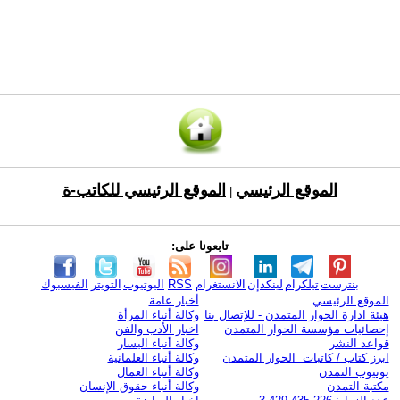
الموقع الرئيسي
الموقع الرئيسي للكاتب-ة
|
تابعونا على:
بنترست
تيلكرام
لينكدإن
الانستغرام
RSS
اليوتيوب
التويتر
الفيسبوك
الموقع الرئيسي
أخبار عامة
هيئة ادارة الحوار المتمدن - للإتصال بنا
وكالة أنباء المرأة
إحصائيات مؤسسة الحوار المتمدن
اخبار الأدب والفن
قواعد النشر
وكالة أنباء اليسار
ابرز كتاب / كاتبات الحوار المتمدن
وكالة أنباء العلمانية
يوتيوب التمدن
وكالة أنباء العمال
مكتبة التمدن
وكالة أنباء حقوق الإنسان