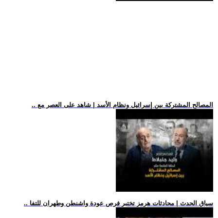
.. المصالح المشتركة بين إسرائيل ونظام الأسد | شاهد على العصر مع
.. سياق الحدث | محادثات هرمز تختبر فرص عودة واشنطن وطهران للتفا