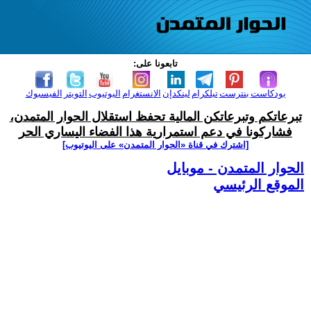
تابعونا على:
بودكاست
بنترست
تيلكرام
لينكدإن
الانستغرام
اليوتيوب
التويتر
الفيسبوك
تبرعاتكم وتبرعاتكن المالية تحفظ استقلال الحوار المتمدن،
فشاركونا في دعم استمرارية هذا الفضاء اليساري الحر
[اشترك في قناة ‫«الحوار المتمدن» على اليوتيوب]
الحوار المتمدن - موبايل
الموقع الرئيسي