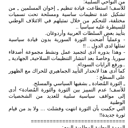
من النواحي السلبية:
للأسف! استطاعت قيادة تنظيم „ إخوان المسلمين „ من
تشكيل عدة تنظيمات ساسية ومسلحة تحت تسميات
مختلفة، للتحكم من خلال تمثيلهم في الائتلاف الوطني
للسيطرة عليه سياسياً ..
بتأييد بعض السلطات العربية وأردوغان.
- وعملياً أضحت الثورة السورية بدون قيادة سياسية
تمثلها لدى الدول .. !!
- وهذا بدوره أدى لتجميد عمل ونشط مجموعة أصدقاء
سوريا. وخاصةً بعد انتشار التنظيمات السلاحية„ الجهادية „
..ورفع الرايات السوداء.
كما أدى هذا لانحدار التأييد الجماهيري للحراك مع الظهور
على السطح :
„ الثورة المُضادة „ بشقيها السياسي والمسلح.
للأسف! عدم التمييز بين الثورة والثورة المُضادة> أدى
إلى مواقف سياسية سلبية للعديد من الشخصيات
الوطنية
التي حكمت بأن الثورة انتهت وفشلت … ولا بد من قيام
ثورة جديدة!!
==============================
المهمة الوطنية المطلوبة اليوم: