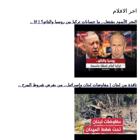
اخر الافلام
.. البحر الأسود يشتعل.. ما حسابات تركيا بين روسيا والناتو؟ | #ا
.. نافذة من لبنان | مفاوضات لبنان وإسرائيل.. من يفرض شروط المرح