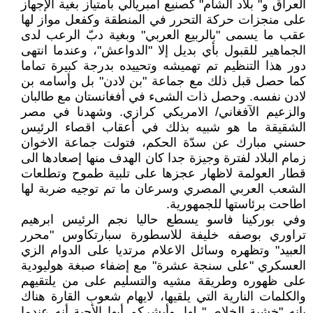
العراق و" بلاد الشام" كصنيع امبريالي بامتياز بغية الإجهاز
على منجزات حركة التحرر في المنطقة وكفعل مواز لها
عقب ما يسمى "بالربيع العربي" وبغية دبّ الرعب لدى
الجماهير للقبول بأي بديل إلا "الدواعش"، وعندما انتهى
دور هذا التنظيم تم تهميشه وتحييده بدرجة كبيرة تماما
كما حصل قبل ذلك مع جماعة "بن لادن" بل وأسامه بن
لادن نفسه. وحصل ذات الشىء في أفغانستان مع طالبان
والزعيم الآفغاني/ الامريكي كرازي. وشهدنا في مصر
الشقيقة ما هو شبيه بذلك في أعقاب اقصاء الرئيس
حسني مبارك عن سدّة الحكم، فتولت جماعة الاخوان
زمام البلاد لفترة وجيزة جدا كان الهدف منها إصعادها الى
قطار العولمة لاظهار عجزها على تلبية طموح وتطلعات
الشعب العربي المصري وسرعان ما تم توجيه ضربة لها
اطاحت برئاستها للجمهورية.
وفي بوركينا فاسو يسطع حاليا نجم الرئيس ابرهيم
تراوري بوصفه خليفة للاسطورة سبارتكاوس "محرر
العبيد" وتظهره وسائل الاعلام مرتديا على الدوام الزي
العسكري "على سنجة عشرة" مع إضفاء صبغة هوليودية
على ظهوره وطريقة مشيه والتسليم على من يلتقيهم
والكلمات النارية التي يلقيها، لايهام شعوب القارة هناك
بانه "خشبة الخلاص" لها. وأبشركم أيها الأحبة أنه عندما