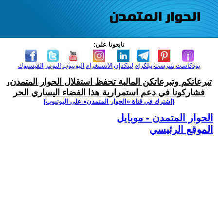
تابعونا على:
بودكاست
بنترست
تيلكرام
لينكدإن
الانستغرام
اليوتيوب
التويتر
الفيسبوك
تبرعاتكم وتبرعاتكن المالية تحفظ استقلال الحوار المتمدن،
فشاركونا في دعم استمرارية هذا الفضاء اليساري الحر
[اشترك في قناة ‫«الحوار المتمدن» على اليوتيوب]
الحوار المتمدن - موبايل
الموقع الرئيسي