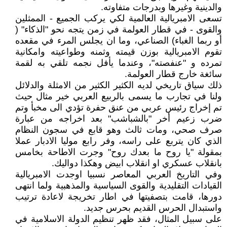
والدينية وغيرها وبدرجات متفاوته.
تسعى الامبريالية العالمية لكي يركب الجميع - الممثلين
والقوى - في قطار العولمة في زمن يتجه نحو "الذكاء" (
أو ربما الغباء) الصناعي، وما ان يجلس المرء في مقعده
تقوم الامبريالية بوزن قيمته وثمنه وطواعيته وامكانية
تمرده و "عنفصته"، وعندما يأفل نجمه تلقي به لقمة
سائغة خارج قطار العولمة.
ذلك سياق تاريخي لديه الكثير الكثير من الامثلة والدلائل
ولنا في تجارب ما يسمى بالربيع العربي خير مثال حيث
تم إخراج رئيس عربي من عنق حفرة تؤدي الى مخبأ وتم
ضرب زعيم أخر "بالشباشب" بعد اخراجه من عبارة
صرف صحي، ومات ثالث وهو قابع في سجون النظام
الذي كان يتربع على راسه، وفر رابع موليا الادبار عملا
بمقولة "يا روح ما بعدك روح" وجرت الاطاحة بخامس
بانقلاب عسكري او انقلاب ابيض وهكذا دواليك.
وفي التاريخ العربي المعاصر نسبيا اوجدت الامبريالية
القيادات التقليدية والقوى السياسية والمذهبية ولما انتهى
دورها، قامت بتصفيتها في اطار تخريجة لاعادة ترتيب
واستبدال الحرس القديم بحرس جديد.
على سبيل المثال، فقد ظهر تنظيم الدولة الاسلامية في