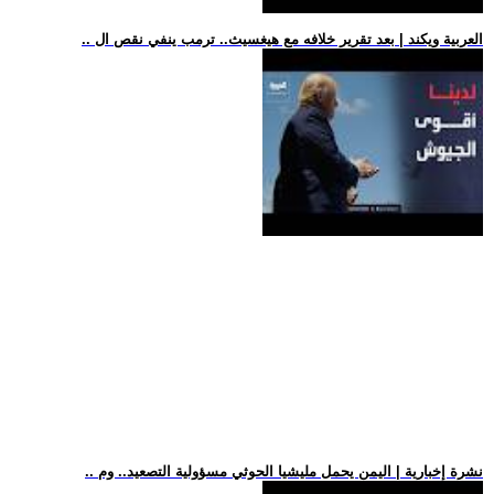
.. العربية ويكند | بعد تقرير خلافه مع هيغسيث.. ترمب ينفي نقص ال
.. نشرة إخبارية | اليمن يحمل مليشيا الحوثي مسؤولية التصعيد.. وم