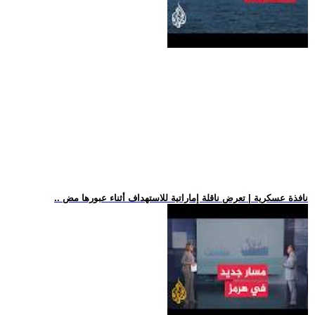
.. نافذة عسكرية | تعرض ناقلة إماراتية للاستهداف أثناء عبورها مض