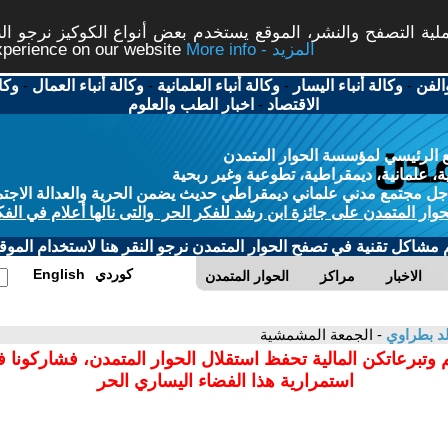
ة التصفح والنشر، الموقع يستخدم بعض أنواع الكوكيز نرجو النق
More info - المزيد
experience on our website
الفن
-
وكالة أنباء اليسار
-
وكالة أنباء العلمانية
-
وكالة أنباء العمال
-
وكا
الاقتصاد
-
اخبار الطب والعلوم
 الرئيسي لمؤسسة الحوار المتمدن
، علمانية، ديمقراطية، تطوعية وغير ربحية
ل مجتمع مدني علماني ديمقراطي حديث يضمن الحرية والعدالة الاجتم
حوار المتمدن على جائزة ابن رشد للفكر الحر والتى نالها أعلام في الفك
م مشاكل تقنية في تصفح الحوار المتمدن نرجو النقر هنا لاستخدام الموقع
كوردي
English
الاخبار
مراكز
الحوار المتمدن
د بطراوي
- الجمعة المشمشية
 وتبرعاتكن المالية تحفظ استقلال الحوار المتمدن، فشاركونا 
استمرارية هذا الفضاء اليساري الحر