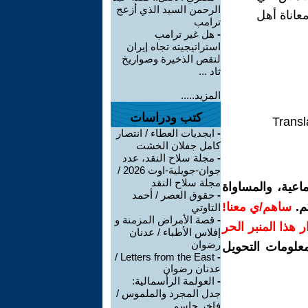
الرحمن السيد الذي أزعج
عاناة أهل
ترامب
-
هل غير ترامب
استراتيجيته تجاه إيران
لنقص الذخيرة وصواريخ
ثاد ...
المزيد.....
كتب ودراسات
Transl
-
ابجديات العطاء / انتصار
كامل جفلان الخشت
-
مجلة سلاح النقد، عدد
جوان-جويلية-اوت 2026 /
مجلة سلاح النقد
اعية، والمساواة
-
حقوق العصر / أحمد
م.
ساهم/ي معنا!
التاوتي
-
قصة الأمراض المزمنة و
رار هذا المنبر الحر
إفلاس الأطباء / عدنان
رضوان
معلومات التحويل
Letters from the East /
-
عدنان رضوان
-
العولمة الرأسمالية:
جدل المجرد والملموس /
فاخر جاسم