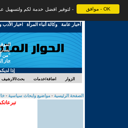
موافق - OK
لتوفير افضل خدمة لكم ولتسهيل عملي
أخبار عامة
-
وكالة أنباء المرأة
-
اخبار الأدب و
الموقع
يسارية
"من أج
حاز ال
إذا لديك
الزوار
اضافة/خدمات
بحث/الارشيف
الصفحة الرئيسية
-
مواضيع وابحاث سياسية
-
خال
تبرعاتكم