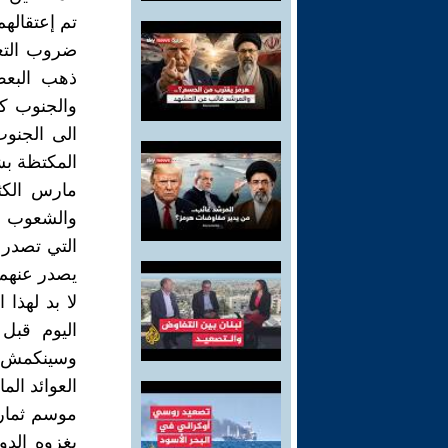
تم إعتقاله
ضروب التعذ
ذهب البعض
والجنوب كم
الى الجنوب
المكتظة بش
مارس الكث
والشعوب ال
التي تصدر 
يصدر عنهم 
لا بد لهذا
اليوم قبل
وسينكمش ا
العوائد الم
موسم ثمار
يغزوه الد