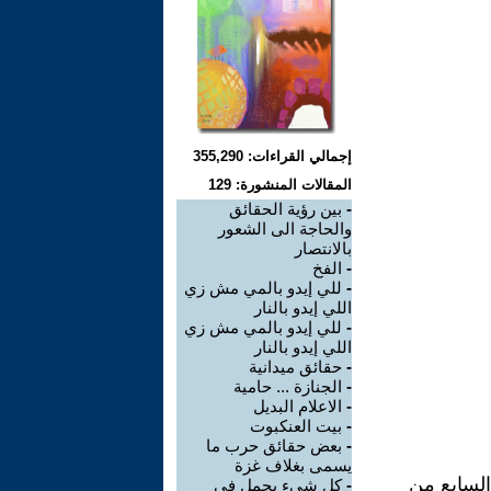
إجمالي القراءات: 355,290
المقالات المنشورة: 129
-
بين رؤية الحقائق
والحاجة الى الشعور
بالانتصار
-
الفخ
-
للي إيدو بالمي مش زي
اللي إيدو بالنار
-
للي إيدو بالمي مش زي
اللي إيدو بالنار
-
حقائق ميدانية
-
الجنازة ... حامية
-
الاعلام البديل
-
بيت العنكبوت
-
بعض حقائق حرب ما
يسمى بغلاف غزة
السابع من
-
كل شىء يحمل في