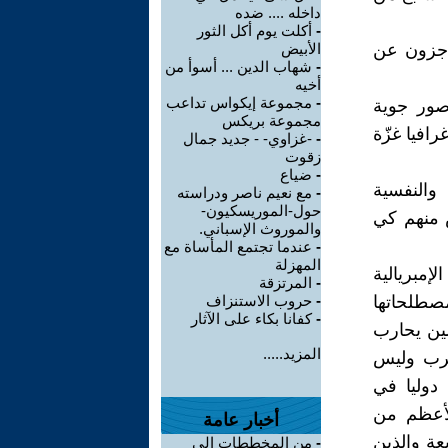
داخله .... ضده
-
أكلت يوم أكل الثور
عاجزون عن
الأبيض
-
شهاب الدين ... أسوأ من
أخيه
-
مجموعة إيكواس تداعب
صور جوية
مجموعة بريكس
فيا غزّة
-
-غزاوي- - جديد جمال
زقوت
-
ضياع
 والنفسية
-
مع نعيم ناصر ودراسته
حول-الموريسكيون-
 منهم كي
والموروث الإسباني.
-
عندما تجتمع المأساة مع
المهزلة
إمبريالية
-
المرتزقة
 مصطلحاتها
-
حروب الاستنزاف
-
كفانا بكاء على الآثار
ين يحارب
المزيد.....
 حرب وليس
وليا في
لأعظم من
أخبار عامة
عة والذين
-
من المخططات إلى