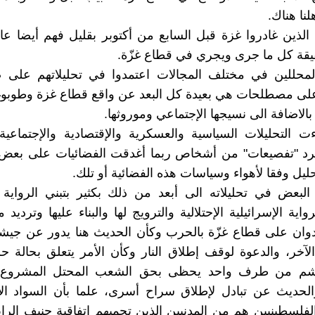
هلنا هناك.
الذين غادروا غزة قبل السابع من أكتوبر بقليل فهم أيضا 
قيقة كل ما جرى ويجري في قطاع غزّة.
لمحللين في مختلف المجالات اعتمدوا في تحليلاتهم على 
ى مصطلحات هي بعيدة كل البعد عن واقع قطاع غزة وطوبوغرا
بالاضافة الى نسيجها الإجتماعي وموروثها.
ت التحليلات السياسية والعسكرية والإقتصادية والإجتماعية
رد "تفصيعات" من أشخاص ربما أغدقت الفضائيات على بعض
حليل وفقا لأهواء وسياسات هذه الفضائية أو تلك.
بعض في تحليلاته الى أبعد من ذلك بكثير بتبني الرواية ال
واية الإسرائيلية الإحتلالية والترويج لها والبناء عليها وترديد
وان على قطاع غزّة بالحرب وكأن الحديث هنا يدور عن جيش
لآخر، والدعوة لوقف إطلاق النار وكأن الأمر يتعلق بحالة
اشم من طرف واحد يحظى بحق الشعب المحتل المشروع د
الحديث عن تبادل لإطلاق سراح أسرى، علما بأن السواد ا
الفلسطينيين هم من المدنيين الذين تحميهم إتفاقية جنيف الراب