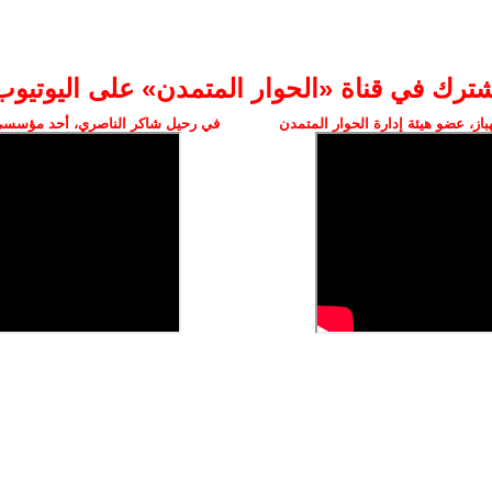
شترك في قناة «الحوار المتمدن» على اليوتيوب
ز، عضو هيئة إدارة الحوار المتمدن
في رحيل شاكر الناصري، أحد مؤسسي 