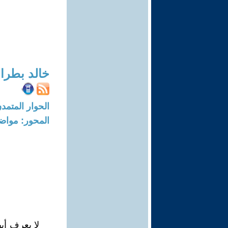
خالد بطرا
الحوار المتمدن-العدد: 7889 - 24
المحور: مواض
لا يعرف أيه