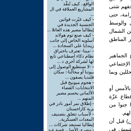
الواقع.. كيف تُنفَّذ
بحقهم شتى
المشاريع العملاقة في ال
رامة، حتى
...
-
كيف غيّرت قوانين
ل والوسط
الجنسية الجديدة في
إيطاليا مصير هذه العائلا ...
من الشمال
-
كيف صنع توم هولاند
ر المناطق
أسلوبه الخاص إلى جانب
زيندايا على السجادة ...
-
-ميتا- تعترف باختراق
الجماهير
نظام ذكاء اصطناعي تابع
لها لشركة أخرى د ...
الإجتماعي
-
-لا نستطيع الوصول إلى
للين وبما
بيوتنا أو محالّنا-: سكان
قلنديا يصفون ...
-
هجوم ميونيخ قبل
الانتخابات: القضاء
بالأمس أو
الألماني يحسم مصير
طاع غزّة
المتهم ...
-
إطلاق نمر آمور نادر في
 جنوا من
برية كازاخستان
لهم.
-
لأسباب تتعلق بتصنيف
المعدات العسكرية..
) قبل أن
إيطاليا تستبعد شركات ...
لمشمش في
-
مصري الأصل.. قصة عبد