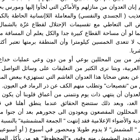
م إبان العدوان من منازلهم والأماكن التي لجأوا إليها ومورس 
يب ( الجسدي والنفسي) والمعاملة اللاإنسانية الحاطة بالك
 الى التعاطي مع تقسيمات الإحتلال لقطاع غزّة بالشما
ا لو أن مساحة القطاع كبيرة جدا والكل يعلم أن المسافة 
 لا تتعدى الخمسين كيلومترا وأن المنطقة برمتها تعتبر أكث
ريا.
ير من بين المحللين بوعي أو من دون وعي عمليات خداع 
عربية، وبتنا نرى الكثير من التعليقات على وسائل التواصل 
عن بعض ضحايا هذا العدوان الغاشم التي تستهزيء ببعض المح
من "تفصيعات" وتطلب منهم الكف عن ذر الرماد في العيون.
 العدوان أن ينتهي ذات يوم ونتمنى من أعماق قلوبنا أن يكون 
 الغد، وبعد ذلك ستتضح الحقائق عندما ينطق أهلنا في ق
لمحللون المفصعون ويعودون الى جحورهم بعد أن جنوا ما
ادية والأضواء الإعلامية فقد إنتهت " الجمعة المشمشية" بالنسبة 
 " المشمش" لا يدوم طويلا ومحصور في أسبوع ( أو أسبوعين
ود، ودود المشمش منه وفيه، و"المحظوظ" هو من يأكل ا