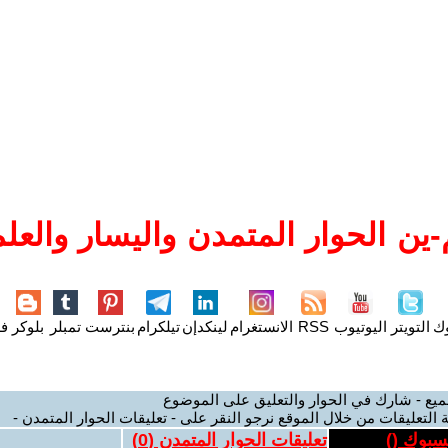
ين الحوار المتمدن واليسار والعلم
وك
التويتر
اليوتيوب
RSS
الانستغرام
لينكدإن
تيلكرام
بنترست
تمبلر
بلوكر
فل
ميع - شارك في الحوار والتعليق على الموضوع
 التعليقات من خلال الموقع نرجو النقر على - تعليقات الحوار المتمدن -
يسبوك (
)
تعليقات الحوار المتمدن (
0
)