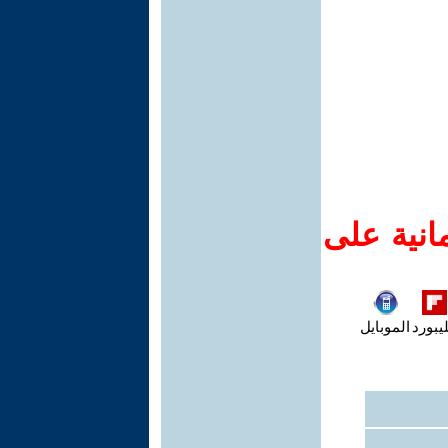
انية على
يبورد
الموبايل