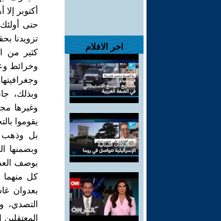
أكتوبر إلا أ
حتى أولئك 
تزويدنا بح
اخر الافلام
كثير من ا
وخرائط وعل
وجغرافيتها 
وبذلك، جاء
وغيرها مج
يقوموا بالت
بل وذهب ال
وبضمنها الر
بوصف العد
كل منهما ا
بعدوان غ
التصدي، و
المعتقلين 