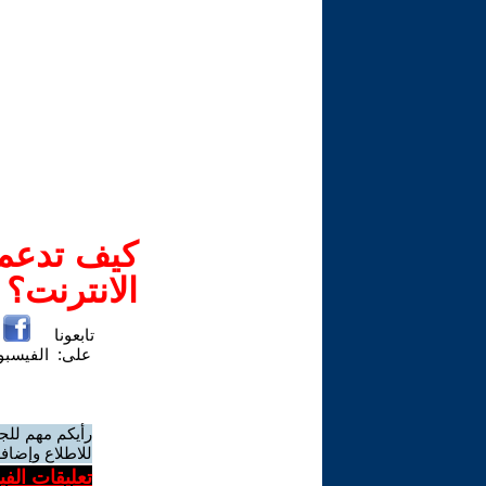
كيف تدعم-
الانترنت؟
تابعونا
على:
الفيسب
رأيكم مهم للج
للاطلاع وإضافة
تعليقات الف