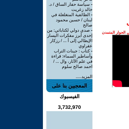
-
سياسة حفار الساق / د.
خالد زغريت
-
الطائفية المتغلغلة في
لبنان / حسين محمود
صالح
-
صدى دولي لكتاباتي: من
الحوار المتمدن
إحدى أبرز مفكرات اليسار
الإيطالي إلى أ ... / رزكار
عقراوي
-
كتاب : جينات التراب
وأساطير السماء: قراءة
في علم الآثار، وال ... /
احمد صالح سلوم
المزيد.....
المعجبين بنا على
الفيسبوك
3,732,970