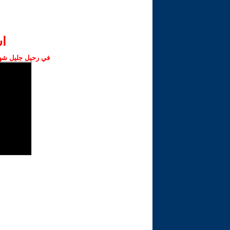
ا‫
في رحيل جليل شهبا