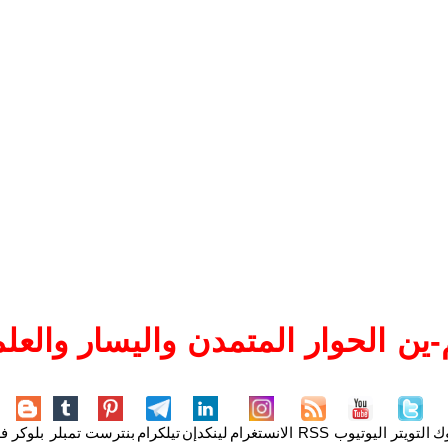
ين الحوار المتمدن واليسار والعلم
وك
التويتر
اليوتيوب
RSS
الانستغرام
لينكدإن
تيلكرام
بنترست
تمبلر
بلوكر
فل