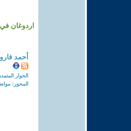
اردوغان في 
أحمد فارو
الحوار المتمدن-العدد: 7882 - 4
المحور: مواض