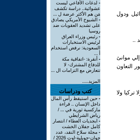
-
لدغات الأفاعي ليست
عشوائية.. دراسة تكشف
ائيل ودول
مَن هم الأكثر عرضة ل ...
-
الشيوخ الأمريكي يصادق
على تشديد العقوبات ضد
روسيا
-
رئيس وزراء العراق
..
لرئيس الاستخبارات
السعودية: نرفض استخدام
أ ...
 إلي موانئ
-
أنقرة: -اتفاقية مكة
للدفاع المشترك- لا
ر التعاون
تتعارض مع التزامات ال ...
المزيد.....
كتب ودراسات
 تركيا ولا
-
حين استيقظ رأس المال
داخل الإنسان .. قراءة
ماركسية ثورية في ... /
رياض الشرايطي
-
ابجديات العطاء / انتصار
كامل جفلان الخشت
-
مجلة سلاح النقد، عدد
جوان-جويلية-اوت 2026 /