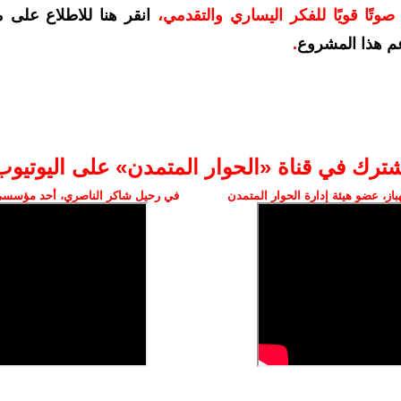
وتًا قويًا للفكر اليساري والتقدمي
،
انقر هنا للاطلاع على 
م هذا المشروع
.
شترك في قناة «الحوار المتمدن» على اليوتيوب
ز، عضو هيئة إدارة الحوار المتمدن
في رحيل شاكر الناصري، أحد مؤسسي 