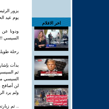
يوم عيد الح
اخر الافلام
ودونا عن أ
السيسي !!
رحلة طويلة
بدأت بإشارة
ثم السيسي 
السيسي مج
لن أصافح ه
ولم يرد الر