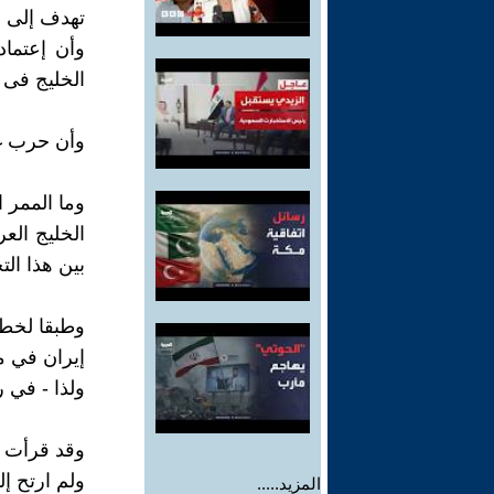
تهدف إلى ق
وأن إعتماد
الخليج فى ا
وأن حرب غز
وما الممر ا
الخليج الع
بين هذا الت
وطبقا لخطط 
إيران في م
ولذا - في ر
وقد قرأت هذ
ولم ارتح إل
المزيد.....