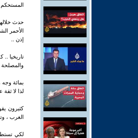
المستحكم .
الأحمر الش
إذن ..
تاريخيا .. 
والمصلحة ف
بمائة وجه ه
لذا لا ثقة 
كثيرون يقو
الغرب ، وتق
لكي تستطيع