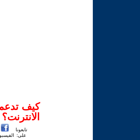
كيف تدعم-
الانترنت؟
تابعونا
على:
الفيسب