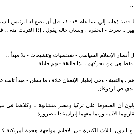
.
حدث خلالها قصة ذهابه إلي ليبيا عام ٢٠١٩ ، قبل أن يضع له 
هير .. سرت - الجفرة ، ولسان حاله يقول : إذا اقتربت منه .. 
كل أنصار الإسلام السياسي - شخصيات وتنظيمات - بلا مبدأ ..
قط هي من تحركهم ، لذا فالثقة فيهم قليلة ..
م ، والتقية - وهي إظهار الإنسان خلاف ما يبطن - مبدأ ثابت عن
عندي في اردوغان ..
لون أن الضغوط علي تركيا ومصر متشابهة .. وكلاهما في مر
اربهما الآن - وربما معهما إيران غدا - ضرورة ..
 الدول الثلاث الكبيرة في الاقليم مواجهة هجمة أمريكية كبي