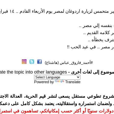
 متحمس لزيارة اردوغان لمصر يوم الأربعاء القادم .. ١٤ فبراير ..
 بنفسه إلي مصر ..
 كلامه القديم ..
ترف بخطأه ..
ر مصر .. في عيد الحب !!
#أحمد_فاروق_عباس (هاشتاغ)
موضوع إلى لغات أخرى -
ate the topic into other languages
Powered by
Translate
شروع تطوعي مستقل يسعى لنشر قيم الحرية، العدالة الاجتم
. ولضمان استمراره واستقلاليته، يعتمد بشكل كامل على دعمك
دعمكم بمبلغ 10 دولارات سنويًا أو أكثر حسب إمكانياتكم، تساهمون في استم