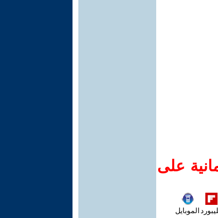
انية على
يبورد
الموبايل