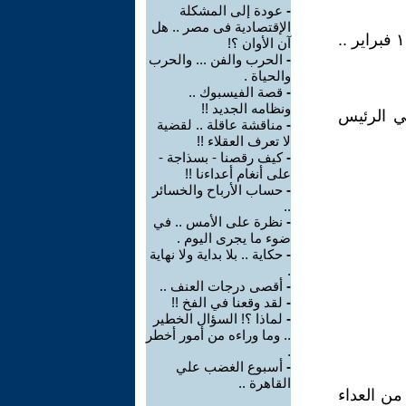
-
عودة إلى المشكلة
الإقتصادية فى مصر .. هل
يزور الرئيس التركي رجب اردوغان مصر ، ويقابل الرئيس السيسي يوم ١٤ فبراير ..
آن الأوان ؟!
-
الحرب والفن ... والحرب
والحياة .
-
قصة الفيسبوك ..
ونظامه الجديد !!
لي الرئيس
-
مناقشة عاقلة .. لقضية
لا تعرف العقلاء !!
-
كيف رقصنا - بسذاجة -
على أنغام أعداءنا !!
-
حساب الأرباح والخسائر
..
-
نظرة على الأمس .. في
ضوء ما يجرى اليوم .
-
حكاية .. بلا بداية ولا نهاية
.
-
أقصى درجات العنف ..
-
لقد وقعنا في الفخ !!
-
لماذا ؟! السؤال الخطير
.. وما وراءه من أمور أخطر
.
-
أسبوع الغضب علي
القاهرة ..
لسيسي له ولتركيا - بعد ١٠ سنوات من العداء