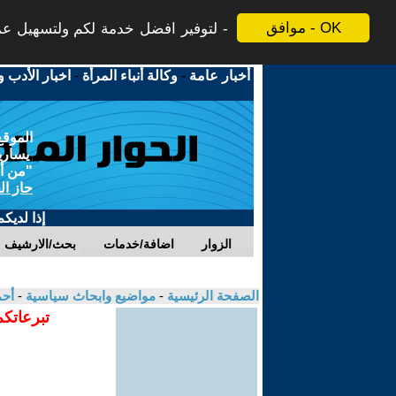
موافق - OK
لتوفير افضل خدمة لكم ولتسهيل عملي
أخبار عامة
-
وكالة أنباء المرأة
-
اخبار الأدب و
الموقع
يسارية
"من أج
حاز ال
إذا لديك
الزوار
اضافة/خدمات
بحث/الارشيف
الصفحة الرئيسية
-
مواضيع وابحاث سياسية
-
أحم
تبرعاتكم