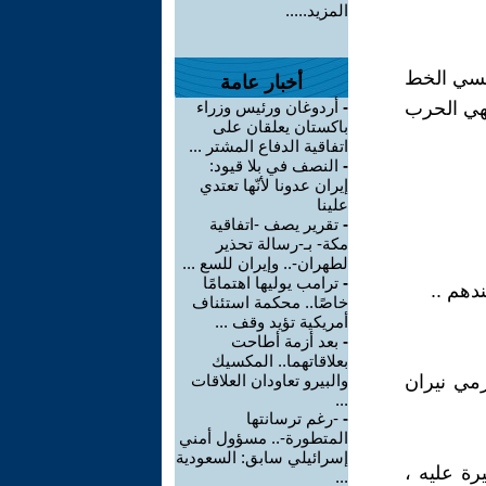
المزيد.....
الرئيس السيسي الخط
أخبار عامة
فهي الحرب
-
أردوغان ورئيس وزراء
باكستان يعلقان على
اتفاقية الدفاع المشتر ...
-
النصف في بلا قيود:
إيران عدونا لأنّها تعتدي
علينا
-
تقرير يصف -اتفاقية
مكة- بـ-رسالة تحذير
لطهران-.. وإيران للسع ...
-
ترامب يوليها اهتمامًا
دهم ..
خاصًا.. محكمة استئناف
أمريكية تؤيد وقف ...
-
بعد أزمة أطاحت
بعلاقاتهما.. المكسيك
مي نيران
والبيرو تعاودان العلاقات
...
-
-رغم ترسانتها
المتطورة-.. مسؤول أمني
إسرائيلي سابق: السعودية
رة عليه ،
...