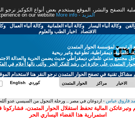
ة التصفح والنشر، الموقع يستخدم بعض أنواع الكوكيز نرجو النق
More info - المزيد
experience on our website
الفن
-
وكالة أنباء اليسار
-
وكالة أنباء العلمانية
-
وكالة أنباء العمال
-
وكا
الاقتصاد
-
اخبار الطب والعلوم
 الرئيسي لمؤسسة الحوار المتمدن
، علمانية، ديمقراطية، تطوعية وغير ربحية
ل مجتمع مدني علماني ديمقراطي حديث يضمن الحرية والعدالة الاجتم
حوار المتمدن على جائزة ابن رشد للفكر الحر والتى نالها أعلام في الفك
م مشاكل تقنية في تصفح الحوار المتمدن نرجو النقر هنا لاستخدام الموقع
كوردي
English
الاخبار
مراكز
الحوار المتمدن
د فاروق عباس
- اردوغان في مصر .. ورحلة التحول من السيسي عدو آلل
 وتبرعاتكن المالية تحفظ استقلال الحوار المتمدن، فشاركونا 
استمرارية هذا الفضاء اليساري الحر