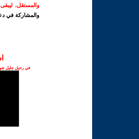
والمستقل، ليبقى ص
والمشاركة في دع
ا‫
في رحيل جليل شهبا