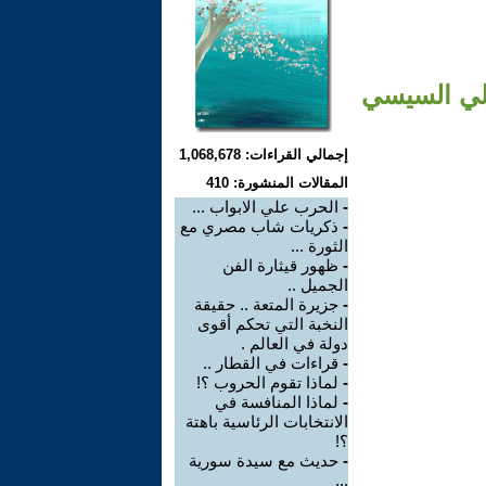
إلي السيسي
إجمالي القراءات: 1,068,678
المقالات المنشورة: 410
-
الحرب علي الابواب ...
-
ذكريات شاب مصري مع
الثورة ...
-
ظهور قيثارة الفن
الجميل ..
-
جزيرة المتعة .. حقيقة
النخبة التي تحكم أقوى
دولة في العالم .
-
قراءات في القطار ..
-
لماذا تقوم الحروب ؟!
-
لماذا المنافسة في
الانتخابات الرئاسية باهتة
؟!
-
حديث مع سيدة سورية
...