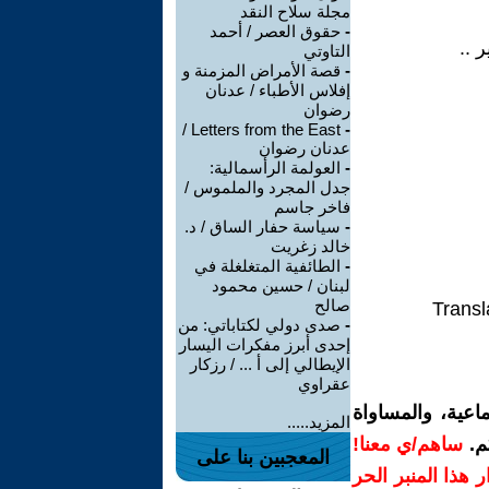
مجلة سلاح النقد
-
حقوق العصر / أحمد
التاوتي
-
قصة الأمراض المزمنة و
إفلاس الأطباء / عدنان
رضوان
Letters from the East /
-
عدنان رضوان
-
العولمة الرأسمالية:
جدل المجرد والملموس /
فاخر جاسم
-
سياسة حفار الساق / د.
خالد زغريت
-
الطائفية المتغلغلة في
لبنان / حسين محمود
صالح
Transl
-
صدى دولي لكتاباتي: من
إحدى أبرز مفكرات اليسار
الإيطالي إلى أ ... / رزكار
عقراوي
اعية، والمساواة
المزيد.....
م.
ساهم/ي معنا!
المعجبين بنا على
رار هذا المنبر الحر