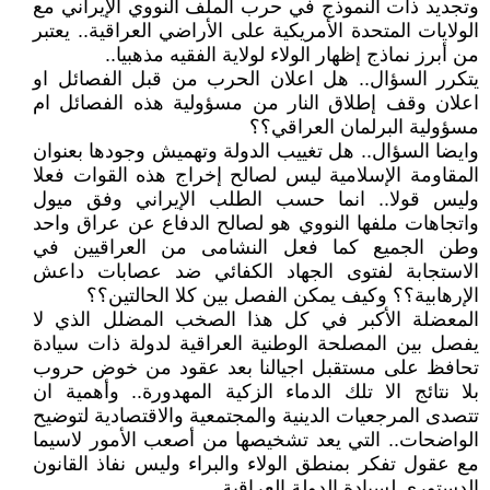
وتجديد ذات النموذج في حرب الملف النووي الإيراني مع
الولايات المتحدة الأمريكية على الأراضي العراقية.. يعتبر
من أبرز نماذج إظهار الولاء لولاية الفقيه مذهبيا..
يتكرر السؤال.. هل اعلان الحرب من قبل الفصائل او
اعلان وقف إطلاق النار من مسؤولية هذه الفصائل ام
مسؤولية البرلمان العراقي؟؟
وايضا السؤال.. هل تغييب الدولة وتهميش وجودها بعنوان
المقاومة الإسلامية ليس لصالح إخراج هذه القوات فعلا
وليس قولا.. انما حسب الطلب الإيراني وفق ميول
واتجاهات ملفها النووي هو لصالح الدفاع عن عراق واحد
وطن الجميع كما فعل النشامى من العراقيين في
الاستجابة لفتوى الجهاد الكفائي ضد عصابات داعش
الإرهابية؟؟ وكيف يمكن الفصل بين كلا الحالتين؟؟
المعضلة الأكبر في كل هذا الصخب المضلل الذي لا
يفصل بين المصلحة الوطنية العراقية لدولة ذات سيادة
تحافظ على مستقبل اجيالنا بعد عقود من خوض حروب
بلا نتائج الا تلك الدماء الزكية المهدورة.. وأهمية ان
تتصدى المرجعيات الدينية والمجتمعية والاقتصادية لتوضيح
الواضحات.. التي يعد تشخيصها من أصعب الأمور لاسيما
مع عقول تفكر بمنطق الولاء والبراء وليس نفاذ القانون
الدستوري لسيادة الدولة العراقية.