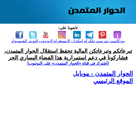
تابعونا على:
بودكاست
بنترست
تيلكرام
لينكدإن
الانستغرام
اليوتيوب
التويتر
الفيسبوك
تبرعاتكم وتبرعاتكن المالية تحفظ استقلال الحوار المتمدن،
فشاركونا في دعم استمرارية هذا الفضاء اليساري الحر
[اشترك في قناة ‫«الحوار المتمدن» على اليوتيوب]
الحوار المتمدن - موبايل
الموقع الرئيسي