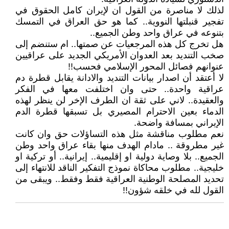
لذلك لا مناصرة من القول ان لإيران كامل الحقوق في
تفجير قنبلتها النووية.. كما هو حق العراق في التمسك
بتنوعه في عراق واحد وطن الجميع..
هل تخرج كل هذه المرجعيات عن صمتها.. ام ستنضم إلى
صخب التنديد بعد العدوان الأمريكي الجديد على عراقيين
عنوانهم فصائل المحور الإسلامي فحسب!!
لا أعتقد أن اصدار بيانات التنديد والادانة يقابل قطرة دم
عراقية واحدة.. حتى وان اختلفت معها في الفكر
والعقيدة.. لاني على ثقة ان الطرف الإخر لن ينظر لهذه
الدماء بعين الاحترام المصيري بل تسبقها قطرة الدم
الإيراني بمسافة واضحة.
نعم مطلوب مناقشة مثل هذه التساؤلات حق وان كانت
غير مطروقة .. مادام الهدف منها بقاء عراق واحد وطن
الجميع.. بلا وصاية دولية او إقليمية.. إيرانية.. أو تركية او
خليجية.. مطلوب محاكاة نموذج التفكير الناقد للانتهاء إلى
تحديد المصلحة الوطنية العراقية فقط وفقط.. ويبقى من
القول لله في خلقه شؤون!!