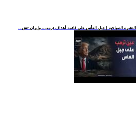
.. النشرة الصباحية | جبل الفأس على قائمة أهداف ترمب.. وإيران تش