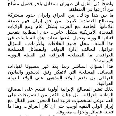
واضحا في القول ان طهران ستقاتل باخر فصيل مسلح
من أذرعها في المنطقة.
ما بين هذا وذاك.. بين العراق وايران حدود مشتركة
ومصالح اقتصادية كبيرة.. من حق إيران فهم طبيعة
علاقاتها الخاصة مع الغرب بشكل عام ومع الولايات
المتحدة الأمريكية بشكل خاص.. حتى المطالبة بتفجير
قنبلتها النووية وتحمل شعبها تبعات هذه السياسات في
هذا الملف محل جميع الخلافات والأزمات.. السؤال
عراقيا.. لتحالف إدارة الدولة.. وللفصائل المسلحة
العراقية.. ما المصلحة العراقية في القنبلة النووية
الإيرانية؟؟
هذا السؤال المباشر ربما يعد غير مسبوقا لقيادات
الفصائل المسلحة التي لاتفكر وفق الدستور والقانون
العراقي بل تقدم الولاء المذهبي على الولاء للدولة
العراقية.
لذلك تعتبر المصالح الإيرانية أولوية تتقدم على المصالح
الوطنية العراقية.. بل هناك الكثير من التصريحات على
العم غوغل لشخصيات قربية لهذا المحور تعتبر القتال مع
إيران الولي الفقيه أوجب حتى ان كان العراق... وهذا ما
فعلته فصائل واحزاب معروفة.