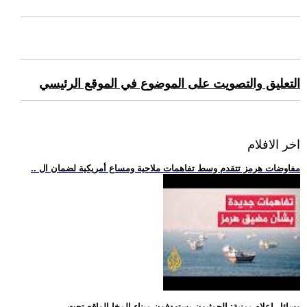
التعليق والتصويت على الموضوع في الموقع الرئيسي
اخر الافلام
.. مفاوضات هرمز تتقدم وسط تفاهمات ملاحية ومساع أمريكية لضمان ال
.. وسائل إعلام يمنية: الحوثيون يستهدفون ميناء المخا الواقع تحت