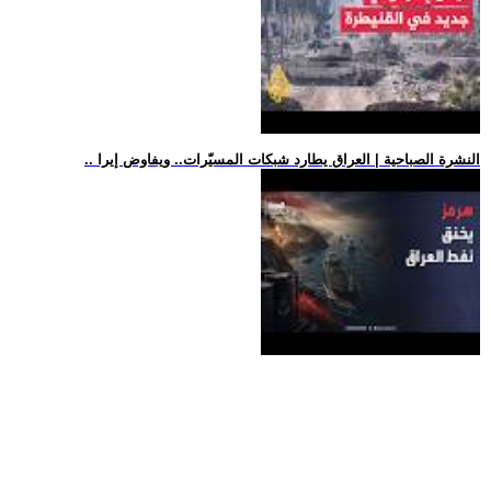
.. النشرة الصباحية | العراق يطارد شبكات المسيّرات.. ويفاوض إيرا