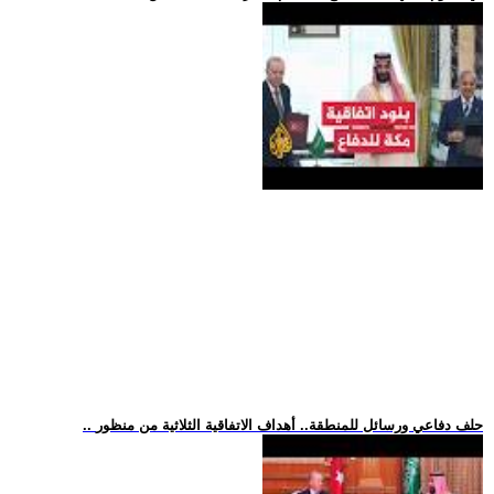
.. حلف دفاعي ورسائل للمنطقة.. أهداف الاتفاقية الثلاثية من منظور