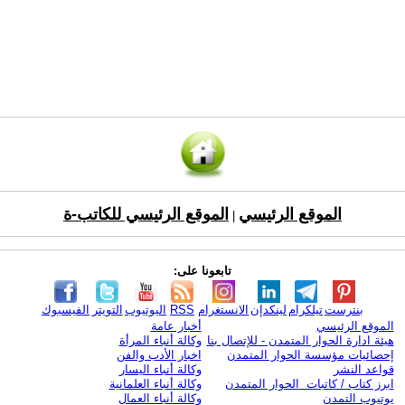
الموقع الرئيسي
الموقع الرئيسي للكاتب-ة
|
تابعونا على:
بنترست
تيلكرام
لينكدإن
الانستغرام
RSS
اليوتيوب
التويتر
الفيسبوك
الموقع الرئيسي
أخبار عامة
هيئة ادارة الحوار المتمدن - للإتصال بنا
وكالة أنباء المرأة
إحصائيات مؤسسة الحوار المتمدن
اخبار الأدب والفن
قواعد النشر
وكالة أنباء اليسار
ابرز كتاب / كاتبات الحوار المتمدن
وكالة أنباء العلمانية
يوتيوب التمدن
وكالة أنباء العمال