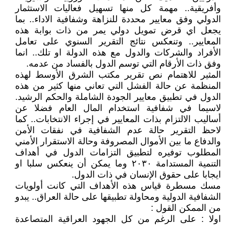
وأفريقية.. مهمة كل منها تسهيل فعاليات الاستثمار
الدولي وفق معايير محددة للنزاهة وشفافية الاداء.. بما
يجعل اي قرض تمويل دولي يمر من ذات بوابة هذه
المعايير.. وتنعكس نتائج التقرير السنوي على تعامل
الأفراد والشركات والدول مع هذه الدولة او تلك.. انما
وفق ذات الأرقام التي توسم الدول بالفساد من عدمه.
المثير للاهتمام نص تقرير مكتب الشرق الأوسط لهذه
المنظمة عن حالة الفشل التي تعاني منها كثير من هذه
الدول في تطبيق معايير الجودة الشاملة والحكم الرشيد.
لاسيما في شفافية استخدام المال العام فضلا عن
أساليب الالتزام بذات المعايير في إجراء الانتخابات.. كما
لاحظ التقرير حالة عدم الشفافية في نفقات الأمن
والدفاع ما بين الأموال المصروفة وحالة الاستقرار الأمني
المطلوب توفيره لتطبيق التزامات الدول في أهداف
التنمية المستدامة ٢٠٣٠ وما يمكن أن ينعكس سلبا او
ايجابا على حقوق الإنسان في ذات الدول.
مسك مسطرة قياس هذه الأهداف التي كانت أولويات
الشفافية الدولية ومحاولة تطبيقها على حالة العراق.. يبدو
من الممكن القول :
اولا : على الرغم من كل الجهود العراقية المتصاعدة