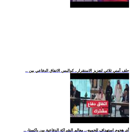
.. حلف أمني ثلاثي لتعزيز الاستقرار.. كواليس الاتفاق الدفاعي بين
.. -أي هجوم استهداف للجميع-.. معالم الشراكة الدفاعية بين باكستا