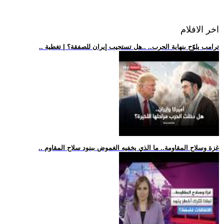
اخر الافلام
.. ترامب يلوّح بنهاية الحرب.. ..هل تستجيب إيران للصفقة؟ | تغطية
.. غزة وسلاح المقاومة.. ما الذي يخفيه الغموض ببنود سلاح المقاوم