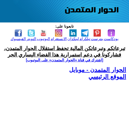
تابعونا على:
بودكاست
بنترست
تيلكرام
لينكدإن
الانستغرام
اليوتيوب
التويتر
الفيسبوك
تبرعاتكم وتبرعاتكن المالية تحفظ استقلال الحوار المتمدن،
فشاركونا في دعم استمرارية هذا الفضاء اليساري الحر
[اشترك في قناة ‫«الحوار المتمدن» على اليوتيوب]
الحوار المتمدن - موبايل
الموقع الرئيسي