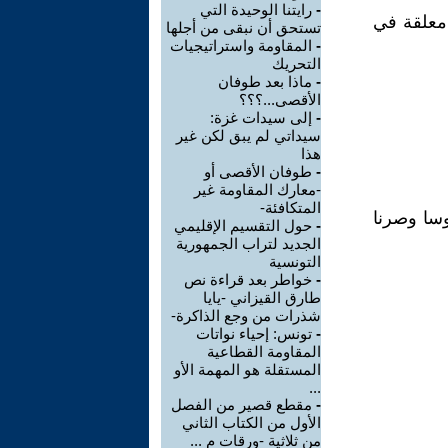
-
رايتنا الوحيدة التي
معلقة في
تستحق أن نبقى من أجلها
-
المقاومة واستراتيجيات
التحريك
-
ماذا بعد طوفان
الأقصى...؟؟؟
-
إلى سيدات غزة:
سيداتي لم يبق لكن غير
هذا
-
طوفان الأقصى أو
-معارك المقاومة غير
المتكافئة-
بوسا وصرنا
-
حول التقسيم الإقليمي
الجديد لتراب الجمهورية
التونسية
-
خواطر بعد قراءة نص
طارق القيزاني -يايا
شذرات من وجع الذاكرة-
-
تونس: إحياء نواتات
المقاومة القطاعية
المستقلة هو المهمة الأو
...
-
مقطع قصير من الفصل
الأول من الكتاب الثاني
من ثلاثية -ورقات م ...