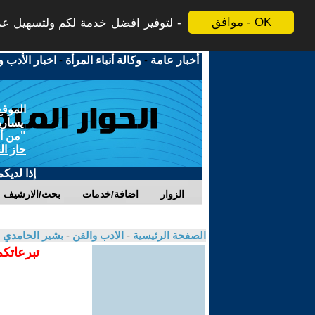
موافق - OK
لتوفير افضل خدمة لكم ولتسهيل عملي
أخبار عامة
-
وكالة أنباء المرأة
-
اخبار الأدب و
الموقع
يسارية
"من أج
حاز ال
إذا لديك
الزوار
اضافة/خدمات
بحث/الارشيف
الصفحة الرئيسية
-
الادب والفن
-
بشير الحامدي
تبرعاتكم