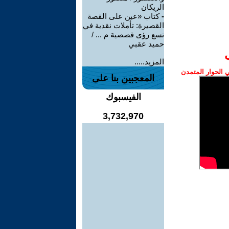
الريكان
-
كتاب «عين على القصة
القصيرة: تأملات نقدية في
تسع رؤى قصصية م ... /
حميد عقبي
المزيد.....
الحوار المتمدن
المعجبين بنا على
الفيسبوك
3,732,970