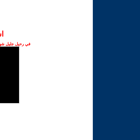
ا‫
في رحيل جليل شهبا