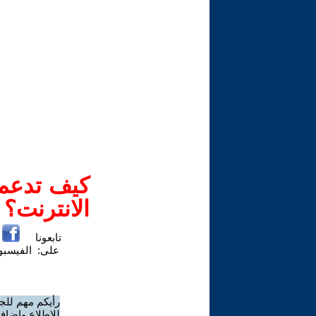
كيف تدعم-
الانترنت؟
تابعونا
على:
الفيسب
رأيكم مهم للج
للاطلاع وإضافة