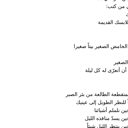
ي من كتب:
ابسك القديمة
 الحامض الصغير بيتاً صغيرا
لصغير
أن أتعرّى له كل ليلة
لمتقطعة الطالعة من بئر الصبر
ً للنظر الطويل إلى عينيك
ين نلملم أشيائنا
ين يسدّ منافذه الليل
ين ينتظر الليل شيئاً