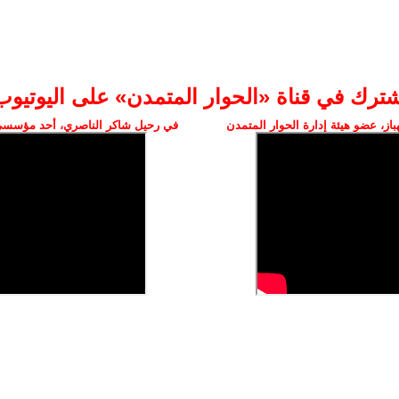
شترك في قناة «الحوار المتمدن» على اليوتيوب
ز، عضو هيئة إدارة الحوار المتمدن
في رحيل شاكر الناصري، أحد مؤسسي 