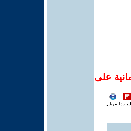
انية على
يبورد
الموبايل