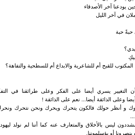
ين يودعنا آخر الأصدقاء
لان في آخر الليل
بةً حبة
يدي؟
كِ
المكتوب للقبح أم للشاعرية والابداع أم للسطحية والتفاهة؟
أن التغيير يسري أيضا على الفكر وعلى طرائقنا في التف
ا وعلى الذائقة أيضا... نعم على الذائقة !
ك و أنظر حولك فالكون يتحرك ويحرك ونحن نتحرك ونحر
..
مشددون ليس بالأخلاق والمتعارف عنه كما أننا لم نولد ليهودنا 
ينصرونا أو يؤسلموننا.