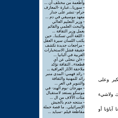
وأطعمة من مختلف أن ...
-
سوريا...عبارة -المعازف
حرام- تنشر على جدار
معهد موسيقي في دم ...
-
وزير التعليم العالي
والبحث العلمي والقائم
بعمل وزير الثقافة ...
-
اللغة التي تسكننا.. حين
يكتب اللسان سيرة العقل
-
مراجعات جديدة تكشف
حقيقة فشل الاستخبارات
الغربية في ألبانيا ...
-
«لن نتخلى عن أي
قطعة».. الثقافة تؤكد
ملاحقة الآثار العراقية ...
-
رائد فهمي: المدى منبر
رائد للمهنية والثقافة
كير وعلى
والتنوير في العر ...
-
مهرجان -يوم الهند- في
موسكو يستعد لاستقبال
ك ولاشيء
مئات الآلاف من ال ...
-
منتجه خدم بالجيش
الإسرائيلي.. ما قصة حملة
آباؤنا أو
مقاطعة فيلم -سبايد ...