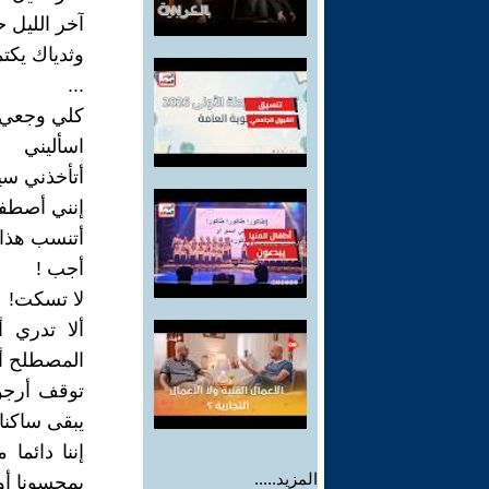
آخر الليل ح
وثدياك يكتم
...
كلي وجعي ح
اسأليني
أتأخذني س
إنني أصطفي
أتنسب هذا 
أجب !
لا تسكت!
ألا تدري 
المصطلح أيض
توقف أرجو
يبقى ساكنا.
إننا دائما 
المزيد.....
يمجسونا أو 