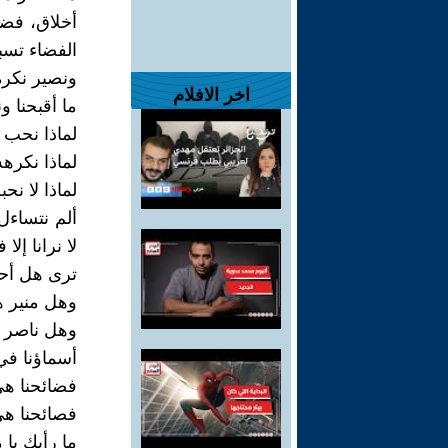
أخلاق، فضي
الفضاء تسبح
ونصير نكره
اخر الافلام
ما أقبحنا و
لماذا نحب 
لماذا نكره
لماذا لا نح
ألم نتساءل 
لا نرانا إلا ف
ترى هل أحل
وهل منير ه
وهل ناصر 
أسماؤنا في
فضائحنا هي 
فصائحنا هي 
ما رأيك يا 