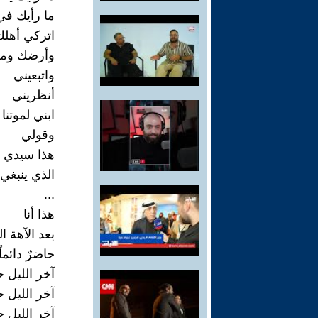
ما رأيك ف
اتركي أهلك
وأرضك ومل
واتبعيني
أنظريني
ابني لموتنا
وقولي
هذا سيدي ا
الذي ينبغي 
...
هذا أنا
بعد الآهة ا
حاضرٌ دائما
آخر الليل ح
آخر الليل ح
آخر الليل ح