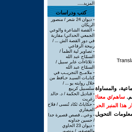
المزيد.....
كتب ودراسات
-
ديوان 24 شعر / منصور
الريكان
-
القصة الشاعرة والوعي
الجمعي الحداثي/ مقاربة
في دور القصة الش ... /
ربيحة الرفاعي
-
تصاوير لية الظمأ /
السمّاح عبد الله
Transl
-
ثلاثاءات عابر سبيل /
السمّاح عبد الله
-
ملامــح التجريــب في
كتابـات السيـد حـافظ من
خلال روايته يو ... /
اعية، والمساواة
سلسبيل كريبع
-
قناديل الحكمة / د. خالد
م.
ساهم/ي معنا!
زغريت
-
حكاياتْ تَكاد تُنسى / فلاح
رار هذا المنبر الحر
العيفاري
معلومات التحويل
-
وعي ـ قصص قصيرة جدا
/ حسين جداونه
-
ديوان 23 الحاوي
والعصفور / منصور