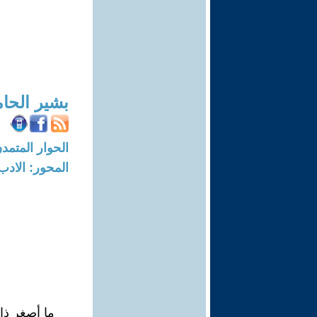
بشير الحا
الحوار المتمدن-العدد: 7848 - 4
المحور: الادب
ما أصغر ذائ