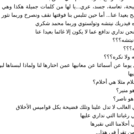
حة، تعاسة، جسد، عري...يا لها من كلمات جميلة هكذا وهي 
 بعيدا عنا... أما حين تتلبس بنا فوقتها نقف ونصرخ وربما نثور
 فيدريك نيتشه وتولستوي وربما محمد شكري
نحن نداري ندافع عما لا يكون إلا غائما بعيدا عنا
نيتشه؟؟؟
ه؟؟؟
به ولا نكره؟؟؟
يوما عن أسمائنا عن معانيها عمن اختارها لنا ولماذا لبسناها ل
يها
ام مثلا هي أحلام؟
و منير؟
هو ناصر؟
 الغالب لا تدل علينا وتلك فضيحة بكل قواميس الأخلاق
رغباتنا التي نداري عليها
أحلامنا التي نقبرها
من تقرأ في هذا...