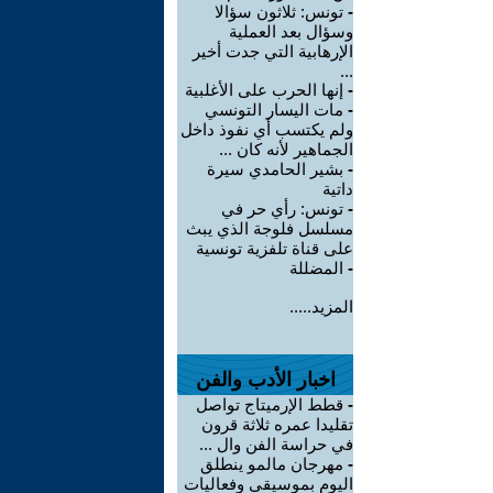
-
تونس: ثلاثون سؤالا
وسؤال بعد العملية
الإرهابية التي جدت أخير
...
-
إنها الحرب على الأغلبية
-
مات اليسار التونسي
ولم يكتسب أي نفوذ داخل
الجماهير لأنه كان ...
-
بشير الحامدي سيرة
داتية
-
تونس: رأي حر في
مسلسل فلوجة الذي يبث
على قناة تلفزية تونسية
-
المضللة
المزيد.....
اخبار الأدب والفن
-
قطط الإرميتاج تواصل
تقليدا عمره ثلاثة قرون
في حراسة الفن وال ...
-
مهرجان مالمو ينطلق
اليوم بموسيقى وفعاليات