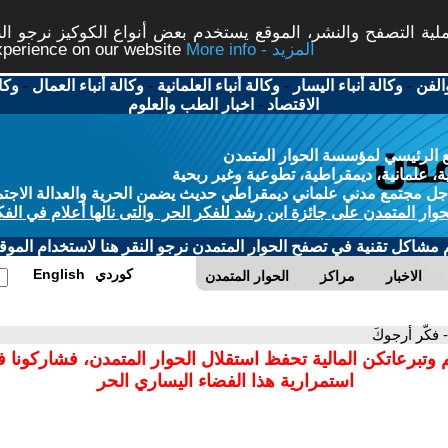
ة التصفح والنشر، الموقع يستخدم بعض أنواع الكوكيز نرجو النق
More info - المزيد
experience on our website
الفن
-
وكالة أنباء اليسار
-
وكالة أنباء العلمانية
-
وكالة أنباء العمال
-
وكا
الاقتصاد
-
اخبار الطب والعلوم
 الرئيسي لمؤسسة الحوار المتمدن
، علمانية، ديمقراطية، تطوعية وغير ربحية
ل مجتمع مدني علماني ديمقراطي حديث يضمن الحرية والعدالة الاجتم
حوار المتمدن على جائزة ابن رشد للفكر الحر والتى نالها أعلام في الفك
م مشاكل تقنية في تصفح الحوار المتمدن نرجو النقر هنا لاستخدام الموقع
كوردي
English
الاخبار
مراكز
الحوار المتمدن
- فكّر أرجوكَ
 وتبرعاتكن المالية تحفظ استقلال الحوار المتمدن، فشاركونا 
استمرارية هذا الفضاء اليساري الحر