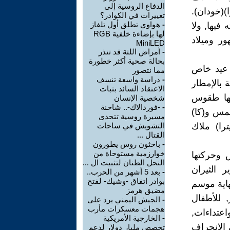
الدفاع الروسية إلى
)(خودان).
تغييرات في الكوادر؟
-
هواوي تطلق أول تلفاز
فيها, ولا
لها بإضاءة خلفية RGB
ور وميلاد
MiniLED
-
أمراض اللثة قد تنذر
بحالة صحية أكثر خطورة
و عيد خاص
مما نتصور
-
دراسة واسعة تنسف
 بالإمطار
الاعتقاد السائد بثبات
نها طقوس
شخصية الإنسان
-
-فوردالاك-.. شاحنة
شمس و(كا)
مسيرة روسية تتحدى
را) ملاك
التشويش في ساحات
القتال ...
-
باحثون روس يطورون
خوارزمية مستوحاة من
لى الشمس وحركتها
النحل الطنان لتثبيت ال ...
 الثيران
-
بعد 5 أشهر من الحرب..
بوادر اتفاق -وشيك- لفتح
هاية موسم
مضيق هرمز
 للأطفال
-
الجيش اليمني يرد على
هجمات معسكرات مأرب
اعتداءات,
-
الخارجية الأمريكية
 الانحراف
تخصص مليار دولار لدعم