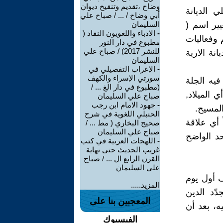
وضاح ،تقديم وتنقيح ديوان
لي الديانة
أبي وضاح / ... / صباح علي
يير اسم (
السليمان
-
الادباء واللغويون النقاد (
 وفعاليات
مطبوع في دار النور
للنشر 2017) / صباح علي
نة الارية
السليمان
-
الإعراب التفصيلي في
سورتي الإسراء والكهف
 فيه الجلة
(مطبوع في دار الغ ... /
 الميلاد,
صباح علي السليمان
-
جهود الامام ابن رجب
 المسيح.
الحنبلي اللغوية في شرح
 أي علاقة
صحيح البخاري ( مط ... /
صباح علي السليمان
حد الواضح
-
اللهجات العربية في كتب
غريب الحديث حتى نهاية
القرن الرابع ال ... / صباح
علي السليمان
ادف أول يوم
المزيد.....
، حيث أن مجدّد الدين
المعجبين بنا على
، بعد أن
الفيسبوك