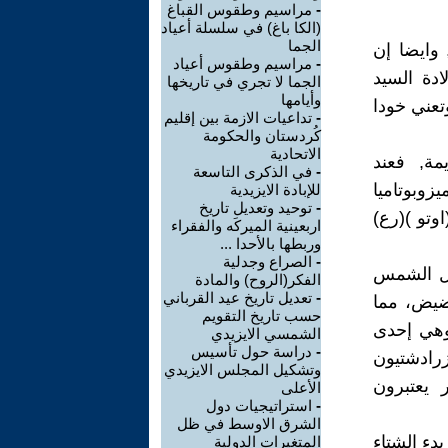
-
مراسيم وطقوس القباغ
(الكا باغ) في سلسلة أعياد
الجما
وايضا إن
-
مراسيم وطقوس أعياد
لادة السيد
الجما لا تجري في تاريخها
وأيامها
تعني خودا
-
تداعيات الازمة بين إقليم
كُردستان والحكومة
الاتحادية
ة, فعند
-
في الذكرى التاسعة
زوبوتاميا
للإبادة الايزيدية
-
توحيد وتعديل تاريخ
وتو )(رع)
اربعينية الميركَه والفقراء
وربطها بالأحدا ...
-
الصراع وجدلية
ول الشمس
الفكر(الروح) والمادة
-
تعديل تاريخ عيد القرباني
ضيض، مما
حسب تاريخ التقويم
وهي إحدى
الشمسي الايزيدي
-
دراسة حول تأسيس
لزرادشتيون
وتشكيل المجلس الايزيدي
ر يعتبرون
الأعلى
-
استراتيجيات دول
الشرق الاوسط في ظل
دء الشتاء
المتغيرات الدولية