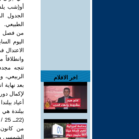
أو(شب يلدا
الجدول الز
الطبيعي.
من فصل بدا
اليوم الس
وانطلاقاً
تتجه مجددا
الربيعي، و
اخر الافلام
بعد نهاية 
لإكمال دورت
أعياد بيلندا
بيلندة هي 
الشمسي وال