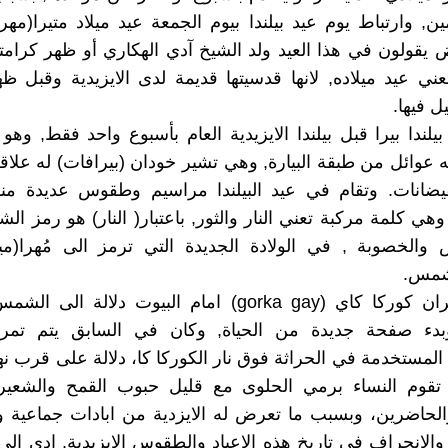
ين, وارتباط يوم عيد بيلندا بيوم الجمعة عيد ميلاد متيرا(مهرا
 يقولون في هذا العيد ولد الشيخ آدي الهكاري أو ظهر كرامته 
تعني عيد ميلاده, لانها قدسيتها قديمة لدى الايزيدية وقبل ظه
ل فيها.
يلندا بيرا قبل بيلندا الايزيدية العام بأسبوع واحد فقط, وه
ئه عوائل من طبقة البيارة, وهي تشير خودان (بيرافات) له علاقة
لفيضانات. وتقام في عيد البيلندا مراسيم وطقوس عديدة م
وهي كلمة مركبة تعني النار والثور, باعتبار( النار) هو رمز ال
والخصوبة , في الولادة الجديدة التي ترمز الى مُهرا(ميت
شمس.
واشعال نيران كوركا كاي (gorka gay) امام البيوت دلالة ا
وبدء صفحة جديدة من الحياة, وكان في السابق يتم تمرير
 المستخدمة في الحراثة فوق نار الكوركا كا، دلالة على قرب ن
 تقوم النساء برمي الحلوى مع قليل حبوب القمح والشعير,
لحاضرين، وبسبب ما تعرض له الايزدية من ابادات جماعية و
 والانحراف في تاريخ هذه الاعياد والطقوس الايزيدية, ادى الى