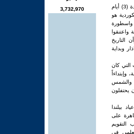
مجدّد الدين اليارساني بقي هو وأصحابه في الكهف بدون غذاء وماء لمدة (3) أيام
3,732,970
ي بالكوردية هو
 واسطورة
ة واعتنقوا
ن التاريخ
ي (نهاية اذار وبداية
ت التي كان
8) ثمانية آلاف سنة، وإبتداءاً
ياء والشمس
 يحتفلون
اد بيلندا
اهرة على
ب التقويم
لعلمي في