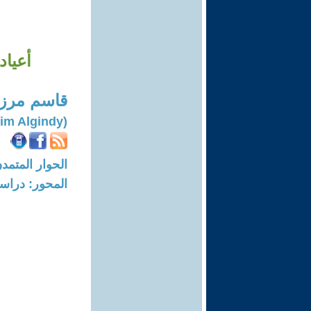
أعياد 
قاسم مرزا
(Qasim Algindy)
الحوار المتمدن-العدد: 7847 - 4
المحور: دراسا