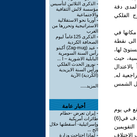
-
الذكرى الثلاثين لتأسيس
 لمدى دقة
مؤسسة لالش الثقافية
والاجتماعية
وج الفلكي
-
أوربا نحو الاستقلالية
الاستراتيجية وتحررها من
الغرب
كانها في
-
الذكرى 125عاماً ليوم
الى نقطة
الصحافة الكردية
-
عيد (Zag-mug) أكيتو
 مستوىً لها،
رأس السنة السومرية
سية، حيث
البابلية الاشورية – ا ...
-
نوروز الحدث الفلكي
بالاعتدال
ورأس السنة الايزيدية
اجعية له,
(الكُردية) الآرية
حول الشمس
المزيد.....
أخبار عامة
قع في يوم
-
إيران تعرض -حطام
(22ــ 25 / 12) من كانون الأول حسب التقويم الشمسي(الشرقي) ويصادف في(6)
طائرات أمريكية
وإسرائيلية- أسقطتها خلال
أي بفارق (13) يوما بين التقويمين
الح ...
 الاختلاف
-
لماذا احتاجت وزارة