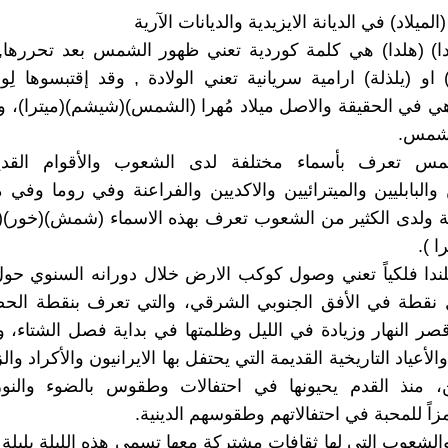
(الميلاد) في الديانة الايزيدية والديانات الآرية
لندا) (هلدا) هي كلمة كوردية تعني ظهور الشمس بعد تحررها, 
 او (يلذلة) ارامية سريانية تعني الولادة , وقد إقتبسوها لِو
ي في الحقيقة والاصل ميلاد مُهرا (الشمس)(شيشم)(ميترا)، و
لشمس.
س تعرف بأسماء مختلفة لدى الشعوب والأقوام القديم
البابليين والميترائيين والاكديين والفراعنة وفي روما وفي مي
ة ولدى الكثير من الشعوب تعرف بهذه الاسماء (شمش)(خور)(ا
ا ).
ندا فلكياً تعني وصول كوكب الارض خلال دورانه السنوي ح
 نقطة في الأفق الجنوبي الشرقي، والتي تعرف بنقطة الح
 قصر النهار وزيادة في الليل وظلمتها في بداية فصل الشتاء، 
الأعياد التاريخية القديمة التي يحتفل بها الايرانيون والأكراد وا
يين، منذ القدم يحيونها في احتفالات وطقوس بالضوء والنو
ً للمحبة في احتفالاتهم وطقوسهم الدينية.
الشعوب التي لها ثقافات مشتركة معها تسمى هذه الليلة بليلة ب