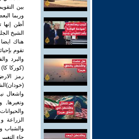
بين التقويم
وربما البعض
أظن إنها 
الشيخ الجلي
هناك ايضا ب
تقوم بإحيا
والبرد وا
(كوركا كا) 
رمز الارض 
(خودان)ال
وتغيرها, 
والحيوانات
الزراعة و
والشباب وا
جاء التغيير