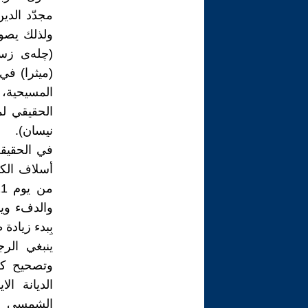
(چلەی زست
(ميثرا) في 
المسيحية، 
نيسان).
في الحقيقة 
والدفء ويق
بِبدء زيادة
ينبغي الرج
وتصحيح كل
الديانة ال
الشمسي ال