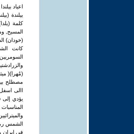
اعياد بيلندا 
بيلندة (بي
كلمة (يلدا)
المسيح, وه
(خودان) ا
كانت الشم
السومريين و
والزرادشتي
(مُهرا)( ميثر
مصطلح بيل
االى اسفل
يؤدي إلى
المناسبات و
والميترائ
الشمس رمزا
في ايران و