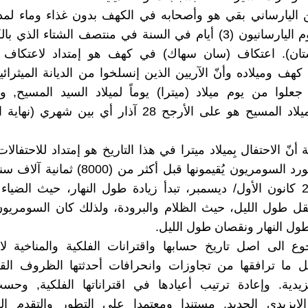
ولذلك يصوم اليارسانيون (3) أيام في السنة في منتصف الشتاء الذ
ان). اعتكاف (سان سهاك) في كهف هو إمتداد لاعتكاف
كهف وميلاده وأنّ الآريين الذين إنسلخوا من الديانة الميثرائي
جعلوا من يوم ميلاد (ميترا) يوماً لميلاد السيد المسيح, وأ
الحقيقي لميلاد المسيح هو على الأرجح 28 آذار أي بين شهر
أنّ الاحتفال بِميلاد ميترا في هذا التاريخ هو إمتداد للاحتفالا
أسلاف الكورد السومريون يُقيمونها قبل أكثر من (000
من يوم 21 كانون الأول/ ديسمبر، تبدأ زيادة طول النهار، حيث الض
ل طول الليل، حيث الظلام والبرودة، ولذلك كان السومريون
 طول النهار ونقصان طول الليل.
وع الى اصل تاريخ حسابها واقترانات الفلكية والمناخية لاعي
 ما ترافقها من تجاوزات وانحرافات أحدثتها الظروف الق
ايزيدية. وإعادة ترتيب أعيادها في اقتراناتها الفلكية, وحس
ايزيدي الجديد, مستندا ومعتمدا على التطور والتقدم ا