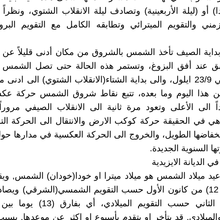
) أو (ليلة الأربعينية) وتصادف ليلة الانقلاب الشتوي، ونظراً
مني والتقويم الميترائي وتطابقه الكامل مع التقويم البر
ية الصيف تأخذ الشمس بالشروق من مكان أدنى قليلاً عن م
ابق عند أفق البزوغ، وتستمر هذه الحالة حتى تصل الشمس 
الاعتدال في 23/9 ايلول، والى بداية الشتاء(الانقلاب الشتوي) الى ادنى
 من هذا اليوم وما بعده، تتبع نقاط شروق الشمس حركة عك
ً الى الأعلى وتعود مرة ثانية الى الانقلاب الصيفي مروراً 
هي في الحقيقة حركة كوكب الارض والانتقال الى الحركة التر
انخفاضها الطويل، والخروج الى الحركة العكسية في مدارها 
ها السنوية الجديدة.
 في الديانة الايزيدية
عيد ميلاد الشمس هو ميلاد ميترا او خودا(خودان) الشمس, وي
من كانون الثاني حسب التقويم الميلادي، 
ميلادي. قد يتأخر او يتقدم بأسبوع او اكثر عن موعدها, بسبب