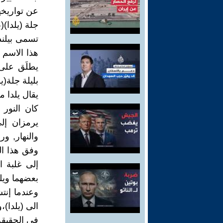
عن تواريخها
جلة (يلدا)(ب
تسمى بيلند
هذا الاسم ي
يطلَق على 
بليلة جلة(يل
يقال يلدا م
كان النور 
يرمزان إل
والنهار, ور
وفق هذا الم
إلى غلبة 
بعضهما ويل
وعندما إنت
الى (يلدا)،
في الحقيقة 