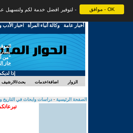
موافق - OK
لتوفير افضل خدمة لكم ولتسهيل عملي
أخبار عامة
-
وكالة أنباء المرأة
-
اخبار الأدب و
الموقع
يسارية
"من أج
حاز ال
إذا لديك
الزوار
اضافة/خدمات
بحث/الارشيف
الصفحة الرئيسية
-
دراسات وابحاث في التاريخ و
تبرعاتكم