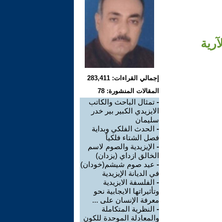
ٓرية
إجمالي القراءات: 283,411
المقالات المنشورة: 78
-
تمثال الباحث والكاتب
الايزيدي الكبير بير خدر
سليمان
-
الحدث الفلكي وبداية
فصل الشتاء فلكياً
-
الإيزيدية والصوم لاسم
الخالق ازداي (يزدان)
-
عيد صوم شيشم(خودان)
في الديانة الإيزيدية
-
الفلسفة الايزيدية
وتأثيراتها الايجابية نحو
معرفة الإنسان على ...
-
النظرية المتكاملة
والمعادلة الموحدة للكون