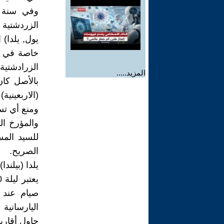
الزردشتية 
يول, يلدا)
خاصة في لي
الزرادشتية.
المزيد.....
بالأصل كان
(الاربعيني
ومنع أي تس
والمؤرخ ال
للسيد المسي
الصريح.
يلدا (بيلندا
اليارسانية
حاول أقارب