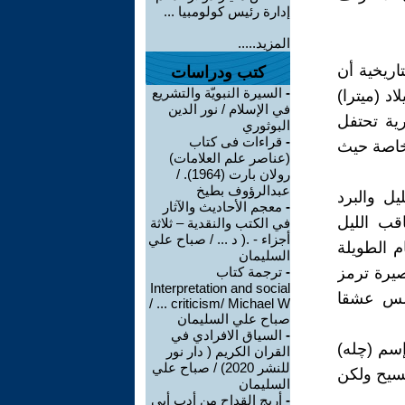
إدارة رئيس كولومبيا ...
المزيد.....
ريخية أن
كتب ودراسات
-
السيرة النبويّة والتشريع
اد (ميترا)
في الإسلام / نور الدين
رية تحتفل
البوثوري
-
قراءات فى كتاب
ة خاصة حيث
(عناصر علم العلامات)
رولان بارت (1964). /
عبدالرؤوف بطيخ
ل والبرد
-
معجم الأحاديث والآثار
اقب الليل
في الكتب والنقدية – ثلاثة
أجزاء - .( د ... / صباح علي
ام الطويلة
السليمان
قصيرة ترمز
-
ترجمة كتاب
Interpretation and social
لشمس عشقا
criticism/ Michael W ... /
صباح علي السليمان
-
السياق الافرادي في
إسم (چله)
القران الكريم ( دار نور
للنشر 2020) / صباح علي
لمسيح ولكن
السليمان
-
أريج القداح من أدب أبي