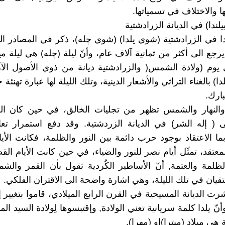
 والاختلاف في تسمياتها.
يلندا) في الديانة الزرادشتية
ا في الزرادشتية (شوي يلدا) (شوي چله)، ذكر في المصادر التا
رجع الى أكثر من ثمانية آلاف عام، وأنّ ليلة (چله) هي ليلة ميل
يوم (ولادة الشمس( والزرادشتية ديانة من ذوي الأصول الآ
دا) بالغناء التراثي والأشعار الدينية، وتلك الليلة لها عبارة تهنئ
بارك.
والنهار والشمس تظهر من تجليات الخالق، في حين كان اللي
ى ( إله الشر) في الديانة الزردشتية. وقد دفع استمرار تع
بما الاعتقاد بوجود حرب دائمة بين النور والظلمة، فكانت الأي
عتقد، تمثّل أيام نصر للنور والضياء، في حين كانت الأيام ال
الظلمة والعتمة, أنّ الأساطير الكُردية تقول بأن القمر وا
تقيان في تلك الليلة، وهي اشارة واضحة الى الاقتران الفلكي.
شرت الديانة المسيحية في القرن الرابع الميلادي، قاموا بتغيير 
وأنّ يلدا كلمة سريانية تعني الولادة, وإقتبسوها لِولادة السيد ا
هي ميلاد (ميترا)او (مهرا).