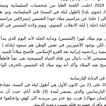
وفي سنة 2018 اعلنت اللجنة العليا من شخصيات السليمانية وممث
لـ (شوي يلدا) (اطول ليلة في السنة) في السليمانية، وتم تغ
 الى ( جلة) عن مراسيم ميلاد خودا الشمس (ميترا(في مراسيم
لة (جلة ) ليلة الانقلاب الشتوي، ويوم ولادة الشمس في الديا
 يوم ميلاد مُهرا (الشمس) وبداية الجلة لأنه اليوم الذي يبدأ
ة)، لكن بوجود الآشوريين في نفس الوطن هم سموه (يلذلة ) أي
مية زرادشتية إيرانية بعد الغزو الإٍسلامي, فأصبح ميلاداً للسيد
مسيحي الأب دانيال من قناة الحياة المسيحية نفى نفياً قاطعاً
ح بعيد الميلاد وأكد أنه يوم ميلاد إله الشمس بالحرف الوا
) في الديانة اليارسانية
يعتبر ليلة 20 على 21 من كانون الأول هي أطول ليلة في السنة، تص
صيام عند اليارسانيين والذي يستمر لمدة (3) ثلاثة أيام
 (سان سهاك) هرب مع عددٍ من مريديه الى كهفٍ وإعتكفوا فيه
ه وأفراد عشيرته قتله بسبب دعوته الدينية.