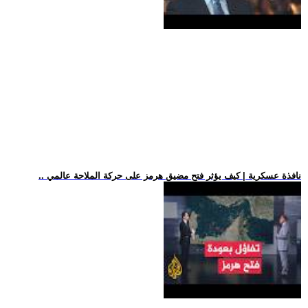
.. نافذة عسكرية | كيف يؤثر فتح مضيق هرمز على حركة الملاحة عالمي