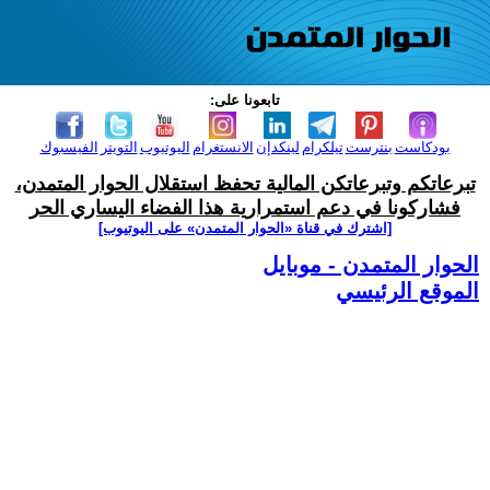
تابعونا على:
بودكاست
بنترست
تيلكرام
لينكدإن
الانستغرام
اليوتيوب
التويتر
الفيسبوك
تبرعاتكم وتبرعاتكن المالية تحفظ استقلال الحوار المتمدن،
فشاركونا في دعم استمرارية هذا الفضاء اليساري الحر
[اشترك في قناة ‫«الحوار المتمدن» على اليوتيوب]
الحوار المتمدن - موبايل
الموقع الرئيسي