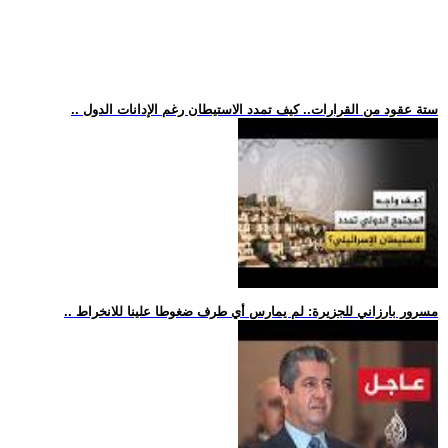
.. ستة عقود من القرارات.. كيف تمدد الاستيطان رغم الإدانات الدول
.. مسرور بارزاني للجزيرة: لم يمارس أي طرف ضغوطا علينا للانخراط