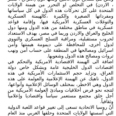
، الاردن) في التخلص او التحرر من هيمنة الولايات
المتحدة على كل تحركات هذه الدول في كل سياساتها
ومفرداتها الصغيرة والكبيرة ،كالهيمنة العسكرية
والتوغلات العسكرية الأمريكية فيها، وإقامة قواعد
عسكرية في مناطق مختلفة من هذه الدول ومنها دول
الخليج والعراق والاردن وربما في مصر، بهدف الاستعداد
لحروب مستقبلية، ومراقبة التسلح العسكري والنووي
لدول أخرى، للمحافظة على ديمومة هيمنتها وأمن
اسرائيل ومصالحها في المنطقة على حساب أمن ونهب
ثروات ومصالح هذه الدول وشعوبها.
اضافة الى الهيمنة الاقتصادية الامريكية والتحكم في
اقتصادات الدول الخليجية عامة وبشكل خاص دولة
العراق، وتزايد حجم الاستثمارات الأمريكية في هذه
الدول، ناهيك عن الهيمنة الإعلامية والعولمة على هذه
الدول وهي الاخطر، بمختلف الوسائل الإعلامية وأنواعها،
لتتجه نحو فرض أخلاقيات ومبادئ العولمة الأمريكية من
أجل خلق مجتمع مستعمر سياساً واقتصاديا وإعلامياً
وثقافياً.
أنّ روسيا الاتحادية تسعى إلى تغيير قواعد اللعبة الدولية
التي أسستها الولايات المتحدة وحلفها الغربي منذ العام