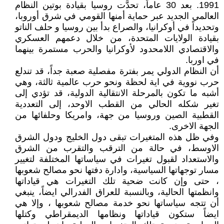
1991. بعد 30 عاماً، تحدَّت روسيا بقيادة بوتين النظام
العالمي الجديد عبر حماية أمنها القومي في شرق أوروبا،
وتحديداً في أوكرانيا، والصراع بدأ بين روسيا و حلف الناتو
بقيادة الولايات المتحدة، من خلال دعمهم العسكري
والاقتصادي اللامحدود لأوكرانيا والحرب مستمرة بينهما
في اوربا.
أن النظام الدولي يمر بفترة مفصلية صعبة جداً، قد تندلع
حرب نووية في اية لحظة ونحو حرب عالمية ثالثة، وهي
أشبه ما تكون بالمرحلة الانتقالية الدولية، قد تؤدي إلى
تغير شكله الحالي من القطب الاوحد، إلى التعددية
القطبية الصين وروسيا من جهة، وامريكا وحلفائها من
الجهة الاخرى.
وفي ظل هذه المتغيرات تبقى دول الخليج ودول الشرق
الاوسط، في حالة من الترقب والتقرب من الشرق
والاستعداد لقبول تغيرات في سياساتها المختلفة لتغيير
مسار توجهاتها السياسية، وادارة دفتها نحو مصالح شعوبها
، حتى وإن كانت ضحية تلك التغيرات هي قياداتها
وانظمتها الحالية، وبالنسبة للعراق الفدرالي ايضاً، ينبغي
أن تتجه سياساتها نحو خدمة مصالح شعوبها ، وإلا هي
ايضاً ستكون قياداتها ونظامها الديمقراطي وكتلها