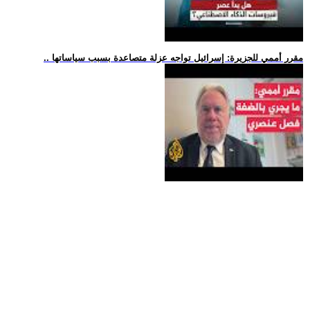
.. مقرر أممي للجزيرة: إسرائيل تواجه عزلة متصاعدة بسبب سياساتها