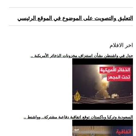
التعليق والتصويت على الموضوع في الموقع الرئيسي
اخر الافلام
.. جدل في واشنطن بشأن استنزاف مخزونات الذخائر الأمريكية
.. السعودية وتركيا وباكستان توقع اتفاقية دفاعية مشتركة.. وواشنط