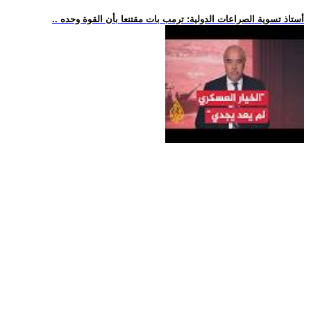
.. أستاذ تسوية الصراعات الدولية: ترمب بات مقتنعا بأن القوة وحده