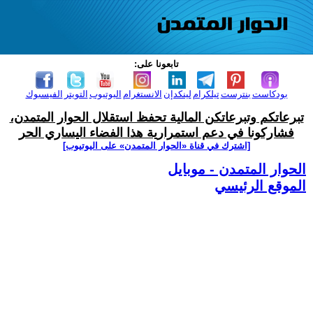
تابعونا على:
بودكاست
بنترست
تيلكرام
لينكدإن
الانستغرام
اليوتيوب
التويتر
الفيسبوك
تبرعاتكم وتبرعاتكن المالية تحفظ استقلال الحوار المتمدن،
فشاركونا في دعم استمرارية هذا الفضاء اليساري الحر
[اشترك في قناة ‫«الحوار المتمدن» على اليوتيوب]
الحوار المتمدن - موبايل
الموقع الرئيسي