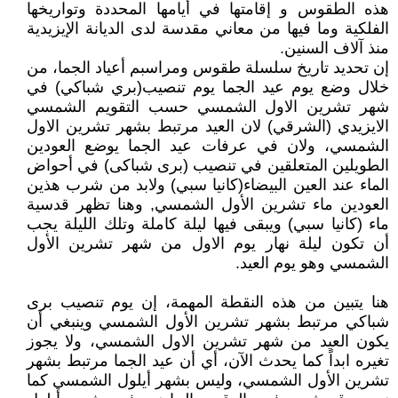
هذه الطقوس و إقامتها في أيامها المحددة وتواريخها
الفلكية وما فيها من معاني مقدسة لدى الديانة الإيزيدية
منذ آلاف السنين.
إن تحديد تاريخ سلسلة طقوس ومراسبم أعياد الجما، من
خلال وضع يوم عيد الجما يوم تنصيب(بري شباكي) في
شهر تشرين الاول الشمسي حسب التقويم الشمسي
الايزيدي (الشرقي) لان العيد مرتبط بشهر تشرين الاول
الشمسي، ولان في عرفات عيد الجما يوضع العودين
الطويلين المتعلقين في تنصيب (برى شباكى) في أحواض
الماء عند العين البيضاء(كانيا سبي) ولابد من شرب هذين
العودين ماء تشرين الأول الشمسي, وهنا تظهر قدسية
ماء (كانيا سبي) ويبقى فيها ليلة كاملة وتلك الليلة يجب
أن تكون ليلة نهار يوم الاول من شهر تشرين الأول
الشمسي وهو يوم العيد.
هنا يتبين من هذه النقطة المهمة، إن يوم تنصيب برى
شباكي مرتبط بشهر تشرين الأول الشمسي وينبغي أن
يكون العيد من شهر تشرين الاول الشمسي، ولا يجوز
تغيره ابداً كما يحدث الآن، أي أن عيد الجما مرتبط بشهر
تشرين الأول الشمسي، وليس بشهر أيلول الشمسي كما