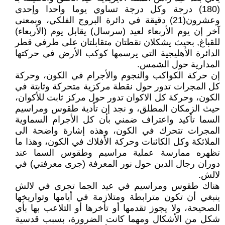
(180) درجة وكل درجة تساوي يوما واحدا وإحدى
وعشرون(21) دقيقة في دائرة البروج الفلكي، وبمعنى
آخر إن يوم الأربعاء لعيد (سرسال) يقابل يوم (الأربعاء)
للقباغ, بحيث يشكلان نقطتان متقابلتان على طرفي قطر
الدائرة الأهليجية التي يرسمها كوكب الأرض في حركتها
المدارية حول الشمس.
إن حركة الكواكب والنجوم والأجرام في الكون، وحركة
كل المجرات تدور حول نقطة مركزية متحركة وثابتة في
الكون، وحركة كل الاكوان تدور حول مركز ثابت للأكوان،
حيث الزمكان المطلق، و نجد إن تأدية طقوس ومراسيم
السما تأكيد واعتراف ضمني بأن كل الأجرام السماوية
المجرات تتحرك في الكون، وهذه إشارة واضحة الى
الملائكة وكل الكائنات وحركة الأفلاك في الكون، وهذا ما
تظهره ممارسة عملية مراسيم وطقوس السما عند
دوران رجال الدين حول نور المعرفة (جرى معرفتي) في
لالش.
هناك طقوس ومراسيم في عيد الجما تجرى في لالش
ينبغي أن تكون مترابطة ومتلازمة في أيامها وتواريخها
الصحيحة، ولا يجوز تقدمها أو تأخرها أو التلاعب بها بأي
شكل من الأشكال ومهما كانت الضرورة، بسبب قدسية