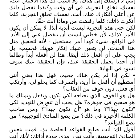
إنني لا أرسلك إلى هناك، ولا أسبب لك هذا الاختبار. أنت،
نفسك، تخلق التجربة، في أي وقت وكيفما تفصل ذاتك
عن أعلى أفكارك عنك. أنت، نفسك، تخلق التجربة، كلما
أنكرت ذاتك؛ كلما رفضت من وماذا أنت حقًا.
لكن حتى هذه التجربة ليست أبدية أبدًا. لا يمكن أن يكون
الأمر كذلك، لأن خطتي ليست أن تنفصل عني إلى الأبد.
في الواقع، شيء كهذا أمر مستحيل - لأنه لتحقيق مثل
هذا الحدث، لن يتعين عليك إنكار هويتك فحسب، بل
يجب علي أن أفعل ذلك أيضًا. هذا لن أفعله أبداً وطالما
أن أحدنا يحمل الحقيقة عنك، فإن الحقيقة عنك سوف
تسود في النهاية.
• لكن إذا لم يكن هناك جحيم، فهل هذا يعني أنني
أستطيع أن أفعل ما أريد، وأتصرف كما يحلو لي، وأرتكب
أي فعل، دون خوف من العقاب؟
هل هو الخوف الذي تحتاجه لكي تكون وتفعل وتمتلك ما
هو صحيح في جوهره؟ هل يجب أن تتعرض للتهديد لكي
"تكون جيدًا"؟ وما هو "أن تكون جيداً"؟ ومن صاحب
الكلمة الأخيرة في ذلك؟ من يضع المبادئ التوجيهية؟ من
يضع القواعد؟
أقول لك: أنت صانع القواعد الخاصة بك. قمت بتعيين
المبادئ التوجيهية. وأنت تقرر مدى جودة أدائك؛ لأنك أنت