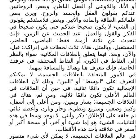
أو الأنا، واللاوعي أو العقل الباطن. وبعض الروحانيين
عندكم يقولون العقل والجسد والروح. ويرى بعض
علمائكم الطاقة والمادة والأثير. وبعض فلاسفتكم يقولون
إن الشيء لا يكون صحيحا عندكم حتى يكون صحيحا في
الفكر والقول والعمل. عند الحديث عن الزمن، فإنك
تتحدث عن ثلاثة أزمنة فقط: الماضي، الحاضر،
المستقبل. وبالمثل، هناك ثلاث لحظات في إدراكك: قبل،
والآن، وبعد. فيما يتعلق بالعلاقات المكانية، سواء بالنظر
إلى النقاط في الكون، أو النقاط المختلفة في غرفتك
الخاصة، فإنك تتعرف هنا وهناك والمسافة بينهما.
في الأمور المتعلقة بالعلاقات الجسيمة، لا يمكنكم
التعرف على "الوسط" أو "البين". وذلك لأن العلاقات
الإجمالية تكون دائمًا ثنائية، في حين أن العلاقات في
العالم الأعلى تكون دائمًا ثلاثية. ومن ثم، هناك في
العلاقات الجسيمة: يسار ويمين، ومن أعلى إلى أسفل،
وكبير وصغير، وسريع وبطيء، وحار وبارد، وأعظم ثنائي
تم خلقه على الإطلاق: ذكر وأنثى. لا يوجد وسط في هذه
الثنائيات. الشيء هو إما شيء أو آخر، أو نسخة أكبر أو
أصغر في علاقته بأحد هذه الأقطاب.
في عالم العلاقات الجسيمة، لا يمكن لأي شيء متصور