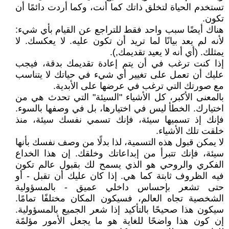
تستخدم الحياة لتخلق ذاتك كما أنت، وكما أردت دائمًا أن
تكون.
هناك أيضًا سبب واحد فقط للتراجع عن القيام بأي شيء:
لأنه لم يعد بيانًا لما تريد أن تكون عليه. لا يعكسك. لا
يمثلك. (أي أنه لا يعيد تقديمك,).
إذا كنت ترغب في أن يتم إعادة تقديمك بدقة، فيجب
عليك أن تعمل على تغيير أي شيء في حياتك لا يتناسب
مع صورتك التي ترغب في عرضها على الأبدية.
بالمعنى الأكبر، كل الأشياء "السيئة" التي تحدث هي من
اختيارك. الخطأ ليس في اختيارها، بل في وصفها بالسوء.
فإنك إذ تسميها سيئة، فإنك تسمي نفسك سيئة، منذ
خلقت تلك الأشياء.
لا يمكن قبول هذه التسمية، لذا بدلًا من وصف نفسك بأنها
سيئة، فإنك تتبرأ من إبداعاتك وخلقك. إن هذا الخداع
الفكري والروحي هو الذي يسمح لك بقبول عالم تكون
فيه الظروف ثابتة كما هي. إذا كان عليك أن تقبل - أو
حتى تشعر بإحساس داخلي عميق - بالمسؤولية
الشخصية تجاه العالم، فسيكون المكان مختلفًا تمامًا.
سيكون هذا صحيحًا بالتأكيد إذا شعر الجميع بالمسؤولية.
إن كون هذا واضحًا للغاية هو ما يجعل الأمور مؤلمًة