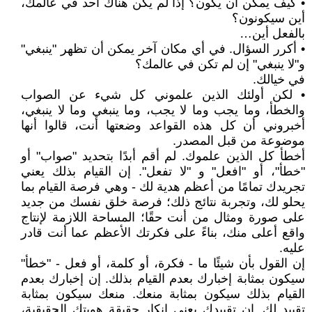
• كيف يمكن أن يكون؟ إذا لم يكن هناك أحد في عالمك،
أين سيكونون؟
بالفعل أين…
• أكرر السؤال. في أي مكان آخر يمكن أن تظهر "ينبغي"
و"لا ينبغي" إن لم تكن في عالمك؟
في خيالك.
• لكن أولئك الذين علموني كل شيء عن الصواب
والخطأ، وما يجب وما لا يجب، وما ينبغي وما لا ينبغي،
أخبروني أن كل هذه القواعد وضعتها أنت، قالوا أنها
موضوعة من قبل المصدر.
أخطأ كل الذين علموك. لم أقم أبدًا بتحديد "صواب" أو
"خطأ"، أو "افعل" و "لا تفعل". إن القيام بذلك يعني
تجريدك تمامًا من أعظم هدية لك - وهي فرصة القيام بما
يحلو لك، وتجربة نتائج ذلك؛ فرصة خلق نفسك من جديد
على صورة ومثال من أنت حقًا؛ المساحة اللازمة لإنتاج
واقع أعلى منك، بناءً على فكرتك الأعظم عما أنت قادر
عليه.
إن القول بأن شيئًا ما - فكرة، أو كلمة، أو فعل - "خطأ"
سيكون بمثابة إخبارك بعدم القيام بذلك. إن إخبارك بعدم
القيام بذلك سيكون بمثابة منعك. منعك سيكون بمثابة
تقييد لك. إن تقييدك يعني إنكار حقيقة هويتك الحقيقية،