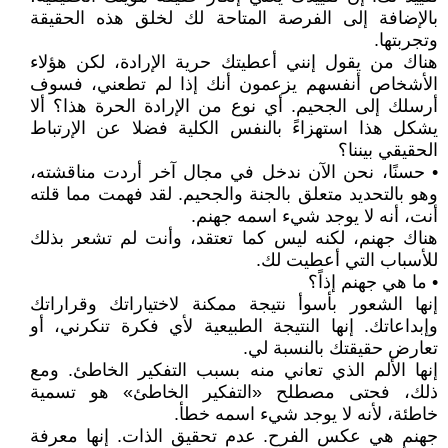
بالإضافة إلى الفرصة المتاحة لك لخلق هذه الحقيقة
وتجربتها.
هناك من يقول إنني أعطيتك حرية الإرادة، لكن هؤلاء
الأشخاص أنفسهم يزعمون أنك إذا لم تطعني، فسوف
أرسلك إلى الجحيم. أي نوع من الإرادة الحرة هذا؟ ألا
يشكل هذا استهزاءً بالنفس الكلية فضلا عن الإرتباط
الحقيقي بيننا؟
• حسنًا، نحن الآن ندخل في مجال آخر أردت مناقشته،
وهو بالتحديد متعلق بالجنة والجحيم. لقد فهمت مما قلته
أنت، أنه لا يوجد شيء اسمه جهنم.
هناك جهنم، لكنه ليس كما تعتقد، وأنت لم تشعر بذلك
للأسباب التي أعطيت لك.
• ما هي جهنم إذاً؟
إنها الشعور بأسوأ نتيجة ممكنة لاختياراتك وقراراتك
وإبداعاتك. إنها النتيجة الطبيعية لأي فكرة تنكرني، أو
تعارض حقيقتك بالنسبة لي.
إنها الألم الذي تعاني منه بسبب التفكير الخاطئ. ومع
ذلك، فحتى مصطلح «التفكير الخاطئ» هو تسمية
خاطئة، لأنه لا يوجد شيء اسمه خطأ.
جهنم هي عكس الفرح. عدم تحقيق الذات. إنها معرفة