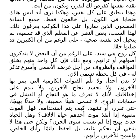
تقدم نفسها كفرص لك لتقرر، وتكون، من أنت.
وهذا ينطبق على كل نفس، وهكذا ترى أنه ليس هناك
ضحايا في الكون، بل خالقون فقط. جميع السادة
المعلمون الذين ساروا على هذا الكوكب يعرفون ذلك.
لهذا السبب، بغض النظر عن المعلم الذي قد تسميه، لم
يتخيل أحد نفسه ضحية - على الرغم من أن الكثيرين قد
صلبوا حقًا.
كل روح هي سيد، على الرغم من أن البعض لا يتذكرون
أصولهم أو تراثهم. ومع ذلك فإن كل واحد منهم يخلق
المواقف والظروف من أجل غرضه الأسمى وأسرع تذكر
له - في كل لحظة تسمى الآن.
لا تدن أحداً، ولا تلُم القنوات الكارمية التي يمر بها
الآخرون. ولا تحسد نجاح الآخرين، ولا تندم على
إخفاقاتك، لأنك لا تعرف ما هو النجاح أو الفشل في
حسابات الروح. لا تسمي شيئًا مصيبة، ولا حدثًا بهيجًا،
حتى تقرر، أو تشهد، كيف يتم استخدامه. فهل الموت
مصيبة إذا أنقذ موت أحدهم حياة الآلاف؟ وهل الحياة
حدث بهيج إذا لم تسبب سوى الحزن؟ ولكن حتى هذا لا
ينبغي أن تحكم عليه، بل احفظ دائمًا رأيك الخاص،
واسمح للآخرين برأيهم.