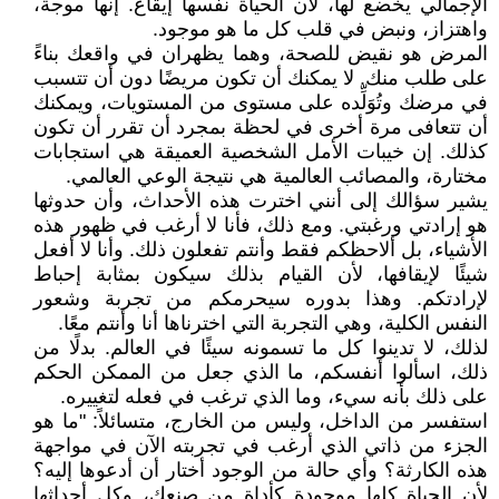
الإجمالي يخضع لها، لأن الحياة نفسها إيقاع. إنها موجة،
واهتزاز، ونبض في قلب كل ما هو موجود.
المرض هو نقيض للصحة، وهما يظهران في واقعك بناءً
على طلب منك. لا يمكنك أن تكون مريضًا دون أن تتسبب
في مرضك وتُوَلِّده على مستوى من المستويات، ويمكنك
أن تتعافى مرة أخرى في لحظة بمجرد أن تقرر أن تكون
كذلك. إن خيبات الأمل الشخصية العميقة هي استجابات
مختارة، والمصائب العالمية هي نتيجة الوعي العالمي.
يشير سؤالك إلى أنني اخترت هذه الأحداث، وأن حدوثها
هو إرادتي ورغبتي. ومع ذلك، فأنا لا أرغب في ظهور هذه
الأشياء، بل ألاحظكم فقط وأنتم تفعلون ذلك. وأنا لا أفعل
شيئًا لإيقافها، لأن القيام بذلك سيكون بمثابة إحباط
لإرادتكم. وهذا بدوره سيحرمكم من تجربة وشعور
النفس الكلية، وهي التجربة التي اخترناها أنا وأنتم معًا.
لذلك، لا تدينوا كل ما تسمونه سيئًا في العالم. بدلًا من
ذلك، اسألوا أنفسكم، ما الذي جعل من الممكن الحكم
على ذلك بأنه سيء، وما الذي ترغب في فعله لتغييره.
استفسر من الداخل، وليس من الخارج، متسائلاً: "ما هو
الجزء من ذاتي الذي أرغب في تجربته الآن في مواجهة
هذه الكارثة؟ وأي حالة من الوجود أختار أن أدعوها إليه؟
لأن الحياة كلها موجودة كأداة من صنعك، وكل أحداثها