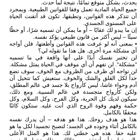
يحدث، بشكل متوقع تمامًا، نتيجة لما حدث.
جميع الحياة المادية تعمل وفقا للقوانين الطبيعية. وبمجرد
أن تتذكر هذه القوانين، وتطبقها، تكون قد أتقنت الحياة
على المستوى الجسدي.
إن ما يبدو لك عقابًا – أو ما يمكن أن تسميه شرًا، أو حظًا
سيئًا – ليس أكثر من قانون طبيعي يؤكد نفسه.
• بمعنى أنه لو عرفت هذه القوانين وأطعتها، فلن أواجه
أي مشكلة مرة أخرى. هل هذا ما تقوله لي؟
لن تختبر نفسك أبدًا على أنها واقعة في ما تسميه
"مشكلة". لن تفهم أن أي موقف في الحياة يمثل مشكلة.
لن تواجه أي ظرف من الظروف مع الخوف. سوف تضع
حداً لكل القلق والشك والخوف. ستعيش كما تتخيل أن
آدم وحواء عاشا، ليس كأرواح بلا جسد في عالم المطلق،
ولكن كأرواح متجسدة في عالم النسبية. ومع ذلك،
سيكون لديك كل الحرية، وكل الفرح، وكل السلام، وكل
حكمة وفهم وقوة الروح الذي أنت عليه. ستكون كائنًا
محققًا بالكامل.
هذا هو هدف روحك. هذا هو هدفه – أن يدرك نفسه
بالكامل أثناء وجوده في الجسد؛ لتصبح تجسيدا لكل ما هو
عليه حقا. هذه هي خطتي لك. هذا هو المثل الأعلى