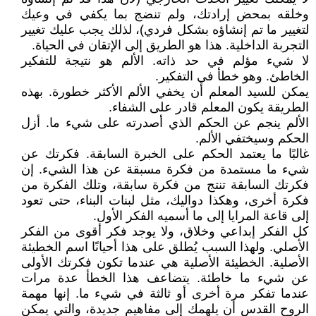
وخلقه بمحض إرادتك، ولم تنضج بما يكفي في وعيك
لتغيير ما تم إنشاؤه بشكل فردي)، لذلك يجب عليك تغيير
التجربة الداخلية. هذا هو الطريق إلى الإتقان في الحياة.
لا شيء مؤلم في حد ذاته. الألم هو نتيجة للتفكير
الخاطئ. وهو خطأ في التفكير.
يمكن للسيد المعلم أن يخفي الألم الأكثر خطورة. بهذه
الطريقة يكون المعلم قادر على الشفاء.
الألم ينجم عن الحكم الذي أصدرته على شيء ما. أزل
الحكم وسيختفي الألم.
غالبًا ما يعتمد الحكم على الخبرة السابقة. فكرتك عن
شيء ما مستمدة من فكرة مسبقة عن هذا الشيء. إن
فكرتك السابقة تنتج من فكرة سابقة، وتلك الفكرة من
فكرة أخرى، وهكذا دواليك، مثل لبنات البناء، حتى تعود
إلى قاعة المرايا إلى ما أسميه الفكر الأول.
كل الفكر إبداعي وخلاق، ولا يوجد فكر أقوى من الفكر
الأصلي. ولهذا السبب يُطلق على هذا أحيانًا اسم الخطيئة
الأصلية. الخطيئة الأصلية هي عندما تكون فكرتك الأولى
عن شيء ما خاطئة. يتضاعف هذا الخطأ عدة مرات
عندما تفكر مرة أخرى أو ثالثة في شيء ما. إنها مهمة
الروح القدس أن يلهمك إلى مفاهيم جديدة، والتي يمكن