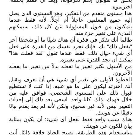
بخلق ما تقولون إنكم تكرهونه، وبعد أن قمتم بخلقه،
اخترتموه.
هذا مستوى متقدم من التفكير، وهو المستوى الذي يصل
إليه جميع المعلمين عاجلاً أم آجلاً. لأنه فقط عندما
يتمكنون من قبول المسؤولية عن كل ذلك، سيمكنهم
القدرة على تغيير جزء منه.
طالما أنك تفكر في فكرة أن هناك شيئًا ما أو شخصًا آخر
"يفعل ذلك" بك، فإنك تجرد نفسك من القدرة على فعل
أي شيء حيال ذلك. فقط عندما تقول "لقد فعلت هذا"
يمكنك أن تجد القدرة على تغييره.
من الأسهل بكثير تغيير ما تفعله بدلاً من تغيير ما يفعله
الآخرون.
الخطوة الأولى في تغيير أي شيء هي أن تعرف وتقبل
أنك اخترته ليكون على ما هو عليه. إذا كنت لا تستطيع
قبول ذلك على المستوى الشخصي، فوافق عليه من
خلال فهمك لذلك. كلنا واحد. اسعى بعد ذلك إلى إحداث
التغيير ليس لأنه غير صحيح، ولكن لأنه لم يعد يقدم بيانًا
دقيقًا عن هويتك.
هناك سبب واحد فقط لفعل أي شيء: أن يكون بمثابة
بيان للكون عن هويتك.
وباستخدام هذه الطريقة، تصبح الحياة خلاقة ذاتيًا. أنت