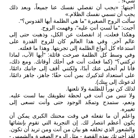
شيء!".
أجبتها: «يجب أن تفصلي نفسك عنا جميعاً، وبعد ذلك
يجب أن تسمي نفسك الظلام.»
سألت الروح الصغيرة "ما هي الظلمة أيها القدوس؟".
أجبت: "ما لستِ أنتِ عليه"، وفهمت الروح.
وهكذا فعلت، إذ انفصلت عن الكل، وذهبت حتى إلى
عالم آخر. وفي هذا العالم كان للروح القدرة على
استدعاء كل أنواع الظلمة إلى تجربتها. وهذا ما فعلته.
وفي وسط كل الظلمة صرخت قائلة: "أيها الآب، لماذا
تركتني؟" (كما فعلت أنت في أحلك أوقاتك. ومع ذلك،
فأنا لم أتخلى عنك أبدًا، ولكنني أقف إلى جانبك دائمًا،
على استعداد لتذكيرك بمن أنت حقًا؛ جاهز، جاهز دائمًا،
لدعوتك إلى بيتك).
لذلك كن نوراً للظلمة ولا تلعنها.
ولا تنس من أنت في لحظة تطويقك بما لست عليه.
ونعم، ستمدح وتمجّد الوجود حتى وأنت تسعى إلى
تغييره.
واعلم أن ما تفعله في وقت محنتك الكبرى يمكن أن
يكون أعظم انتصار لك. إن التجربة التي تقوم بإنشائها
والشعور الذي تخلقه هو بيان من أنت ومن تريد أن تكون.
لقد أخبرتك بهذه القصة - مثل الروح الصغيرة والشمس -