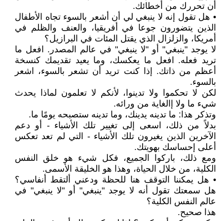
أن تحررك من أخطائك.
• هل تقول إنه لا ينبغي لي أن أشعر بالسوء تجاه الأطفال
الذين يتضورون جوعا في أفريقيا، والعنف والظلم في
أمريكا، والزلزال الذي يقتل المئات في البرازيل؟
لا يوجد "ينبغي" أو "لا ينبغي" في عالم المصدر. افعل ما
تريد فعله. افعل ما يعكسك، وما يعيد تقديمك كنسخة
أعظم من ذاتك. إذا كنت تريد أن تشعر بالسوء، اشعر
بالسوء.
لكن لا تحكموا ولا تدينوا، لأنكم لا تعلمون لماذا يحدث
شيء ما ولا إالغاية من ورائه.
وتذكر هذا: ما تدينه يدينك، وما تدينه ستصبحه يومًا ما.
بدلاً من ذلك، اسعى إلى تغيير تلك الأشياء - أو دعم
الآخرين الذين يغيرون تلك الأشياء - التي لم تعد تعكس
أعلى إحساسك بهويتك.
ومع ذلك، باركوا الجميع، فكل شيء هو خلق النفس
الكلية، من خلال الحياة، وهذا هو الخليقة الأسمى.
• هل يمكننا التوقف هنا للحظة ودعني ألتقط أنفاسي؟
هل سمعتك تقول أنه لا يوجد "ينبغي" أو "لا ينبغي" في
عالم النفس الكلية؟
هذا صحيح.