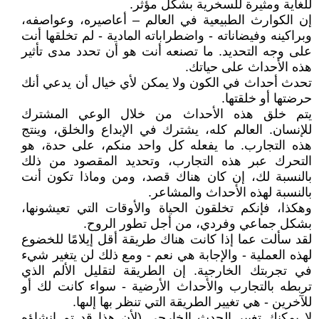
للغاية ومثيرة للسخرية بشكل مؤثر.
إن الكوارث الطبيعية في العالم – أعاصيره، وعواصفه،
وبراكينه وفيضاناته - واضطراباته المادية - لم تخلقها أنت
على وجه التحديد. ما تصنعه أنت هو أن تحدد مدى تأثير
هذه الأحداث على حياتك.
تحدث أحداث في الكون ولا يمكن لأي خيال أن يدعي أنك
حرضتها أو خلقتها.
يتم خلق هذه الأحداث من خلال الوعي المشترك
للإنسان. العالم كله، يشترك في الإبداع والخلق، وينتج
هذه التجارب. ما يفعله كل واحد منكم، على حدة، هو
التحرك عبر هذه التجارب، وتحديد المقصود من ذلك
بالنسبة لك، إن كان هناك قصد، ومن وماذا تكون أنت
بالنسبة لهذه الأحداث والمشاعر.
وهكذا، فإنكم تخلقون الحياة والأوقات التي تعيشونها،
بشكل جماعي وفردي، من أجل تطور الروح.
لقد سألت عما إذا كانت هناك طريقة أقل إيلامًا للخضوع
لهذه العملية - والإجابة هي نعم - ومع ذلك لن يتغير شيء
في تجربتك الخارجية. إن الطريقة لتقليل الألم الذي
تربطه بالتجارب والأحداث الأرضية - سواء كانت لك أو
للآخرين - هي تغيير الطريقة التي تنظر بها إلىها.
لا يمكنك تغيير الحدث الخارجي (لأن هذا قد تم إنشاؤه