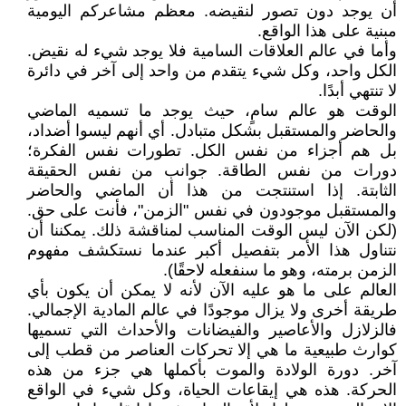
أن يوجد دون تصور لنقيضه. معظم مشاعركم اليومية
مبنية على هذا الواقع.
وأما في عالم العلاقات السامية فلا يوجد شيء له نقيض.
الكل واحد، وكل شيء يتقدم من واحد إلى آخر في دائرة
لا تنتهي أبدًا.
الوقت هو عالم سامٍ، حيث يوجد ما تسميه الماضي
والحاضر والمستقبل بشكل متبادل. أي أنهم ليسوا أضداد،
بل هم أجزاء من نفس الكل. تطورات نفس الفكرة؛
دورات من نفس الطاقة. جوانب من نفس الحقيقة
الثابتة. إذا استنتجت من هذا أن الماضي والحاضر
والمستقبل موجودون في نفس "الزمن"، فأنت على حق.
(لكن الآن ليس الوقت المناسب لمناقشة ذلك. يمكننا أن
نتناول هذا الأمر بتفصيل أكبر عندما نستكشف مفهوم
الزمن برمته، وهو ما سنفعله لاحقًا).
العالم على ما هو عليه الآن لأنه لا يمكن أن يكون بأي
طريقة أخرى ولا يزال موجودًا في عالم المادية الإجمالي.
فالزلازل والأعاصير والفيضانات والأحداث التي تسميها
كوارث طبيعية ما هي إلا تحركات العناصر من قطب إلى
آخر. دورة الولادة والموت بأكملها هي جزء من هذه
الحركة. هذه هي إيقاعات الحياة، وكل شيء في الواقع