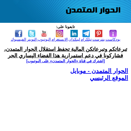
تابعونا على:
بودكاست
بنترست
تيلكرام
لينكدإن
الانستغرام
اليوتيوب
التويتر
الفيسبوك
تبرعاتكم وتبرعاتكن المالية تحفظ استقلال الحوار المتمدن،
فشاركونا في دعم استمرارية هذا الفضاء اليساري الحر
[اشترك في قناة ‫«الحوار المتمدن» على اليوتيوب]
الحوار المتمدن - موبايل
الموقع الرئيسي