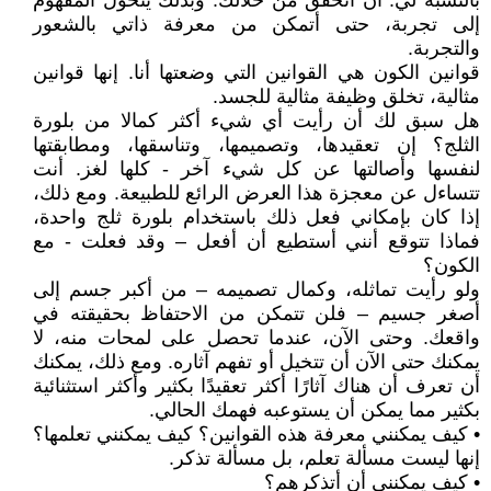
بالنسبة لي: أن أتحقق من خلالك. وبذلك يتحول المفهوم
إلى تجربة، حتى أتمكن من معرفة ذاتي بالشعور
والتجربة.
قوانين الكون هي القوانين التي وضعتها أنا. إنها قوانين
مثالية، تخلق وظيفة مثالية للجسد.
هل سبق لك أن رأيت أي شيء أكثر كمالا من بلورة
الثلج؟ إن تعقيدها، وتصميمها، وتناسقها، ومطابقتها
لنفسها وأصالتها عن كل شيء آخر - كلها لغز. أنت
تتساءل عن معجزة هذا العرض الرائع للطبيعة. ومع ذلك،
إذا كان بإمكاني فعل ذلك باستخدام بلورة ثلج واحدة،
فماذا تتوقع أنني أستطيع أن أفعل – وقد فعلت - مع
الكون؟
ولو رأيت تماثله، وكمال تصميمه – من أكبر جسم إلى
أصغر جسيم – فلن تتمكن من الاحتفاظ بحقيقته في
واقعك. وحتى الآن، عندما تحصل على لمحات منه، لا
يمكنك حتى الآن أن تتخيل أو تفهم آثاره. ومع ذلك، يمكنك
أن تعرف أن هناك آثارًا أكثر تعقيدًا بكثير وأكثر استثنائية
بكثير مما يمكن أن يستوعبه فهمك الحالي.
• كيف يمكنني معرفة هذه القوانين؟ كيف يمكنني تعلمها؟
إنها ليست مسألة تعلم، بل مسألة تذكر.
• كيف يمكنني أن أتذكرهم؟