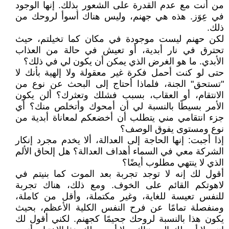
من أنت مع عدم القدرة على الشعور بذلك. إنها الوجود
في عِوَز. هذه هي جهنم، وليس هناك أسوأ لروحك من
ذلك.
لكن حهنم ليست موجودة في مكان كما تخيلتم، حيث
تحترق في نار أبدية، أو تعيش في حالة من العذاب
الأبدي. ما هو الغرض الذي يمكن أن يكون لي في ذلك؟
حتى لو كنت أحمل فكرة غير معقولة ولا إلهية بأنك لا
"تستحق" الجنة، فلماذا أحتاج إلى البحث عن نوع من
الانتقام، أو العقاب، بسبب فشلك وتعثرك؟ ألن يكون
الأمر بسيطًا بالنسبة لي أن أمحوك وأتخلص منك؟ أي
جزء انتقامي مني يتطلب أن أخضعكم لمعاناة أبدية من
نوع ومستوى يفوق الوصف؟
إذا أجبت: إنها الحاجة إلى العدالة، ألا يخدم مجرد إنكار
الشركة معي في السماء أهداف العدالة؟ هل إلحاق الألم
الذي لا ينتهي مطلوب أيضًا؟
أقول لك إنه لا توجد تجربة بعد الموت كما بنيتم في
لاهوتكم القائم على الخوف. ومع ذلك، هناك تجربة
للنفس تعيسة للغاية، وغير مكتملة، وأقل من كاملة،
ومنفصلة تمامًا عن فرح النفس الكلية الأعظم، بحيث
يكون هذا بالنسبة لروحك جحيمًا كجهنم. لكني أقول لك