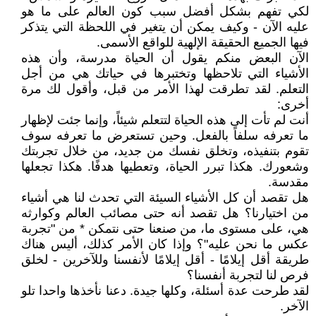
لكي تفهم بشكل أفضل سبب كون العالم على ما هو
عليه الآن - وكيف يمكن أن يتغير في اللحظة التي يتذكر
فيها الجميع الحقيقة الإلهية للواقع الأسمى.
الآن البعض منكم يقول أن الحياة مدرسة، وأن هذه
الأشياء التي تلاحظها وتختبرها في حياتك هي من أجل
التعلم. لقد تطرقت لهذا الأمر من قبل، وأقول لك مرة
أخرى:
أنت لم تأت إلى هذه الحياة لتتعلم شيئاً، وإنما جئت لإظهار
ما تعرفه سلفاً بالفعل. وحين تستعرض ما تعرفه سوف
تقوم بتنفيذه، وتخلق نفسك من جديد، من خلال تجربتك
وشعورك. هكذا تبرر الحياة، وتعطيها هدفًا. هكذا تجعلها
مقدسة.
هل تقصد أن كل الأشياء السيئة التي تحدث لنا هي أشياء
من اختيارنا؟ هل تقصد أنه حتى مصائب العالم وكوارثه
هي، على مستوى ما، من صنعنا حتى نتمكن * من "تجربة
عكس ما نحن عليه"؟ وإذا كان الأمر كذلك، أليس هناك
طريقة أقل إيلامًا - أقل إيلامًا لأنفسنا وللآخرين - لخلق
فرص لنا لتجربة أنفسنا؟
لقد طرحت عدة أسئلة، وكلها جيدة. دعنا نأخذها واحدا تلو
الآخر.