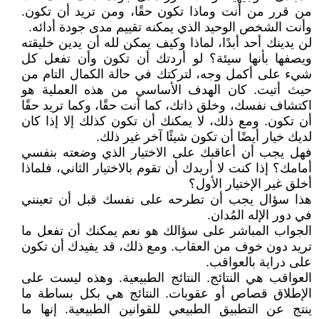
من قرر من أنت وماذا تكون حقًا، ومن تريد أن تكون.
وأنت الشخص الوحيد الذي يمكنه تقييم مدى جودة أدائه.
لن يدينك أحد أبدًا، لماذا وكيف يمكن لله أن يدين خليقته
ويصفها بأنها سيئة؟ لو أردتك أن تكون وأن تفعل كل
شيء على أكمل وجه، لتركتك في حالة الكمال التام من
حيث أتيت. كان الهدف الأساسي من هذه العملية هو
اكتشاف نفسك، وخلق ذاتك، كما أنت حقًا، وكما تريد حقًا
أن تكون. ومع ذلك، لا يمكنك أن تكون كذلك إلا إذا كان
لديك خيار أيضًا أن تكون شيئًا آخر غير ذلك.
فهل يجب أن أعاقبك على الاختيار الذي وضعته بنفسي
أمامك؟ إذا كنت لا أريدك أن تقوم بالاختيار الثاني، فلماذا
أخلق غير الإختيار الأول؟
هذا سؤال يجب أن تطرحه على نفسك قبل أن تعينني
في دور الإله المُدان.
الجواب المباشر على سؤالك هو نعم يمكنك أن تفعل ما
تريد دون خوف من العقاب. ومع ذلك، قد يفيدك أن تكون
على دراية بالعواقب.
العواقب هي النتائج. النتائج الطبيعية. وهذه ليست على
الإطلاق قصاص أو عقوبات. النتائج هي بكل بساطة ما
ينتج عن التطبيق الطبيعي للقوانين الطبيعية. إنها ما