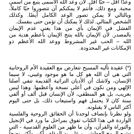
وعدًا أقل – حبًا أقل. لأن وعد الله الأسمى ينبع من أسمى
محبة. ومع ذلك، فأنتم لا يمكنكم أن تتصوروا حبًا كاملاً،
وبالتالي لا يمكن تصور الوعد الكامل أيضًا. وكذلك
الشخص المثالي. لذلك لا يمكنك أن تؤمن حتى بنفسك.
الفشل في الإيمان بأي من هذا يعني عدم الإيمان
بالمصدر. لأن الإيمان بالله ينتج الإيمان بأعظم هدية من
الله – الحب غير المشروط ووعد الله الأعظم ذو
الإمكانات غير المحدودة.
____________________________
(*) عقيدة تأليه المسيح تتعارض مع العقيدة الأم الروحانية
التي هي أن الله هو كل ما هو موجود وغيبي، لا سيما
الإنسان، ولاشك أن الأديان التراثية القديمة تنفي أصلنا
الإلهي ومن نكون في أعلى نسخة وأعظمها. وهذا ليس
بغريب، بل هو المنطقي، لأن الإنسان قبل ألف أو ألفي
سنة كان لا يحتمل فهم واستيعاب ذلك، بل حتى اليوم
أكثر الناس لا يقبلونه.
ولو نظرنا بإنصاف لوجدنا أن الحقائق الروحية والفلسية
الواردة في هذا الكتاب تفوق بمراحل ما ورد في الإنجيل
والتوراة والقرآن، وأن ما ظهر من العلوم القدسية - التي
تشبع الروح العطشى - على يد المؤلف أكبر وأكثر نضجاً