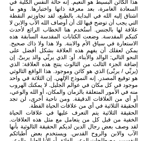
هذا الكائن البسيط هو النعيم. إنه حالة النفس الكلية في
السعادة الغامرة، بعد معرفة ذاتها واختبارها. وهو ما
اشتاق إليه الله في البداية. بالطبع، لقد تجاوزتم النقطة
التي يجب أن توضح فيها لك أن أوصاف الله الأب والابن لا
علاقة لها بالجنس. أستُخدم هنا الخطاب الرائع لأحدث
كتبكم المقدسة. وضعت الكتابات المقدسة السابقة هذه
الاستعارة في سياق الأم والابنة. ولا هذا ولا ذاك صحيح.
يمكن لعقلك أن يفهم هذه العلاقة بشكل أفضل على
النحو التالي: الوالد والأبناء. أو: الذي يربِّي والذ يربىَّ. إن
إضافة الجزء الثالث من الثالوث ينتج هذه العلاقة: الذي
(يربِّي / يربَّى) الذي هو كائن وموجود. هذا الواقع الثالوثي
هو توقيع المصدر. إنه النموذج الإلهي. إن الثلاثة في واحد
موجود في كل مكان في عوالم الجليل. لا يمكنك الهروب
منه في الأمور المتعلقة بالزمان والمكان، أو الله والوعي،
أو أي من العلاقات الدقيقة. ومن ناحية أخرى، لن تجد
الحقيقة الثلاثية في أي من علاقات الحياة الفظّة.
الحقيقة الثلاثية يتم التعرف عليها في علاقات الحياة
الخفية من قبل كل من يتعامل مع مثل هذه العلاقات.
لقد وصف بعض رجال الدين لديكم الحقيقة الثالوثية بأنها
الآب والابن والروح القدس. ويستخدم بعض أطبائكم
النفسيين مصطلحات الوعي الفائق أو الأنا العليا، والوعي