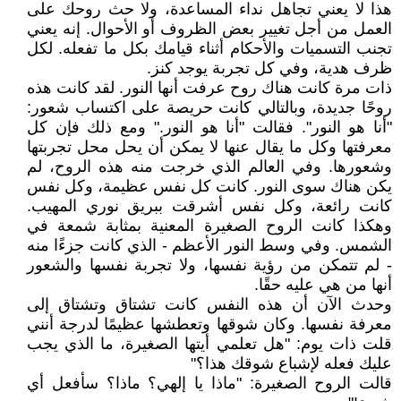
هذا لا يعني تجاهل نداء المساعدة، ولا حث روحك على
العمل من أجل تغيير بعض الظروف أو الأحوال. إنه يعني
تجنب التسميات والأحكام أثناء قيامك بكل ما تفعله. لكل
ظرف هدية، وفي كل تجربة يوجد كنز.
ذات مرة كانت هناك روح عرفت أنها النور. لقد كانت هذه
روحًا جديدة، وبالتالي كانت حريصة على اكتساب شعور:
"أنا هو النور". فقالت "أنا هو النور." ومع ذلك فإن كل
معرفتها وكل ما يقال عنها لا يمكن أن يحل محل تجربتها
وشعورها. وفي العالم الذي خرجت منه هذه الروح، لم
يكن هناك سوى النور. كانت كل نفس عظيمة، وكل نفس
كانت رائعة، وكل نفس أشرقت ببريق نوري المهيب.
وهكذا كانت الروح الصغيرة المعنية بمثابة شمعة في
الشمس. وفي وسط النور الأعظم - الذي كانت جزءًا منه
- لم تتمكن من رؤية نفسها، ولا تجربة نفسها والشعور
أنها من هي عليه حقًا.
وحدث الآن أن هذه النفس كانت تشتاق وتشتاق إلى
معرفة نفسها. وكان شوقها وتعطشها عظيمًا لدرجة أنني
قلت ذات يوم: "هل تعلمي أيتها الصغيرة، ما الذي يجب
عليك فعله لإشباع شوقك هذا؟"
قالت الروح الصغيرة: "ماذا يا إلهي؟ ماذا؟ سأفعل أي