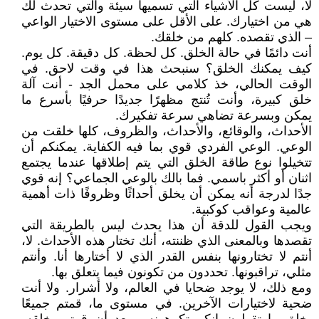
لا، ليست كل الأشياء التي تسميها سيئة والتي تحدث لك
هي من اختيارك. على الأقل على مستوى الاختيار الواعي
– الذي تقصده. كلهم من خلقك.
أنت دائمًا في حالة الخلق. كل لحظة. كل دقيقة. كل يوم.
كيف يمكنك الخلق؟ سنبحث هذا في وقت لاحق. في
الوقت الحالي، خذ كلامي على محمل الجد - أنت آلة
خلق كبيرة، وأنت تُنتج مظهرًا جديدًا حرفيًا بأسرع ما
يمكن وبسرعة تضاهي سرعة تفكيرك.
الأحداث، والوقائع، والأحداث، والظروف، كلها خلقت من
الوعي. الوعي الفردي قوي بما فيه الكفاية. يمكنكم أن
تتخيلوا نوع طاقة الخلق التي يتم إطلاقها عندما يجتمع
اثنان أو أكثر باسمي. فما بالك بالوعي الجماعي؟ إنه قوي
جدًا لدرجة أنه يمكن أن يخلق أحداثًا وظروفًا ذات أهمية
عالمية وعواقب كوكبية.
ويجب القول للدقة أن هذا يحدث ليس بالطريقة التي
تقصدها وبالمعنى الذي ظننته، أنك تختار هذه الأحداث. لا،
أنتم لا تختارونها بنفس القدر الذي لا أختارها أنا. وأنتم
مثلي، تراقبونها. تحددون من تكونون فيما يتعلق بها.
ومع ذلك، لا يوجد ضحايا في العالم، ولا أشرار. ولا أنت
ضحية لاختيارات الآخرين. في مستوى ما، قمتم جميعًا