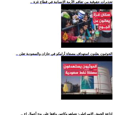
.. تحذيرات حقوقية من تفاقم الأزمة الإنسانية في قطاع غزة
.. الحوثيون يعلنون استهداف مصفاة أرامكو في جازان والسعودية تعلن
.. إذاعة الجيش الإسرائيلي: نتنياهو وكاتس وافقا على بدء أعمال إع