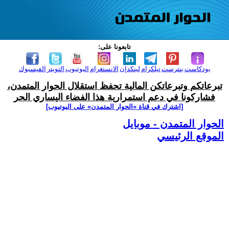
تابعونا على:
بودكاست
بنترست
تيلكرام
لينكدإن
الانستغرام
اليوتيوب
التويتر
الفيسبوك
تبرعاتكم وتبرعاتكن المالية تحفظ استقلال الحوار المتمدن،
فشاركونا في دعم استمرارية هذا الفضاء اليساري الحر
[اشترك في قناة ‫«الحوار المتمدن» على اليوتيوب]
الحوار المتمدن - موبايل
الموقع الرئيسي