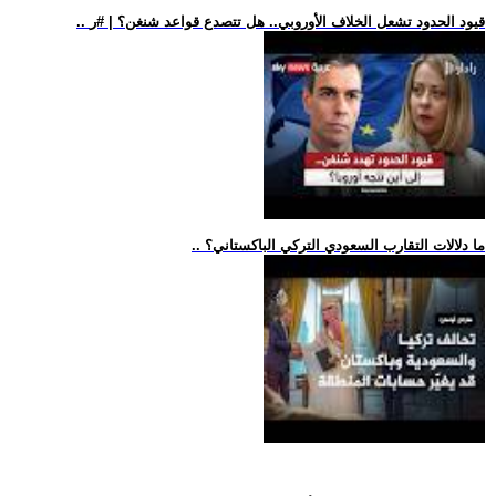
.. قيود الحدود تشعل الخلاف الأوروبي.. هل تتصدع قواعد شنغن؟ | #ر
.. ما دلالات التقارب السعودي التركي الباكستاني؟