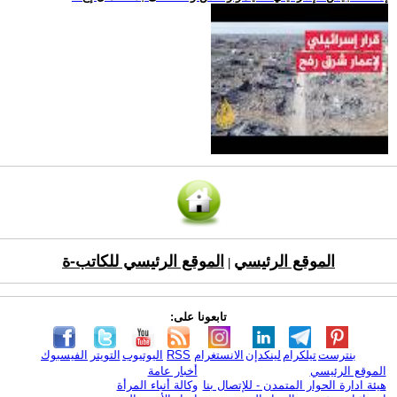
الموقع الرئيسي
الموقع الرئيسي للكاتب-ة
|
تابعونا على:
بنترست
تيلكرام
لينكدإن
الانستغرام
RSS
اليوتيوب
التويتر
الفيسبوك
الموقع الرئيسي
أخبار عامة
هيئة ادارة الحوار المتمدن - للإتصال بنا
وكالة أنباء المرأة