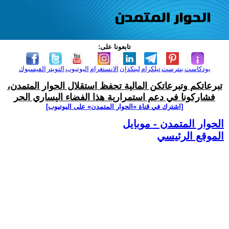
تابعونا على:
بودكاست
بنترست
تيلكرام
لينكدإن
الانستغرام
اليوتيوب
التويتر
الفيسبوك
تبرعاتكم وتبرعاتكن المالية تحفظ استقلال الحوار المتمدن،
فشاركونا في دعم استمرارية هذا الفضاء اليساري الحر
[اشترك في قناة ‫«الحوار المتمدن» على اليوتيوب]
الحوار المتمدن - موبايل
الموقع الرئيسي