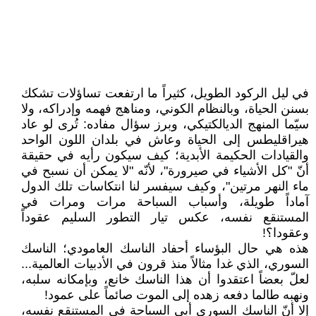
في ليل الركود الطويل، كثيراً ما ارتفعت تساؤلات تشكك
بسنن الحياة، وبالنظام الكوني، ومناهج فهمه وإدراكه، ولا
سيّما المنهج الديالكتيكي، وبرز سؤال مفاده: تُرى لو عاد
هيراقليطس إلى الحياة وعاش في بلدان اللون الواحد
والقيادات الحكيمة الأبدية؛ كيف سيكون رأيه في حقيقة
أنّ "كل الأشياء في صيرورة"، لأنّه "لا يمكن أن نسبح في
ماء النهر مرتين"، وكيف سيفسر لنا انتكاسات تلك الدول
آماداً طويلة، وأسباب السباحة مرات ومرات في
المستنقع نفسه، عكس تيار التطور السليم عقوداً
وعقودا؟!
هذه هي حال البؤساء أحفاد الناسك العامودي؛ الناسك
السوري، الذي غدا مثالاً منذ قرون في الأدبيات العالمية...
لعلّ بعضاً اعتقدوا أن هذا الناسك خانع، وبإمكانه سلبه،
ونهبه طالما دفعه زهده إلى الموت صائماً على عمود!
إلا أنّ الناسك السوري أبى السباحة في المستنقع نفسه،