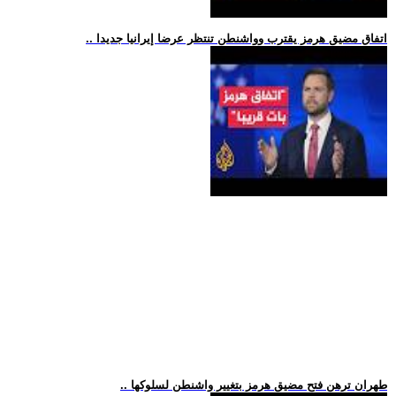
.. اتفاق مضيق هرمز يقترب وواشنطن تنتظر عرضا إيرانيا جديدا
.. طهران ترهن فتح مضيق هرمز بتغيير واشنطن لسلوكها