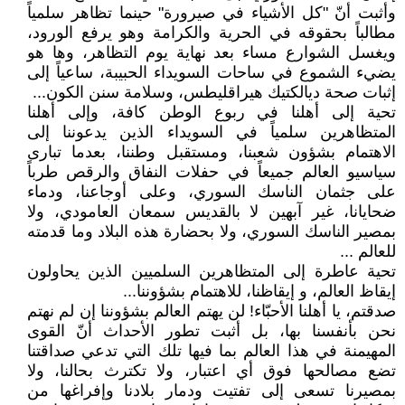
وأثبت أنّ "كل الأشياء في صيرورة" حينما تظاهر سلمياً
مطالباً بحقوقه في الحرية والكرامة وهو يرفع الورود،
ويغسل الشوارع مساء بعد نهاية يوم التظاهر، وها هو
يضيء الشموع في ساحات السويداء الحبيبة، ساعياً إلى
إثبات صحة ديالكتيك هيراقليطس، وسلامة سنن الكون...
تحية إلى أهلنا في ربوع الوطن كافة، وإلى أهلنا
المتظاهرين سلمياً في السويداء الذين يدعوننا إلى
الاهتمام بشؤون شعبنا، ومستقبل وطننا، بعدما تبارى
سياسيو العالم جميعاً في حفلات النفاق والرقص طرباً
على جثمان الناسك السوري، وعلى أوجاعنا، ودماء
ضحايانا، غير آبهين لا بالقديس سمعان العامودي، ولا
بمصير الناسك السوري، ولا بحضارة هذه البلاد وما قدمته
للعالم ...
تحية عاطرة إلى المتظاهرين السلميين الذين يحاولون
إيقاظ العالم، و إيقاظنا، للاهتمام بشؤوننا...
صدقتم، يا أهلنا الأحبّاء! لن يهتم العالم بشؤوننا إن لم نهتم
نحن بأنفسنا بها، بل أثبت تطور الأحداث أنّ القوى
المهيمنة في هذا العالم بما فيها تلك التي تدعي صداقتنا
تضع مصالحها فوق أي اعتبار، ولا تكترث بحالنا، ولا
بمصيرنا تسعى إلى تفتيت ودمار بلادنا وإفراغها من