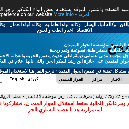
ة التصفح والنشر، الموقع يستخدم بعض أنواع الكوكيز نرجو النق
More info - المزيد
experience on our website
الفن
-
وكالة أنباء اليسار
-
وكالة أنباء العلمانية
-
وكالة أنباء العمال
-
وكا
الاقتصاد
-
اخبار الطب والعلوم
 الرئيسي لمؤسسة الحوار المتمدن
، علمانية، ديمقراطية، تطوعية وغير ربحية
ل مجتمع مدني علماني ديمقراطي حديث يضمن الحرية والعدالة الاجتم
حوار المتمدن على جائزة ابن رشد للفكر الحر والتى نالها أعلام في الفك
م مشاكل تقنية في تصفح الحوار المتمدن نرجو النقر هنا لاستخدام الموقع
كوردي
English
الاخبار
مراكز
الحوار المتمدن
ت
- ح 22 و23 / رواية ( تمزقات . . في ارض موحلة بالأكاذيب ) - عملي الروائي قبل الاخير ، 2021 - رواية غير منشورة
 وتبرعاتكن المالية تحفظ استقلال الحوار المتمدن، فشاركونا 
استمرارية هذا الفضاء اليساري الحر