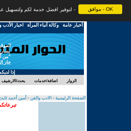
موافق - OK
لتوفير افضل خدمة لكم ولتسهيل عملي
أخبار عامة
-
وكالة أنباء المرأة
-
اخبار الأدب و
الموقع
يسارية
"من أج
حاز ال
إذا لديك
الزوار
اضافة/خدمات
بحث/الارشيف
الصفحة الرئيسية
-
الادب والفن
-
أمين أحمد ثاب
تبرعاتكم