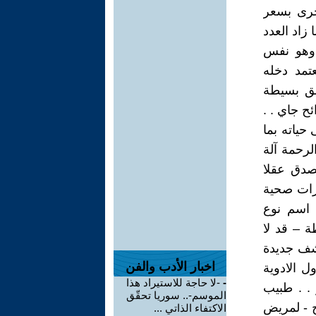
خرى بسعر
زاد العدد
 وهو نفس
عتمد دخله
ئق بسيطة
 جاي . .
حياته بما
لرحمة آلة
صدق عقلا
ررات صحية
 اسم نوع
ة – قد لا
شف جديدة
اخبار الأدب والفن
ل الادوية
-
-لا حاجة للاستيراد هذا
 . . طبيب
الموسم-.. سوريا تحقّق
ج - لمريض
الاكتفاء الذاتي ...