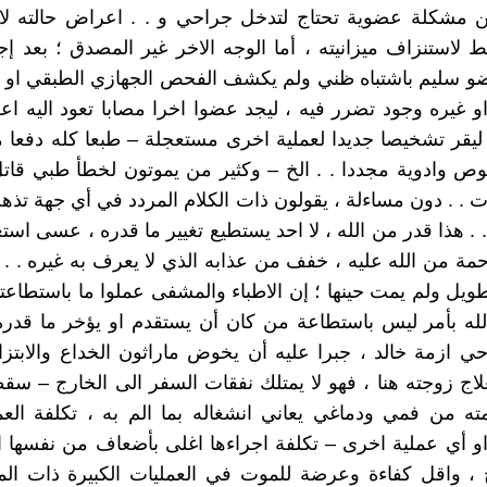
ن مشكلة عضوية تحتاج لتدخل جراحي و . . اعراض حالته لا 
 لاستنزاف ميزانيته ، أما الوجه الاخر غير المصدق ؛ بعد إج
و سليم باشتباه ظني ولم يكشف الفحص الجهازي الطبقي او ا
و غيره وجود تضرر فيه ، ليجد عضوا اخرا مصابا تعود اليه 
ليقر تشخيصا جديدا لعملية اخرى مستعجلة – طبعا كله دفعا م
ص وادوية مجددا . . الخ – وكثير من يموتون لخطأ طبي قات
 . . دون مساءلة ، يقولون ذات الكلام المردد في أي جهة تذهب
 . . هذا قدر من الله ، لا احد يستطيع تغيير ما قدره ، عسى اس
مة من الله عليه ، خفف من عذابه الذي لا يعرف به غيره . . إ
ويل ولم يمت حينها ؛ إن الاطباء والمشفى عملوا ما باستطاعته
له بأمر ليس باستطاعة من كان أن يستقدم او يؤخر ما قدره
ازمة خالد ، جبرا عليه أن يخوض ماراثون الخداع والابتزاز
لاج زوجته هنا ، فهو لا يمتلك نفقات السفر الى الخارج – 
ته من فمي ودماغي يعاني انشغاله بما الم به ، تكلفة العم
او أي عملية اخرى – تكلفة اجراءها اغلى بأضعاف من نفسها 
 ، واقل كفاءة وعرضة للموت في العمليات الكبيرة ذات الم