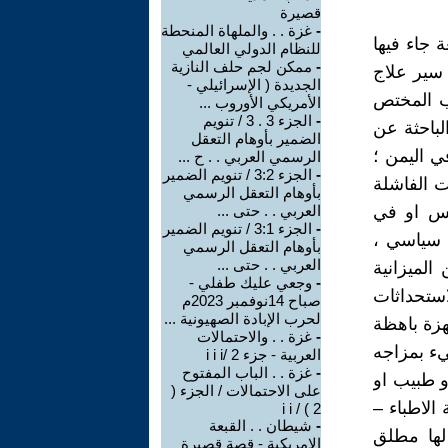
قصيرة
-
غزة . . والملهاة المنحطة
 جاء فيها
للنظام الدولي العالمي
-
ممكن لجم حلف النازية
 سير علاج
الجديدة ( الإسرائيلي -
ب المختص
الأمريكي الأوروب ...
-
الجزء 3 . 3 / تنويم
لباحثة عن
الضمير بأوهام التعقل
ي اليمن ؛
الرسمي العربي . . ح ...
-
الجزء 3:2 / تنويم الضمير
ت الفاشلة
بأوهام التعقل الرسمي
يس او في
العربي . . حتى ...
-
الجزء 3:1 / تنويم الضمير
ن سياسي ،
بأوهام التعقل الرسمي
العربي . . حتى ...
الميزانية
-
وجعي عليك طفلي -
استحداثات
صباح 14نوفمبر 2023م
لحرب الإبادة الصهيونية ...
هزة باهظة
-
غزة . . والاحتمالات
يء بمزاجه
العربية - جزء 2 /i i i
-
غزة . . الباب المفتوح
 طبيب او
على الاحتمالات / الجزء (
الاطباء –
2 ) / i i
-
شيطان . . القبعة
لها مطلق
الامريكية - قصة قصيرة