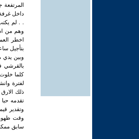
المرتفعة ج
داخل غرفة 
. . لم يكت
وهم من اش
اخطر العم
بتأجيل ساع
وبين يدي م
بالقرشي ف
كلما خلوت 
لفترة وانش
ذلك الارق 
تقدمه حبا 
وتقدير قيم
وقت ظهوره
سابق ممكنه 