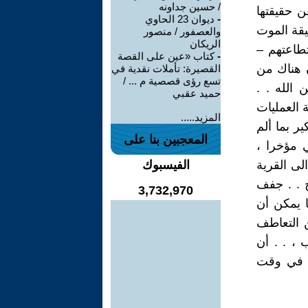
/ حسين جداونه
ن حقيقتها
-
ديوان 23 الحاوي
يقة الموت
والعصفور / منصور
الريكان
تطاعتهم –
-
كتاب «عين على القصة
 هناك من
القصيرة: تأملات نقدية في
تسع رؤى قصصية م ... /
الله . .
حميد عقبي
 العمليات
المزيد.....
ر بما ألم
المعجبين بنا على
 مؤخرا ،
لى القرية
الفيسبوك
ج . . جفف
3,732,970
 يمكن أن
ن التعاطف
 ، . . أن
ت في وقت