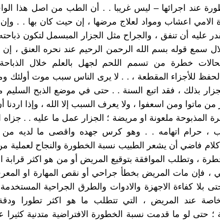
رة عند اجرائها – ليس غريبا . . أن الطب من اصل هذا الوا
ة الامي اعشاب ومواد لعلاج مرضها ، إن حيت كان بها . . وإن
ر عليه أن تنفق ، والجراح مثل الجزار المبسمل لتكون ذباحته 
ل سمع قوله بسم الله الرحمن الرحيم عند نحره العنق ، إن
حالات خطرة من تسمم اللحم لجهل بالعلم خلال الذباحة 
الحفظ للأجزاء المقطعة ، . . لا يرى الناس سبب موت أولئك و
لجزار بذلك ، فقد اتبع السنة . . حتى في موضع الذبح السليم م
 من ماتوا ومن اسعفوا ، ولا يعرف السبب إلا الله ، وإذا اردنا 
قرة المذبوحة ملعونة او مريضة ؛ الجزار عمل ما عليه . . جزاه ا
يب ، حرام اتهامه . . وهو كرس جهده واقصى ما لديه من ا
لام فاضي أن يشعر الطبيب نسبة الخطورة والنجاح لعملية من
خطرة ، وتطلب الموافقة بتوقيع المريض أو من هو اكثر قرابة ال
ي ، فإن مات المريض بخطأ جراحي أو نقص المهارة او المعرف
حتى بلا كفاءة الاجهزة والادوات والطرق الجراحية المستخدمة 
لخاصة عند المريض ، التي تتطلب ما هو اكثر تطورا ودق
؛ حتى لو ما قدمت نسبة الخطورة الافتراضية متدنية كثيرا ع