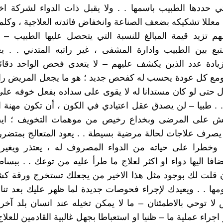
ي حددها الطبيب باسمها . . ولا يقبل ذات الدواء لشركة ا
معللا تشكيكه بضعف الصناعة وانخفاض فائدته العلاجية ، وكلما 
م تزيد قيمة المبالغ للنسبة التي يتحصل عليها الطبيب –
متبع بين الطبيب وادارة المشفى ، غير راتبه المتدني . . ي
زيادة عدد الذين يكشف عليهم – لا يتعدى فحص الواحد دقا
مع كل عودة يحسب له كفحص جديد ؛ هو ما يجعل المريض رائح
ال حتى لو كان مستدانا له لا يقوى على سداده بفعل خوفه على 
. . طبيا – لن يصدق عقل اعتيادي في الكون ، أن تكون مهنة ا
يش على المرضى وبخداع رخيص من موهمات التخويف ؛ اي
 يصرف علاجات لحالة مرضية بسيطة . . يعود المتعالج بمتض
وخطرا على حياته من الدواء المصروف له ، يعتذر ويغير
افا اليها دواء او اكثر لعلاج ما طرأ عليه من توعك . . ببساط
 قلت لك بوجود مثل هذا الاخير من يجعلك تستخرج ورقة ك
ها . . ويعيدك لإجراء فحوصات جديدة لما ظهر عليك بعد تناو
ا توحي بالاطمئنان – ما لا يمكن تخيله عند انسان بلد آخر
راء عملية ما – ظنيا او استعباطا بجهل غالبية القادمين للعلا