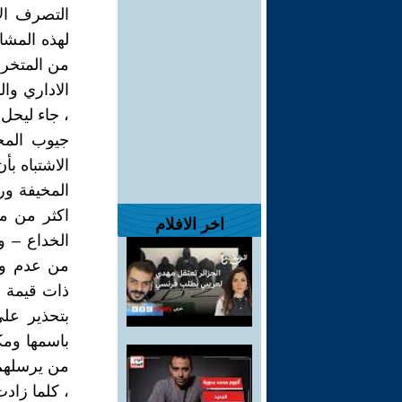
التصرف الا
لهذه المشا
من المتخرج
الاداري وال
، جاء ليحل
جيوب المح
الاشتباه بأ
المخيفة ور
اكثر من م
اخر الافلام
الخداع – 
من عدم وج
ذات قيمة عل
بتحذير عل
باسمها ومك
من يرسلهم 
، كلما زاد