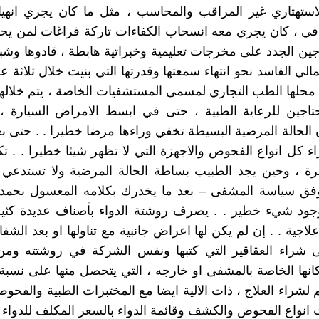
ستهتاري غير المراقب والمحاسب ، مثل ما كان يجري انهيار
في ، كان يجري معه انسحاب الكفاءات تاركة فراغات لمن يح
ين الجدد على مخرجات تعليمية وخبراتية هابطة ، قادوها وشب
مالي الفاسد نحو انتهاء سمعتها وقدرتها التي بنيت خلال ثلاثة 
 محلها الطب التجاري لمسمى المستشفيات الخاصة ، يتم خلاله
تاجين للرعاية الطبية ، حتى في ابسط الامراض السيارة ، 
ن الحالة المرضية البسيطة تخفي وراءها مرضا خطيرا . . حتى بع
اء كل انواع الفحوص والاجهزة التي لا تظهر شيئا خطيرا . . تك
رة ، وحين يجد الطبيب بساطة الحالة المرضية ولا تستدعي 
وفق سياسة المشفى – بعد ما يخدرك بكلامه المعسول بحمد ل
ود شيء خطير . . يصرف روشتة الدواء بأصناف عديدة كثير 
اجية . . إن لم يكن لها اعراض جانبية مع تناولها او بعد الشفا
ى شراء العقاقير التي كتبها ونفس الشركة في روشتته ومن 
انها الخاصة بالمشفى او خارجه ، التي يتحصل منها على نسبة
لشراء العلاج ، ذات الالية ايضا مع المختبرات الطبية والفحوص
ت انواع الفحوص والكشف وقائمة الدواء بالسعر المكلف للدواء 