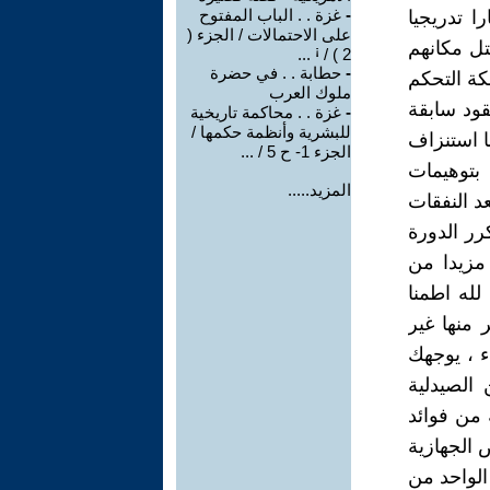
-
غزة . . الباب المفتوح
ا تدريجيا
على الاحتمالات / الجزء (
تل مكانهم
2 ) / ꜟ ...
-
حطابة . . في حضرة
كة التحكم
ملوك العرب
عقود سابقة
-
غزة . . محاكمة تاريخية
للبشرية وأنظمة حكمها /
ا استنزاف
الجزء 1- ح 5 / ...
بتوهيمات
المزيد.....
د النفقات
رر الدورة
مزيدا من
له اطمنا
منها غير
ء ، يوجهك
الصيدلية
 من فوائد
 الجهازية
الواحد من