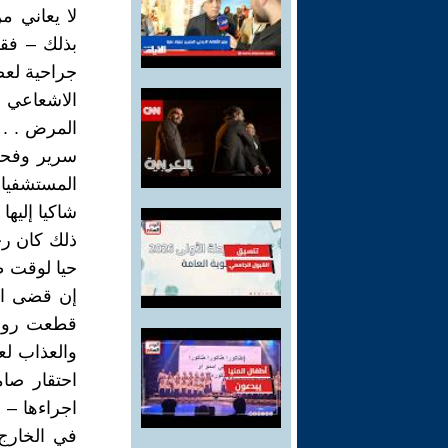
لا يعاني م
بذلك – فقط
جراحية لعض
الاشعاعي ا
المرض . . 
سرير وفحو
المستشفيات
شاكيا إليها
ذلك كان رح
حيا لوقت ط
إن قضى ال
قطعت روحي 
والعذاب لع
احتقار صام
اجراءها – 
في الخارج