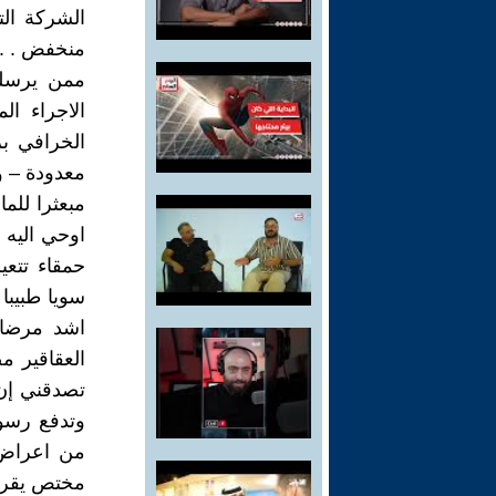
الشركة الت
منخفض . . 
ممن يرسله
الاجراء ال
الخرافي ب
معدودة – و
مبعثرا للم
اوحي اليه 
حمقاء تتع
سويا طبيبا
اشد مرضا 
العقاقير مض
تصدقني إن
وتدفع رسوم
من اعراض ل
مختص يقر اج