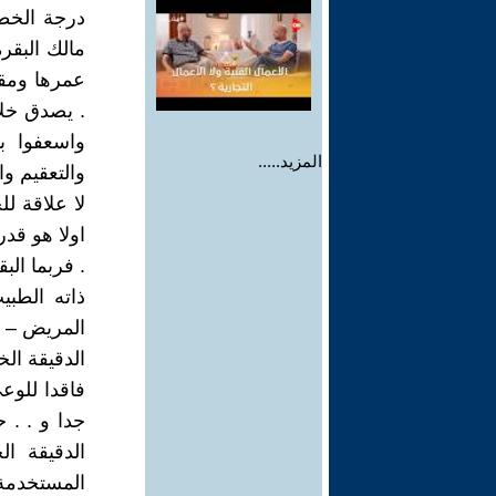
درجة الخطو
مالك البقر
عمرها ومقد
. يصدق خلا
واسعفوا ب
المزيد.....
والتعقيم و
لا علاقة ل
اولا هو قدر
. فربما الب
ذاته الطب
المريض – ك
الدقيقة ال
فاقدا للوع
جدا و . . 
الدقيقة ا
المستخدمة 