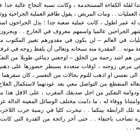
دا لقلة الكفاءة المستخدمة ، وكانت نسبة النجاح عالية جدا ع
العمليات . . ومات المريض ، يقول طاقم العملية الجراحية ووث
ب له عمر اطول ، كانت عملية صعبة جدا ؛ بذل الجراحون اس
هر الجراحين عالميا واسمهم معروف في الخارج . . ويجرون
ليات في العالم – لن يكون في مقدورهم تغيير المكتوب من 
ة موته . . المقدرة منه سبحانه وتعالى أن يلفظ روحه في غرفة
ن هم اشد رحمة من الخلق – اوجعني دماغي طويلا من التفكي
ي مرض زوجته ، اوقات متعددة يسيطر حضورها على ذهني
الى نفسي او اذهب للنوم بحالات من التعسر ، كان سفرهما ا
غاله المنقطع من التواصل معي بعد عودتهما لاستكمال العلا
ودوامة التفكير من اجل صديقك المقرب ، على الاقل هذا ما
وامتنانا ووفاء له ، ما دامت مختلف الوسائل المعينة الدالة ع
ة تلك الرابطة بينكما . . تبخرت كليا في زمنية حرب اللاحرب
 تصاحب باختفاء . . حتى آخر رائحة من القدرة التي كان
. . .