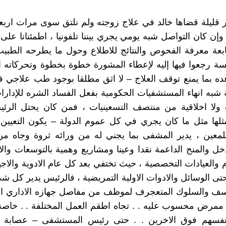
قليلة قضاها خالد في علاج زوجته ولم نلتق سوى مرات اربعة
 وإن كان التواصل شبه يومي يجري بيننا تلفونيا ، اطمئنانا على
بعة معرفة الفحوص والنتائج للاطلاع وحول ما يطرحه الطبي
ة رجعوا فيها إليه لإعطاء المشورة خطوة بخطوة وتحركاته ا
ه بما يمنع توقف العلاج – لا اثق مطلقا بوجود طب علاجي ف
شبه انهاء المستشفيات الحكومية بفعل الفساد الشره للإدارا
ة ولا اخلاقية من منتصف التسعينيات ، فمن كان يحتل الرئ
مثلها مثل ما كان يجري في كل عموم الدولة – يكون التعيي
لمعين ، يدير المشفى بما يجني له من ورائه ثروة وجاه من 
دخل والمنح الداعمة نقدا وعينا ومشاريع وهمية بالتوسعات وال
 والعيادات التخصصية ، حيث تختفي بعد كل عام الادوية والاج
حتى الوسائل والادوات الاولية التمريضية ، فالرئيس يدير كل ش
عسف والسلوك المتعجرف لموظف من مفاصل جهازه الاداري او
ممرض محسوب عليه . . تجاه اطقم العمل المختلفة . . خاصة 
فسهم فوق الاخرين . . حتى رئيس المستشفى – عصابة 