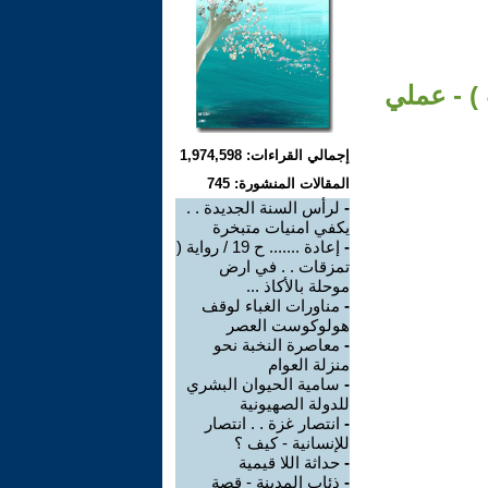
ب ) - عملي
إجمالي القراءات: 1,974,598
المقالات المنشورة: 745
-
لرأس السنة الجديدة . .
يكفي امنيات متبخرة
-
إعادة ....... ح 19 / رواية (
تمزقات . . في ارض
موحلة بالأكاذ ...
-
مناورات الغباء لوقف
هولوكوست العصر
-
معاصرة النخبة نحو
منزلة العوام
-
سامية الحيوان البشري
للدولة الصهيونية
-
انتصار غزة . . انتصار
للإنسانية - كيف ؟
-
حداثة اللا قيمية
-
ذئاب المدينة - قصة