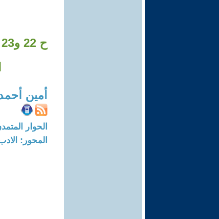
ح
ا
أمين أحمد
الحوار المتمدن-العدد: 7837 - 23
المحور: الادب