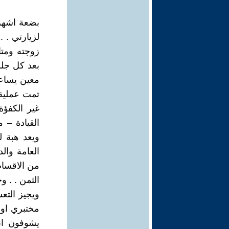
بضعة اشهر 
لزيارتي . .
زوجته ومتا
بعد كل جلس
معين يساعد
تمت عملية 
غير الكفؤ
القيادة – 
ويعد هبة ل
العامة وال
من الاقسام
الثمن . . و
ويجيز الت
مختبري او 
يشوفون ان