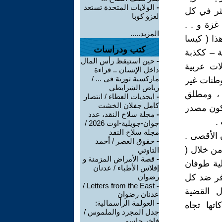
-
الولايات المتحدة تستعد
كثر في كل
لغزو كوبا
غزة و . .
المزيد.....
ذا ( كيسا
كتب ودراسات
ة – ككذبة
-
حين استيقظ رأس المال
ات عربية
داخل الإنسان .. قراءة
ماركسية ثورية في ... /
وطنات غير
رياض الشرايطي
 ، ومطلق
-
ابجديات العطاء / انتصار
كامل جفلان الخشت
كون مصدر
-
مجلة سلاح النقد، عدد
.
جوان-جويلية-اوت 2026 /
مجلة سلاح النقد
 الأقصى .
-
حقوق العصر / أحمد
من خلال (
التاوتي
-
قصة الأمراض المزمنة و
لية طوفان
إفلاس الأطباء / عدنان
افر ضد كل
رضوان
Letters from the East /
-
ل القضية
عدنان رضوان
-
العولمة الرأسمالية:
اتها تجاه
جدل المجرد والملموس /
فاخر جاسم