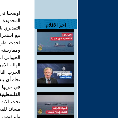
اوضحنا في 
المحدودة 
اخر الافلام
التقديري ب
مع استمراري
وممارسته ا
الحيواني ا
الهالة الا
الحرب الناز
تجاه أي بل
في حربها ا
تحت آلات 
مساند للقض
والرؤوس ال