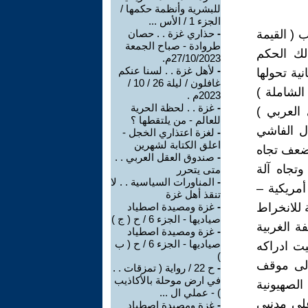
للبشرية وأنظمة حكمها /
الجزء 1 / الأس ...
 ( القيمة
-
حذاري غزة . . حصان
طروادة - صباح الجمعة
لك الحكم
27/10/2023م.
-
لأهل غزة . . لسنا عنكم
ية تحولها
غافلون / ليلة 26 / 10 /
الشاملة )
2023م .
-
غزة . . لحظة الحرية
 ارتقاء ( الوعي العربي )
للعالم - من يلتقطها ؟
ال الفاشي
-
لغزة اعتذاري الخجل -
اعلق الكتابة لشهرين
لضعف تجاه
-
صندوق العقل العربي . .
وتجاه آلة
متى يتحرر
-
المناورات السياسية . . لا
أمريكية –
تنقذ أهل غزة
 للانخراط
-
غزة ومصيدة اصطياد
صياديها - الجزء 6 / ح ( ج )
ة الغربية
-
غزة ومصيدة اصطياد
صياديها - الجزء 6 / ح ( ب
 غشيت ادراكه
)
الى موقف
-
ح 22 / رواية ( تمزقات . .
في ارض موحلة بالأكاذيب
الصهيونية
) - عملي ال ...
على مدنيي
-
غزة ومصيدة اصطياد