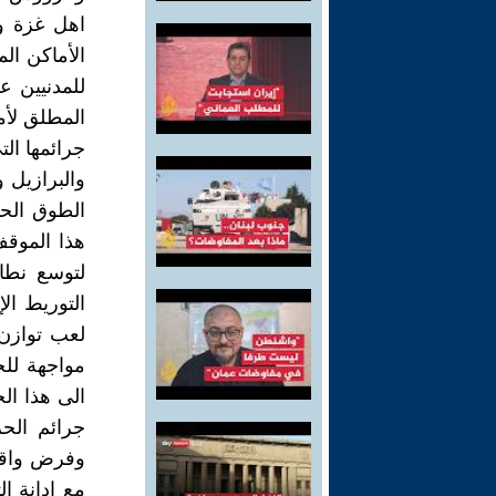
اهل غزة و
الأماكن الم
للمدنيين 
المطلق لأم
جرائمها الت
الطوق الحد
هذا الموقف
التوريط الإ
لعب توازن 
مواجهة للح
الى هذا ال
جرائم الحر
وفرض واقع ا
مع ادانة ا