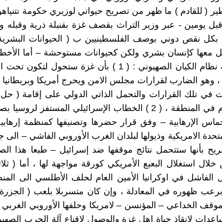
طير ( للقادم ) ما ظهر من تصريح حيواني لوزيري حكومة نتنياهو
قبل يومين - عبر وزير التراث بقصف غزة بقنبلة ذرية وقبله وز
كل نقص دوني بوصف الفلسطينيين ب ( الحيوانات البشرية ) 
مل معها كإنسان بشري ولكن كحيوانات مستوحشة – أما الأخط
ما صرح به نظام الكيان الصهيوني : ( 1 ) بأن غزة ستحول لتك
 ، وهو الضارب لقرارات مجلس الامن ويحرج أمريكا وبريطانيا و
 في تلك القرارات والتحمل الذاتي الدولي على إقامة ( حل ا
ليعم السلام في المنطقة ، ( 2 ) الخطاب الإسرائيلي المستفز لروسي
ماس الإرهابية – وفق قرار حضرها وتصنيفها كمنظمة إرهابي
متحدة الامريكية وذيولها لبلدان الغرب الأوروبي الفاشي – الى 
صريح بأنها ستتحمل نتائج موقفها ضد إسرائيل – طبعا هذا ال
 خلال استغلال البعبع الأمريكي كورقة مواجهة لها ، أما ( ثلا
ل الفاشل في اوكرانيا الأمين العام لحلف الأطلسي الى الم
 برعب ظهوره في المعادلة ، وإن كان متسربلا بلعب ( الجزرة
موقف الخداعي – المؤنسن – لامريكا وحلفها الأوروبي الغربي
عدات لإنقاذ حياة اهل غزة والوصول لاقناع آلة الحرب الصهيوني