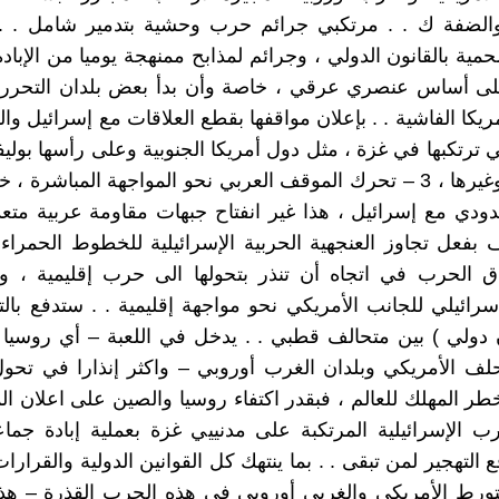
الضفة ك . . مرتكبي جرائم حرب وحشية بتدمير شامل . .
حمية بالقانون الدولي ، وجرائم لمذابح ممنهجة يوميا من الإباد
على أساس عنصري عرقي ، خاصة وأن بدأ بعض بلدان التحرر ع
ريكا الفاشية . . بإعلان مواقفها بقطع العلاقات مع إسرائيل و
ي ترتكبها في غزة ، مثل دول أمريكا الجنوبية وعلى رأسها بوليف
والبرازيل وغيرها ، 3 – تحرك الموقف العربي نحو المواجهة المباشرة 
ودي مع إسرائيل ، هذا غير انفتاح جبهات مقاومة عربية متعد
 بفعل تجاوز العنجهية الحربية الإسرائيلية للخطوط الحمراء 
سرائيلي للجانب الأمريكي نحو مواجهة إقليمية . . ستدفع بالتأ
دولي ) بين متحالف قطبي . . يدخل في اللعبة – أي روسيا 
لف الأمريكي وبلدان الغرب أوروبي – واكثر إنذارا في تحو
خطر المهلك للعالم ، فبقدر اكتفاء روسيا والصين على اعلان 
ب الإسرائيلية المرتكبة على مدنييي غزة بعملية إبادة جما
لتهجير لمن تبقى . . بما ينتهك كل القوانين الدولية والقرارات
لتورط الأمريكي والغربي أوروبي في هذه الحرب القذرة – ه