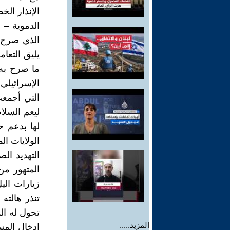
الإنذار الخ
الدموية – 
الذي صرح ب
يليق التعا
الإسرائيلي
التي أجمعت
لها بدعم ح
الولايات ال
التهديد ال
المتهور من
زيارات الي
تنذر هالته
تحول له ال
المزيد.....
ادخال المسا