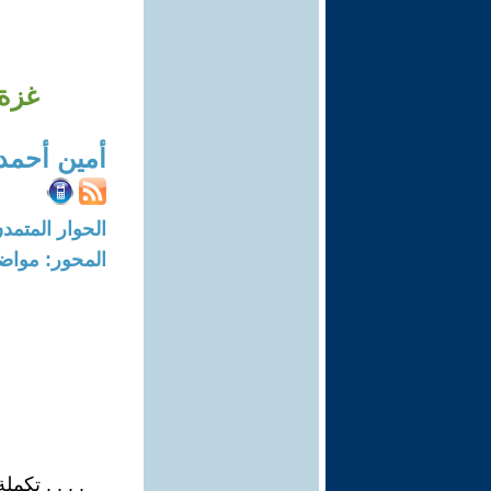
غزة .
أمين أحمد
الحوار المتمدن-العدد: 7789 - 23
المحور: مواض
. . . . تكملة