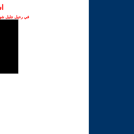
ا‫
في رحيل جليل شهبا