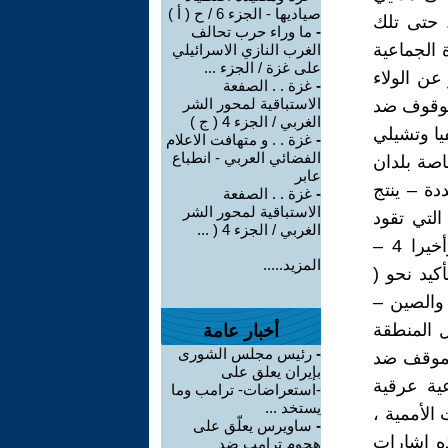
صياديها - الجزء 6 / ح ( أ )
 حتى تلك
-
ما وراء حرب تحالف
ة الجماعية
الغرب النازي الاسرائيلي
على غزة / الجزء ...
ن الولاء
-
غزة . . الصفعة
الاستباقية لمحور الشر
الوقوف ضد
الغربي / الجزء 4 ( ج )
يا وتشيلي
-
غزة . . و متهافت الاعلام
الفضائي العربي - انطباع
، خاصة بلدان
عابر
دة – ينتج
-
غزة . . الصفعة
الاستباقية لمحور الشر
التي تقود
الغربي / الجزء 4 ( ...
لتوسع نطاق الحرب في اتجاه أن تنذر بتحولها الى حرب إقليمية ، وأخيرا 4 –
المزيد.....
كيد نحو (
والصين –
ل المنطقة
أخبار عامة
-
رئيس مجلس الشورى
الموقف ضد
بإيران يعلق على
عية عرقية
-استعراضات- ترامب وما
يستخد ...
 الأممية ،
-
ساويرس يعلّق على
ذه إشارات
هجوم ترامب ضد