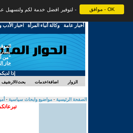
موافق - OK
لتوفير افضل خدمة لكم ولتسهيل عملي
أخبار عامة
-
وكالة أنباء المرأة
-
اخبار الأدب و
الموقع
يسارية
"من أج
حاز ال
إذا لديك
الزوار
اضافة/خدمات
بحث/الارشيف
الصفحة الرئيسية
-
مواضيع وابحاث سياسية
-
أمي
تبرعاتكم