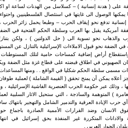
قة على ( هدنة إنسانية ) – كسلاسل من الهدنات لساعة او ا
ا يمكنها الوصول الى غايتها في استئصال الفلسطينيين واحتواء 
إنسانية تدفع نحو إيقاف الحرب – وطبعا يحمل زائر الحرب ه
قة أمريكية يقبل بها العرب وسلطة الحكم الفتحية في الضف
 والذهاب نحو تسوية الى ( حل الدولتين ) ، ولكن بتنازل
في الضفة نحو قبول الاملاءات الإسرائيلية بالتنازل عن المست
استقطاع أراض إضافية كمساحات حامية لتلك المستوطنات
يان الصهيوني في اطلاق قبضته على قطاع غزة مثل الضفة وي
ات مسمى سلطة الحكم شكليا في الواقع . . ومنها المساعدات 
جز أعلاه يمكن أن يمنح تحقق ( القيمة الشاملة ) لعملية طوفان
ا ، وذلك عبر حكومة الحرب العنصرية الفاشية الإسرائيلية ، و
مغامرة ) المتوهمة والساذجة ، التي ستحيل الاثار السلبية لعم
ي حرب الإبادة العرقية والتدمير الشامل والتهجير بانتهاك س
وق الانسان وضد القرارات الأممية الصادرة باجماع حو
 والادانات المتكررة غير المنفذة بحق إسرائيل في انتهاك
دان الجوار العربي .