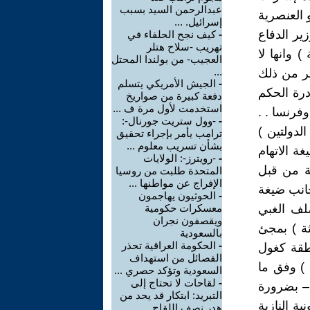
عبدالرحمن السيد بسبب
 العنصرية
إسرائيل. ...
ير الدفاع
-
كيف نجح الحلفاء في
تهريب -سلاح هتلر
وانها لا
العجيب- من بولندا المحتل
...
ر من ذلك
-
الجيش الأمريكي يتسلم
ون تحت ادرة الحكم
دفعة كبيرة من صواريخ
استخدمت لأول مرة ف ...
فرنسا . .
-
-وول ستريت جورنال-:
لدولتين )
ترامب يأمر بإجراء تحقيق
بشأن تسريب معلوم ...
ا بصيغة الاتهام
-
-رويترز-: الولايات
ة من قبل
المتحدة طلبت من روسيا
الإفراج عن مواطنها ...
جانب ضيغة
-
الحوثيون يهاجمون
صلف الغبي
معسكرات حكومية
ويقصفون نجران
ثة ) بمجئ
بالسعودية
-
الحكومة العراقية تحذر
نطقة كغول
الفصائل من استهداف
 ) وفق ما
السعودية وتؤكد حصري ...
-
لقاحات لا تحتاج إلى
 – بضرورة
التبريد: ابتكار قد يحد من
ة النازية
هدر نصف اللقاح ...