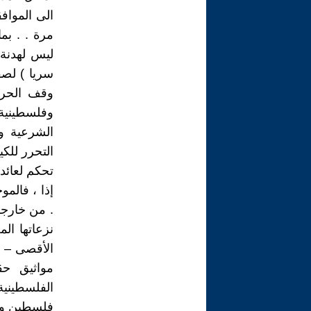
الى المواف
مرة . . بم
ليس لهدنة 
سريا ) لصف
وقف الحرب
وفلسطينية 
الشرعية و
التحرر للك
تحكم لعائد
إذا ، فالمو
. من خارجه
نزعاتها ال
الأقصى – أ
مواثيق حق
الفلسطينية
فلسطين وبل