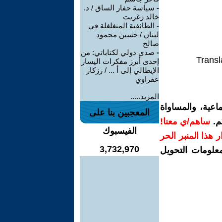
-
سياسة حفار الساق / د.
خالد زغريت
-
الطائفية المتغلغلة في
لبنان / حسين محمود
صالح
-
صدى دولي لكتاباتي: من
Transl
إحدى أبرز مفكرات اليسار
الإيطالي إلى أ ... / رزكار
عقراوي
المزيد.....
اعية، والمساواة
المعجبين بنا على
م.
ساهم/ي معنا!
الفيسبوك
رار هذا المنبر الحر
3,732,970
معلومات التحويل