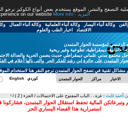
ة التصفح والنشر، الموقع يستخدم بعض أنواع الكوكيز نرجو النق
More info - المزيد
experience on our website
الفن
-
وكالة أنباء اليسار
-
وكالة أنباء العلمانية
-
وكالة أنباء العمال
-
وكا
الاقتصاد
-
اخبار الطب والعلوم
 الرئيسي لمؤسسة الحوار المتمدن
، علمانية، ديمقراطية، تطوعية وغير ربحية
ل مجتمع مدني علماني ديمقراطي حديث يضمن الحرية والعدالة الاجتم
حوار المتمدن على جائزة ابن رشد للفكر الحر والتى نالها أعلام في الفك
م مشاكل تقنية في تصفح الحوار المتمدن نرجو النقر هنا لاستخدام الموقع
كوردي
English
الاخبار
مراكز
الحوار المتمدن
ن أحمد ثابت
- غزة . . الباب المفتوح على الاحتمالات / الجزء ( 2 ) / ꜟ
 وتبرعاتكن المالية تحفظ استقلال الحوار المتمدن، فشاركونا 
استمرارية هذا الفضاء اليساري الحر