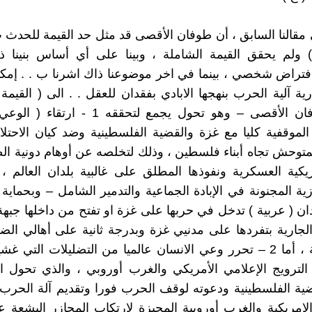
مقالنا السابق ، أن طوفان الأقصى قد مثل حد القيمة للحدث ب
) ولم يحقق القيمة الشاملة ، وبينا على أي أساس بنينا ذ
افتراض شخصي ، بينما في اخر موضوعنا ذاك اشرنا ب . . إمكان
ة آلية الحرب بنهجها الابادي بفقدان للعقل . . الى ( القيمة 
لحدث طوفان الأقصى – وهو تحول يجمع لتحققه 1 -
لموقفية كليا مع غزة والقضية الفلسطينية وضد كيان الاحتل
لمتوحش تجاه أبناء فلسطين ، وذلك لتخلصه عن أوهام دونية ا
مريكية العسكرية ونفوذها المطلق على غالبية بلدان العالم ، 
ية المجنونة في الإبادة الجماعية والتدمير الشامل – وبحماية 
دان ( عربية ) تدخل في حربها على غزة او تفتح من داخلها جبهة
لجارية بتفردها على مدنيي غزة وبدرجة ثانية على أهالي الضف
الفلسطينية ، أما 2 – تحرر وعي الانسان عالميا من التضليلات التي
الترويج الإعلامي الأمريكي والغرب أوروبي ، والذي تحول 
ية الفلسطينية ودعوته لوقف الحرب فورا وتقديم آلة الحرب 
امريكية والغرب أوروبية المجيزة لارتكاب المجازر البشعة 