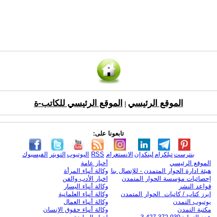
الموقع الرئيسي
الموقع الرئيسي للكاتب-ة
|
تابعونا على:
بنترست
تيلكرام
لينكدإن
الانستغرام
RSS
اليوتيوب
التويتر
الفيسبوك
الموقع الرئيسي
أخبار عامة
هيئة ادارة الحوار المتمدن - للإتصال بنا
وكالة أنباء المرأة
إحصائيات مؤسسة الحوار المتمدن
اخبار الأدب والفن
قواعد النشر
وكالة أنباء اليسار
ابرز كتاب / كاتبات الحوار المتمدن
وكالة أنباء العلمانية
يوتيوب التمدن
وكالة أنباء العمال
مكتبة التمدن
وكالة أنباء حقوق الإنسان