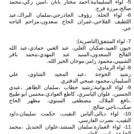
5- لواء السليمانية:أحمد مختار بابان ،أمين زكي،محمد
صالح،مرزة فرج.
6- لواء الحلة: رؤوف الجادرجي،سلمان البراك،عبد
اللطيف الفلاحي،عمران الحاج سعدون،مزاحم الباجه
جي.
7- لواء المنتفق(الناصرية):
خيون العبيد،صكبان العلي، عبد الغني حمادي،عبد الله
الفالح السعدون،السيد عبد المهدي،محمد باقر
الشبيبي،محمود رامز،موحان الخير الله.
8- لواء الرمادي:
رشيد الخوجة ،عبد المجيد الشاوي، علي
السليمان،محمود صبحي الدفتري.
9- لواء الديوانية:رشيد خطاب ،سلمان الظاهر ،عبدي
الحسين، علوان الياسري، كاطع العوادي،محسن ابو طبيخ
،نافع الملاك، مصطفى السنوي، مظهر الحاج
صكب،ناجي صالح.
10- لواء ديالى:ألياس النقيب، حكمت سليمان،داود
النقيب، نصرت الفارسي.
11- لواء العمارة:سلمان المنشد،علوان الجنديل ،محمد
الخليفة، ياسين العامر..