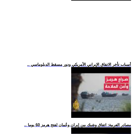
.. أسباب تأخر الاتفاق الإيراني الأمريكي ودور مسقط الدبلوماسي
.. مصادر العربية: اتفاق وشيك بين إيران وعُمان لفتح هرمز 60 يوما