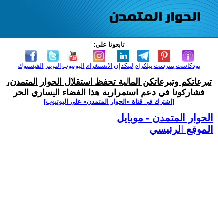
تابعونا على:
بودكاست
بنترست
تيلكرام
لينكدإن
الانستغرام
اليوتيوب
التويتر
الفيسبوك
تبرعاتكم وتبرعاتكن المالية تحفظ استقلال الحوار المتمدن،
فشاركونا في دعم استمرارية هذا الفضاء اليساري الحر
[اشترك في قناة ‫«الحوار المتمدن» على اليوتيوب]
الحوار المتمدن - موبايل
الموقع الرئيسي