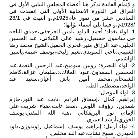
و لإتمام الفائدة نذكر هنا أعضاء المجلس النيابي الأول في
العراق في الدورة الانتخابية الأولى التي انعقدت في
السادس عشر من تموز عام1925م،و انتهت في 28/1
/1928م،و فيما يلي أسماء نوّابها:
1- لواء بغداد: أحمد الداود ،أمين الجرجفي،حمدي الباجه
جي،ساسون حسقيل،رشيد عالي الكيلاني، عبد الحسين
الجلبي،عبد الرزاق منير،فخري الجميل،الشيخ محمد رضا
الشبيبي،ناجي السويدي،نعيم زليخة،يوسف غنيمة،ياسين
الهاشمي.
2- لواء البصرة: روبين سوميخ،عبد الرحمن النعمة،عبد
المحسن السعدون،عبود الملاك،د.سليمان غزالة،كاظم
الشمخاني،محمد أمين باش أعيان،سعيد عبد
الواحد،مصطفى الطه.
3- لواء الموصل:
إبراهيم كمال ،إسحاق افرايم ،ثابت عبد النور،حازم
شمدين، رؤوف اللوس ،سعد ثابت،ضياء شريف،علي
الإمام، نور البريفكاني ،هبة الله المفتي،يوسف
الخوري،أرشد العمري.
4- لواء أربيل: إبراهيم يوسف ،إسماعيل راوندوزي،داود
الحيدري، صبيح نشأت،عبد الله مخلص.