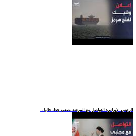
.. الرئيس الإيراني: التواصل مع المرشد -صعب جدا- حاليا