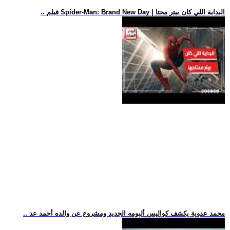
.. فيلم Spider-Man: Brand New Day | البداية اللي كان بيتر محتا
.. محمد عدوية يكشف كواليس ألبومه الجديد ومشروع عن والده أحمد عد