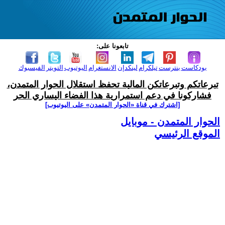
تابعونا على:
بودكاست
بنترست
تيلكرام
لينكدإن
الانستغرام
اليوتيوب
التويتر
الفيسبوك
تبرعاتكم وتبرعاتكن المالية تحفظ استقلال الحوار المتمدن،
فشاركونا في دعم استمرارية هذا الفضاء اليساري الحر
[اشترك في قناة ‫«الحوار المتمدن» على اليوتيوب]
الحوار المتمدن - موبايل
الموقع الرئيسي