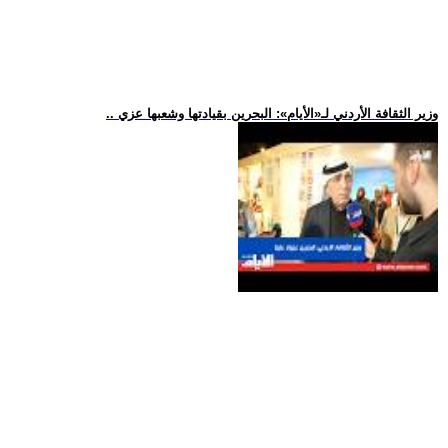
.. وزير الثقافة الأردني لـ«الأيام»: البحرين بقيادتها وشعبها عزي