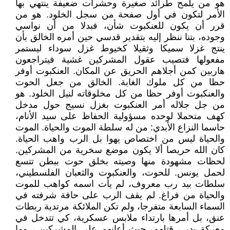
هو من يلمح طرائد صغيرة وحشرات ضعيفة ينتهي بها
الأمر لتكون في أول صفحة من سجل الخلود. هو من
قرر أن يكون للعنكبوت شأن، فبدلا من أن نواسي
وجوده، بتنا ننظر إليه بتقدير قدسي حين أمره الخالق بأن
ينتج غزلا سميكا وثقيلا كخيوط غزل سوداء ليستمر
مفعولها فتصيب عقول المشركين غشية فيتراجعون
هاربين كمن أجلاهم الحريق عن المكان. العنكبوت أوفر
حظا من كل ملوك الغابة. الخالق من جعل الحوت
والعنكبوت أوفر حظا من كل مخلوقاته لنيل الخلود. هو
من جل جلاله أمر العنكبوت بغزل نسيج حول مدخل
كهف متحملا لوحده مسؤولية الحفاظ على سيد الأنام،
حاسما النزاع الأبدي: من له سلطة الموت والحياة. الموت
والحياة ليس من اختصاص يهوا بل الرب واهب الحياة.
كان الله حريصا ألا يكون موضع سخرية من المشركين.
لحظات مشهودة منها وصيته بخلق حوت ببطن تتسع
لحمل يونس. للحوت، والعنكبوت والثعبان الفلسطيني،
سلطات بيد رب معروف، لم يأت اسمه كواهب للموت
والحياة من فراغ. لم يقف الرب على حافة شرفته في
السماء السابعة متفرجا، ولم تكن الملائكة مرتدية ربطات
عنق، بل أمرها بارتداء ملابس عسكرية، كي تتدخل في
معركة بدر ، قتلهم، حيث أعانهم على المشركين ، وما