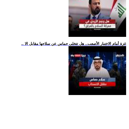
.. غزة أمام الاختبار الأصعب.. هل تتخلى حماس عن سلاحها مقابل الا