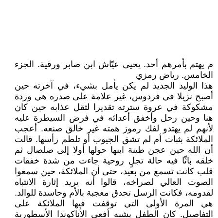
م يهتم بأمرهم أحد. يحيى عيّاش ابن صابر ورقية. الجزء
الخامس. رياض رمزي
هذا الوليد الجديد لم يكن يأمل بشيء، في آخرته حين
أصبح نزيلا في فردوس، غير علامة على صدره هي وردة
مشكوكة في عروة سترته تقديرا لثقل عذابه حين كان
هنا وحين رحل وأخفق أعدائه في فرض السيطرة عليه
لأنهم لم يهتدو لفك رموز همته غير خالق صنعه. أعجب
الملائكة بثبات أم لم تشق الجيوب أو تلطم رأسها. قالت
أن الله حين عجن طينة ابنها حولها أولا إلى صلصال ثم
خلقه باثّا فيه حالة تجلٍ روحية جاءت من شدة خفقات
قلب كانت تسمع من بعيد، حتى أن الملائكة، حين سمعوا
الصوت العالي لصراخه، قالوا أنه يريد إثارة الانتباه
لقدومه، فكانت الرسل تحدق معجبة بالأم وحاسدة للوالد.
هي المرة الأولى التي توقفت فيها الملائكة على
التفاصيل. كان الطفل يشبه أفعى الأناكوندا الأسطورية