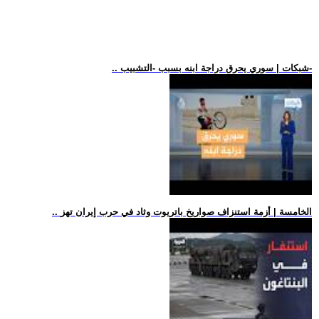
.. شبكات | سوري يحرق دراجة ابنه بسبب -التشبيب-
.. الخامسة | أزمة استنزاف صواريخ باتريوت وثاد في حرب إيران تهز