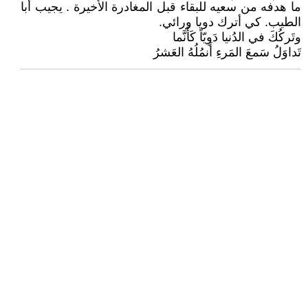
ما هدفه من سعيه للبقاء قبل المغادرة الأخيرة . يجيب أبا
الطيب. كي أترك دويا ورائي.
وتَركُكَ في الدُنيا دَوِيّاً كَأَنَّما
تَداوَلُ سَمعَ المَرءِ أَنمُلُهُ العَشرُ