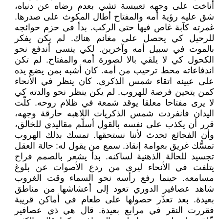
أناخت على وجهه تعبيسة تشي بعدم رضاه عن دنياه،
شق عليه رؤية أمه والمفتاح أطال المكوث على صدرها.
غمرته كآبة غاص فيها حتى الركب. بدأ في حزم حوائجه
للرحيل كي يحصل على مغانم هناك. لم يكن يفكر
بالموت في سبيل أمه وآخرين. لكي ينسى أندفع نحو
الكحول كي لا يلقي بالا لصورة أمه والمفتاح. لم تكن
اندفاعاته محط ترحيب من أمه. كان أشبه بمن يضع يده
على عيينه اتقاء شمس الذكرى. كان ينظر في الأنحاء
كمن يتحين فرصة للهروب. لم يكن ينظر نحو والدته كي
لا يرى مفتاحا معلقا يوقد شمعة في ظلام روحه. كلّت
اليدان فانفردت شمس الذكريات اللاهبه حارقة وجهه،
قرر أن يكذب على نفسه بالقول أسلّم مقاليدي للخالق،
وأن الفجائع تحدث لأننا نستحقها. تمسك بذلك الهروب
تمسُّك غريق بعوامة إنقاذ. سمع من يقول له: حالة العقل
تجسيد للحالة الذهنية لساكنه. بدأ يشعر بالصمم فراح
يتلفت في الأنحاء ليرى من ردع الأصوات عن بلوغ
مسامعه. حينما رفع رأسه نحو السماء وقت الغروب
شاهد عصافير الدوري تعود إلى أعشاشها من مناطق
بعيدة. بعد تعذّر حصولها على طعام في أماكن قريبة
فقررت النقر في مرابع بعيدة. قال هي ذي عصافير