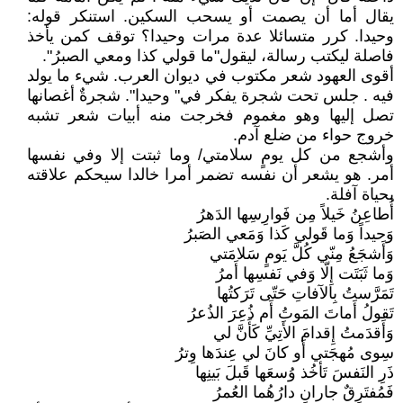
يقال أما أن يصمت أو يسحب السكين. استنكر قوله:
وحيدا. كرر متسائلا عدة مرات وحيدا؟ توقف كمن يأخذ
فاصلة ليكتب رسالة، ليقول"ما قولي كذا ومعي الصبرُ".
أقوى العهود شعر مكتوب في ديوان العرب. شيء ما يولد
فيه . جلس تحت شجرة يفكر في" وحيدا". شجرةٌ أغصانها
تصل إليها وهو مغموم فخرجت منه أبيات شعر تشبه
خروج حواء من ضلع آدم.
وأشجع من كل يومٍ سلامتي/ وما ثبتت إلا وفي نفسها
أمر. هو يشعر أن نفسه تضمر أمرا خالدا سيحكم علاقته
بحياة آفلة.
أُطاعِنُ خَيلاً مِن فَوارِسِها الدَهرُ
وَحيداً وَما قَولي كَذا وَمَعي الصَبرُ
وَأَشجَعُ مِنّي كُلَّ يَومٍ سَلامَتي
وَما ثَبَتَت إِلّا وَفي نَفسِها أَمرُ
تَمَرَّستُ بِالآفاتِ حَتّى تَرَكتُها
تَقولُ أَماتَ المَوتُ أَم ذُعِرَ الذُعرُ
وَأَقدَمتُ إِقدامَ الأَتِيِّ كَأَنَّ لي
سِوى مُهجَتي أَو كانَ لي عِندَها وِترُ
ذَرِ النَفسَ تَأخُذ وُسعَها قَبلَ بَينِها
فَمُفتَرِقٌ جارانِ دارُهُما العُمرُ