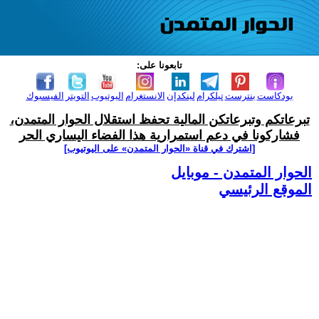
تابعونا على:
بودكاست
بنترست
تيلكرام
لينكدإن
الانستغرام
اليوتيوب
التويتر
الفيسبوك
تبرعاتكم وتبرعاتكن المالية تحفظ استقلال الحوار المتمدن،
فشاركونا في دعم استمرارية هذا الفضاء اليساري الحر
[اشترك في قناة ‫«الحوار المتمدن» على اليوتيوب]
الحوار المتمدن - موبايل
الموقع الرئيسي