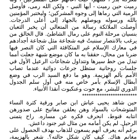
رميت حين رميت - أيها النبي - ولكن الله رمى، فأوصل
الرمية التي رماها إلى وجوه المشركين؛ وليختبر المؤمنين
بالله ورسوله ويوصلهم بالجهاد إلى أعلى الدرجات.
أوصلت الملائكة رسالة من المتعالي أن يخبر الثعبان
بنسيان مرحلة النوم على رمال الشاطئ. قال الخالق من
يرغب بالانتصار سننبتُ فيه شجاعة مثل شجاعة أجدادهم
في معارك الإسلام غير المتكاقئة التي كان النصر فيها
ضربا من محال، حققنا به ما كان موضع شبهة جعلت أمما
تبدل من خط سيرها وتتداول شجاعات الرعيل الأول في
جلسات روحانية ستظل جرعات دوائية عندما تصاب
الأمم بألم الهزيمة. وهو ما دفع السيد الرب في وضع
أبطال الإسلام بأمر خاص منه في أول سلم الجدول
الدوري للبشر، مع حوت وعنكبوت أنقذا الأنبياء.
*************************
حين شاهد يحيى عياش ابن صابر ورقية كثرة النساء
المتوشحات بالسواد وهن يعلقن مفاتيح على صدورهن
انتابه قنوط، انحرف فكره عن مساره. راح يتمنى
الرحيل. لم يكن أمامه من مثال غير جنود داعش.
برغم أنه يعرف أنهم يسعون للذهاب بهدف الحصول على
مغانم هناك. كيف كان شكل حالته؟. شعر بالهزيمة،