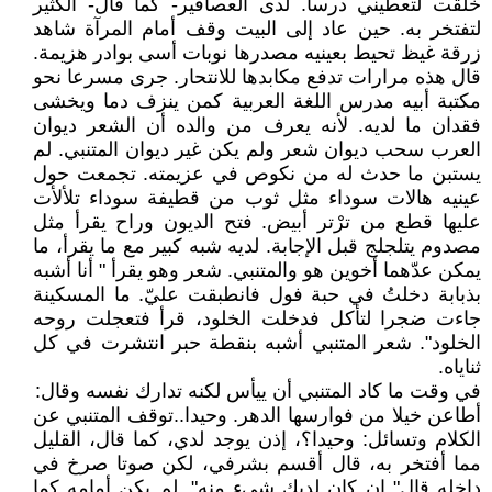
خّلقت لتعطيني درسا. لدى العصافير- كما قال- الكثير
لتفتخر به. حين عاد إلى البيت وقف أمام المرآة شاهد
زرقة غيظ تحيط بعينيه مصدرها نوبات أسى بوادر هزيمة.
قال هذه مرارات تدفع مكابدها للانتحار. جرى مسرعا نحو
مكتبة أبيه مدرس اللغة العربية كمن ينزف دما ويخشى
فقدان ما لديه. لأنه يعرف من والده أن الشعر ديوان
العرب سحب ديوان شعر ولم يكن غير ديوان المتنبي. لم
يستبن ما حدث له من نكوص في عزيمته. تجمعت حول
عينيه هالات سوداء مثل ثوب من قطيفة سوداء تلألأت
عليها قطع من ترْتر أبيض. فتح الديون وراح يقرأ مثل
مصدوم يتلجلج قبل الإجابة. لديه شبه كبير مع ما يقرأ، ما
يمكن عدّهما أخوين هو والمتنبي. شعر وهو يقرأ " أنا أشبه
بذبابة دخلتُ في حبة فول فانطبقت عليّ. ما المسكينة
جاءت ضجرا لتأكل فدخلت الخلود، قرأ فتعجلت روحه
الخلود". شعر المتنبي أشبه بنقطة حبر انتشرت في كل
ثناياه.
في وقت ما كاد المتنبي أن ييأس لكنه تدارك نفسه وقال:
أطاعن خيلا من فوارسها الدهر. وحيدا..توقف المتنبي عن
الكلام وتسائل: وحيدا؟، إذن يوجد لدي، كما قال، القليل
مما أفتخر به، قال أقسم بشرفي، لكن صوتا صرخ في
داخله قال" إن كان لديك شيء منه". لم يكن أمامه كما