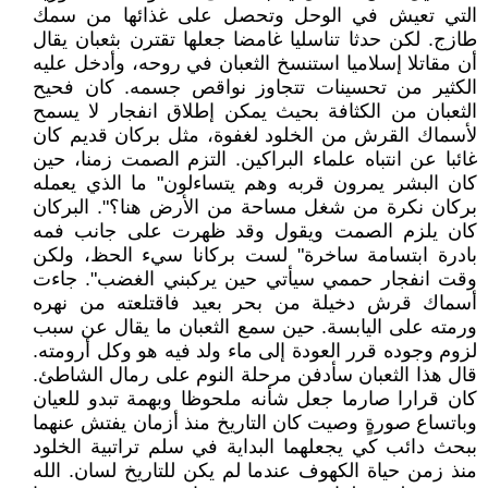
التي تعيش في الوحل وتحصل على غذائها من سمك
طازج. لكن حدثا تناسليا غامضا جعلها تقترن بثعبان يقال
أن مقاتلا إسلاميا استنسخ الثعبان في روحه، وأدخل عليه
الكثير من تحسينات تتجاوز نواقص جسمه. كان فحيح
الثعبان من الكثافة بحيث يمكن إطلاق انفجار لا يسمح
لأسماك القرش من الخلود لغفوة، مثل بركان قديم كان
غائبا عن انتباه علماء البراكين. التزم الصمت زمنا، حين
كان البشر يمرون قربه وهم يتساءلون" ما الذي يعمله
بركان نكرة من شغل مساحة من الأرض هنا؟". البركان
كان يلزم الصمت ويقول وقد ظهرت على جانب فمه
بادرة ابتسامة ساخرة" لست بركانا سيء الحظ، ولكن
وقت انفجار حممي سيأتي حين يركبني الغضب". جاءت
أسماك قرش دخيلة من بحر بعيد فاقتلعته من نهره
ورمته على اليابسة. حين سمع الثعبان ما يقال عن سبب
لزوم وجوده قرر العودة إلى ماء ولد فيه هو وكل أرومته.
قال هذا الثعبان سأدفن مرحلة النوم على رمال الشاطئ.
كان قرارا صارما جعل شأنه ملحوظا وبهمة تبدو للعيان
وباتساع صورةٍ وصيت كان التاريخ منذ أزمان يفتش عنهما
ببحث دائب كي يجعلهما البداية في سلم تراتبية الخلود
منذ زمن حياة الكهوف عندما لم يكن للتاريخ لسان. الله