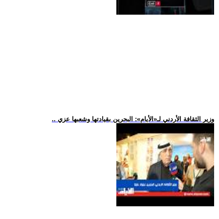
.. وزير الثقافة الأردني لـ«الأيام»: البحرين بقيادتها وشعبها عزي