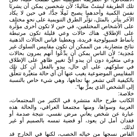
تلك الطريقة ليسَتْ مثاليةً؛ لأن شخصين يمكن أن يشربَا
نفسَ الكمية وأحدهما يصبح ثَمِلًا جدًّا، في حين لا يكاد
الآخَر يتأثر. بالمثل، تؤثِّر الطرق التنويمية على نحوٍ مختلف
على الأشخاص المختلفين، في حين لا تكون أخرى مؤثِّرة
على الإطلاق. هناك حالات وعي قليلة تكون مرتبطة
بأنماط فسيولوجية فريدة، ويعطينا قياس الحالات الذهنية
نتائج متضاربة. من الممكن أن تكون مقاييس السلوك غير
مُجدِية؛ لأن الناس يمكن أن يدَّعُوا أنهم يمرون بحالات
وعي متغيِّرة دون أن يبدو أيُّ تغييرٍ ظاهِرٍ على الإطلاق
في سلوكهم. على أي حال، يبدو بالفعل أن كل تلك
المقاييس الموضوعية يغيب عنها أن أي حالة متغيِّرة تتعلَّق
بالكيفية التي تشعر بها تجاهها، وهي شيء خاص بالنسبة
إلى الشخص الذي يمرُّ بها".
خلاصة:
الكاتب طرح حالة منتشرة في الكثير من المجتمعات،
العربية وسواها، ومنها مجتمعنا العراقي، والحالة هذه
عبارة عن شخص يعاني مرض نفسي، نتيجة صدمة أو
فقدان أمل لن يعود، أو قضية تمسه بالصميم أو غير
لذلك.
القاص نسجها من خياله الخصب، لكنها في الخارج قد