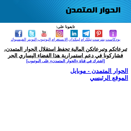
تابعونا على:
بودكاست
بنترست
تيلكرام
لينكدإن
الانستغرام
اليوتيوب
التويتر
الفيسبوك
تبرعاتكم وتبرعاتكن المالية تحفظ استقلال الحوار المتمدن،
فشاركونا في دعم استمرارية هذا الفضاء اليساري الحر
[اشترك في قناة ‫«الحوار المتمدن» على اليوتيوب]
الحوار المتمدن - موبايل
الموقع الرئيسي