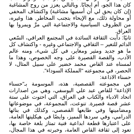
كان هذا الجو، أم ايجابًا. وبالتالي يعزز من روح المشاغبة
(إن كان يحق لي أن أسميها مشاغبة) واكتشاف المخفي
أو محاولة ذلك، مع الإيحاء بتجنب المخاطر. هذا وغيره،
من الظروف السياسية والاجتماعية التي مرَّ ويمروا بها
العراق.
ثانيًا: دأبت الثقافة السائدة في المجتمع العراقي، السّعي
الدائم للتغير – الثقافي والاجتماعي وغيره - واكتشاف كل
ما هو جديد ومثير ومغاير، في كل شيء، ومنه عالم
الأدب، والقصة القصيرة على وجه الخصوص، وهذا ما
لمسناه عند القاص محمد خضير على سبيل المثال، لا
الحصر، في مجموعته "المملكة السوداء".
حسناء الاذاعة:
في مجموعته القصصية، هذه، الموسومة بـ"حسناء
الإذاعة" للقاص عبد علي اليوسفي، وهي من اصدارات
اتحاد الادباء والكتاب في العراق، التي احتوت على ستة
عشر قصة قصيرة. تنوعت، المجموعة، في موضوعاتها
ومضامينها وفي طابعها القصصي، وكذلك في بنائها
الدرامي، وفي سردها المميز، وايضًا في هيكليتها العامة،
على اعتبارها قطعة ابداعية فنية تمتاز بلغة خاصة بها،
تعود إلى ثقافة القاص العامة، وخبرته في هذا المجال،