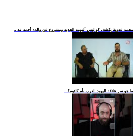
.. محمد عدوية يكشف كواليس ألبومه الجديد ومشروع عن والده أحمد عد
.. ما هو سر علاقة اليهود العرب بأم كلثوم؟