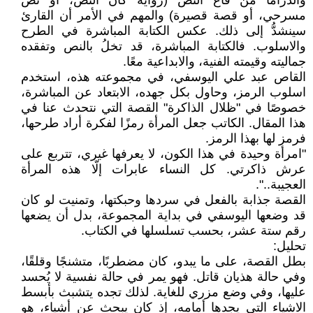
والدراما من قاع النص (رواية كان النص، أو نص
مسرحي، أو قصة قصيرة) والمهم في الأمر أن القارئ
سينشدُّ إلى ذلك. عكس الكتابة المباشرة في الطرح
والاسلوب. فالكتابة المباشرة، قد تخلُ بالنص وتفقده
جماليته وقيمته الفنية، والابداعية معًا.
القاص عبد علي اليوسفي، في مجموعته هذه، استخدم
اسلوب الرمز، وحاول بكل جهده، الابتعاد عن المباشرة،
خصوصًا في "ظلال الذاكرة" القصة التي نتحدث عنا في
هذا المقال. الكاتب جعل المرأة رمزًا لفكرة أراد طرحها،
فرمز لها بهذا الرمز.
"امرأة وحيدة في هذا الكون، لا يعرفها غيري، تتربع على
عرش ذاكرتي. كل النساء عابرات إلّا هذه المرأة
العجيبة..".
القصة جذابة بالفعل في سردها وحبكتها، وتمنيت لو كان
قد وضعها اليوسفي في بداية المجموعة، بدل أن يضعها
رقم ستة عشر، بحسب تسلسلها في الكتاب.
تحليل:
بطل القصة، على ما يبدو، كان مضطربًا، متشنجًا وقلقًا،
وفي حالة هذيان قاتل. فهو يمر في حالة نفسية لا يُحسد
عليها، وفي وضع مزري للغاية. لذلك تجده يتشبث بأبسط
الاشياء التي يجدها أمامه، إذ كان يبحث عن أشياء، هو