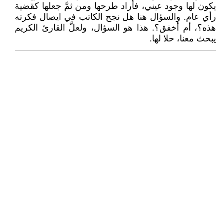
يكون لها وجود عيني، فأراد طرحها ومن ثمَّ جعلها كقضية
رأي عام. والسؤال هنا هل نجح الكاتب في ايصال فكرته
هذه؟، أم أخفق؟. هذا هو السؤال، ولعلَّ القارئ الكريم
يبحث معنا، حلا لها.