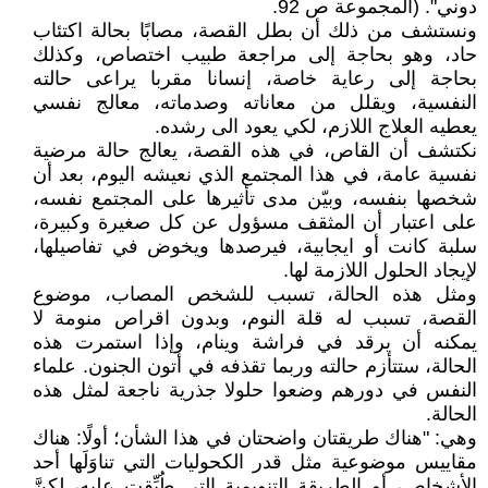
دوني". (المجموعة ص 92.
ونستشف من ذلك أن بطل القصة، مصابًا بحالة اكتئاب
حاد، وهو بحاجة إلى مراجعة طبيب اختصاص، وكذلك
بحاجة إلى رعاية خاصة، إنسانا مقربا يراعى حالته
النفسية، ويقلل من معاناته وصدماته، معالج نفسي
يعطيه العلاج اللازم، لكي يعود الى رشده.
نكتشف أن القاص، في هذه القصة، يعالج حالة مرضية
نفسية عامة، في هذا المجتمع الذي نعيشه اليوم، بعد أن
شخصها بنفسه، وبيّن مدى تأثيرها على المجتمع نفسه،
على اعتبار أن المثقف مسؤول عن كل صغيرة وكبيرة،
سلبة كانت أو ايجابية، فيرصدها ويخوض في تفاصيلها،
لإيجاد الحلول اللازمة لها.
ومثل هذه الحالة، تسبب للشخص المصاب، موضوع
القصة، تسبب له قلة النوم، وبدون اقراص منومة لا
يمكنه أن يرقد في فراشة وينام، وإذا استمرت هذه
الحالة، ستتأزم حالته وربما تقذفه في أتون الجنون. علماء
النفس في دورهم وضعوا حلولا جذرية ناجعة لمثل هذه
الحالة.
وهي: "هناك طريقتان واضحتان في هذا الشأن؛ أولًا: هناك
مقاييس موضوعية مثل قدر الكحوليات التي تناوَلَها أحد
الأشخاص، أو الطريقة التنويمية التي طُبِّقت عليه، لكنَّ