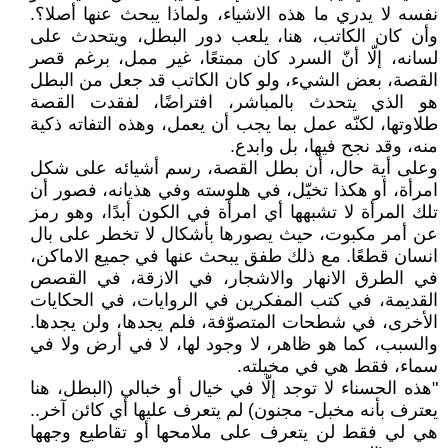
نفسه لا يدري ما هذه الاشياء، ولماذا يبحث عنها أصلا؟.
وأن كان الكاتب، هنا، يلعب دور البطل، ويتحدث على
لسانه، إلّا أنّ السرد كان ممتعًا، غير ممل، برغم قصر
القصة، بعض الشيء، ولو كان الكاتب قد جعل من البطل
هو الذي يتحدث بالمباشر، افتراضًا، لفقدت القصة
طلاوتها، لكنّه عمل بما يجب أن يعمل، وهذه التفاته ذكية
منه، وقد نجح فيها، بل وابدع.
وعلى أية حال، أن بطل القصة، رسم أشيائه على شكل
امرأة، أو هكذا تخيّل، في هلوسته وفي هذيانه، فصور أن
تلك المرأة لا تشبهها أي امرأة في الكون أبدًا، وهو رمز
عن أمر مكبوت، حيث يصورها بأشكال لا تخطر على بال
انسان قطعًا. مع ذلك طفق يبحث عنها في جميع الاماكن،
في الطرق الانهار والاشجار، في الازقة، في القصص
القديمة، في كتب المفكرين في الروايات، في الحكايات
الأخرى، في شطحات المتصوّفة، فلم يجدها، ولن يجدها.
والسبب، كما هو ظاهر، لا وجود لها، لا في أرض ولا في
سماء، فقط هي في مخيلته.
"هذه الحسناء لا توجد إلّا في خيال أو خبالي (البطل، هنا
يعترف بأنه مخبل- مجنون) لم يتعرف عليها أي كائن آخر..
هي لي فقط لن يتعرف على ملامحها أو تقاطيع وجهها