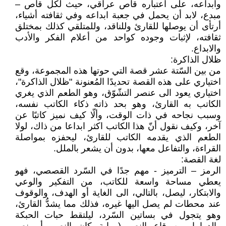
وابداعه، على اعتباره قاص عراقي، حيث لكل قاص –
مبدع، لابد أن يحمل في جعبة ابداعه وفي ثقافته أشياء،
أرتأى أن يوصلها للقارئ وللناقد، وللمتلقي كذلك بمختلق
ثقافته، لإثبات وجوده كواحد من أعلام الفكر والأدب
والابداع.
ظلال الذاكرة:
من بين السّتة عشر قصة التي حوتها هذه المجموعة، وقع
اختياري على هذه القصة تحديدًا المُعنونة "ظلال الذاكرة"،
اختياري يعود الى عنصر التشّوّق، وهو الطعم الذي يغري
الكاتب به القارئ، وهو بحد ذاته ذكاء الكاتب نفسه،
وسبب نجاحه في ذات الوقت، وألّا كيف نميز كاتبًا عن
آخر، وكيف نقول أنّ هذا الكاتب اكثر ابداعا من ذاك، لولا
الطعم الذي يقدمه الكاتب للقارئ، ليحفزه بمواصلة
القراءة، والتفاعل معها، بدون أن يشعر بالملل.
لغة القصة:
الرمز – الترميز - مهم جدًا في السّرد القصصي، فهو
يعطي مساحة واسعة للكاتب، من التفكير والوعي
والابتكار، ليصل، بالتالي، الى الغاية أو الهدف، والوقوف
عند محطات لم يصل اليها غيره، فذلك مما يشدُّ القارئ،
وهو يتجول في بساتين السّرد، ليلتقط حبات الحبكة