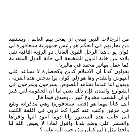
من الرجالات الذين ينبغي ان يفخر بهم العالم ، ويستفيد
من تجاربهم في الحكم هو رئيس جمهورية سنغافورة لي
كوان يو ...هذا الرجل القوي العادل ذو الرؤية الثاقبة نقل
بلاده من خانة الدول المتخلفة الى خانة الدول المتقدمة
كما عمل مهاتير محمد في ماليزيا .
يقولون كذبا ان الاسلام كدين وكحضارة لا يساعد على
النهوض والتقدم وها هو (لي كوان يو) يدحض هذه الفرية ،
ويقول اننا عندما نشاهد اللصوص يسرحون ويمرحون في
الشوارع والمدن فإن ذلك يعني اما ان الحكومة لص كبير
او ان الشعب مخدوع كبير ...وصدق فيما قال .
الف كتابا مهما هو (قصة سنغافورة) وهي مذكراته وتقع
في جزئين وكتب عنه كثيرا كما ترون في اغلفة الكتب
الى جانب هذه السطور وانا دوما اعود اليها واقرأها
واتحسر على وضع بلدنا واقول لماذا لا يقيض الله لنا
واحدا مثل ( لي كوان يو) رحمة الله عليه ؟