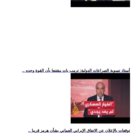
.. أستاذ تسوية الصراعات الدولية: ترمب بات مقتنعا بأن القوة وحده
.. توقعات بالإعلان عن الاتفاق الإيراني العماني بشأن هرمز قريبا