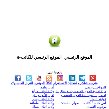
الموقع الرئيسي
الموقع الرئيسي للكاتب-ة
|
تابعونا على:
بنترست
تيلكرام
لينكدإن
الانستغرام
RSS
اليوتيوب
التويتر
الفيسبوك
الموقع الرئيسي
أخبار عامة
هيئة ادارة الحوار المتمدن - للإتصال بنا
وكالة أنباء المرأة
إحصائيات مؤسسة الحوار المتمدن
اخبار الأدب والفن
قواعد النشر
وكالة أنباء اليسار
ابرز كتاب / كاتبات الحوار المتمدن
وكالة أنباء العلمانية
يوتيوب التمدن
وكالة أنباء العمال