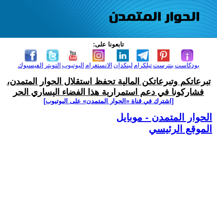
تابعونا على:
بودكاست
بنترست
تيلكرام
لينكدإن
الانستغرام
اليوتيوب
التويتر
الفيسبوك
تبرعاتكم وتبرعاتكن المالية تحفظ استقلال الحوار المتمدن،
فشاركونا في دعم استمرارية هذا الفضاء اليساري الحر
[اشترك في قناة ‫«الحوار المتمدن» على اليوتيوب]
الحوار المتمدن - موبايل
الموقع الرئيسي