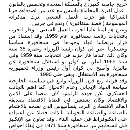
خريج جامعة كمبردج بالمملكة المتحدة وتخصص بالقانون
. عمل لفترة بالمحاماة واسس مع عدد من اصدقاءه حزبا
اشتراكيا هو حزب العمل الشعبي .ترك مذكراته
الموسومة ( قصة سنغافورة ) وتقع في جزئين .
وعين هو امينا عاما لحزب العمل الشعبي . وفاز الحزب
بانتخابات رئاسة سنغافورة عام 1959. وقد استفاد من
قرار بريطانيا انهاء وجودها في سنغافورة سياسيا
وعسكريا .عين لي كوان رئيسا للوزراء وعمره 35 سنة
وكان ذلك عندما فاز حزبه في انتخابات سنة 1959 وفي
سنة 1965 اعلن لي كوان يو استقلال سنغافورة عن
ماليزيا. وأصبح لي كوان أول رئيس وزراء لجمهورية
سنغافورة بعد الاستقلال. وبقي حتى 1990 .
وقد قرابة ربع قرن للوزراء واتبع في سياسته الخارجية
سياسة الحياد الإيجابي وعدم الانحياز .كما اهتم بالجانب
العسكري لكن جهده الرئيس كان منصبا على الامن
والاقتصاد وكان يستعين في قضايا الاقتصاد بصديقه
العالم الاقتصادي البرت ينسآميوس الذي نصحه بالاهتمام
بالصناعة والصناعة التحويلية بالذات فضلا عن اعتماده
على التكنوقراط في عملية البناء . وقد تعاون مع الإنكليز
قبل انسحابهم من سنغافورة سنة 1971 في إبقاء احواض