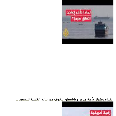
.. انفراج وشيك لأزمة هرمز وواشنطن تتخوف من نتائج عكسية للتصعيد