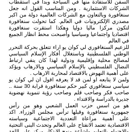
السفن للاستفادة منها في السياحة وبدأ في استقطاب
الشركات الاستثمارية . ومن المناسب القول انه جعل
سنغافورة وبالتعاون مع الشركات العالمية دولة من اكبر
مصدري الإلكترونيات في العالم. كما تحولت سنغافورة
لتكون مركزا ماليا دوليا وهكذا استقرت سنغافورة
اقتصاديا واجتماعيا وسياسيا وأصبحت محط انظار الجميع
في العالم
للزعيم السنغافوري لي كوان يو اراء تتعلق بحركة التحرر
الوطني الفلسطينية وباستغلال أفكار الإسلام السياسي
لمصالح محلية وإقليمية ودولية لهذا كان ينفي ارتباط
النضال الفلسطيني بالإسلام السياسي وبالارهاب ويؤكد
على أهمية النهوض بالاقتصاد لمحاربة الارهاب .
ولمن لا يتابعه او لمن قد لا يعرفه اقول ان لي كوان يو
سياسي سنغافوري كبير حكم سنغافورة قرابة 30 سنة ..
صاحب فكر وصاحب قلم وصاحب رؤية تنموية نهضوية
جديرة بالدراسة والاقتداء .
هو من اسس حزب العمل الشعبي وهو من رأس
جمهورية سنغافورة وقبلها ترأس مجلس الوزراء. اكد
على أهمية مراعاة التعددية الاجتماعية وسياسته
الاقتصادية تعتمد الانفتاح على العالم وتحدث البنى التحتية
والاهتمام بالتعليم وإشاعة منهج الابتكار وركز على اللغة