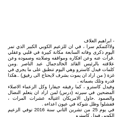
- ابراهيم العلاف
ولااكتمكم سرا ، في ان للزعيم الكوبي الكبير الذي تمر
اليوم ذكرى وفاته السابعة مكانة كبيرة في قلبي وعقلي
.قرأت عنه وعن افكاره ومواقفه وصلابته وصموده وعن
علاقته بالرئيس القائد الخالدجمال عبد الناصر .ومن
كلمات فيدل كاسترو وهي اليوم تنطبق على ما يجري في
غزة ( من اراد ان يموت بشرف لايحتاج الى رفيق) ..هكذا
قدره وتلك بصماته .
وفيدل كاسترو ، كما رفيقه جيفارا وكل الزعماء الاصلاء
المضحين في سيرته (درس) لمن اراد ان يتعلم النضال
والصمود .حاول الامريكان اغتياله عشرات المرات ،
ففشلوا وظل شوكة في عيون اعداءه .
في يوم 25 من تشرين الثاني سنة 2016 توفي الزعيم
الكوبي فيدل كاسترو