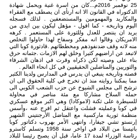
25 نوفمبر 2016م...كان من اسرة غنية ويحمل شهادة
الدكتوراه في القانون الا انه ارتأى ان يصطف مع الفقراء
والمكاريد والمهمومين والمستضعفين . لذلك فسجله
اليوم وتاريخه - كما اقول - مؤهل ليكون بين ايدي من
يريد ان ينتصر للعدل وللثورة على المستعمر . كرهه
الامريكان وقالوا انه مفكر وسفاح لهذا حاولوا التخلص
منه لانه وقف ضدنفوذهم ومخططاتهم .قادثورة كوبا التي
لاتبعد عن اراضيهم كثيرا وخلق لهم الازمات .جثمانه حرق
بناء على وصيته لكن ذكراه وقرت في اذهان الشرفاء
والثوريين والمناضلين الحقيقيين في كل انحاء العالم .
قصته وتاريخه ينبغي ان يدرس في المدارس ولدينا الكثير
مما يمكننا روايته منذ ان تخرج في كلية الحقوق الى ان
ترشح الى مجلس الشيوخ عن حزب الشعب الكوبي الى
حمله السلاح مشاركا مع مئة مناصر في محاولة
للسيطرة على ثكنة (لاموكادا) وهي اكبر موقع عسكري
في كوبا وعمليته فشلت واعتقل ثم افرج عنه ،وأسس
منظمة ثورية ماركسية مع المناضل الأرجنتيني الشهير
إرنستو تشي جيفارا، وانتهى الأمر بهروب دكتاتور كوبا
باتيستا من البلاد في اواخر سنة 1958 وتسلم كاسترو
رئاسة الوزراء لمدة 17 عاما، قبل أن يصبح رئيسا للبلاد