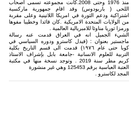
منذ 1976 وحتى 2008.كانت مجموعته تسمى اصحاب
اللحى ( باربودوس) وقد اقام جمهورية ماركسية
اشتراكية ودعم الثورة في امريكا اللاتينية وعلى مقربة
من الولايات المتحدة الامريكية .كان قائدا وخطيبا مفوها
ورمزا ثوريا مناوئا للامبريالية العالمية .
الشيء الجميل انه في العراق قدمت عنه رسالة
ماجستير بعنوان : (فيدل كاسترو ودوره السياسي في
كوبا حتى عام ١٩٧٦) قدمت الى قسم التاريخ بكلية
التربية للعلوم الانسانية -جامعة بابل بإشراف الاستاذ
كريم مطر سنة 2019 . وتوجد نسخة منها في مكتبة
العتبة العباسية برقم 125453 وهي غير منشورة
المجد لكاسترو .