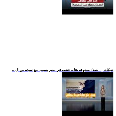
.. شبكات | -الصلاة ممنوعة هنا-.. غضب في مصر بسبب منع سيدة من ال