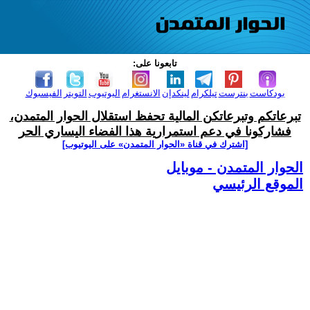
تابعونا على:
بودكاست
بنترست
تيلكرام
لينكدإن
الانستغرام
اليوتيوب
التويتر
الفيسبوك
تبرعاتكم وتبرعاتكن المالية تحفظ استقلال الحوار المتمدن،
فشاركونا في دعم استمرارية هذا الفضاء اليساري الحر
[اشترك في قناة ‫«الحوار المتمدن» على اليوتيوب]
الحوار المتمدن - موبايل
الموقع الرئيسي