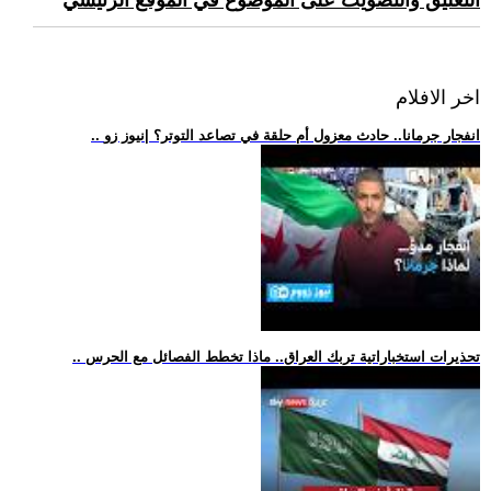
التعليق والتصويت على الموضوع في الموقع الرئيسي
اخر الافلام
.. انفجار جرمانا.. حادث معزول أم حلقة في تصاعد التوتر؟ |نيوز زو
.. تحذيرات استخباراتية تربك العراق.. ماذا تخطط الفصائل مع الحرس