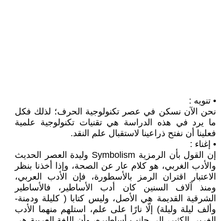
• تنويه :
نحن الآن نسكن في عصر تكنولوجية الحرف؛ لذلك فكل
ما يرد في هذه الدراسة هي تقنيات تكنولوجية علمية
فعلينا أن نفتح ذراعينا لاستقبال علم النقد.
• إغناء :
إن القول بأن الرمزية Symbolism وليدة العصر الحديث
والأدب الغربي، هو كلام عار عن الصحة، وإذا أخذنا بنظر
الاعتبار اقتران الرمز بالأسطورة، فإن الأدب العربي،
ومنذ آلاف السنين كان أدب الأساطير، فالأساطير
الشرقية القديمة هي الأصل، وليس كتابا ( كليلة ودمنة-
وألف ليلة وليلة) إلّا نارًا على علم، استلهم منهما الأدب
الغربي الكثير، إلى جانب أساطيره، وأن اللغة العربية هي