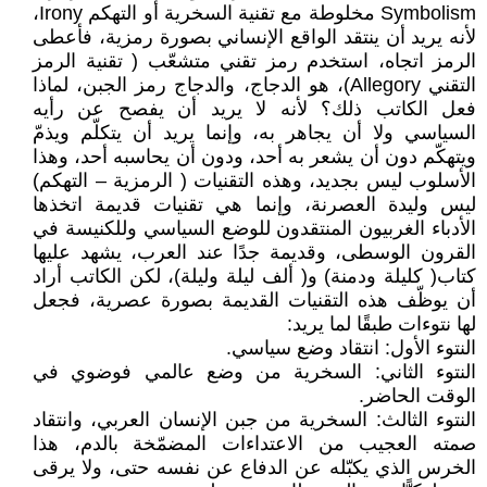
Symbolism مخلوطة مع تقنية السخرية أو التهكم Irony،
لأنه يريد أن ينتقد الواقع الإنساني بصورة رمزية، فأعطى
الرمز اتجاه، استخدم رمز تقني متشعّب ( تقنية الرمز
التقني Allegory)، هو الدجاج، والدجاج رمز الجبن، لماذا
فعل الكاتب ذلك؟ لأنه لا يريد أن يفصح عن رأيه
السياسي ولا أن يجاهر به، وإنما يريد أن يتكلّم ويذمّ
ويتهكّم دون أن يشعر به أحد، ودون أن يحاسبه أحد، وهذا
الأسلوب ليس بجديد، وهذه التقنيات ( الرمزية – التهكم)
ليس وليدة العصرنة، وإنما هي تقنيات قديمة اتخذها
الأدباء الغربيون المنتقدون للوضع السياسي وللكنيسة في
القرون الوسطى، وقديمة جدًا عند العرب، يشهد عليها
كتاب( كليلة ودمنة) و( ألف ليلة وليلة)، لكن الكاتب أراد
أن يوظّف هذه التقنيات القديمة بصورة عصرية، فجعل
لها نتوءات طبقًا لما يريد:
النتوء الأول: انتقاد وضع سياسي.
النتوء الثاني: السخرية من وضع عالمي فوضوي في
الوقت الحاضر.
النتوء الثالث: السخرية من جبن الإنسان العربي، وانتقاد
صمته العجيب من الاعتداءات المضمّخة بالدم، هذا
الخرس الذي يكبّله عن الدفاع عن نفسه حتى، ولا يرقى