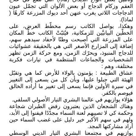
العقم وزكام الدجاج أو بعض الألوان التي تجمّل عيون
الدجاجات اللاتي يغرب عنهن أحد ديوك المزرعة كارهًا (
لماذا).
وهكذا، يواصل الكاتب رسم مخطّط العرض، على
الخطّين البيانيَّين للزمكانية، فيُثبّتْ الكاتب خطّ المكان
على المزرعة التي أصبحت وطنًا لأحفاد سيدهم سهم،
إضافة إلى المزارع الأصغر التي هي بالحقيقة عشوائيات
للدجاج المنبوذ، ويحرّك الزمن، ومع حركة الزمن تظهر
الشخصيات والجماعات المنتظمة في تيارات فكرية
مختلفة، وهم :
عشاق الطبيعة : يؤمنون بالولاء للأرض كما هي وتقبّل
الهيئة التي جبلوا عليها، وبأن كل من يسعى إلى التغيير
في سيرة الأولين فإنما يسعى إلى تغيير ما أراده الخالق
فيوصم بالكفر.
هؤلاء يوازيهم في عالمنا البشري التيار الأصولي السلفي.
وهناك الشجعان الذين يعتبرون رفض الطيران شجاعة
وحكمة كي لا تصيبهم لعنة السماء مجدّدًا فيفنوا إلى الأبد،
ولهم في سهم الأكبر خير دليل على غضب السماء حين
أراد مشاركتها المجد.
يوازيهم في مجتمعنا البشري التيار الديني الوسطي