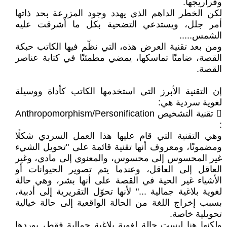
وفراريجها.
لكن الخطر الداهم الذي يهدد وجود المزرعة بحد ذاتها
أمر جلل، ويستدعي التضحية بكل ما أشرقت عليه
الشمس.....
ومن بعد تقنية العرض هذه، التي نظّم فيها الكاتب حبكة
القصة، ضامنًا تماسكها، يمضي مطمئنًا في كتابة عناصر
القصة.
إن التقنية الأبرز التي استخدمها الكاتب كأداة ووسيلة
لغوية سردية هي:
 تقنية التشخيص Anthropomorphism/Personification
:
وهي التقنية التي قام عليها هذا العمل السردي شكلًا
ومضمونًا، ومعروف أنها تقنية قائمة على "تحويل الشيء
غير المحسوس إلى محسوس، والمعنوي إلى مادي، وغير
العاقل إلى العاقل، وعندما يتم تصوير الحيوانات أو
الأشياء غير الحية في القصة على أنها بشر، وهي حالة
لغوية بلاغية جمالية ..." لأنها تحوّل التقريرية إلى أدبية،
بسبب إخراج اللغة من الحالة الواقعية إلى حالة خيالية
تحويلية خاصة.
ولكنها هنا ليست حالة لغوية بلاغية جمالية فقط، يوردها