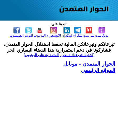
تابعونا على:
بودكاست
بنترست
تيلكرام
لينكدإن
الانستغرام
اليوتيوب
التويتر
الفيسبوك
تبرعاتكم وتبرعاتكن المالية تحفظ استقلال الحوار المتمدن،
فشاركونا في دعم استمرارية هذا الفضاء اليساري الحر
[اشترك في قناة ‫«الحوار المتمدن» على اليوتيوب]
الحوار المتمدن - موبايل
الموقع الرئيسي