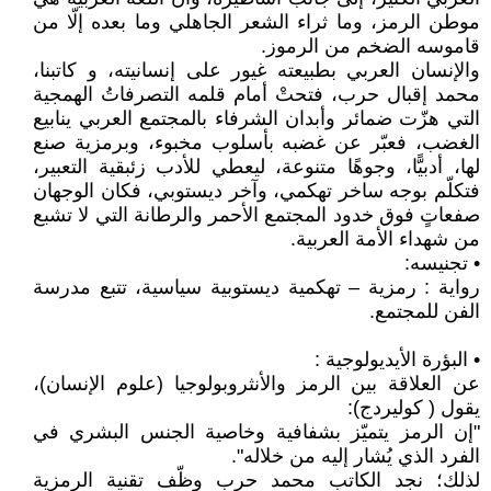
موطن الرمز، وما ثراء الشعر الجاهلي وما بعده إلّا من
قاموسه الضخم من الرموز.
والإنسان العربي بطبيعته غيور على إنسانيته، و كاتبنا،
محمد إقبال حرب، فتحتْ أمام قلمه التصرفاتُ الهمجية
التي هزّت ضمائر وأبدان الشرفاء بالمجتمع العربي ينابيع
الغضب، فعبّر عن غضبه بأسلوب مخبوء، وبرمزية صنع
لها، أدبيًّا، وجوهًا متنوعة، ليعطي للأدب زئبقية التعبير،
فتكلّم بوجه ساخر تهكمي، وآخر ديستوبي، فكان الوجهان
صفعاتٍ فوق خدود المجتمع الأحمر والرطانة التي لا تشبع
من شهداء الأمة العربية.
• تجنيسه:
رواية : رمزية – تهكمية ديستوبية سياسية، تتبع مدرسة
الفن للمجتمع.
• البؤرة الأيديولوجية :
عن العلاقة بين الرمز والأنثروبولوجيا (علوم الإنسان)،
يقول ( كوليردج):
"إن الرمز يتميّز بشفافية وخاصية الجنس البشري في
الفرد الذي يُشار إليه من خلاله".
لذلك؛ نجد الكاتب محمد حرب وظّف تقنية الرمزية