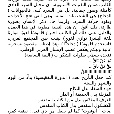
الكاتب ضمن التقنيات الأسلوبية، أي تتخلّل السرد العادي
كأمثلة وصور جمالية، بل هي السرد كله، فالحيوانات (
الدجاج) هي الشخصيات الفنية، وهي التي تنتج الأحداث،
وتقود حركة السرد، ولربما جاء ذكر الإنسان بصورة
طارئة، ذلك أقول أن هذه التقنية مقلوبة في هذا العمل،
والدليل على ذلك أن الكاتب اخترع قاموسًا لغويًا موازيًا
للغة البشر( توازي لغوي) ليثبت جبن المجتمع العربي،
فاستخدم قاموسًا ( دجاجيًّا ) وهذا إطناب مقصود بسخرية
عالية وتهكم يعكس غضب الإنسان العربي الوطني.
فنجده يسمّي صلوات الشكر ب ( النقة السابعة):
نَقْ نَقْ نَاقْ...
نَقْ نَقْ نَاقْ...
نَااااااااااااااااااااقْ
كما جعل التأريخ بعدد ( الدورة التفقيسية) بدلًا من اليوم
والشهر والسنة
جهاد السفاد بدل النكاح
المزبلة بدل الحديقة أو الدار
العرف المقدّس بدل من الكتاب المقدس
الكشكول المقدس بدل الكتاب المقدس
صات " أبونبوت" كما لم يفعل من ذي قبل : نقنقة كفر،