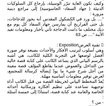
وكيف تكون الغاية تبرّر الوسيلة، بإرجاع كل السلوكيات
الدنيئة ( جهاد السفاد- الجاسوسية) إلى مراجع دينية
مزورة :
".... بل ورد في الكشكول المقدس أنه يجوز للدجاجات،
بل حتى الفراريج أن يمارسن جهاد السفاد كل يوم مع
ديك مختلف ما دامت الدجاجة تأتي بأخبار ومعلومات تفيد
الأمة ".... ص 63
 تقنية العرضExposition :
وهي أسلوب لترتيب الأفكار والأحداث بصيغة توفر صورة
أفضل لوضعها في التجربة الكلية للكاتب، هي أشبه
بالرسم البياني الذي يساعد الكاتب على كتابة قصة خالية
من التداخل والغموض عندما يقاطع المؤلف قصة معينة
من أجل شرح شيء ما يودّ إيصاله كرسالة للمجتمع،
لغرض توفير معلومات أساسية مهمّة.
يُعدّ المخطط البياني لخريطة القصة من قبل الكاتب أداة
توجيهية تساعده على تنظيم أفكاره وزمكانية أحداثه
الخاصة والعامة عند كتابة قصة، استنادًا إلى خمسة أسئلة
:
- من ؟