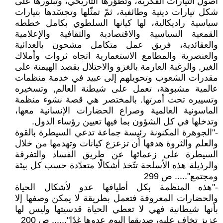
أصول التيارات الفكرية، وتطوّرها التاريخي، وتبلورها على
شكل تيارات دينية وطائفية، ثمّ تمثّلها وتجسّدها بتيارات
سياسية راديكالية، لها كيانها السلطوي بكامل خططه
القمعية السياسية والاقتصادية والثقافية والإعلامية
والعقائدية، فريق عمل متكامل مشحون بالعدائية
والعنصرية والمطامع الاستعمارية اتجاه ثروات وأملاك
الغير, والرغبة العارمة بالغزو والاحتلال بقصد الهيمنة على
مقدرات الشعوب وتحويلهم إلى عبيد في خدمة منظمات
عالمية مشبوهة، تعمل على شيطنة العالم, وتسخيره
وتسييره تحت أمرتها. بالمختصر هي قصة نشوء منظمة
الماسونية العالمية وصراع الحضارات الإنسانية معها،
وتدخلها في كل الشؤون بما فيها تعيين رؤساء الدول.
-"الجوهرة المكنونة رئيسة جماعة تدعي السيطرة بالقوة
والعلم والثروة هدفها أن تزعزع كيانات وتهدمها من خلال
السيطرة على زعمائها عن طريق الفساد والتفرقة
والرذيلة هذه الأسلحة تتّخذ أشكالًا متعدّدة حسب كل بيئة
ومجتمع"..... ص 299
-"هذه المنظمة بكل أطيافها عدو لأشكال الحياة
والحضارات المعروفة فتعمل بطريقة لا يمكن وصفها إلا
بأنها شيطانية فهي لا تعطي الحياة قدسيتها وليس لها
عزيز تخاف عليه، صديقها اليوم عدوها غدًا"...... ص 200