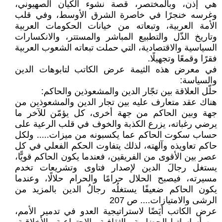
هي إذن، وبالمختصر، قصة نشوء الكيان الصهيوني،
وغرسه خنجرًا في خاصرة الشرق الأوسط، وفي قلب
الأمة العربية، وتبعاته من خيانات الحكومات العربية
وتاريخ الذّل والتطبيع المباشر والمستتر، والانكسارات
السياسية والاقتصادية، التي حملت تبعاته الشعوب العربية
فقرًا وقمعًا وتجهيلًا.
في معرض هذه الثيمة عرض الكاتب لتابوهات الدين
والسياسة:
حلّل العلاقة بين تجّار الدين والمشعوذين والحاكم:
هناك عقد متعارف عليه بين تجار الدين والمشعوذين من
جهة وبين الحاكم من جهة أخرى، كل يؤمّن للآخر ما
يرضي رغباته، يزرع الكذبة والخوف في قلب الرعية على
حساب سكوت الحاكم عما يكسبونه من ميزات..... ولكل
حاكم تعاويذه وآلهته، لذلك يتفاوت الحكم الفعلي في كل
عصر بين الأقوى من الفريقين، فعندما يكون الحاكم قويًّا،
يستغل رجالَ الدين لإصدار فتاوى وتشريعات تخدم
مسيرته، فيصبح الحلال حرامًا والحرام حلالًا، وعندما
يكون الحاكم ضعيفًا يستغلُه رجالُ الدين بالمزيد من
الرشى والامتيازات.... ص 207
عرض الكاتب أيَضًا لاستراتيجية العدو في تدمير الأمم،