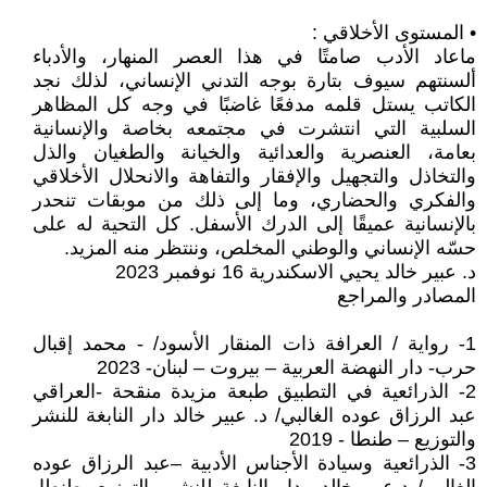
• المستوى الأخلاقي :
ماعاد الأدب صامتًا في هذا العصر المنهار، والأدباء
ألسنتهم سيوف بتارة بوجه التدني الإنساني، لذلك نجد
الكاتب يستل قلمه مدفعًا غاضبًا في وجه كل المظاهر
السلبية التي انتشرت في مجتمعه بخاصة والإنسانية
بعامة، العنصرية والعدائية والخيانة والطغيان والذل
والتخاذل والتجهيل والإفقار والتفاهة والانحلال الأخلاقي
والفكري والحضاري، وما إلى ذلك من موبقات تنحدر
بالإنسانية عميقًا إلى الدرك الأسفل. كل التحية له على
حسّه الإنساني والوطني المخلص، وننتظر منه المزيد.
د. عبير خالد يحيي الاسكندرية 16 نوفمبر 2023
المصادر والمراجع
1- رواية / العرافة ذات المنقار الأسود/ - محمد إقبال
حرب- دار النهضة العربية – بيروت – لبنان- 2023
2- الذرائعية في التطبيق طبعة مزيدة منقحة -العراقي
عبد الرزاق عوده الغالبي/ د. عبير خالد دار النابغة للنشر
والتوزيع – طنطا - 2019
3- الذرائعية وسيادة الأجناس الأدبية –عبد الرزاق عوده