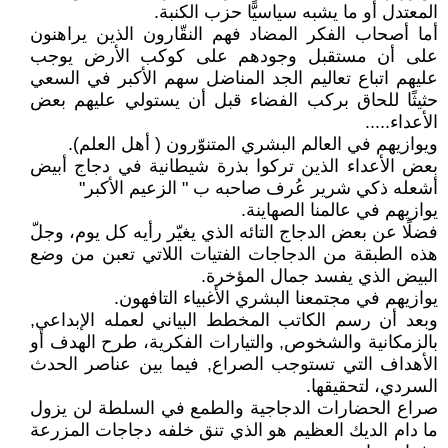
المعتدل أو ما يشبه سياسيًّا حزب الكنبة.
أما أصحاب الفكر المضاد فهم النقّارون الذين يراهنون
على أن مستقبل وجودهم على كوكب الأرض يوجب
عليهم اتباع تعاليم الجد المناضل سهم الأكبر في السعي
حثيثًا للحاق بركب الفضاء قبل أن يستولي عليهم بعض
الأعداء.....
ويوازيهم في العالم البشري المتنوّرون ( أهل العلم).
بعض الأعداء الذين تركوا بذرة شيطانية في دجاج أبيض
أشعله ذكي شرير عُرف صاحبه ب " الزعيم الأكبر"
يوازيهم في عالمنا الصهاينة.
فضلًا عن بعض الدجاج التائه الذي يغيّر رأيه كل يوم، وجلّ
هذه الطبقة من الدجاجات الفتيات اللاتي تعبن من وضع
البيض الذي يفسد جمال المؤخرة.
يوازيهم في مجتمعنا البشري الأغبياء التافهون.
وبعد أن رسم الكاتب المخطط البياني لعمله الإبداعي,
بالزمكانية والشخوص, والتيارات الفكرية، طرح الهدف أو
الأهداف التي تستوجب الصراع, فيما بين عناصر الحدث
السردي، لتحقيقها.
صراع الحضارات الدجاجية والطمع في السلطة لن يزول
ما دام الديك العظيم هو الذي تنق خلفه دجاجات المزرعة