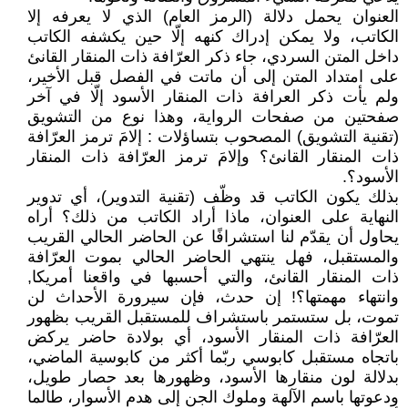
العنوان يحمل دلالة (الرمز العام) الذي لا يعرفه إلا
الكاتب، ولا يمكن إدراك كنهه إلّا حين يكشفه الكاتب
داخل المتن السردي، جاء ذكر العرّافة ذات المنقار القانئ
على امتداد المتن إلى أن ماتت في الفصل قبل الأخير،
ولم يأت ذكر العرافة ذات المنقار الأسود إلّا في آخر
صفحتين من صفحات الرواية، وهذا نوع من التشويق
(تقنية التشويق) المصحوب بتساؤلات : إلامَ ترمز العرّافة
ذات المنقار القانئ؟ وإلامَ ترمز العرّافة ذات المنقار
الأسود؟.
بذلك يكون الكاتب قد وظّف (تقنية التدوير)، أي تدوير
النهاية على العنوان، ماذا أراد الكاتب من ذلك؟ أراه
يحاول أن يقدّم لنا استشرافًا عن الحاضر الحالي القريب
والمستقبل، فهل ينتهي الحاضر الحالي بموت العرّافة
ذات المنقار القانئ، والتي أحسبها في واقعنا أمريكا,
وانتهاء مهمتها؟! إن حدث، فإن سيرورة الأحداث لن
تموت، بل ستستمر باستشراف للمستقبل القريب بظهور
العرّافة ذات المنقار الأسود، أي بولادة حاضر يركض
باتجاه مستقبل كابوسي ربّما أكثر من كابوسية الماضي،
بدلالة لون منقارها الأسود، وظهورها بعد حصار طويل،
ودعوتها باسم الآلهة وملوك الجن إلى هدم الأسوار، طالما