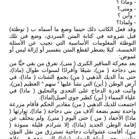
- وماذا ؟
- ومتى؟
- وأين ؟
- ولماذا؟
وقد فعل الكاتب ذلك حينما وضع ما أسماه ب ( توطئة)
قبل شروعه في كتابة المتن السردي، وضع في تلك
التوطئة المعلومات الأساسية التي تجيب عن الأسئلة
الخمسة، كيلا يضطر لقطع المتن بتفسير أو إزالة لبس أو
غموض:
بعد معركة المناقير الكبرى ( متى)، تفرق من بقي حيًّا من
بني دجاجة ( من)، شيعًا وأفرادًا لسنوات طوال (ماذا)،
حتى بدأ الديك الذهبي ( من) بجمع الشتات ( ماذا)، في
أرض الوطن ( أين) التي نشأ عليها " سهم " العظيم (من)،
وأثبت قدرة الدجاج على التحدي والتحليق ( ماذا) في
علياء السماء ( أين) كطير جوي أصيل(لماذا).
اجتمعت للديك الذهبي ( من) مقادير الحكم فأقام مزرعة
واحدة تضم بضعة آلاف من بني دجاجة ( ماذا)، توارثها (
ماذا) الأحفاد ( من ) حتى اليوم ( متى). ولم يتخلّف عن
إقامة الوطن الجديد (ماذا)، إلا شراذم قليلة منبوذة (
من)، أقامت عشوائيات دجاجية تسترزق من نقل المؤن
وتأمين بعض أنواع الديدان (ماذا) التي تنفع في علاج