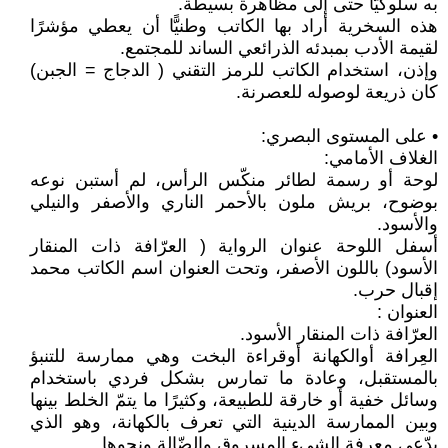
به سلوكيًّا حتى إلى مظاهرة بسيطة.
هذه السخرية أراد بها الكاتب وطنيًّا أن يعطي مؤشرًا
لقيمة الأدب بمبدئه الذرائعي الساند للمجتمع.
وإذن، استخدام الكاتب للرمز التقني ( الدجاج = الجبن)
كان ذريعة لوصوله للعصرنة.
• على المستوى البصري:
الغلاف الأمامي:
لوحة أو رسمة لطائر منكّس الرأس، لم أستبن نوعه
بوضوح، بريش ملون بالأحمر الناري والأصفر والنيلي
والأسود.
أسفل اللوحة عنوان الرواية ( العرّافة ذات المنقار
الأسود) باللون الأصفر، وتحت العنوان اسم الكاتب محمد
إقبال حرب.
العنوان :
العرّافة ذات المنقار الأسود.
العِرافة أوالكهانة أوقراءة البخت وهي ممارسة للتنبؤ
بالمستقبل، وعادة ما تمارس بشكل فردي باستخدام
وسائل خفية أو خارقة للطبيعة، وكثيرًا ما يتمّ الخلط بينها
وبين الممارسة الدينية التي تعرف بالكهانة، وهو الذي
يدّعي معرفة الشيء المسروق والضّالة ونحوها.