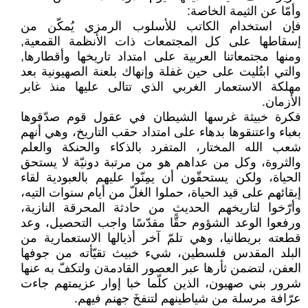
وأمّا عن الثيمة الخاصة:
فإن استخدام الكاتب للأسلوب الرمزي يُمكّن من
إسقاطها على كل المجتمعات ذات الأنظمة القمعية,
ومنها مجتمعاتنا العربية على امتداد تاريخها وأقطارها,
والتي ابتُليت على حين غفلة وإنهاك بلعنة الصهيونية بعد
مهلكة الاستعمار الغربي الذي تتالى عليها منذ غابر
الأزمان.
فكرة خبيثة غرسها الشيطان في عقول قوم صدّقوها
بغباء واعتنقوها بدهاء على امتداد حقب التاريخ، وهي أنهم
شعب الله المختار، المتفرد بالذكاء والحنكة والعلم
والثروة، وكل من عداهم هو من مرتبة دونيّة لا يستحق
الحياة، ولكن يستحقّون أن يمِنّوا عليهم بالعبودية لقاء
إبقائهم على قيد الحياة، حملوا الغلّ من أيام سنوات التيه،
وأرّخوا لتاريخهم الحديث من حادثة المحرقة النازية،
ورفعوا الوعد الشؤوم حقًّا مقدّسًا واجب التحصيل، وعد
قطعته بريطانيا، وهي تلمّ آخر أذيالها الاستعمارية من
البلد المقدس فلسطين، شيء خبيث تقيّأته من جوفها
العفن، لتضمن ثأرها عبر العصور القادمةن ولتكفّ به عنها
شرور بني صهيون، الذين كلّما خبا إوار عزيمتهم جاءت
عرّافة مرسلة من شياطينهم لتنفخَ جهنم فيهم.