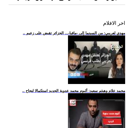
اخر الافلام
.. مهدي لعريبي: من السينما إلى -مافيا-... الجزائر تقبض على زعيم
.. محمد علام وهيثم سعيد: ألبوم محمد عدوية الجديد استكمالا لنجاح