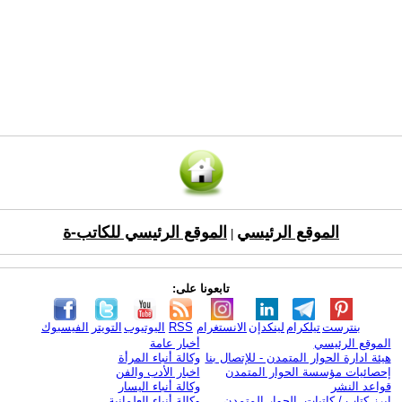
الموقع الرئيسي
الموقع الرئيسي للكاتب-ة
|
تابعونا على:
بنترست
تيلكرام
لينكدإن
الانستغرام
RSS
اليوتيوب
التويتر
الفيسبوك
الموقع الرئيسي
أخبار عامة
هيئة ادارة الحوار المتمدن - للإتصال بنا
وكالة أنباء المرأة
إحصائيات مؤسسة الحوار المتمدن
اخبار الأدب والفن
قواعد النشر
وكالة أنباء اليسار
ابرز كتاب / كاتبات الحوار المتمدن
وكالة أنباء العلمانية