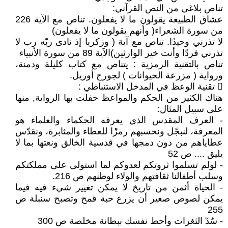
تناص بلاغي من النص القرآني:
عشاق الطبيعة يقولون ما لا يفعلون. تناص مع الآية 226
من سورة الشعراء( وأنهم يقولون ما لا يفعلون)
لا تذرني وحيدًا. تناص مع آية ( وزكريا إذ نادى ربّه رب لا
تذرني فردًا وأنت خير الوارثين)الآية 89 من سورة الأنبياء
تناص بالتقنية الرمزية : يتناص مع كتاب كليلة ودمنة،
ورواية ( مزرعة الحيوانات ) لجورج أوريل.
 تقنية الوعظ في المدخل الاستنباطي :
هناك الكثير من الحكم والمواعظ حفلت بها الرواية, منها
على سبيل المثال:
- العرف المقدس الذي يعرفه الحكماء والعلماء هو
المعرفة، لنبجّل ونحسبهم رمزًا للعطاء والمثابرة، ونقدّس
عطاياهم من دون دمجها في قدسية الخالق ونعتها بما لا
يليق .... ص 52
- لولم تسلموا ثروتكم لعدوكم لما استولى على مملكتكم
وسلب أطفالنا ثقافتهم والولاء لوطنهم ص 216.
- الحياة أثمن من تاريخ لا يمكن تغيير شيء فيه فيما
يمكن لصوص صغير أن يزرع حبة قمح وتصبح سنبلة ص
255
- سُدّ الثغرات وأحط نفسك ببطانة مخلصة ص 300