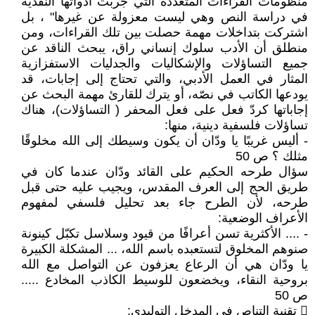
منظومات القراءات المتعدّدة التي جربت أدواتها النقدية
في دراسة النص وهي ليست معزولة عن غيرها" ، بل
اشتركت بتداخلات مهمة حصلت بين تلك القراءات، ومن
منطلق أن الأدب سلوك إنساني راق، يبحث الناقد عن
جميع التساؤلات والإشكاليات والجدليات الاستفزازية
المثار في العمل الأدبي، والتي تحتاج إلى إجابات، قد
يودعها الكاتب في نصّه، أو يترك للقارئ مهمة البحث عن
إجاباتها كردّ فعل على فعل المحفر ( التساؤلات)، هناك
تساؤلات فلسفية دينية، منها:
- أليس غريبًا يا ودّان أن يكون وسيطك إلى الله مخلوقًا
مثلك ؟ ص 50
سؤال طرحه الحكيم على القائد ودّان عندما كان في
طريق الحج إلى العرف المقدس، ويجيب عليه حتى قبل
طرحه، لأن الطرح جاء بعد تحليل فلسفي لمفهوم
الأعراف الوضعية:
- .... الأكثرية تسن أعرافًا من قيود وسلاسل تكبّل كينونة
صنوهم المخلوق لتستعبده باسم الله، ... المشكلة الكبيرة
يا ودّان هي أن الرعاع يعزفون عن التواصل مع الله
بروحية النقاء، ويخضعون للوسيط الكاذب المخادع .....
ص 50
 تقنية التناص في المدخل التوليدي: