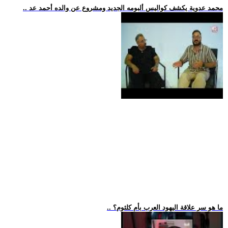
.. محمد عدوية يكشف كواليس ألبومه الجديد ومشروع عن والده أحمد عد
.. ما هو سر علاقة اليهود العرب بأم كلثوم؟