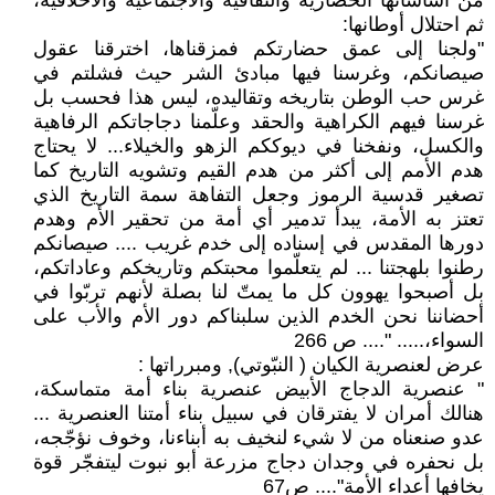
من أساساتها الحضارية والثقافية والاجتماعية والأخلاقية،
ثم احتلال أوطانها:
"ولجنا إلى عمق حضارتكم فمزقناها، اخترقنا عقول
صيصانكم، وغرسنا فيها مبادئ الشر حيث فشلتم في
غرس حب الوطن بتاريخه وتقاليده، ليس هذا فحسب بل
غرسنا فيهم الكراهية والحقد وعلّمنا دجاجاتكم الرفاهية
والكسل، ونفخنا في ديوككم الزهو والخيلاء... لا يحتاج
هدم الأمم إلى أكثر من هدم القيم وتشويه التاريخ كما
تصغير قدسية الرموز وجعل التفاهة سمة التاريخ الذي
تعتز به الأمة، يبدأ تدمير أي أمة من تحقير الأم وهدم
دورها المقدس في إسناده إلى خدم غريب .... صيصانكم
رطنوا بلهجتنا ... لم يتعلّموا محبتكم وتاريخكم وعاداتكم،
بل أصبحوا يهوون كل ما يمتّ لنا بصلة لأنهم تربّوا في
أحضاننا نحن الخدم الذين سلبناكم دور الأم والأب على
السواء،..... ".... ص 266
عرض لعنصرية الكيان ( النبّوتي), ومبرراتها :
" عنصرية الدجاج الأبيض عنصرية بناء أمة متماسكة،
هنالك أمران لا يفترقان في سبيل بناء أمتنا العنصرية ...
عدو صنعناه من لا شيء لنخيف به أبناءنا، وخوف نؤجّجه،
بل نحفره في وجدان دجاج مزرعة أبو نبوت ليتفجّر قوة
يخافها أعداء الأمة".... ص67