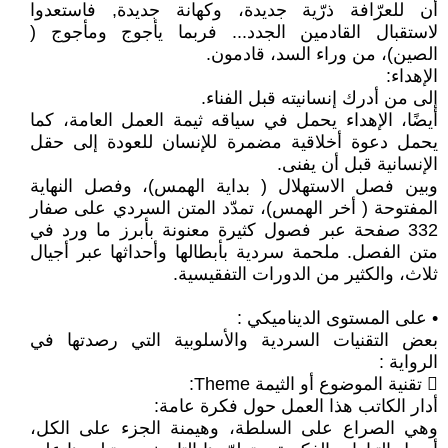
أن للعرّافة ذرّية جديدة، وكهانة جديدة, فاستعدوا
لاستقبال القادمين الجدد... فربما يأجوج ومأجوج (
الصين)، من وراء السد، قادمون.
الإهداء:
إلى من أدرك إنسانيته قبل الفناء.
أيضًا، الإهداء يحمل في سياقه ثيمة العمل العامة، كما
يحمل دعوة أخلاقية مضمرة للإنسان للعودة إلى حقل
الإنسانية قبل أن يفنى.
وبين فصل الاستهلال ( بداية الهمس)، وفصل النهاية
المفتوحة ( أخر الهمس)، تمدّد المتن السردي على صفار
332 صفحة عبر فصول كثيرة معنونة بأبرز ما ورد في
متن الفصل. ملحمة سردية بأبطالها وأحداثها عبر أجيال
ثلاث، والكثير من الدورات التفقيسية.
• على المستوى الديناميكي :
بعض التقنيات السردية والأسلوبية التي رصدتها في
الرواية :
 تقنية الموضوع أو الثيمة Theme:
أدار الكاتب هذا العمل حول فكرة عامة:
وهي الصراع على السلطة، وهيمنة الجزء على الكل،