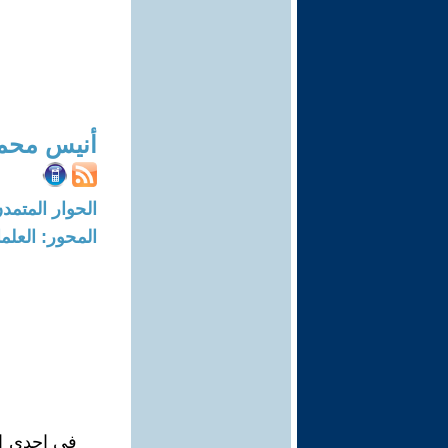
أنيس محم
الحوار المتمدن-العدد: 7798 - 23
المحور: العلما
في إحدى الل