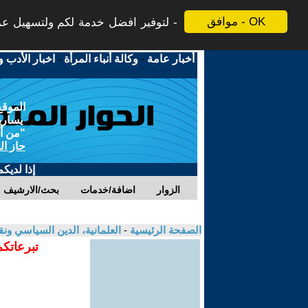
موافق - OK
لتوفير افضل خدمة لكم ولتسهيل عملي
أخبار عامة
-
وكالة أنباء المرأة
-
اخبار الأدب و
الموقع
يسارية
"من أج
حاز ال
إذا لديك
الزوار
اضافة/خدمات
بحث/الارشيف
الصفحة الرئيسية
-
العلمانية، الدين السياسي ونق
تبرعاتكم