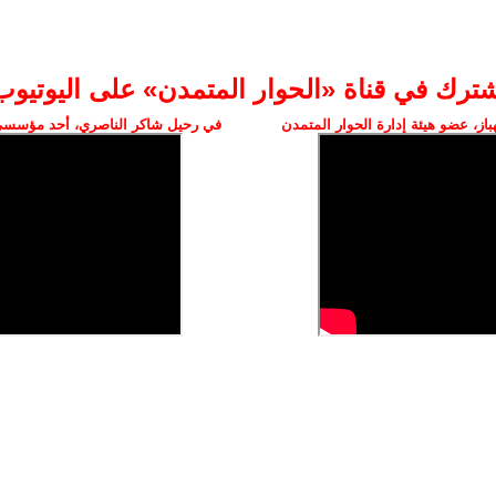
شترك في قناة «الحوار المتمدن» على اليوتيوب
ز، عضو هيئة إدارة الحوار المتمدن
في رحيل شاكر الناصري، أحد مؤسسي 