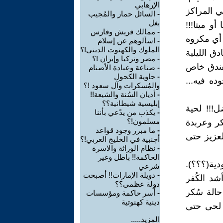
الإرهابي
ي المراكز
-
السائل حمار والمُجيب
بغل
و ميتا!!!
-
ممالك قريش وفارس
 أي مكروه
-
اسألوهم عن إسلام
الملوك والكهنوت الديني!؟
دق الليلية
-
مصر وتركيا وإيران !؟
لفندق خاص
-
صناعة وعبادة الأصنام
-
حاوية الكحول
ده فيه...
والمُسكرات وآل سعود !؟
-
أديان السُنة والشيعة!!
إبليسية شيطانية؟؟
!!! لحية
-
يكذب من يدًعي بأننا
مسلمون!؟
كر وعربدة
-
ما مبرر وجود قواعد
لعزيز حتى
أچنبية في الخليج العربي!؟
-
نظام الوراثة والاسرة
الحاكمة!! باطل وغير
ية(؟؟؟).
شرعي
-
دويلة الإمارات!! أصبحت
شد الكُفر
دولة عظمى؟؟
حالة سُكر
-
أُسر حاكمة ومؤسسات
دينية كهنوتية
 لحى حتى
المزيد.....