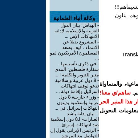
سيماهم!!!
هم يتلون
وكالة أنباء العلمانية
-
الهباش: بيان الدول
العربية والإسلامية لإدانة
الانتهاكات الإس ...
-
المشروع بديلا عن
الانتماء.. كيف يصعد
المسلمون الأمريكيون لمو
Transl
...
-
في ذكرى تأسيسها..
سفارة فلسطين: المدى
منبر للتنوير والكلمة ا ...
-
8 دول عربية وإسلامية
اعية، والمساواة
تدعو لوقف انتهاكات
إسرائيل وإقامة دولة ...
م.
ساهم/ي معنا!
-
وزراء خارجية 8 دول
رار هذا المنبر الحر
عربية وإسلامية يدينون
انتهاكات إسرائيل في ...
معلومات التحويل
-
-بيان إدانة بأشد
العبارات- لـ8 دول إسلامية
ضد انتهاكات إسرائ ...
-
الرئيس الإيراني يقول إن
التواصل مع المرشد