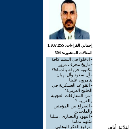
إجمالي القراءات: 1,937,255
المقالات المنشورة: 304
-
ادخلوا في السلم كافة
-
تاريخ محرف مزور
مكتوبة حروفه بالدماء!؟
-
آل سعود وآل نهيان
يتآمرون علينا
-
القواعد العسكرية في
الخليج العربي!؟
-
من المفارقات العجيبة
والغريبة!؟
-
الصراع بين المؤمنين
والملحدين
-
اليهود والنصارى.. مثلنا
مثلهم تماما
-
ترقيع الفكر الوهابي
اثة أيام،