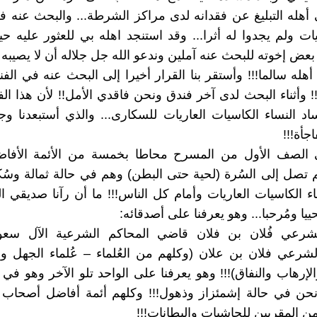
أهله التبليغ عن فقدانه لدى مراكز الشرطة... والبحث عنه ف
 ولم يجدوا له أثرا... وقد استنجد اهله بي للعثور عليه حيا أ
عض إخوته للبحث عنه آملين وندعو الله جل جلاله أن لا يصيبه
أهله سالما!!! وأستقر بنا القرار أخيرا إلى البحث عنه في الفنا
!!! وأثناء البحث لدى آخر فندق ونحن فاقدي الأمل!! لأن هذا ا
 النساء الكاسيات العاريات للسكارى... والذي أستبعدنا وجو
جأة!!!
 الصف الأول من المسرح محاطا بخمسة من الأئمة الأفاضل
م تصل إلى السُرة (لحية حتى البطن) وهم في حالة ثمالة وسُ
اء الكاسيات العاريات وأمام كل الناس!!! ما أن رآنا صديقي ا
حييا ومُرحبا... وهو يعرفنا على أصدقائه:
شرعي فُلان بن فلان قاضي المحاكم الشرعية الآل سعود
شرعي فلان بن علان (وكلهم من العُلماء – عُلماء الجهل وأ
لإرهاب والنفاق)!!! وهو يعرفنا على الواحد تلو الآخر وهو في 
 ونحن في حالة إشمئزاز وذهول!!! وكلهم أئمة أفاضل أصحاب
من المقربين للحاشيات والبطانات!!!