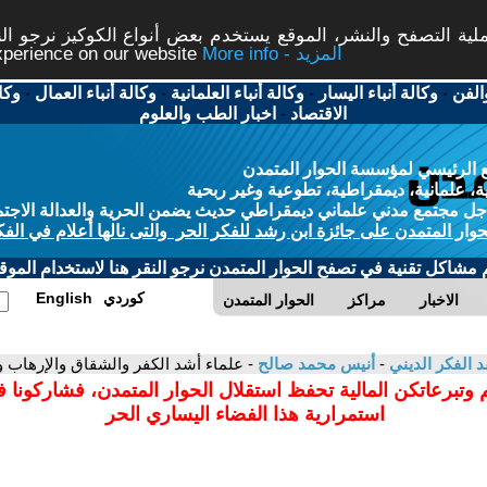
ة التصفح والنشر، الموقع يستخدم بعض أنواع الكوكيز نرجو النق
More info - المزيد
experience on our website
الفن
-
وكالة أنباء اليسار
-
وكالة أنباء العلمانية
-
وكالة أنباء العمال
-
وكا
الاقتصاد
-
اخبار الطب والعلوم
 الرئيسي لمؤسسة الحوار المتمدن
، علمانية، ديمقراطية، تطوعية وغير ربحية
ل مجتمع مدني علماني ديمقراطي حديث يضمن الحرية والعدالة الاجتم
حوار المتمدن على جائزة ابن رشد للفكر الحر والتى نالها أعلام في الفك
م مشاكل تقنية في تصفح الحوار المتمدن نرجو النقر هنا لاستخدام الموقع
كوردي
English
الاخبار
مراكز
الحوار المتمدن
د الفكر الديني
-
أنيس محمد صالح
- علماء أشد الكفر والشقاق والإرهاب و
 وتبرعاتكن المالية تحفظ استقلال الحوار المتمدن، فشاركونا 
استمرارية هذا الفضاء اليساري الحر