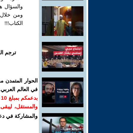
والسؤال هن
ومن خلال 
الكتاب!!!
ترجم ال
الحوار المتمدن م
في العالم العربي
ب
والمستقل، ليبقى ص
والمشاركة في دع