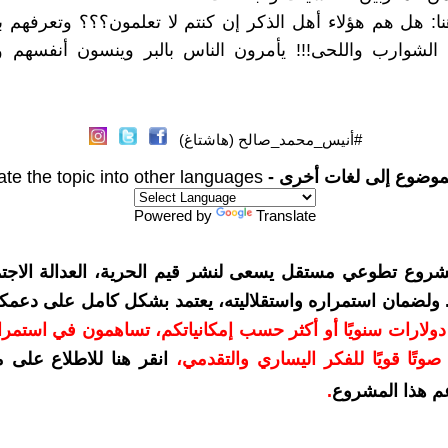
ا: هل هم هؤلاء أهل الذكر إن كنتم لا تعلمون؟؟؟ وتعرفهم ب
الشوارب واللحى!!! يأمرون الناس بالبر وينسون أنفسهم و
#أنيس_محمد_صالح (هاشتاغ)
موضوع إلى لغات أخرى -
ate the topic into other languages
Powered by
Translate
شروع تطوعي مستقل يسعى لنشر قيم الحرية، العدالة الاجتم
. ولضمان استمراره واستقلاليته، يعتمد بشكل كامل على دعمك
دعمكم بمبلغ 10 دولارات سنويًا أو أكثر حسب إمكانياتكم، تساهمون في استم
وتًا قويًا للفكر اليساري والتقدمي
،
انقر هنا للاطلاع على 
م هذا المشروع
.