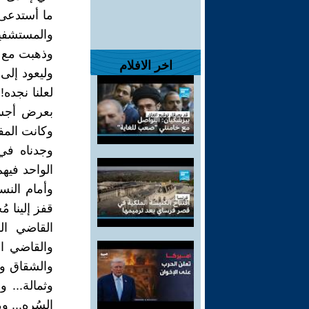
ما أستدعى 
والمستشفيات
وذهبت مع ب
اخر الافلام
وليعود إلى 
لعلنا نجده
بعرض أجساد
وكانت المفا
وجدناه في
الواحد فيه
وأمام النس
قفز إلينا مُ
القاضي ال
والقاضي ال
والشقاق وا
وثمالة...
السُره... و