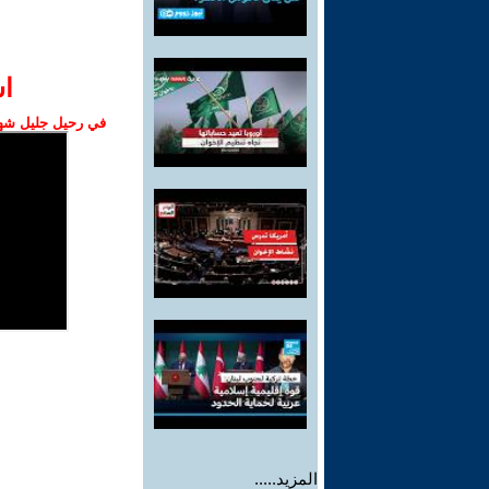
ا‫
في رحيل جليل شهبا
المزيد.....