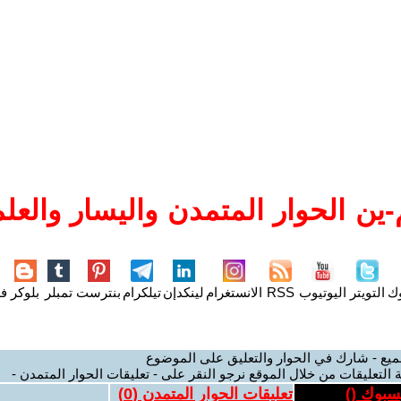
ين الحوار المتمدن واليسار والعلم
وك
التويتر
اليوتيوب
RSS
الانستغرام
لينكدإن
تيلكرام
بنترست
تمبلر
بلوكر
فل
ميع - شارك في الحوار والتعليق على الموضوع
 التعليقات من خلال الموقع نرجو النقر على - تعليقات الحوار المتمدن -
يسبوك (
)
تعليقات الحوار المتمدن (
0
)