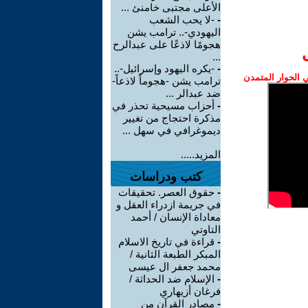
الأعلى مجتبى خامنئ ...
-
-لا يحب الشعب
اليهودي-.. ترامب يشن
هجومًا لاذعًا على عبدالرح
...
-
-يكره اليهود وإسرائيل-..
الحوار المتمدن
ترامب يشن -هجوماً لاذعاً-
ضد عبدالر ...
-
أحزاب مسيحية تحذر في
مذكرة احتجاج من تغيير
ديموغرافي في سهل ...
المزيد.....
كتب ودراسات
-
حقوق العصر. تحقيقات
في جريمة ازدراء العقل و
معاداة الإنسان / أحمد
التاوتي
-
قراءة في تاريخ الاسلام
المبكر الطبعة الثانية /
محمد جعفر ال عيسى
-
الإسلام ضد الحداثة /
فرغان أزيهاري
-
مصادر القرآن من