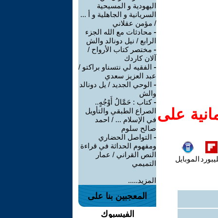
اليهودية و المسيحية
السريانية و الجاهلية و أ ...
/ مؤمن عقلاني
-
محادثات مع الله الجزء
الرابع / نيل دونالد والش
-
مختصر كتاب الأرواح /
آلان كاردك
-
الفقيه لي نتسناو براكتو /
عبد العزيز سعدي
-
الوحي الجديد / يل دونالد
والش
-
كتاب : حَمَّالُ أَوْجُهٍ..
انية على
الصراع الطبقي والتأويل
في الإسلام ... / احمد
صالح سلوم
-
التواصل الحضاري
ومفهوم الحداثة في قراءة
النص القراني / عمار
يبورد
الموبايل
التميمي
المزيد.....
المعجبين بنا على
الفيسبوك