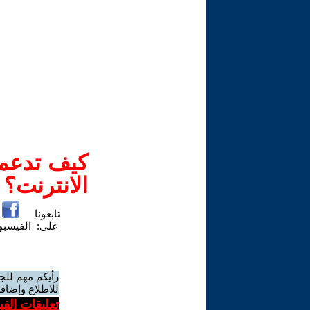
كيف تدعم-
الانترنت؟
تابعونا
على:
الفيسب
رأيكم مهم للج
للاطلاع وإضافة
تعليقات الف