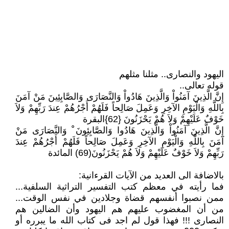
اليهود والنصارى.. مثلنا مثلهم
قوله تعالى..
إِنَّ الَّذِينَ آمَنُواْ وَالَّذِينَ هَادُواْ وَالنَّصَارَى وَالصَّابِئِينَ مَنْ آمَنَ
بِاللَّهِ وَالْيَوْمِ الآخِرِ وَعَمِلَ صَالِحاً فَلَهُمْ أَجْرُهُمْ عِندَ رَبِّهِمْ وَلاَ
خَوْفٌ عَلَيْهِمْ وَلاَ هُمْ يَحْزَنُونَ {62}البقرة
إِنَّ الَّذِينَ آمَنُواْ وَالَّذِينَ هَادُوا وَالصَّابِئِونَ ْ وَالنَّصَارَى مَنْ
آمَنَ بِاللَّهِ وَالْيَوْمِ الآخِرِ وَعَمِلَ صَالِحاً فَلَهُمْ أَجْرُهُمْ عِندَ
رَبِّهِمْ وَلاَ خَوْفٌ عَلَيْهِمْ وَلاَ هُمْ يَحْزَنُونَ(69) المائدة
بالاضافة الى العديد من الآيات القرءانية:
فما رأيته في معظم كتب التفسير التراثية السلفية...
ممن نصبوا أنفسهم قضاة وجلادين في نفس الوقت...
من أن المغضوب عليهم هم اليهود وأن الضالين هم
النصارى !!! فهذا قول لم اجد فى كتاب الله ما يبرره أو