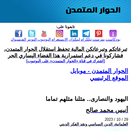
تابعونا على:
بودكاست
بنترست
تيلكرام
لينكدإن
الانستغرام
اليوتيوب
التويتر
الفيسبوك
تبرعاتكم وتبرعاتكن المالية تحفظ استقلال الحوار المتمدن،
فشاركونا في دعم استمرارية هذا الفضاء اليساري الحر
[اشترك في قناة ‫«الحوار المتمدن» على اليوتيوب]
الحوار المتمدن - موبايل
الموقع الرئيسي
اليهود والنصارى.. مثلنا مثلهم تماما
أنيس محمد صالح
2023 / 10 / 29
العلمانية، الدين السياسي ونقد الفكر الديني