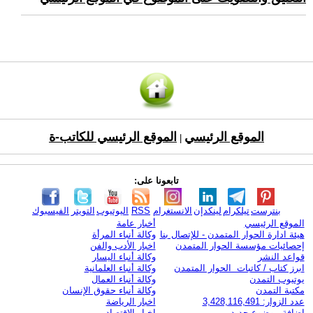
الموقع الرئيسي
الموقع الرئيسي للكاتب-ة
|
تابعونا على:
بنترست
تيلكرام
لينكدإن
الانستغرام
RSS
اليوتيوب
التويتر
الفيسبوك
الموقع الرئيسي
أخبار عامة
هيئة ادارة الحوار المتمدن - للإتصال بنا
وكالة أنباء المرأة
إحصائيات مؤسسة الحوار المتمدن
اخبار الأدب والفن
قواعد النشر
وكالة أنباء اليسار
ابرز كتاب / كاتبات الحوار المتمدن
وكالة أنباء العلمانية
يوتيوب التمدن
وكالة أنباء العمال
مكتبة التمدن
وكالة أنباء حقوق الإنسان
عدد الزوار: 3,428,116,491
اخبار الرياضة
اضافة موضوع جديد
اخبار الاقتصاد