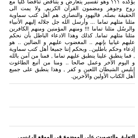
يؤكده ؟؟؟ وهو تفسير يتعارض و يتناقض تناقضا كليا مع
روح وجوهر ومضمون القرآن الكريم, ولا يمت الى
الحقيقة بصله, فاليهود والنصارى هم أهل كتب سماوية
مثلنا مثلهم تماما ... وأرسل الله جل جلاله إليهم الأنبياء
والرسُل مثلنا تماما !!! ومنهم المؤمنين ومنهم الكافرين
مثلنا مثلهم تماما, كذلك وهذا الادعاء الباطل بأن نحكم
عليهم غيابيا بإنهم .. المغضوب عليهم و الضالين .. هو
إدعاء وحكم باطلين.. وبحكم إننا جميعا أهل كتب سماوية
, فما ينطبق علينا ينطبق عليهم تماما , فمنا من آمن بالله
و اليوم الآخر وعمل صالحا .. ومنا من أتبع الطاغوت
إبليس الشيطان اللعين و كفر , وهذا ينطبق على جميع
أهل الكتاب الأولين والآخرين.
التعليق والتصويت على الموضوع في الموقع الرئيسي