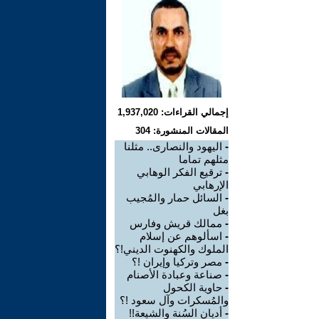
إجمالي القراءات: 1,937,020
المقالات المنشورة: 304
-
اليهود والنصارى.. مثلنا
مثلهم تماما
-
ترقيع الفكر الوهابي
الإرهابي
-
السائل حمار والمُجيب
بغل
-
ممالك قريش وفارس
-
اسألوهم عن إسلام
الملوك والكهنوت الديني!؟
-
مصر وتركيا وإيران !؟
-
صناعة وعبادة الأصنام
-
حاوية الكحول
والمُسكرات وآل سعود !؟
-
أديان السُنة والشيعة!!