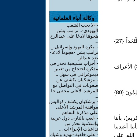
وكالة أنباء العلمانية
-
-لا يحب الشعب
اليهودي-.. ترامب يشن
هجومًا لاذعًا على عبدالرح
وَاتْلُ مَا أُوحِيَ إِلَيْكَ مِن كِتَابِ رَبِّكَ لَا مُبَدِّلَ لِكَلِمَاتِهِ وَلَن تَجِدَ مِن دُونِهِ مُلْتَحَداً {27}
...
-
-يكره اليهود وإسرائيل-..
ترامب يشن -هجوماً لاذعاً-
ضد عبدالر ...
-
أحزاب مسيحية تحذر في
اتَّبِعُواْ مَا أُنزِلَ إِلَيْكُم مِّن رَّبِّكُمْ وَلاَ تَتَّبِعُواْ مِن دُونِهِ أَوْلِيَاء قَلِيلاً مَّا تَذَكَّرُونَ (3) الأعراف
مذكرة احتجاج من تغيير
ديموغرافي في سهل ...
-
بيزشكيان يكشف عن
صعوبات في التواصل مع
المرشد الأعلى مجتبى خا
وَلاَ يَأْمُرَكُمْ أَن تَتَّخِذُواْ الْمَلاَئِكَةَ وَالنِّبِيِّيْنَ أَرْبَاباً أَيَأْمُرُكُم بِالْكُفْرِ بَعْدَ إِذْ أَنتُم مُّسْلِمُونَ {80}
...
-
بزشكيان يكشف كواليس
موافقة المرشد الأعلى
على مذكرة التفاهم
م)، بأننا
-
-لعب بالنار-.. دول عربية
وإسلامية تحذر من
ا أعتدينا
تداعيات الإجراءات ...
-
على خلفية -تهديد وشيك
 الله على