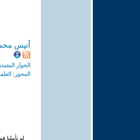
أنيس محم
الحوار المتمدن-العدد: 7780 - 23
المحور: العلما
لو تأملنا قو