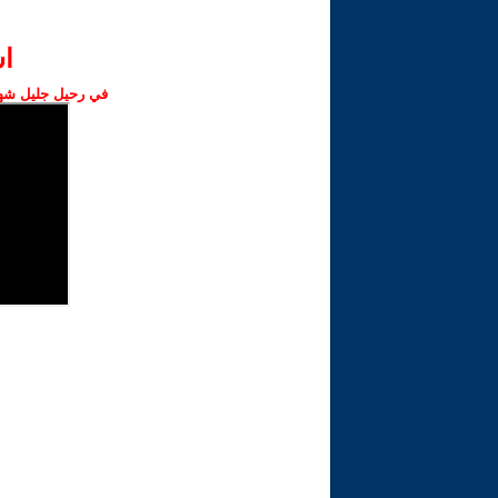
ا‫
في رحيل جليل شهبا