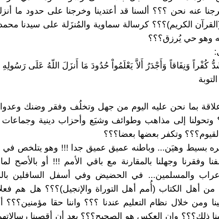
نا عنه نحن ؟؟؟ ألسنا قد أعتدينا وخرجنا على حدود ما أنزل
القرآن الكريم)؟؟؟ كرسالة سماوية والمُنزَلة على سيدنا محمد 
ه وهو حي يُرزق؟؟؟
:
ُّ كُفْراً وَنِفَاقاً وَأَجْدَرُ أَلاَّ يَعْلَمُواْ حُدُودَ مَا أَنزَلَ اللّهُ عَلَى رَسُولِهِ 
لاقة بما نحن عليه اليوم من جهل وتخلُف وفقر وضنك وعدوا
وتحولنا إلى مذاهب وطوائف وشيَع وأحزاب دينية وجماعات ت
القيوم؟؟؟ وتكفر بعضها بعضا؟؟؟
 بسيط وهيَن... وباطنه عميق عميق جدا !!! وهو يتلخص في 
نا وفقرنا وجهلنا بالمقارنة مع باقي الأمم !!! أو بالأصح لما
أعراب والمسلمين... في الحضيض وفي أسفل السافلين بالم
 من أهل الكتاب (أُمم أهل التوراة والإنجيل)؟؟؟ هل هم فعلا 
ينا ومن خلال نظام التعليم عندنا ؟؟؟ واننا حقا مؤمنين؟؟؟ أم 
ينا ذلك؟؟؟ وإن العكس هو الصحيح؟؟؟ بعد أن أقصينا رسالاتهم 