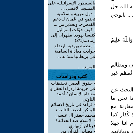
بالسيطرة الإسرائيلية على
ه الله جل
المسجد الأقصى ...
-
دول عربية وإسلامية
.. بالوحي
تجتمع في عّمان لـ-دعم
القدس-.. وتحذير من ...
-
كيف حوّلت إسرائيل
كنيسا يهوديا بطهران إلى
وَاللّهُ عَلِيمٌ
رماد...(2/1)
-
منظمة يهودية: ارتفاع
حوادث معاداة السامية
في بريطانيا منذ بد ...
ن ومظالم
المزيد.....
ُعظم غير
كتب ودراسات
-
حقوق العصر. تحقيقات
في جريمة ازدراء العقل و
البحث عن
معاداة الإنسان / أحمد
ذا نحن ما
التاوتي
-
قراءة في تاريخ الاسلام
قارنة مع
المبكر الطبعة الثانية /
كُفار كما
محمد جعفر ال عيسى
-
الإسلام ضد الحداثة /
اننا جهلا
فرغان أزيهاري
ودياناتهم
-
مصادر القرآن من