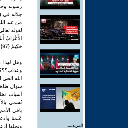
رسوله وخرج
جلاله في (
من عند الل
لقوله تعالى
الأَعْرَابُ أَشَد
حَكِيمٌ {97} التوبة
وهل لهذا ع
وعذاب؟؟؟ 
الله الحي 
سؤال ظاهره
أسباب تخلف
نُسمى بال
باقي الأمم
عُلمنا وأدع
المزيد.....
وتخلفا أدع