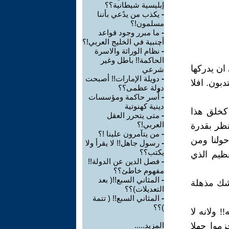
إبليسية شيطانية؟؟
-
يكذب من يدًعي بأننا
مسلمون!؟
-
ما مبرر وجود قواعد
أچنبية في الخليج العربي!؟
-
نظام الوراثة والاسرة
الحاكمة!! باطل وغير
 ان يدركها
شرعي
-
دويلة الإمارات!! أصبحت
دبون. افلا
دولة عظمى؟؟
-
أُسر حاكمة ومؤسسات
دينية كهنوتية
كخلق هذا
-
متى يتحرر العقل
العربي!؟
نظر بقدرة
-
من يتآمرون علينا !؟
ولنا ومن
-
رسول جاهل!! لا يقرأ ولا
يكتب؟؟
عظيم الذي
-
فصل الدين عن الدولة!!
مفهوم خاطئ؟؟
-
المثاني السبع!!( بعد
اشك مذهلة
التعديلات)؟؟
-
المثاني السبع!! ( تتمة
)؟؟
 ولانه لا
زموا جهلا
المزيد.....