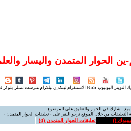
ين الحوار المتمدن واليسار والعلم
وك
التويتر
اليوتيوب
RSS
الانستغرام
لينكدإن
تيلكرام
بنترست
تمبلر
بلوكر
فل
ميع - شارك في الحوار والتعليق على الموضوع
 التعليقات من خلال الموقع نرجو النقر على - تعليقات الحوار المتمدن -
يسبوك (
)
تعليقات الحوار المتمدن (
0
)