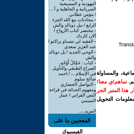
اليهودية و المسيحية
السريانية و الجاهلية و أ ...
/ مؤمن عقلاني
-
محادثات مع الله الجزء
الرابع / نيل دونالد والش
-
مختصر كتاب الأرواح /
آلان كاردك
-
الفقيه لي نتسناو براكتو /
Transl
عبد العزيز سعدي
-
الوحي الجديد / يل دونالد
والش
-
كتاب : حَمَّالُ أَوْجُهٍ..
الصراع الطبقي والتأويل
اعية، والمساواة
في الإسلام ... / احمد
صالح سلوم
م.
ساهم/ي معنا!
-
التواصل الحضاري
ومفهوم الحداثة في قراءة
رار هذا المنبر الحر
النص القراني / عمار
معلومات التحويل
التميمي
المزيد.....
المعجبين بنا على
الفيسبوك