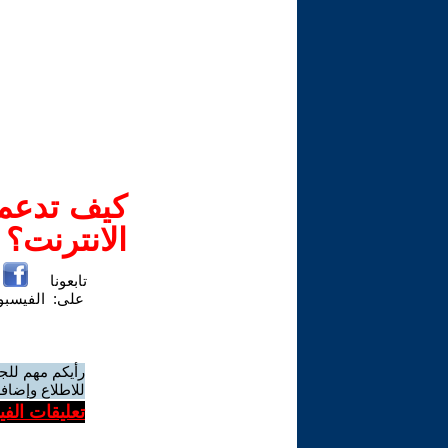
كيف تدعم-
الانترنت؟
تابعونا
على:
الفيسب
رأيكم مهم للج
للاطلاع وإضافة
تعليقات الف