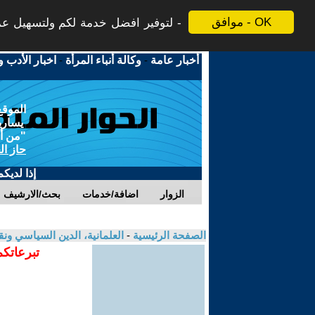
موافق - OK
لتوفير افضل خدمة لكم ولتسهيل عملي
أخبار عامة
-
وكالة أنباء المرأة
-
اخبار الأدب و
الموقع
يسارية
"من أج
حاز ال
إذا لديك
الزوار
اضافة/خدمات
بحث/الارشيف
الصفحة الرئيسية
-
العلمانية، الدين السياسي ونق
تبرعاتكم