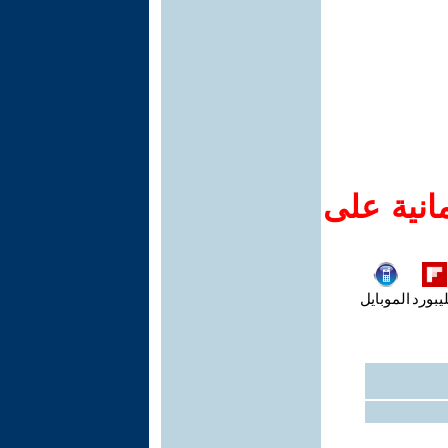
انية على
يبورد
الموبايل