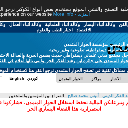
ة التصفح والنشر، الموقع يستخدم بعض أنواع الكوكيز نرجو النق
More info - المزيد
experience on our website
الفن
-
وكالة أنباء اليسار
-
وكالة أنباء العلمانية
-
وكالة أنباء العمال
-
وكا
الاقتصاد
-
اخبار الطب والعلوم
 الرئيسي لمؤسسة الحوار المتمدن
، علمانية، ديمقراطية، تطوعية وغير ربحية
ل مجتمع مدني علماني ديمقراطي حديث يضمن الحرية والعدالة الاجتم
حوار المتمدن على جائزة ابن رشد للفكر الحر والتى نالها أعلام في الفك
م مشاكل تقنية في تصفح الحوار المتمدن نرجو النقر هنا لاستخدام الموقع
كوردي
English
الاخبار
مراكز
الحوار المتمدن
د الفكر الديني
-
أنيس محمد صالح
- الصراع بين المؤمنين والملحدين
 وتبرعاتكن المالية تحفظ استقلال الحوار المتمدن، فشاركونا 
استمرارية هذا الفضاء اليساري الحر