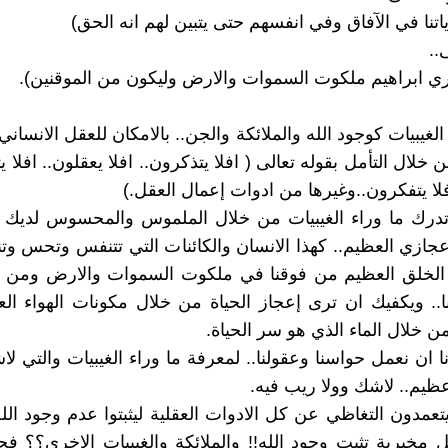
اتنا في الآفاق وفي انفسهم حتى يتبين لهم انه الحق)
..
ري ابراهيم ملكوت السموات والارض وليكون من الموقنين).
غيبيات كوجود الله والملائكة والجن.. بالامكان للعقل الانساني
ن خلال التأمل بقوله تعالى ( افلا يتذكرون.. افلا يعقلون.. افلا يت
فلا يتفكرون..وغيرها من ادوات إعمال العقل.)
تدرك ما وراء الغيبيات من خلال الملموس والمحسوس لديك 
اعجازي العظيم.. كهذا الانسان والكائنات التي تتنفس وتحس وت
ا الخلق العظيم من فوقنا في ملكوت السموات والارض ومن ح
.. ويكفيك ان ترى إعجاز الحياة من خلال مكونات الهواء ال
ن خلال الماء الذي هو سر الحياة.
نا ان نعمل حواسنا وعقولنا.. لمعرفة ما وراء الغيبيات والتي ل
عظيم.. لاشك وولا ريب فيه.
عمدون التغاظي عن كل الادوات العقلية ليثبتوا عدم وجود الله!!
 مخبرية تثبت وجود الله!! والملائكة والغيبيات الاخرى؟؟ فج