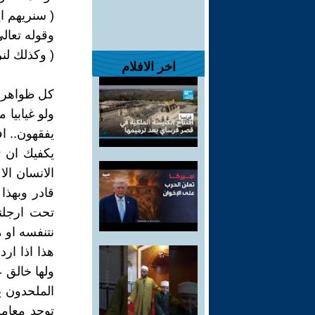
( سنريهم اي
وقوله تعالى
( وكذلك لن
اخر الافلام
كل ظواهر ال
ولو غيابيا م
يفقهون.. ا
يكفيك ان 
الانسان ال
قادر وبهذ
تحت ارجلنا
نتنفسه او م
هذا اذا ارد
ولها خالق 
الملحدون يت
توجد معامل