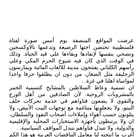
عرضت المواقع المنصفة يوم أمس صورة لفتاة
فلسطينية تحتضن اختها الرضيعة وتدعمها بالاوكسجين
وتضحي بنفسها لإنقاذها وبقاءها على قيد الحياة. وذلك
في الوقت الذي كان فيه شيوخ الحرم المكي وعلى
رأسهم الكلباني يفتتحون مدينة للالعاب المائية ويمارسون
الزحليقة مثل الصغار، من دون ان يطلقوا حرفا واحدا
لمواساة اهلنا في غزة. .
ان تسمية وعاظ السلاطين بالمشايخ كتسمية الخمر
بالمشروبات الروحية. لأن الصادقين من أهل الورع
والتقوى لا يضعون فتاواهم في خدمة تحركات حلف
النيتو، ولا يجعلونها متناغمة مع توجهات البيت الأبيض، ولا
يتلونون حسب أهواء وإملاءات أصحاب النفوذ والسلطان،
ان ولا يرتبطون بأجهزة الاستخبارات المحلية والإقليمية
والدولية، ولا تتبدل فتاواهم بتبدل المواقف السياسية. .
أغرب ما انتجته لنا معامل التناقضات العربية هو هذا الكم