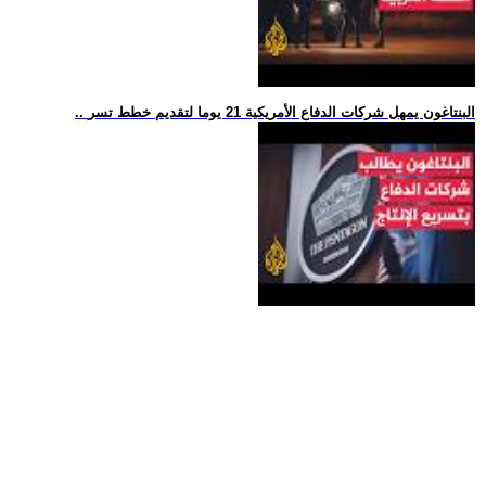
.. البنتاغون يمهل شركات الدفاع الأمريكية 21 يوما لتقديم خطط تسر