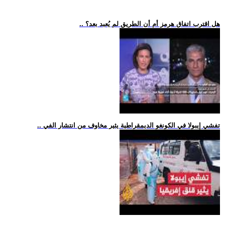
.. هل اقترب اتفاق هرمز أم أن الطريق لم يُعبد بعد؟
.. تفشي إيبولا في الكونغو الديمقراطية يثير مخاوف من انتشار الفي