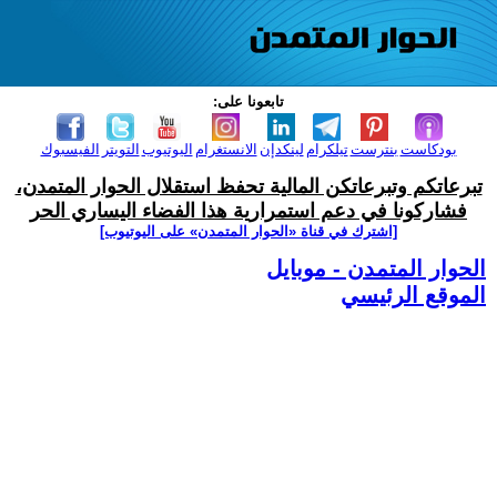
تابعونا على:
بودكاست
بنترست
تيلكرام
لينكدإن
الانستغرام
اليوتيوب
التويتر
الفيسبوك
تبرعاتكم وتبرعاتكن المالية تحفظ استقلال الحوار المتمدن،
فشاركونا في دعم استمرارية هذا الفضاء اليساري الحر
[اشترك في قناة ‫«الحوار المتمدن» على اليوتيوب]
الحوار المتمدن - موبايل
الموقع الرئيسي