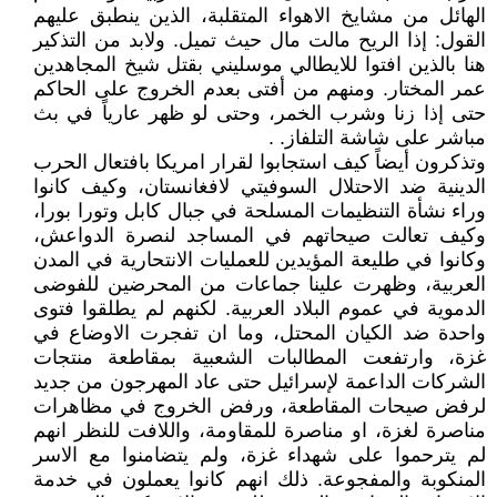
الهائل من مشايخ الاهواء المتقلبة، الذين ينطبق عليهم
القول: إذا الريح مالت مال حيث تميل. ولابد من التذكير
هنا بالذين افتوا للايطالي موسليني بقتل شيخ المجاهدين
عمر المختار. ومنهم من أفتى بعدم الخروج على الحاكم
حتى إذا زنا وشرب الخمر، وحتى لو ظهر عارياً في بث
مباشر على شاشة التلفاز. .
وتذكرون أيضاً كيف استجابوا لقرار امريكا بافتعال الحرب
الدينية ضد الاحتلال السوفيتي لافغانستان، وكيف كانوا
وراء نشأة التنظيمات المسلحة في جبال كابل وتورا بورا،
وكيف تعالت صيحاتهم في المساجد لنصرة الدواعش،
وكانوا في طليعة المؤيدين للعمليات الانتحارية في المدن
العربية، وظهرت علينا جماعات من المحرضين للفوضى
الدموية في عموم البلاد العربية. لكنهم لم يطلقوا فتوى
واحدة ضد الكيان المحتل، وما ان تفجرت الاوضاع في
غزة، وارتفعت المطالبات الشعبية بمقاطعة منتجات
الشركات الداعمة لإسرائيل حتى عاد المهرجون من جديد
لرفض صيحات المقاطعة، ورفض الخروج في مظاهرات
مناصرة لغزة، او مناصرة للمقاومة، واللافت للنظر انهم
لم يترحموا على شهداء غزة، ولم يتضامنوا مع الاسر
المنكوبة والمفجوعة. ذلك انهم كانوا يعملون في خدمة