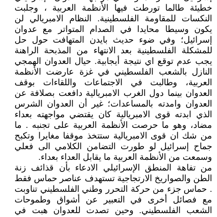
خطيئة طالما تورطت فيها الأنظمة العربية ، وجلبت
النكسات للمقاومة الفلسطينية. النظام الامبريالي لن
يكون وسيطا محايدا في الصدام المتواتر مع عدوان
إسرائيل؛ وفي ضوء حديث بايدن المتهافت حول حل
للمشكلة الفلسطينية بعد الانتهاء من المذبحة الراهنة
يجب عدم توقع اي نتيجة أيجابية. حيال العدوان الهمجي
النازل بالشعب الفلسطيني في غزة عارضت الأنظمة
العربية، وطالبت في الاجتماعات واللقاءات بوقف
العدوان بينما دول الغرب الامبريالية دافعت بصلافة عن
العدوان وامدته بالمساعدات؛ غير أن العدوان الشرس
الذي ابدته قوى الامبريالية كان يقتضي مواجهته بعداء
مضاد، وهو ما حرصت الأنظمة العربية على تجنبه . ما
من شك ان قوى الامبريالية ستتخذ موقفا مغايرا وتكبح
جماح إسرائيل لو طورت التضامن الكلامي الى فعلي
وسمعت من الأنظمة العربية ما يقابل العداء بعداء.
من تفاهة المنطق الإسرائيلي الادعاء بأن قذائف زنة
الطن والصواريخ الارتجاجية تستهدف عناصر حماس فقط
. حماس جزء من حركة التحرر وطني الفلسطيني تناوبت
مع فصائل أخرى في التعبير عن أشواق وطموحات
الشعب الفلسطيني. وحين تصدت للعدوان هبت في