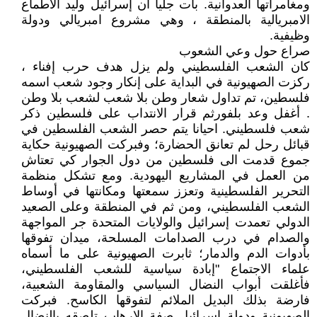
ومغامراتها العدوانية. بات جليا ان إسرائيل وليد الأطماع
الامبريالية بالمنطقة ، وهي مشروع امبريالي ودولة
وظيفية.
صراع حول وعي الشعوب
كان الشعب الفلسطيني ولم يزل هدف حرب إفناء ،
ركزت الصهيونية في البداية على إنكار وجود شعب اسمه
فلسطين، تم تداول شعار وطن بلا شعب لشعب بلا وطن
. أغفل وعد بلفورثم قرار الانتداب على فلسطين ذكر
شعب فلسطيني. احيانا يتم حصر الشعب الفلسطين في
قبائل رحل لم تعانق الحضارة؛ وفبركت الصهيونية حكاية
جموع قدمت الى فلسطين من دول الجوار كي تعتاش
من العمل في المشاريع اليهودية. ومع تشكل منظمة
التحرير الفلسطينية وتعزز سمعتها ومكانتها في أوساط
الشعب الفلسطيني، ومن ثم في المنطقة وعلى الصعيد
الدولي تعمدت إسرائيل والولايات المتحدة جر المواجهة
والصدام في درب الصدامات المسلحة، ميدان تفوقها
بأدوات الدم والدمار؛ ثابرت الصهيونية على ما أسماه
علماء الاجتماع "إبادة سياسية للشعب الفلسطيني،
فأغلقت أبواب النضال السياسي والمقاومة الشعبية،
فارضة بذلك البديل الملائم لتفوقها الكاسح. فبركت
الصهيونية ودولة إسرائيل صفة الإرهاب تلصقه بالنضال