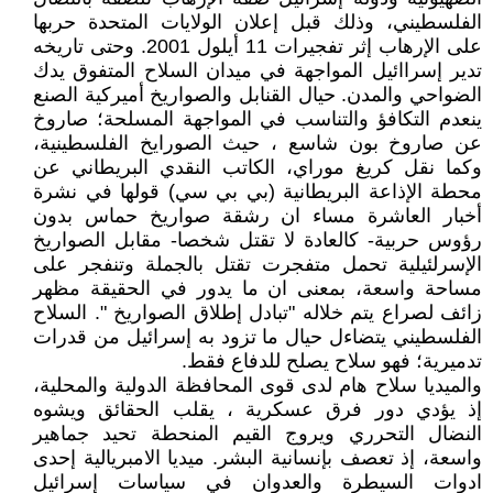
الفلسطيني، وذلك قبل إعلان الولايات المتحدة حربها
على الإرهاب إثر تفجيرات 11 أيلول 2001. وحتى تاريخه
تدير إسراائيل المواجهة في ميدان السلاح المتفوق يدك
الضواحي والمدن. حيال القنابل والصواريخ أميركية الصنع
ينعدم التكافؤ والتناسب في المواجهة المسلحة؛ صاروخ
عن صاروخ بون شاسع ، حيث الصورايخ الفلسطينية،
وكما نقل كريغ موراي، الكاتب النقدي البريطاني عن
محطة الإذاعة البريطانية (بي بي سي) قولها في نشرة
أخبار العاشرة مساء ان رشقة صواريخ حماس بدون
رؤوس حربية- كالعادة لا تقتل شخصا- مقابل الصواريخ
الإسرلئيلية تحمل متفجرت تقتل بالجملة وتنفجر على
مساحة واسعة، بمعنى ان ما يدور في الحقيقة مظهر
زائف لصراع يتم خلاله "تبادل إطلاق الصواريخ ". السلاح
الفلسطيني يتضاءل حيال ما تزود به إسرائيل من قدرات
تدميرية؛ فهو سلاح يصلح للدفاع فقط.
والميديا سلاح هام لدى قوى المحافظة الدولية والمحلية،
إذ يؤدي دور فرق عسكرية ، يقلب الحقائق ويشوه
النضال التحرري ويروج القيم المنحطة تحيد جماهير
واسعة، إذ تعصف بإنسانية البشر. ميديا الامبريالية إحدى
ادوات السيطرة والعدوان في سياسات إسرائيل