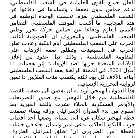
الحال جميع القوى العلمانية في الشعب الفلسطيني،
تدعم حماس بدون تحفظ ، وتساندها في دفاعها عن
الشعب الفلسطيني بغزة. تحققت الوحدة الوطنية في
هذه المجابهة، ما أكسب الموقف الفلسطيني التضامن
الأممي العارم ودفاعا عن حماس حركة تحرر وطني
للشعب الفلسطيني. والمعروف ان الصهيونية أعلنت
الحرب على الشعب الفلسطيني أيام النكبة وعادت تعلن
الحرب في السبعينات وتطلق صفة الإرهاب على
المقاومة الفلسطينية ، وذلك قبل عقود من إعلان
الولايات المتحدة حربها "ضد الإرهاب" إثر هجمات 11
أيلول 2001. في المحنة الراهنة يفقد الشعب الفلسطيني
أبناءه بالآلاف كل يوم لكنه يكتسب مئات الملايين داعمين
لروايته التحررية الإنسانية.
هذا العدوان الهمجي أريد به ان يفضي الى تصفية القضية
الفلسطينية من خلال التهجير. مع صدور التصريحات
والأوامر العسكرية بالجلاء نشرت باللغة العبرية بعد
أسبوع من بدء العدوان الإسرائيلي ورقة بيضاء تضمنت
خطة لتهجير سكان غزة الى سيناء، وضعها أحد أقطاب
حزب الليكود الحاكم، يدعى امير وايتمان. جاء في حيثيات
الخطة "من الضروري ان’ تخلق إسرائيل الظروف