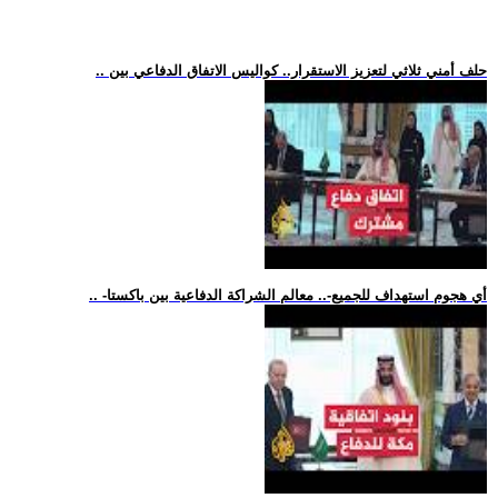
.. حلف أمني ثلاثي لتعزيز الاستقرار.. كواليس الاتفاق الدفاعي بين
.. -أي هجوم استهداف للجميع-.. معالم الشراكة الدفاعية بين باكستا