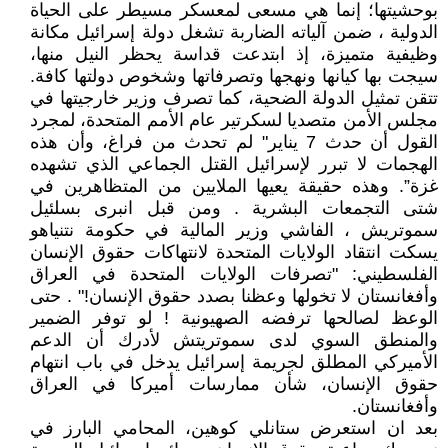
بوحشيتها؛ إنما هي مسعى لمعسكر مسيطر على الحياة
الدولية ، ضمن آلياته الضاربة تشغل دولة إسرائيل مكانة
وظيفية متميزة، إذ ابتدعت قداسة يحظر النيل منها،
سيجت بها كيانها ونهجها وتصرفاتها وشخوص دولتها كافة.
تتقن تمثيل الدولة الضحية، كما تصرف وزير خارجيتها في
مجلس الأمن متصديا لسكرتير عام الأمم المتحدة، لمجرد
القول أن حدث 7 يناير" لم تحدث من فراغ، وأن هذه
الهجمات لا تبرر لإسرائيل القتل الجماعي الذي تشهده
غزة”. وهذه حقيقة يعيها الملايين من المتظاهرين في
شتى التجمعات البشرية . ومن قبل انبرى بسلئيل
سموتريش ، الفاشي وزير المالية في حكومة نتنياهو
يسكت انتقاد الولايات المتحدة لانتهاكات حقوق الإنسان
الفلسطيني: "تصرفات الولايات المتحدة في العراق
وأفغانستان لا تخولها وعظنا بصدد حقوق الإنسان!" . حتى
الوعظ لصالحها ترفضه الصهيونية ! لو توفر الضمير
والمنطق السوي لدى سموتريتش لأدرك أن الدعم
الأميركي المطلق لجريمة إسرائيل يدخل في باب انتهام
حقوق الإنسان، شأن ممارسات أميركا في العراق
وأفغانستان.
بعد ان استعرض ستانلي كوهين، المحامي البارز في