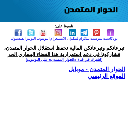
تابعونا على:
بودكاست
بنترست
تيلكرام
لينكدإن
الانستغرام
اليوتيوب
التويتر
الفيسبوك
تبرعاتكم وتبرعاتكن المالية تحفظ استقلال الحوار المتمدن،
فشاركونا في دعم استمرارية هذا الفضاء اليساري الحر
[اشترك في قناة ‫«الحوار المتمدن» على اليوتيوب]
الحوار المتمدن - موبايل
الموقع الرئيسي