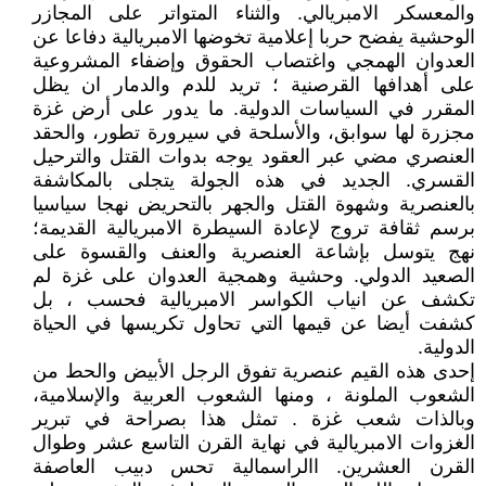
والمعسكر الامبريالي. والثناء المتواتر على المجازر
الوحشية يفضح حربا إعلامية تخوضها الامبريالية دفاعا عن
العدوان الهمجي واغتصاب الحقوق وإضفاء المشروعية
على أهدافها القرصنية ؛ تريد للدم والدمار ان يظل
المقرر في السياسات الدولية. ما يدور على أرض غزة
مجزرة لها سوابق، والأسلحة في سيرورة تطور، والحقد
العنصري مضي عبر العقود يوجه بدوات القتل والترحيل
القسري. الجديد في هذه الجولة يتجلى بالمكاشفة
بالعنصرية وشهوة القتل والجهر بالتحريض نهجا سياسيا
برسم ثقافة تروج لإعادة السيطرة الامبريالية القديمة؛
نهج يتوسل بإشاعة العنصرية والعنف والقسوة على
الصعيد الدولي. وحشية وهمجية العدوان على غزة لم
تكشف عن انياب الكواسر الامبريالية فحسب ، بل
كشفت أيضا عن قيمها التي تحاول تكريسها في الحياة
الدولية.
إحدى هذه القيم عنصرية تفوق الرجل الأبيض والحط من
الشعوب الملونة ، ومنها الشعوب العربية والإسلامية،
وبالذات شعب غزة . تمثل هذا بصراحة في تبرير
الغزوات الامبريالية في نهاية القرن التاسع عشر وطوال
القرن العشرين. االراسمالية تحس دبيب العاصفة