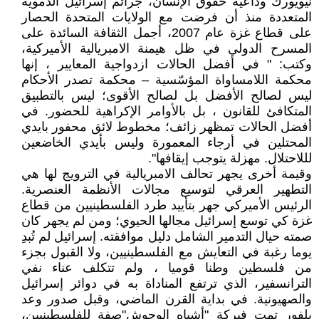
نيويورك وداعية حقوق الإنسان، جرائم إسرائيل الدموية
المتعددة منذ أن فرضت مع الولايات المتحدة الحصار
على قطاع غزة عام 2007، أجمل الثقافة السائدة على
المسرح الدولي في ظل هيمنة الامبريالية الأميركية،
وكتب: " في أفضل الحالات ازدواجية المعايير ، إنها
محكمة اللامساواة المؤسّسية – محكمة تصدر الأحكام
ليس لصالح الأفضل بل لصالح الأقوى؛ ليس بالتطبيق
المتكافئ للقانون ، بل بالأوامر الإكراهية للحضور. في
أفضل الحالات تمظهر زائف؛ مخطوط لائق محفور بايدي
المحتلين في أرجاء المعمورة وليس بأيدي الخاضعين
لللاحتلال. مهزلة يتوجب إيقافها".
وقيمة أخرى يجهر تحالف الامبريالية في الترويج لها هي
التطهير العرقي لتوسيع مجالات الأنظمة العنصرية.
الرئيس الأميركي جهر بتأييد طرد الفلسطينيين من قطاع
غزة كي توسع إسرائيل مجالها الحيوي؛ ومن لم يجهر كان
صمته حيال التدمير الشامل دليل موافقته. إسرائيل لم تُبدِ
يوما رغبة في التعايش مع الفلسطينيين، ولا القبول بجزء
من فلسطين وطنا قوميا ، ولم تتكلف عناء نفي
الترانسفير، الذي ترتفع المناداة به في دوائر إسرائيل
والصهيونية. في بداية القرن الماضي، وقبل صدور وعد
بلفور تمت فبركة "أشباه الوحوش"صفة للفلسطينيين،