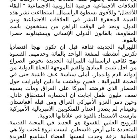
العلاقات الاجتماعية فرضية الداروينية الاجتماعية " البقاء
للأفضل" وللأقوى بسطوة الرأسمال. استطاعت نشر هذه
القيمة المحقرة للبشر في العلاقات الاجتماعية وبين
الدول. ونجد في الوقت الراهن من يستخفون، باسم
المقاومة، بالقانون الدولي الإنساني ويستبدلونه حصرا
بالقوة.
الليبرالية الجديدة ثقافة قبل ان تكون نهجا اقتصاديا
تكرس أنشطته لمنفعة الواحد بالمائة وخدمهم. القسوة
نهج ثقافي لراسمالية الليبرالية الجديدة تخوض الصراع
من اجل تثبيت المبادئ والقيم الموجهة للحياة الدولية من
إدواته الدم والدمار، أملى سياسة عنف فاشية حتى في
أنظمة الليبرالية . فحين نوقشت ما دلين اولبرايت حول
الحصار الذي فرضته أميركا على العراق ومات بسببه
نصف مليون طفل اجابت ان الخسارة استحقاق عادل.
وحين دمر الغزو الأميركي العراق ومن قبله أفغانستان
وفييتنام لم يصدر اعتذار للمنكوبين. الامبريالية الأميركية
مارست الاستبداد بالقوة في علاقاتها الدولية.
الترويج العلني للقسوة هو الجديد في المحنة القديمة
المتجددة على أرض فلسطين. ليست نزوة غضب ولا هي
انفعالية نزقة وجدت لنفسها الفضاء الشاسع للعربدة