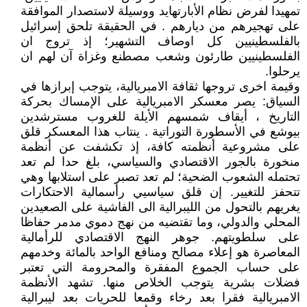
تمهيدا لفرض نظام الأبارتهايد ووسيلة لاستصدار الموافقة
على تهجيرهم من ديارهم . في الحقيقة تلحق إسرائيل
بالفلسطينيين كل اوصاف التشهير؛ إذ تروج ان
الفلسطينيين طارئون وشعب مصطنع وغزاة آن لهم ان
يرحلوا.
وقيمة اخرى تروجها ثقافة الامبريالية، يتوجب إبرازها في
السياق: يصر معسكر الامبريالية على الإمساك بحركة
التاريخ ، أيقاف شمسهم الأيلة للغروب مسترشدين
بيوشع في الأسطورة التوراتية . ينتاب هذا المعسكر قلق
على مشروعية أنظمته كافة، إذ تكشفت عن أنظمة
منخورة بالجور الاقتصادي والسياسي، بلغ حدا لم تعد
تحتمله الشعوب الضحية؛ لم تعد تصبر على استلابها وهي
تتحفز للتغيير. إن قلق سياسيي رأسمالية الاحتكارات
يغريهم بالتحول من الليبرالية الى الفاشية على الصعيدين
المحلي والدولي، وما تقتضيه من نهج دموي مدمر حفاظا
على سلطويتهم. جوهر النهج الاقتصادي للرأمالية
المعاصرة هو إعلاء مصالح ومنافع الواحد بالمائة وخدمهم
على حساب الجموع المفقرة والمحرومة التي تعتبر
فضلات بشرية يتوجب الخلاص منها. تشهد الأنظمة
الامبريالية فقرا بعد رخاء وقمعا للحريات بعد ليبرالية