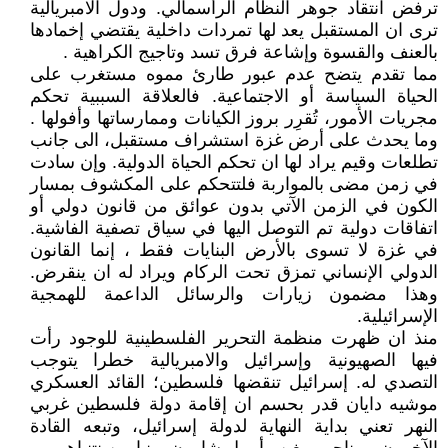
ترفض انتقاد جوهر النظام الرأسمالي. ودول الامبريالية
ترى ان المستقبل يعد لها تمردات داخلية يقتضي إخمادها
بالعنف والقسوة وإشاعة فرق تسد وتاجيج الكراهية .
مما تقدم يتضح عدم عبور طارئ مموه مستغرب على
الحياة السياسة أو الاجتماعية. فالعلاقة السببية تحكم
مجريات الأمور، تُقرِر بروز الكيانات وممارساتها وأفولها .
وما يحدث على أرض غزة استشراف مستقبل، الى جانب
تطلعات وقيم يراد لها ان تحكم الحياة الدولية. وإن سادت
في زمن مضى بالمواربة فلتتحكم على المكشوف بمسار
الكون في الزمن الآتي بدون عوائق من قانون دولي أو
اتفاقات دولية تم التوصل اليها في سياق تصفية الفاشية.
في غزة لا تسوى بالأرض البنايات فقط ، إنما القانون
الدولي الإنساني تمزق تحت الركام ويراد له ان ينقرض.
وهذا مضمون زيارات والرسائل الداعمة للهمجية
الإسرائيلية.
منذ ان ظهرت منظمة التحرير الفلسطينية للوجود رأت
فيها الصهيونية وإسرائيل والامبريالية خطرا يتوجب
التصدي له. إسرائيل تنقضها فلسطين؛ القائد العسكري
موشيه دايان قدر بحسم ان إقامة دولة فلسطين غربي
النهر تعني بداية النهاية لدولة إسرائيل، وتبعه القادة