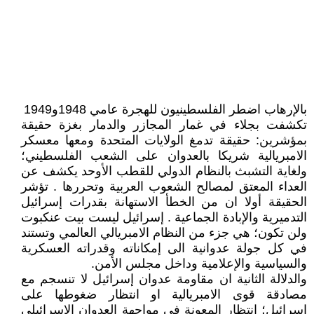
بالإرهاب اضطر الفلسطينيون للهجرة عامي 1948و1949
تكشفت بجلاء في غمار المجازر والدمار بغزة حقيقة
بمؤشرين: حقيقة تدمغ الولايات المتحدة ومعها معسكر
الامبريالية شريكا بالعدوان على الشعب الفلسطيني؛
ولغاية التشبث بالنظام الدولي للقطب الأوحد يكشف عن
العداء المعتق لمصالح الشعوب العربية وتحررها . تؤشر
الحقيقة أولا ان من الخطأ الاستهانة بقدرات إسرائيل
التدميرية والإبادة الجماعية . إسرائيل ليست بيت عنكبوت
ولن تكون؛ هي جزء من النظام الامبريالي العالمي وتستند
في كل جولة عدوانية الى إمكاناته وقدراته العسكرية
والسياسية والإعلامية وداخل مجلس الأمن.
والدلالة الثانية ان مقاومة عدوان إسرائيل لا تنسجم مع
مصادقة قوى الامبريالية او انتظار ضغوطها على
إسرائيل؛ انتظار المعونة في مواجهة العدوان الإسرائيلي