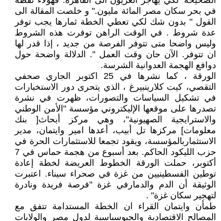
الصحيحة‘ لكي يهاجر الغزيون الى القاهرة. فهؤلاء نقطة
في بحر سكان مصر المائة مليون." و خلصت المقالة الى
القول " بدون شك لكي تعطي الخطة ثمارها يجب توفر
عدة شروط . في الوقت الراهن توفرت هذه الشروط
وليس واضحا متى تتوفر الفرصة من جديد ، إذا قدر لها
ان تتوفر. الآن حان وقت العمل ". الدلالة واضحة حول
دوافع الهجمة العدوانية الشرسة.
الورقة ، كما نشرها في 25 اكتوبر الجاري صحفي
التقصي، كيت كلارينبيرغ ، الذي يتحرى دور الاستخبارات
في تشكيل السياسات والتصورات، ظهرت في نشرة
تصدرها على موقعها الإليكتروني مؤسسة "الأمن الوطني
والاسترايجية الصهيونية"، وهي مركز أبحاث[ بنك
معلومات] مركزها تل أبيب، أعدها امير وايتمان، مدير
الاستثماربالمؤسسة، ويقود تجمعا للاستثمارات الحرة في
حزب الليكود الحاكم. بعد أسبوع من هجمة حماس في 7
أكتوبر، حملت الورقة الخطوط العريضة لخطة إعادة
توطين الفسطينيين من غزة في صحراء سيناء. اعتبرت
الوثيقة أن الدم والدمارفي غزة "فرصة فريدة ونادرة
لتهجير سكان غزة" .
طمأن وايتمان القراء ان الخطة المستدامة تتفق مع
المصالح الاقتصادية والجيوسياسية لدول مصر والولايات