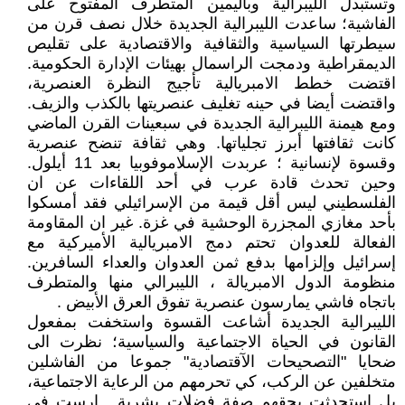
وتستبدل الليبرالية وباليمين المتطرف المفتوح على
الفاشية؛ ساعدت الليبرالية الجديدة خلال نصف قرن من
سيطرتها السياسية والثقافية والاقتصادية على تقليص
الديمقراطية ودمجت الراسمال بهيئات الإدارة الحكومية.
اقتضت خطط الامبريالية تأجيج النظرة العنصرية،
واقتضت أيضا في حينه تغليف عنصريتها بالكذب والزيف.
ومع هيمنة الليبرالية الجديدة في سبعينات القرن الماضي
كانت ثقافتها أبرز تجلياتها. وهي ثقافة تنضح عنصرية
وقسوة لإنسانية ؛ عربدت الإسلاموفوبيا بعد 11 أيلول.
وحين تحدث قادة عرب في أحد اللقاءات عن ان
الفلسطيني ليس أقل قيمة من الإسرائيلي فقد أمسكوا
بأحد مغازي المجزرة الوحشية في غزة. غير ان المقاومة
الفعالة للعدوان تحتم دمج الامبريالية الأميركية مع
إسرائيل وإلزامها بدفع ثمن العدوان والعداء السافرين.
منظومة الدول الامبريالة ، الليبرالي منها والمتطرف
باتجاه فاشي يمارسون عنصرية تفوق العرق الأبيض .
الليبرالية الجديدة أشاعت القسوة واستخفت بمفعول
القانون في الحياة الاجتماعية والسياسية؛ نظرت الى
ضحايا "التصحيحات الآقتصادية" جموعا من الفاشلين
متخلفين عن الركب، كي تحرمهم من الرعاية الاجتماعية،
بل استحدثت بحقهم صفة فضلات بشرية . ارست في