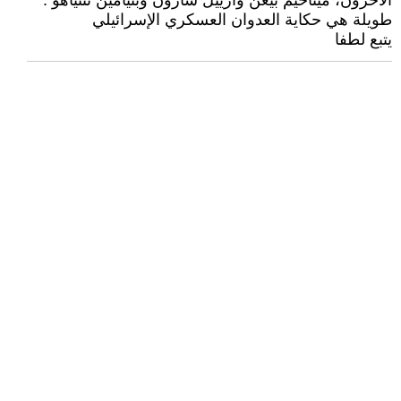
الآخرون، ميناحيم بيغن وأرييل شارون وبنيامين نتنياهو .
طويلة هي حكاية العدوان العسكري الإسرائيلي
يتبع لطفا