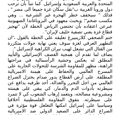
المتحدة والعربية السعودية وإسرائيل. كما تنبأ بأن ترحب
دول وروبا الغربية ب"نقل سكان غزة جميعا الى مصر " ،
فذلك " سيخفف خطر الهجرة غير الشرعية ... وهي
مكسب ضخم"؛ وبخبث معهود في البروباغاندا الصهيونية
عبرعن اعتقاده بأن تحتضن الرياض الخطة لأن "تهجير
قطاع غزة يعني تصفية حليف لإيران" .
ختم الصحفي كلارينبيرغ تعليقه على الخطة بالقول ،"ان
التطهير العرقي لغزة سوف يعني نهاية جولات متكررة
من القتال التي تشعل لهيب نيران الكراهية لإسرائيل ".
يضاف لما تقدم أن همجية القصف الإسرائيلي والتأييد
المطلق له يعكس وحشية الرأسمالية في مراحتها
الراهنة، مظهر للمقاومة الشرسة للتحولات الجارية على
المسرح العالمي والحفاظ على هيمنة الامبريالية
المطلقة. على أرض القطاع يدور صدام يختزل الصراع
العالمي من اجل التحرر والعدالة، أحد طرفيه يدافع عن
سيطرته بأدوات الدم والدمار، كي يبقي على هيمنته
ومشروعية مصالحه، ويتعمد إرهاب الشعوب كي لا تتمرد
على سيطرته. بتفوق المقاومة الفلسطينية أخلاقيا
وسياسيا على إسرائيل امكنها التغلغل قوة مؤثرة في
الصراع الدائر على الصعيد الدولي ضد الامبريالية