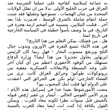
به جماعة إسلامية كفاحية على حملتنا الشرسة ضد
العراق في حرب الخليج الأولى .بدلا من ان تقلل الولايات
المتحدة من شان الهجمات ، تستوعبها وتتقبلها فقد شنت
حملة انتقام شاملة بالشرق الوسط ، فدمرت بلدا بعد
آخر ، قتلنت الملايين، متسببة في أضخم ازمة هجرة في
التاريخ، في ما وصف بأسوأ خطيئة في السياسة الخارجية
في تاريخ امتنا.
هل ، من فضلك، يمكن التعلم من هذا التاريخ؟
في هذه الأثناء تتسع الثغرة في الأوزون وتذوب جبال
الثلج ويرتفع منسوب البحار ؛ فهل ربما كان الرئيس
ايزنهاور يحاول تحذيرنا من هذا أيضا؟ وزارة الدفاع
تستهلك من الوقود الأحفوري اعظم من أي كيان آخر
على وجه البسيطة والانبعاثات العسكرية معفية من
بروتوكولات طوكيو؛ وحرائق العراق كانت ترى من
الفضاء الخارجي؛ اولم تكن هي الحرائق التي اعتقدت
على الدوام انها قتلت ابنك المحبوب بيو؟
مضت الأمورشوطا بعيدا جدا في إسرائيل هذه الأيام ؛
وزير الأمن القومي الحالي ، أيتمار بن غفير رُفِض قبوله
بالجيش قبل سنوات نظرا لكونه معاد للعرب . ويمكن
القول بكثافة إذا كنت انت ايضا معاد للعرب بالنسبة