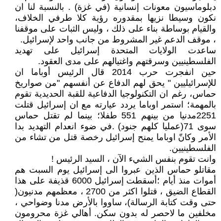
دبلوماسيون معونات إنسانية (في غزة) . بالنسبة لنا ان
نكون وسيطا نزيها بمقدوره رؤية كلا طرفي الخلاف،
والقيام بوساطة بناء على ذلك ، وليس الثبات على موقفنا
، موقف الدعم غير المشروط من جانب واحد لإسرائيل.
ساعدت الولايات المتحدة إسرائيل على تهديد
الفلسطينيين وسرقتهم واغتيالهم على مدى العقود.
حين انفجرت حرب 2014 قال الرئيس أوباما ان
للإسرائيليين " يحق لهم الدفاع عن أنفسهم "من صواريخ
حماس، رغم ان التكنولوجيا الدفاعية للقبة الحديدية تقوم
بالمهمة؛ استمر اوباما يردد عيارته مع ان إسرائيل قتلت
2251مدنيا من بينهم 551 طفلا؛ بينما لم تقتل حماس
سوى 71(عمليا كلهم جنود) .في ضوء انعدام التهديد بدا
الأمر وكانّ اوباما يمنح إسرائيل رخصة قتل من تشاء من
الفلسطينيين.
وانت تقوم بنفس الشيء الآن ، السيد الرئيس !
مقاتلو حماس الذين عبروا الى إسرائيل يوم السبت هم
أموات منذ أيام ؛أسقطت إسرائيل 6000 قذيفة على هذا
القطاع الضيق ، قتلوا اكثر من 2700 ، معظمهم مدنيون(
حتى وقت كتابة الرسالة)، ساووا بالأرض مدنا وضواحي ،
مخلفين ما لاحصر له بدون سكن. أهالي غزة محرومون