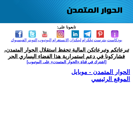
تابعونا على:
بودكاست
بنترست
تيلكرام
لينكدإن
الانستغرام
اليوتيوب
التويتر
الفيسبوك
تبرعاتكم وتبرعاتكن المالية تحفظ استقلال الحوار المتمدن،
فشاركونا في دعم استمرارية هذا الفضاء اليساري الحر
[اشترك في قناة ‫«الحوار المتمدن» على اليوتيوب]
الحوار المتمدن - موبايل
الموقع الرئيسي