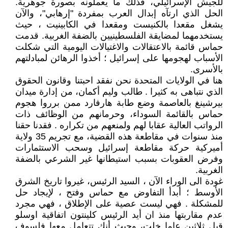
للجيش الإسرائيلي، فذلك ما يعملونه بصورة جوهرية.
الحل الذي ارتآه إبدال العرب بمفردة "إرهابي"، والآن
يشغل مقعدا بالكنيست ومقعدا في الكابينيت ، حيث
يستخدمهما لمضايقة الفلسطينيين بالضفة الغربية. قدمت
حماس قائمة بالاعتقالات والاغتيالات اليومية التي شكلت
الأسباب لهجومها على إسرائيل ؛ أخذوا الرهائن لمبادلتهم
بالأسرى.
هنا في الولايات المتحدة نحن نفقد احبتنا وقانون الحقوق
الذي نتباهى به كثيرا . طالب وليم أكمان، من إدارة ميدان
بيرشينغ بالعاصمة وضع طابة هارفارد ممن برروا هجوم
حماس بالقائمة السوداء، وحرمانهم من الوظائف ذات
الرواتب العالية عقابا لهم ولمنعهم من تكراره . فقدنا حقنا
منذ سنوات في مقاطعة هذه القضية، مع تجريم 35 ولاية
أميركية حركة مقاطعة إسرائيل وسحب الاستثمارات
وفرض العقوبات بسبب استيطانها غير الشرعي بالضفة
الغربية.
غودة الى الوراء الآن ، السيد الرئيس، غيروا تاريخ الشرق
الأوسط ؛ أبدأ التفاوض مع حماس وفتح ، لإيجاد حل
للمشكلة . فهي ليست عصية على الإطلاق ، فهي مجرد
عدم مقاربتها منذ ان أيد الرئيس كلينتون اتفاقية اوسلو
قبل ثلاثين عاما خلت، وحيث أنك تتعامل معها فلسوف