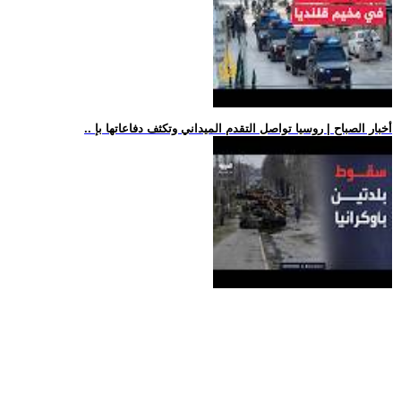
.. أخبار الصباح | روسيا تواصل التقدم الميداني وتكثف دفاعاتها بإ