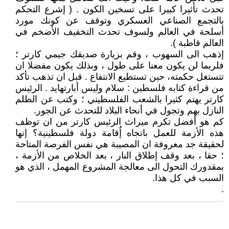
تحدث تأثيرا كبيرا على تسخين الكون . ( إشرع التحكم
بالتجمع الصناعي العسكري وتوقف عن كونك مورد
أسلحة في العالم ولسوف تحدث التخفيف الأضخم في
العالم قاطبة ).
إذهب الى السهوب ، وقم بزيارة صديقك جيمي كارتر ؛
فلربما لن يكون معنا على طول ، وبذلك يكون مفضلا ان
تتستغل حكمته، حين تستطيع الانتفاع . قبل ان تذهب تأكد
من قراءة كتابه فلسطين : سلام وليس أبارتهايد . الرئيس
كارتر يهتم كثيرا بالشعب الفلسطيني ؛ وكتب عن الظلم
النازل بهم وتجول في أنحاء البلاد للتحدث عن الجور.
كم هو أفضل تكرم ميراث الرئيس كارتر من ان توظف
هذه الأزمة للعمل باتجاه إٌقامة دولة فلسطينية؟ إنها
لحقيقة جد معروفة ان المصيبة هي نفس الفرصة المتاحة
؛ حقا ، بعد وقف إطلاق النار ، بعد الخلاص من الأزمة ،
بمقدورك التحول الى معالجة المشروع المهمل ، الذي هو
السبب في كل هذا.
.