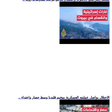
.. الاحتلال يواصل عمليته العسكرية بمخيم قلنديا وسط حصار واعتداء