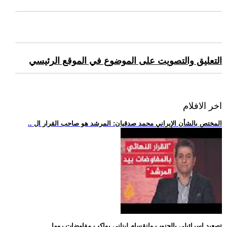
التعليق والتصويت على الموضوع في الموقع الرئيسي
اخر الافلام
.. المختص بالشأن الإيراني محمد صدقيان: المرشد هو صاحب القرار ال
.. تصعيد إسرائيلي بالجنوب وانقسام لبناني يواكب مفاوضات روما