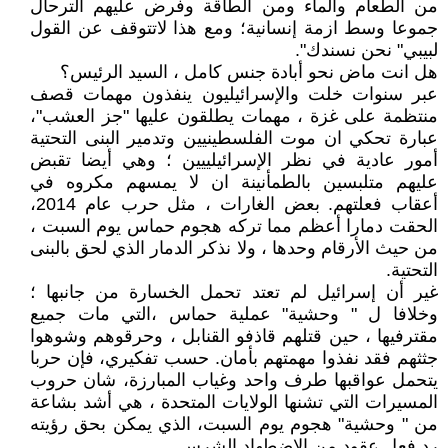
من الطعام والماء ومن الطاقة وفرض عليهم الترحال
جموعا وسط ازمة إنسانية؛ ومع هذا لاتتوقف عن القول
لبيبي" نحن نسندك".
هل انت ماض نحو أبادة جنس كامل ، السيد الرئيس؟
عبر سنوات خلت والإسرائيليون ينفذون مهمات قصف
منتظمة على غزة ، مهمات يطلقون عليها "جز العشب"،
عبارة تحكي ان موت الفلسطينيين وتدمير البنى التحتية
أمور عادية في نظر الإسرائيلييين ؛ وهي أيضا تقبض
عليهم متلبسين بالطمأنينة ان لا يمسهم مكروه في
أعقاب فعلتهم. بعض الغارات ، مثل حرب عام 2014،
الحقت دمارا أعظم مما تركه هجوم حماس يوم السبت ،
من حيث الأرقام وحدها ، ولا نذكر الدمار الذي لحق بالبنى
التحتية.
غير أن إسرائيل لم تعتد تحمل الخسارة من جانبها ؛
وخلافا ل " وحشية" عملية حماس ،التي مات جميع
مقترفيها ، حين قتلهم قاذفو القنابل ، وحرقوهم وشوهوا
جثثهم فقد نفذوا مهمتهم بأمان. حسب تفكيري، فإن حربا
يتحمل عواقبها طرف واحد وغياب المبارزة، شان حروب
المسيرات التي تشنها الولايات المتحدة ، هي أشد بشاعة
من " وحشية" هجوم يوم السبت، الذي يمكن بحق رؤيته
رد فعل عقود من الاضطهاد الشرس.