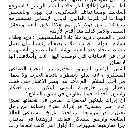
اطلب وقف إطلاق النار حالا ، السيد الرئيس ! استرجع
أسلحتك ومساعداتك العسكرية، قل لبيبي وغانتسس
انهما ما لم يلتزما بالقانون الدولي الإنساني فسيسترجع
مبلغ 13 مليون دولار كل يوم. هكذا تكون اللعبة ويتحقق
السلم، والأمر كذلك منذ أقدم الأزمنة.
نحن ، الشعب ، نريد حلا عادلا للفلسطينيين ؛ نريد وطنا ،
سيادة ، دولة ؛ نطلب منك ، بصفتك رئيسنا ، أن تعمل
بنشاط باتجاه هذه الغاية. وشان الفلسطينيين أنفسهم ،
نرى في الاتفاقات التي توصلت اليها ، انت وأسلافك، انها
لا تطاق.
اشتهر الرئيس ايزنهاور بتحذيره من التجمع الصناعي
العسكري ، لانه يدفع باضطراد باتجاه الحرب ولا يعمل
من أجل السلام ؛ الم تأخذ هذا بنظر الاعتبار حتى قمت
باختيار وزير خارجيتك، انتوني بلينكين ، من احتكار
رايثيون، أحد أضخم المقاولين في شئون السلاح؟
إن إدراك بلينكين لمحفزات حماس في هجماتها تعبيرًا
عن " شر مصفى" هو إدراك مفزع وحماقة من رجل
يحتل مركزا مرموقا ؛ مراجعة للتاريخ ، تستدعي الحالة
انتفاضة وارصو؛ نستذكر انتفاضة الروهينغا في ميانمار.
جرا مقارنتهما بتفجيرات 11 أيلول التي كانت انتقاما ردت