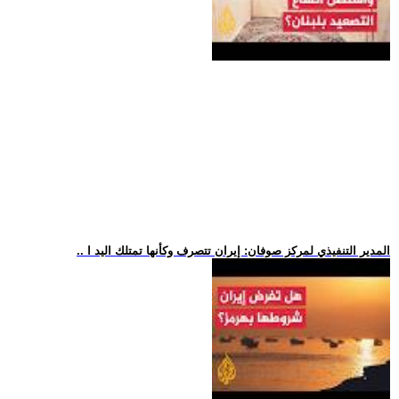
.. المدير التنفيذي لمركز صوفان: إيران تتصرف وكأنها تمتلك اليد ا