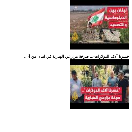
.. -خسرنا آلاف الدولارات-... صرخة مزارعي الهبارية في لبنان من آ