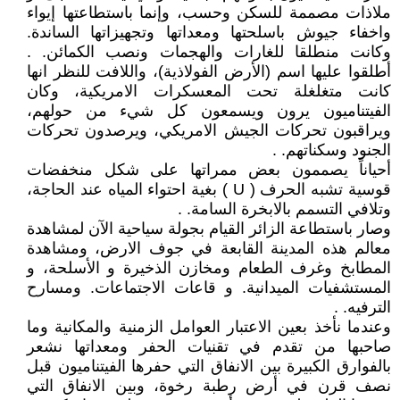
ملاذات مصممة للسكن وحسب، وإنما باستطاعتها إيواء
واخفاء جيوش باسلحتها ومعداتها وتجهيزاتها الساندة.
وكانت منطلقا للغارات والهجمات ونصب الكمائن. .
أطلقوا عليها اسم (الأرض الفولاذية)، واللافت للنظر انها
كانت متغلغلة تحت المعسكرات الامريكية، وكان
الفيتناميون يرون ويسمعون كل شيء من حولهم،
ويراقبون تحركات الجيش الامريكي، ويرصدون تحركات
الجنود وسكناتهم. .
أحياناً يصممون بعض ممراتها على شكل منخفضات
قوسية تشبه الحرف ( U ) بغية احتواء المياه عند الحاجة،
وتلافي التسمم بالابخرة السامة. .
وصار باستطاعة الزائر القيام بجولة سياحية الآن لمشاهدة
معالم هذه المدينة القابعة في جوف الارض، ومشاهدة
المطابخ وغرف الطعام ومخازن الذخيرة و الأسلحة، و
المستشفيات الميدانية. و قاعات الاجتماعات. ومسارح
الترفيه. .
وعندما نأخذ بعين الاعتبار العوامل الزمنية والمكانية وما
صاحبها من تقدم في تقنيات الحفر ومعداتها نشعر
بالفوارق الكبيرة بين الانفاق التي حفرها الفيتناميون قبل
نصف قرن في أرض رطبة رخوة، وبين الانفاق التي