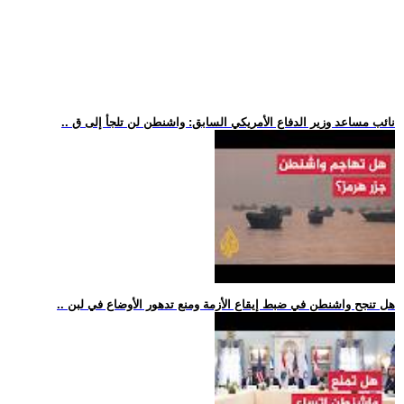
.. نائب مساعد وزير الدفاع الأمريكي السابق: واشنطن لن تلجأ إلى ق
.. هل تنجح واشنطن في ضبط إيقاع الأزمة ومنع تدهور الأوضاع في لبن