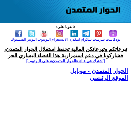
تابعونا على:
بودكاست
بنترست
تيلكرام
لينكدإن
الانستغرام
اليوتيوب
التويتر
الفيسبوك
تبرعاتكم وتبرعاتكن المالية تحفظ استقلال الحوار المتمدن،
فشاركونا في دعم استمرارية هذا الفضاء اليساري الحر
[اشترك في قناة ‫«الحوار المتمدن» على اليوتيوب]
الحوار المتمدن - موبايل
الموقع الرئيسي