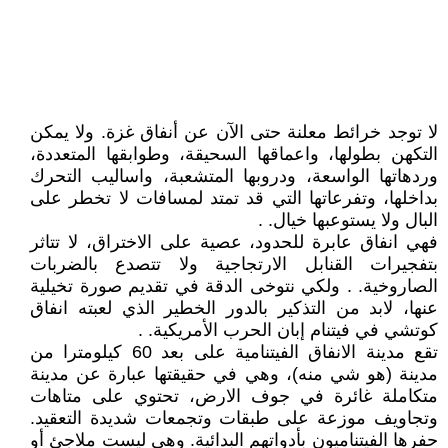
لا توجد خرائط معلنة حتى الآن عن أنفاق غزة. ولا يمكن
التكهن بطولها، واعماقها السحيقة، وطوابقها المتعددة،
وردهاتها الواسعة، ودروبها المتشعبة، واساليب التحرك
بداخلها، وتفرعاتها التي قد تمتد لمسافات لا تخطر على
البال ولا يستوعبها خيال. .
فهي انفاق عابرة للحدود، عصية على الاختراق، لا تتاثر
بتفجيرات القنابل الارتجاجية ولا تتصدع بالضربات
الصاروخية. . ولكي نتوخى الدقة في تقديم صورة تخيلية
عنها، لابد من التذكير بالدور الخطير الذي لعبته انفاق
كوتشي في فيتنام إبان الحرب الأمريكية. .
تقع مدينة الانفاق الفيتنامية على بعد 60 كيلومترا من
مدينة (هو شي منه)، وهي في حقيقتها عبارة عن مدينة
متكاملة غائرة في جوف الارض، تحتوي على متاهات
وتجاويف موزعة على طبقات وتجمعات شديدة التعقيد.
حفرها الفيتناميون بأدواتهم البدائية. وهي ليست ملاجئ أو