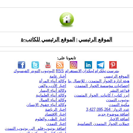
الموقع الرئيسي
الموقع الرئيسي للكاتب-ة
|
تابعونا على:
بنترست
تيلكرام
لينكدإن
الانستغرام
RSS
اليوتيوب
التويتر
الفيسبوك
الموقع الرئيسي
أخبار عامة
هيئة ادارة الحوار المتمدن - للإتصال بنا
وكالة أنباء المرأة
إحصائيات مؤسسة الحوار المتمدن
اخبار الأدب والفن
قواعد النشر
وكالة أنباء اليسار
ابرز كتاب / كاتبات الحوار المتمدن
وكالة أنباء العلمانية
يوتيوب التمدن
وكالة أنباء العمال
مكتبة التمدن
وكالة أنباء حقوق الإنسان
عدد الزوار: 3,427,095,264
اخبار الرياضة
اضافة موضوع جديد
اخبار الاقتصاد
اضافة الاخبار
اخبار الطب والعلوم
حملات الحوار المتمدن التضامنية
اخبار التمدن
إضافة يوتيوب-فلم إلى يوتيوب التمدن