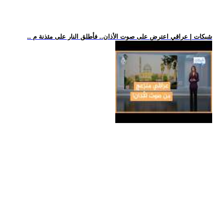
.. شبكات | عراقي اعترض على صوت الأذان.. فأطلق النار على مئذنة م