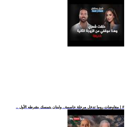
.. مفاوضات روما تدخل مرحلة حاسمة.. ولبنان يتمسك بشرطه الأول | #