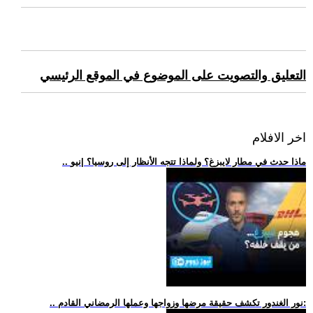
التعليق والتصويت على الموضوع في الموقع الرئيسي
اخر الافلام
.. ماذا حدث في مطار لايبزغ؟ ولماذا تتجه الأنظار إلى روسيا؟ |نيو
.. نور الغندور تكشف حقيقة مرضها وزواجها وعملها الرمضاني القادم: