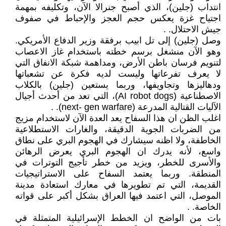
انتداب (جلين)، الذي أصبح جنرالا الآن، وتكليفه بمهمة
اجتياح غزة يعكس حجم العجز والإحباط في صفوف
جيش الاحتلال. .
وصل (جلين) إلى تل ابيب برفقة وزير الدفاع الأمريكي.
وهو الآن منشغل برسم خطته باستخدام غاز الاعصاب
لتنويم فرسان باطن الأرض، ومداهمة شبكة الانفاق التي
لا يعرف تفرعاتها وليست لديه فكرة عن تشعباتها
ودهاليزها وتجاويفها، وربما يستعين (جلين) بالكلاب
الاصطناعية (AI robot dogs)، التي تعد من أحدث أجيال
الآليات القتالية المدرعة (next- gen warfare). .
اغلب الظن ان هذا السفاح يعد العدة الآن لاستخدام مزيج
من الضربات الجوية الدقيقة، والغارات الاستطلاعية
الخاطفة، ولا اظنه سيشارك في الهجوم البري على نطاق
واسع، لأنه يدرك ان الهجوم البري يعرض الرهائن
والأسرى للخطر، ويزيد من خطر تأجيج التوترات في
المنطقة. وربما يعتمد السفاح على الاستراتيجيات
القديمة، التي تم تطويرها في معارك استعادة مدينة
الموصل، التي اعتمد فيها العراق بشكل أكبر على قواته
الخاصة. .
بات من الواضح ان الخطط الإسرائيلية المتمثلة في