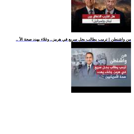
.. من واشنطن | ترمب يطالب بحل سريع في هرمز.. وغلاء يهدد صحة الأ