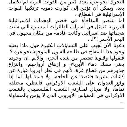
التحرك نحو غزة بعدد كبير من القوات البرية لم تكتمل
بعد، ويمكن أن تؤدي إلى كوارث دموية ترتكبها القوات
الإسرائيلية في القطاع. .
اما عنصر المفاجأة في خضم الهجمات الاسرائيلية
البربرية فتمثل في أسراب الطائرات المسيرة التي شنت
هجماتها ضد اسرائيل وكانت قادمة من مكان مجهول في
البحر الأحمر !؟!. .
دعونا الآن نجيب على التساؤلات الكثيرة حول ماذا يعنيه
وجود هذا السفاح في طليعة الفلول المتوجهة نحو غزة ؟.
فنقولها وقلوبنا تعتصر من شدة الحزن والألم. ان وجوده
يعني سفك دماء الأبرياء، و إزهاق أرواحهم، وانتزاع
جذورهم من قطاع غزة. لأنهم في نظر أوروبا عبارة عن
كائنات بشرية فائضة عن الحاجة، ولا قيمة لها، اما إذا
وقع العدوان على الشعب الاوكراني فالنظرة مختلفة
تماماً، ولا مجال لمقارنة الشعب الفلسطيني بالشعب
الاوكراني في المقياس الأوروبي الذي لا يؤمن بالمساواة
. .