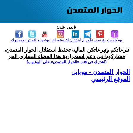
تابعونا على:
بودكاست
بنترست
تيلكرام
لينكدإن
الانستغرام
اليوتيوب
التويتر
الفيسبوك
تبرعاتكم وتبرعاتكن المالية تحفظ استقلال الحوار المتمدن،
فشاركونا في دعم استمرارية هذا الفضاء اليساري الحر
[اشترك في قناة ‫«الحوار المتمدن» على اليوتيوب]
الحوار المتمدن - موبايل
الموقع الرئيسي