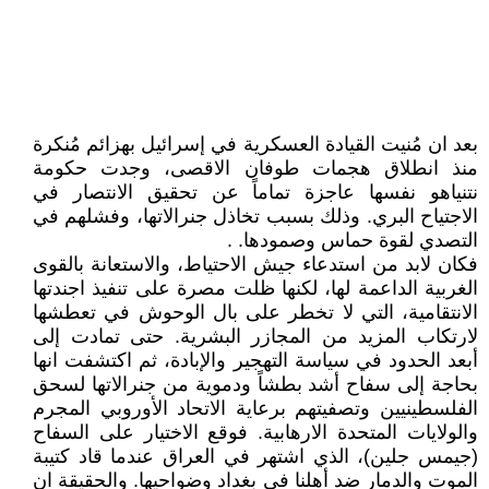
بعد ان مُنيت القيادة العسكرية في إسرائيل بهزائم مُنكرة
منذ انطلاق هجمات طوفان الاقصى، وجدت حكومة
نتنياهو نفسها عاجزة تماماً عن تحقيق الانتصار في
الاجتياح البري. وذلك بسبب تخاذل جنرالاتها، وفشلهم في
التصدي لقوة حماس وصمودها. .
فكان لابد من استدعاء جيش الاحتياط، والاستعانة بالقوى
الغربية الداعمة لها، لكنها ظلت مصرة على تنفيذ اجندتها
الانتقامية، التي لا تخطر على بال الوحوش في تعطشها
لارتكاب المزيد من المجازر البشرية. حتى تمادت إلى
أبعد الحدود في سياسة التهجير والإبادة، ثم اكتشفت انها
بحاجة إلى سفاح أشد بطشاً ودموية من جنرالاتها لسحق
الفلسطينيين وتصفيتهم برعاية الاتحاد الأوروبي المجرم
والولايات المتحدة الارهابية. فوقع الاختيار على السفاح
(جيمس جلين)، الذي اشتهر في العراق عندما قاد كتيبة
الموت والدمار ضد أهلنا في بغداد وضواحيها. والحقيقة ان