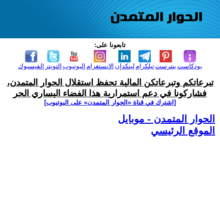
تابعونا على:
بودكاست
بنترست
تيلكرام
لينكدإن
الانستغرام
اليوتيوب
التويتر
الفيسبوك
تبرعاتكم وتبرعاتكن المالية تحفظ استقلال الحوار المتمدن،
فشاركونا في دعم استمرارية هذا الفضاء اليساري الحر
[اشترك في قناة ‫«الحوار المتمدن» على اليوتيوب]
الحوار المتمدن - موبايل
الموقع الرئيسي