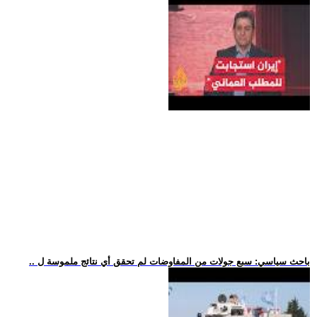
.. باحث سياسي: سبع جولات من المفاوضات لم تحقق أي نتائج ملموسة ل