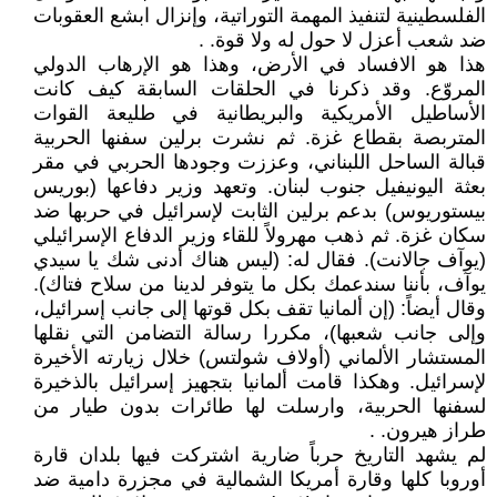
الفلسطينية لتنفيذ المهمة التوراتية، وإنزال ابشع العقوبات
ضد شعب أعزل لا حول له ولا قوة. .
هذا هو الافساد في الأرض، وهذا هو الإرهاب الدولي
المروّع. وقد ذكرنا في الحلقات السابقة كيف كانت
الأساطيل الأمريكية والبريطانية في طليعة القوات
المتربصة بقطاع غزة. ثم نشرت برلين سفنها الحربية
قبالة الساحل اللبناني، وعززت وجودها الحربي في مقر
بعثة اليونيفيل جنوب لبنان. وتعهد وزير دفاعها (بوريس
بيستوريوس) بدعم برلين الثابت لإسرائيل في حربها ضد
سكان غزة. ثم ذهب مهرولاً للقاء وزير الدفاع الإسرائيلي
(يوآف جالانت). فقال له: (ليس هناك أدنى شك يا سيدي
يوآف، بأننا سندعمك بكل ما يتوفر لدينا من سلاح فتاك).
وقال أيضاً: (إن ألمانيا تقف بكل قوتها إلى جانب إسرائيل،
وإلى جانب شعبها)، مكررا رسالة التضامن التي نقلها
المستشار الألماني (أولاف شولتس) خلال زيارته الأخيرة
لإسرائيل. وهكذا قامت ألمانيا بتجهيز إسرائيل بالذخيرة
لسفنها الحربية، وارسلت لها طائرات بدون طيار من
طراز هيرون. .
لم يشهد التاريخ حرباً ضارية اشتركت فيها بلدان قارة
أوروبا كلها وقارة أمريكا الشمالية في مجزرة دامية ضد