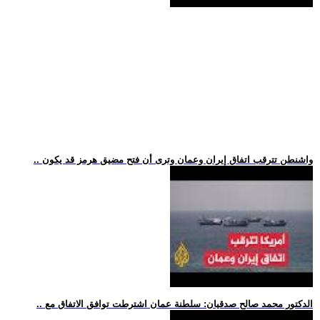
.. واشنطن تترقب اتفاق إيران وعمان وترى أن فتح مضيق هرمز قد يكون
.. الدكتور محمد صالح صدقيان: سلطنة عمان اشترطت توافق الاتفاق مع