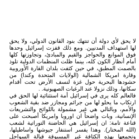
لا يحق لأي دولة أن تنتهك بنود القانون الدولي، ولا يحق
لها استهداف المدنيين. ومع ذلك قفزت إسرائيل وحدها
فوق الموانع والحواجز والقيم والمبادئ، وتجاوزتها كلها
أمام أنظار الكون كله، بينما ظلت المنظمات الدولية تلوذ
بالصمت المطبق، في حين كثفت بلدان القارة الأوروبية
وقارة امريكا الشمالية (الولايات المتحدة وكندا) من
حشودها البحرية حول غزة لنسف الأرض تحت أقدام
سكانها، وذلك نزولا عند الرغبات الصهيونية. .
فالعالم كله يرى في إسرائيل أمة استثنائية لها الحق في
ارتكاب ما يحلو لها من جرائم ومجازر ضد بقية الشعوب
والأمم، وبالتالي هي غير مشمولة باللوائح والتشريعات
الإنسانية، وبات واضحاً ان اوروبا وامريكا أصبحت على
قناعة تامة: ان إسرائيل هي الحاضنة التوراتية لشعب
(الله المختار). وهذا يفسر استنفار جيوشها واساطيلها،
وتجمعها بهذه الكثافة غير المسبوقة قبالة السواحل