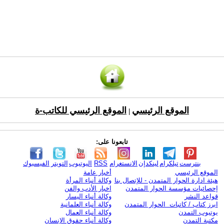
الموقع الرئيسي
الموقع الرئيسي للكاتب-ة
|
تابعونا على:
بنترست
تيلكرام
لينكدإن
الانستغرام
RSS
اليوتيوب
التويتر
الفيسبوك
الموقع الرئيسي
أخبار عامة
هيئة ادارة الحوار المتمدن - للإتصال بنا
وكالة أنباء المرأة
إحصائيات مؤسسة الحوار المتمدن
اخبار الأدب والفن
قواعد النشر
وكالة أنباء اليسار
ابرز كتاب / كاتبات الحوار المتمدن
وكالة أنباء العلمانية
يوتيوب التمدن
وكالة أنباء العمال
مكتبة التمدن
وكالة أنباء حقوق الإنسان