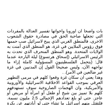
بات واضحا ان اوروبا واخواتها تفسير العدالة بالمفردات
التي تجعلها صاحبة الحق في مصادرة حقوق الشعوب
الاخرى، فالمنطق الغربي الذي يبيح لاسرائيل صب حممها
فوق رؤوس الملايين في غزة، هو المنطق الذي آمنت به
الولايات المتحدة. وهو المنطق المنحرف الذي تحدث به
الرئيس الاسرائيلي (إسحاق هرتسوغ) ليلة البارحة عندما
قال: (يتحمل الفلسطينيون المسؤولية كاملة إزاء ما
نواجهه الآن، وليس صحيحاً القول إن المدنيين في غزة
غير ضالعين في الأمر). .
وهذا يعني ان سكان غزة وقعوا كلهم في مرمى التطهير
العرقي بموجب القواعد الاخلاقية الاسرائيلية والأوروبية
والأمريكية، وان الهجمات الصاروخية سوف تستهدفهم
كلهم بلا تمييز بين شيخ أو طفل أو امرأة أو مريض أو
عاجز. حتى لو بلغ تعدادهم الإجمالي 2.5 مليون نسمة.
فلتقتل منهم اسرائيل ما تشاء حتى لو أبادتهم عن بكرة