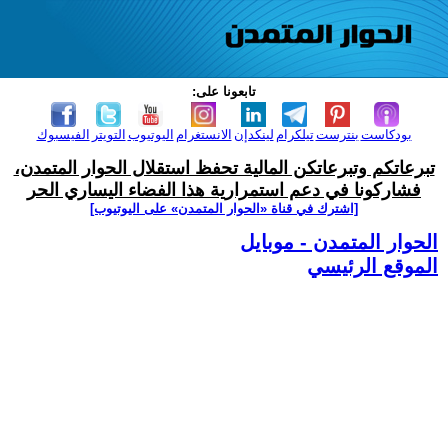
تابعونا على:
بودكاست
بنترست
تيلكرام
لينكدإن
الانستغرام
اليوتيوب
التويتر
الفيسبوك
تبرعاتكم وتبرعاتكن المالية تحفظ استقلال الحوار المتمدن،
فشاركونا في دعم استمرارية هذا الفضاء اليساري الحر
[اشترك في قناة ‫«الحوار المتمدن» على اليوتيوب]
الحوار المتمدن - موبايل
الموقع الرئيسي