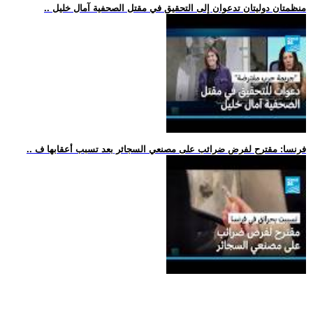
.. منظمتان دوليتان تدعوان إلى التحقيق في مقتل الصحفية آمال خليل
.. فرنسا: مقترح لفرض ضرائب على مصنعي السجائر بعد تسبب أعقابها ف