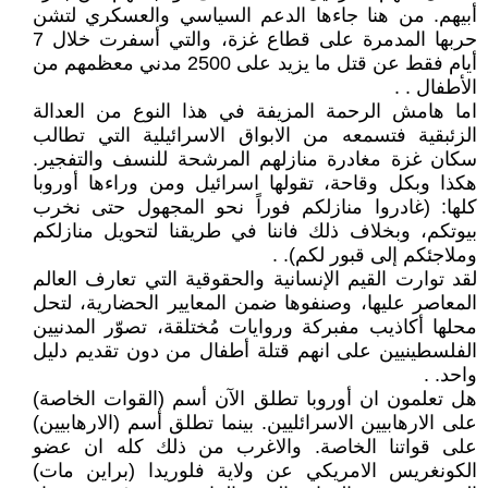
أبيهم. من هنا جاءها الدعم السياسي والعسكري لتشن
حربها المدمرة على قطاع غزة، والتي أسفرت خلال 7
أيام فقط عن قتل ما يزيد على 2500 مدني معظمهم من
الأطفال . .
اما هامش الرحمة المزيفة في هذا النوع من العدالة
الزئبقية فتسمعه من الابواق الاسرائيلية التي تطالب
سكان غزة مغادرة منازلهم المرشحة للنسف والتفجير.
هكذا وبكل وقاحة، تقولها اسرائيل ومن وراءها أوروبا
كلها: (غادروا منازلكم فوراً نحو المجهول حتى نخرب
بيوتكم، وبخلاف ذلك فاننا في طريقنا لتحويل منازلكم
وملاجئكم إلى قبور لكم). .
لقد توارت القيم الإنسانية والحقوقية التي تعارف العالم
المعاصر عليها، وصنفوها ضمن المعايير الحضارية، لتحل
محلها أكاذيب مفبركة وروايات مُختلقة، تصوّر المدنيين
الفلسطينيين على انهم قتلة أطفال من دون تقديم دليل
واحد. .
هل تعلمون ان أوروبا تطلق الآن أسم (القوات الخاصة)
على الارهابيين الاسرائليين. بينما تطلق أسم (الارهابيين)
على قواتنا الخاصة. والاغرب من ذلك كله ان عضو
الكونغريس الامريكي عن ولاية فلوريدا (براين مات)