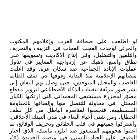
لو اطلعت على صحافة الغرب وإعلامهم المكتوب
والمرئي لوجدت العجب العجاب في التزييف والتحريف
والتلفيق والتضليل، وفي إنتاج الاكاذيب وتسويقها على
نطاق واسع، ناهيك عن إزدواجية المعايير في تناول
عمليات الإبادة الجماعية ضد سكان غزة، وقد اعلنت
منصاتهم الإعلامية منذ البداية وقوفها في صف الظالم
الغاصب والمحتل المتوحش، حتى وصل بهم النفاق إلى
نشر صور مزيّفة بتقنيات الذكاء الاصطناعي لتزوير مقطع
مصوّر لمجزرة مستشفى المعمداني التي ارتكبها الكيان
المحتل، في محاولة للتنصل منها وإلصاقها بالمقاومة
الفلسطينية، فتجمعوا لمناصرة الباطل من كل نطف
الخطايا، ومن شتى أحياء البغاء في مدن التهتك الأخلاقي.
واشتركوا جميعهم في قلب الحقائق وتحريف الوقائع، ثم
اعلنوا هجومهم المسعور ضد ايلون ماسك، الذي اختار
الوقوف على الحياد النسبي في منصته الجديدة (X)،