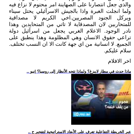
والذي جعل انتصارنا على الصهاينة امر محتوم لا نزاع فيه
ولما انجلت الغبرة واذا بالجيش الاسرآئيلي يحتل سيناء
ويركل الجنود المصريين.اخي الكريم لا مصداقية
للمتحاربين لان المصدقاية لا تاتي من المتحايدين وهذا
نادر الوجود. الاعلام الغربي يجعل من اسرآئيل دولة
تراعي حقوق الانسان وهي المظلومة وهذا ينطبق على
الجميع. لا انسانية من اي جهة كانت الا ان النسب تختلف.
سلام عليكم.
اخر الافلام
.. ماذا حدث في مطار لايبزغ؟ ولماذا تتجه الأنظار إلى روسيا؟ |نيو
.. عبر الخريطة التفاعلية تعرف على الأبعاد الاستراتيجية لتفجير ح