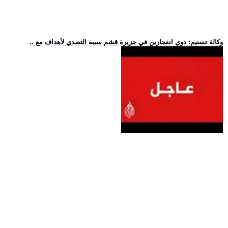
.. وكالة تسنيم: دوي انفجارين في جزيرة قشم سببه التصدي لأهداف مع