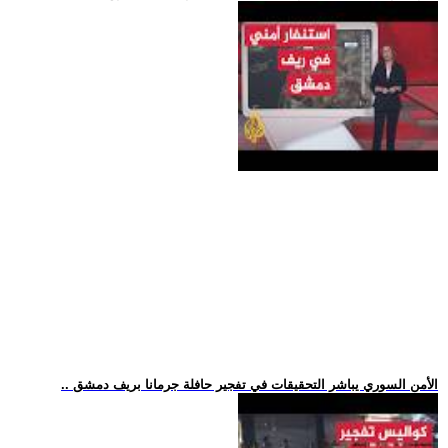
.. الأمن السوري يباشر التحقيقات في تفجير حافلة جرمانا بريف دمشق