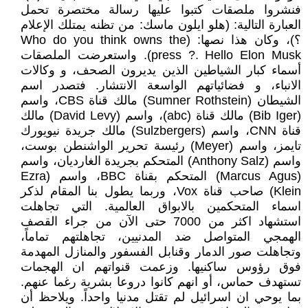
فنشروا ملصقات كتبوا عليها رسالة مختصرة تحمل
العبارة التالية: (هلو ايلون ماسك: من تظنه يمتلك الإعلام
؟)، وكان هذا نصها: (Who do you think owns the
press ?. Hello Elon Musk). واستعرضت الملصقات
أسماء كبار الشياطين الذين يديرون الصحف، و وكالات
الانباء، و فضائياتهم الواسعة الانتشار. فتصدر اسم
الشيطان (Sumner Rothstein) مالك قناة CBS، واسم
(Bib Iger) مالك قناة (abc)، واسم (David Levy) مالك
قناة CNN، واسم (Sulzbergers) مالك جريدة نيويورك
تايمز، واسم (Meyer) رئيسة تحرير الواشنطن بوست،
واسم (Anthony Salz) المتحكم بجريدة الغارديان، واسم
(Marcus Agus) المتحكم بقناة BBC، واسم (Ezra
Klein) صاحب قناة Vox، وربما يطول بنا المقام لذكر
اسماء المتحكمين بالابواق العالمية. التي تجاهلت
استشهاد اكثر من 7000 حتى الآن من جراء القصف
الهمجي المتواصل ضد المدنيين، تجاهلتهم تماماً،
وتجاهلت صور الدمار وقنابل الفسفور والمنازل المهدمة
فوق رؤوس ساكنيها. وزعمت قنواتهم ان الهجمات
تستهدف حماس، أو انهم كانوا دروعا بشرية رغما عنهم.
بما يوحي ان اسرائيل لم تقتل مدنيا واحداً. ويلاحظ أن