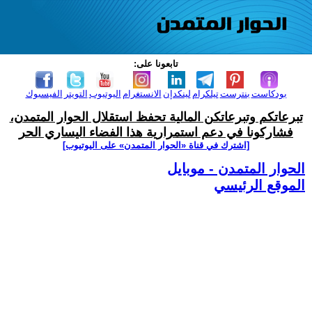
تابعونا على:
بودكاست
بنترست
تيلكرام
لينكدإن
الانستغرام
اليوتيوب
التويتر
الفيسبوك
تبرعاتكم وتبرعاتكن المالية تحفظ استقلال الحوار المتمدن،
فشاركونا في دعم استمرارية هذا الفضاء اليساري الحر
[اشترك في قناة ‫«الحوار المتمدن» على اليوتيوب]
الحوار المتمدن - موبايل
الموقع الرئيسي