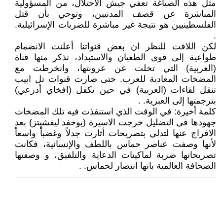
مثل هذه الصياغة تعفي جيش الاحتلال، من المسؤولية
المباشرة عن قصف المدنيين، وتوحي بأن قتل
الفلسطينيين هو نتيجة غير مباشرة للضربات الإسرائيلية.
.
لكن اللافت للنظر ان بعض قنواتنا أعلنت الانضمام
طواعية إلى قوى الطغيان والاستبداد، نذكر منها قناة
(العربية) التي تخلت عن عروبتها، وانخرطت مع
المضخات المعادية للعرب. حتى صارت قنوات تل ابيب
تنقل لقاءات (العربية) في حين تكفل (افخاي أدرعي)
بترجمتها إلى العبرية. .
كلمة أخيرة: في الوقت الذي استنفذت فيه تلك المضخات
جهودها في التضليل خرجت الاسيرة (يوخفد ليفشيتز) بعد
الافراج عنها لتدلي بتصريحات أثارت جدلاً وغضباً واسعاً
لأنها وصفت عناصر حماس باللطف والإنسانية، فكانت
تصريحاتها ضربة لماكينات الدعاية والتلفيق، و وصفتها
الصحافة العالمية بانها انتصار لحماس. .