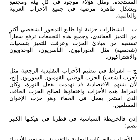
المستجدة، ومثل هؤلاء موجود في كل بيئة ومجتمع
ويشكل ظاهرة مرضية في جميع الأحزاب العربية
والعالمية.
ب – انشطارات جزئية لها طابع التمحور الشخصي أكثر
من التميز العقائدي، وجميع هذه التجمعات ترفع شعاراً
تستقيه من مبادئ الحزب وعرفت للتميز بتسميات
(شخصية) مثل الحورانيون، الناصريون، الوحدويون
والاشتراكيون.
ج – انفراط في تنظيم الأحزاب التقليدية الرجعية مثل
(حزب الشعب) الحزب الوطني القوميون السوريون إلخ،
لأن بنيتهم الاقتصادية قد تهدمت بفعل الثورة، وكان
انفراط هذه الأحزاب واختفاؤها لصالح الحزب الحاقد،
الذي استمر يعمل في الخفاء وهو حزب الإخوان
المسلمين.
إذن فالخريطة السياسية في قطرنا في هيكلها الكبير
تضم:
– الأحزاب والحركات الوطنية والتقدمية، مع تعدد الأسماء