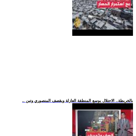
.. بالخريطة.. الاحتلال يوسع المنطقة العازلة ويقصف المنصوري وتبن