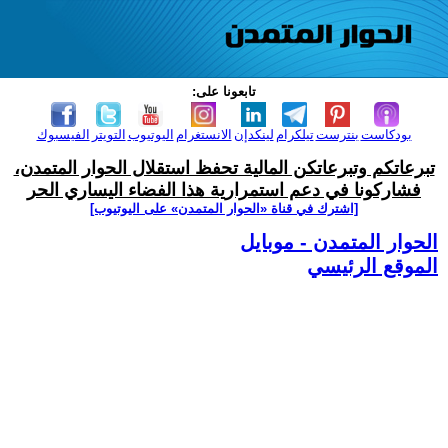
تابعونا على:
بودكاست
بنترست
تيلكرام
لينكدإن
الانستغرام
اليوتيوب
التويتر
الفيسبوك
تبرعاتكم وتبرعاتكن المالية تحفظ استقلال الحوار المتمدن،
فشاركونا في دعم استمرارية هذا الفضاء اليساري الحر
[اشترك في قناة ‫«الحوار المتمدن» على اليوتيوب]
الحوار المتمدن - موبايل
الموقع الرئيسي