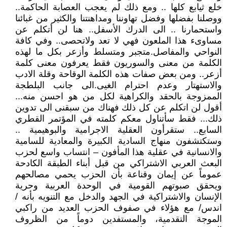
خلع ثيابع كلها .. ومع ذلك لم يعجب العصابة الحاكمة..
ووصلنا بفضلها وفضل تهاوننا ومداهنتنا والكثير من غبائنا
واستحمارنا .. الى الدرك الأسفل.. هنا لن أتكلم عن
مساوىء هذا الملعون فهي لا تعد ولاتحصى.. وفي كافة
النواحي والمفاصل.متجبر ومتسلط وأزعر بكل ما لهذه
الكلمة من معنى والسوريون فقط يعرفون معنى كلمة
أزعر.. ومن بعض صفات هذه الكلمة الوقاحة وقلة الادب
والاستهتار وعدم احترام الغيى.الى جانب البلطجة
الممزوجة بالحقد والكراهية لكل من هو احسن منه...
أقول لن اتكلم عن كل ذلك فهناك من سبقنى الى تدوين
ذلك... فقط سأتناول معكم كلمته في المؤتمر القطري
السابع.. ستقرأون العقلية الاجرامية والبوهيمية ..
وستكتشفون منهاج السادية الكبيرة والمعادية للسامية
والانسانية في عقلية هذا المأفون – انتساب واسع لحزب
البعث العربي الاشتراكي من قبل أبناء الطبقة الكادحة
عموماً عن إيمان وقناعة بأن الحزب يحمي مصالحهم
ويحقق صبوتهم القومية في الوحدة العربية وحرية
الإنسان والاشتراكية في الجهد والدخل مع التنويه بأنه /
اندس/ مع هؤلاء في صفوف الحزب العديد من راكبي
الموجة التقدمية، والمستفدين دوماً من الظروف