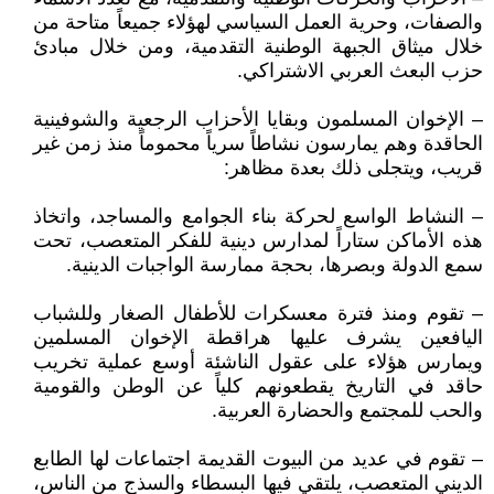
والصفات، وحرية العمل السياسي لهؤلاء جميعاً متاحة من
خلال ميثاق الجبهة الوطنية التقدمية، ومن خلال مبادئ
حزب البعث العربي الاشتراكي.
– الإخوان المسلمون وبقايا الأحزاب الرجعية والشوفينية
الحاقدة وهم يمارسون نشاطاً سرياً محموماً منذ زمن غير
قريب، ويتجلى ذلك بعدة مظاهر:
– النشاط الواسع لحركة بناء الجوامع والمساجد، واتخاذ
هذه الأماكن ستاراً لمدارس دينية للفكر المتعصب، تحت
سمع الدولة وبصرها، بحجة ممارسة الواجبات الدينية.
– تقوم ومنذ فترة معسكرات للأطفال الصغار وللشباب
اليافعين يشرف عليها هراقطة الإخوان المسلمين
ويمارس هؤلاء على عقول الناشئة أوسع عملية تخريب
حاقد في التاريخ يقطعونهم كلياً عن الوطن والقومية
والحب للمجتمع والحضارة العربية.
– تقوم في عديد من البيوت القديمة اجتماعات لها الطابع
الديني المتعصب، يلتقي فيها البسطاء والسذج من الناس،