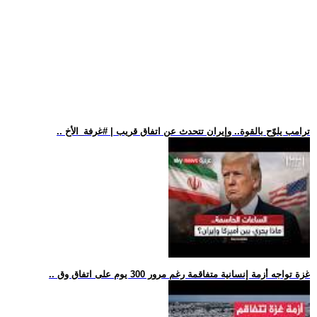
.. ترامب يلوّح بالقوة.. وإيران تتحدث عن اتفاق قريب | #غرفة_الأخ
.. غزة تواجه أزمة إنسانية متفاقمة رغم مرور 300 يوم على اتفاق وق