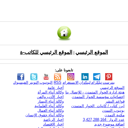
الموقع الرئيسي
الموقع الرئيسي للكاتب-ة
|
تابعونا على:
بنترست
تيلكرام
لينكدإن
الانستغرام
RSS
اليوتيوب
التويتر
الفيسبوك
الموقع الرئيسي
أخبار عامة
هيئة ادارة الحوار المتمدن - للإتصال بنا
وكالة أنباء المرأة
إحصائيات مؤسسة الحوار المتمدن
اخبار الأدب والفن
قواعد النشر
وكالة أنباء اليسار
ابرز كتاب / كاتبات الحوار المتمدن
وكالة أنباء العلمانية
يوتيوب التمدن
وكالة أنباء العمال
مكتبة التمدن
وكالة أنباء حقوق الإنسان
عدد الزوار: 3,427,288,164
اخبار الرياضة
اضافة موضوع جديد
اخبار الاقتصاد