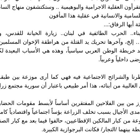
قرأون العقلية الاجرامية والبوهيمية .. وستكتشفون منهاج الساد
لسامية والانسانية في عقلية هذا المأفون
ثة أيها الرفاق:...
ناء.. الحرب الطائفية في لبنان.. زيارة الخيانة للقدس، 
… إلخ، وآخرها تحريك يد القتلة من هراطقة الإخوان المسلمي
د خريطة الوطن العربي سياسياً، وهذه هي الأسباب البعيدة 
ضى داخلياً وعربياً.
نا والشرائح الاجتماعية فيه فهي كما أرى موزعة بين طبقة
لغالبية من أبنائه، هذا أمر طبيعي باعتبار أن سورية مجتمع زر
رز من بين الفلاحين المفتقرين أساساً لأبسط مقومات الحضار
دى الأجيال بسبب تخلف الزراعة بؤساً اجتماعياً واقتصادياً كامل
ة من كبار المالكين الإقطاعيين، حالفوا فيما بعد مع كبار الصن
طة بينهما /التجار/ فكانت البرجوازية الكبيرة.