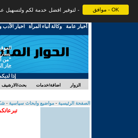
موافق - OK
لتوفير افضل خدمة لكم ولتسهيل عملي
أخبار عامة
-
وكالة أنباء المرأة
-
اخبار الأدب و
الموقع
يسارية
"من أج
حاز ال
إذا لديك
الزوار
اضافة/خدمات
بحث/الارشيف
الصفحة الرئيسية
-
مواضيع وابحاث سياسية
-
شك
تبرعاتكم