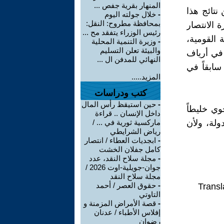
المنهار بقرية جفص ...
نتائج هذا
-
خلال جولته اليوم
بمحافظة مطروح: النقل:
 الانتصار
رئيس الوزراء يتفقد مح ...
 القومية،
-
وزيرة التنمية المحلية
والبيئة تعلن التسليم
 في أرياف
النهائي للمدفن ال ...
ابقاً في
المزيد.....
كتب ودراسات
-
حين استيقظ رأس المال
وي خليطاً
داخل الإنسان .. قراءة
ولة، ولأن
ماركسية ثورية في ... /
رياض الشرايطي
-
ابجديات العطاء / انتصار
كامل جفلان الخشت
-
مجلة سلاح النقد، عدد
جوان-جويلية-اوت 2026 /
مجلة سلاح النقد
-
حقوق العصر / أحمد
Transl
التاوتي
-
قصة الأمراض المزمنة و
إفلاس الأطباء / عدنان
رضوان