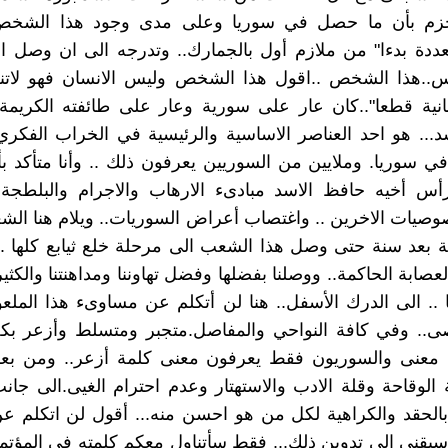
جزم بأن ما حصل في سوريا وعلى مدى وجود هذا الشخص
ددة بدءا" من ملازم أول بالجمارك.. وتدرجه الى ان وصل 
يس..هذا الشخص ..اقول هذا الشخص وليس الانسان فهو لاتن
نية قطعا"..كان عار على سورية وعار على طائفته الكريمة 
... هو احد العناصر الاساسية والرئيسية في الخراب الفكري
في سوريا. وملايين من السوريين يعرفون ذلك .. وأنا متأكد ب
س أخيه حافظ الاسد مبادىء الارهاب والاجرام والبلطجة..
وصيات الاخرين .. واغتصاب أعراض السوريات.. ويلام هنا الش
ة بعد سنة حتى وصل هذا الشعب الى مرحلة خلع ثيابع كلها .
صابة الحاكمة.. ووصلنا بفضلها وفضل تهاوننا ومداهنتنا والكثير
 .. الى الدرك الأسفل.. هنا لن أتكلم عن مساوىء هذا الملع
صى.. وفي كافة النواحي والمفاصل.متجبر ومتسلط وأزعر بكل
 معنى والسوريون فقط يعرفون معنى كلمة أزعر.. ومن 
 الوقاحة وقلة الادب والاستهتار وعدم احترام الغيى.الى جان
الحقد والكراهية لكل من هو احسن منه... أقول لن اتكلم ع
بقنى الى تدوين ذلك... فقط سأتناول معكم كلمته في المؤت