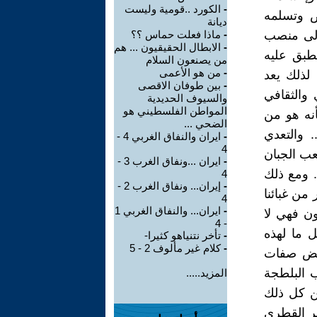
-
الكورد ..قومية وليست
 وتسلمه
ديانة
الى منصب
-
ماذا فعلت حماس ؟؟
-
الابطال الحقيقيون ... هم
طبق عليه
من يصنعون السلام
-
من هو الأعمى
لذلك يعد
-
بين طوفان الاقصى
 والثقافي
والسيوف الحديدية
المواطن الفلسطيني هو
أنه هو من
الضحي ...
 والتعدي
-
ايران والنفاق الغربي 4 -
4
عب الجبان
-
ايران ...ونفاق الغرب 3 -
. ومع ذلك
4
-
إيران... ونفاق الغرب 2 -
 من غبائنا
4
-
ايران... والنفاق الغربي 1
ون فهي لا
- 4
 ما لهذه
-
تأخر نتنياهو كثيرا-
-
كلام غير مألوف 2 - 5
بعض صفات
ب البلطجة
المزيد.....
ن كل ذلك
مر القطري