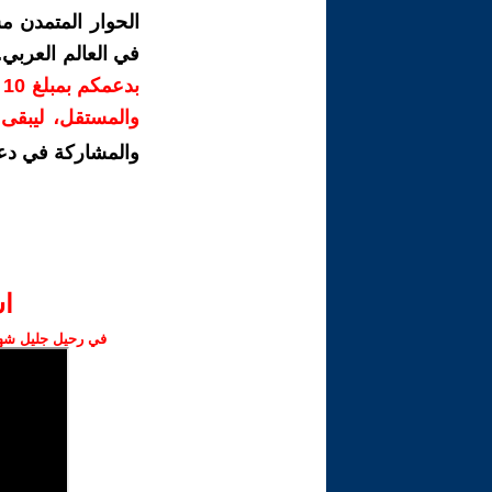
الحوار المتمدن م
في العالم العربي
ب
والمستقل، ليبقى ص
والمشاركة في دع
ا‫
في رحيل جليل شهبا