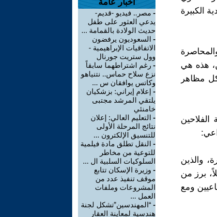
أخبار عامة
ية الكبيرة
-
مصر.. فيديو -قديم-
يدعي العثور على طفل
حديث الولادة بالقمامة ...
-
السعوديون يرفضون
الاتفاقيات الإبراهيمية -
والمحاصرة
وول ستريت جورنال
ن، هذه هي
-
رغم اشتراطهما سابقاً
نزع سلاح حماس.. نتنياهو
لكل مظاهر
وكاتس يوافقان س ...
-
إعلام إيراني: بزشكيان
يلتقي المرشد مجتبى
خامنئي
-
التعليم العالي: إعلان
 الفلاحين
نتائج المرحلة الأولى
اعي:
للتنسيق الإلكترون ...
-
النقل تطلق مادة فيلمية
للتوعية من مخاطر
ة، والذين
السلوكيات السلبية ال ...
-
وزيرة الإسكان تتابع
اً، برز من
موقف تنفيذ عدد من
اعيين ومع
المشروعات وملفات
العمل ...
-
“المهندسين”تشكل لجنة
هندسية لمعاينة العقار