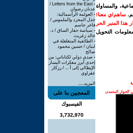
Letters from the East /
-
اعية، والمساواة
عدنان رضوان
م.
ساهم/ي معنا!
-
العولمة الرأسمالية:
جدل المجرد والملموس /
رار هذا المنبر الحر
فاخر جاسم
-
سياسة حفار الساق / د.
معلومات التحويل
خالد زغريت
-
الطائفية المتغلغلة في
لبنان / حسين محمود
صالح
-
صدى دولي لكتاباتي: من
إحدى أبرز مفكرات اليسار
الإيطالي إلى أ ... / رزكار
عقراوي
المزيد.....
الحوار المتمدن
المعجبين بنا على
الفيسبوك
3,732,970