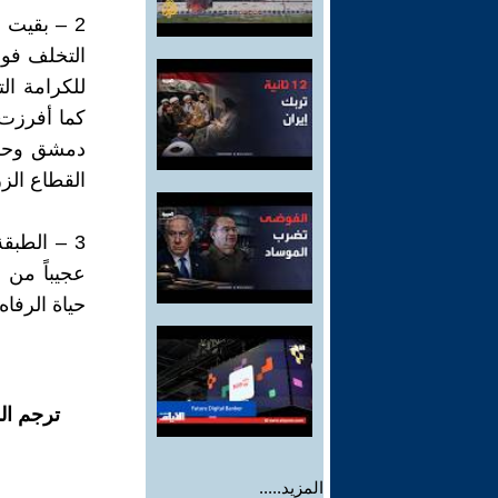
2 – بقيت 
التخلف فوج
للكرامة الت
كما أفرزت 
دمشق وحلب
القطاع الز
3 – الطبق
عجيباً من 
حياة الرفا
ترجم ال
المزيد.....