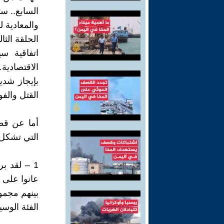
السابع.. ست
والمعادية ل
الحلقة الثال
اتفاقية سي
الاقتصادية
بإيجاز شدي
القتل والفو
أما عن قطر
التي تشكل ا
1 – لقد ب
عانوا على م
بينهم مجموع
الفئة الوسي