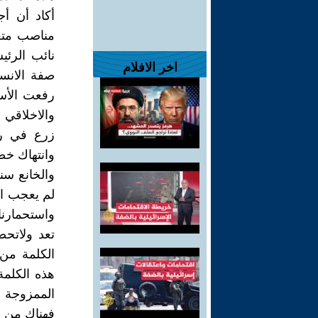
أكاد أن أ
مناصب متع
نائب الرئ
اخر الافلام
صفة الانسا
رفعت الأسد
والاخلاقي 
زرع في رأ
وانتهاك خص
والخانع سن
لم يعجب الع
واستحمارنا
تعد ولاتح
الكلمة من
هذه الكلمة
الممزوجة ب
فهناك من س