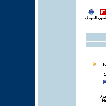
يبورد
الموبايل