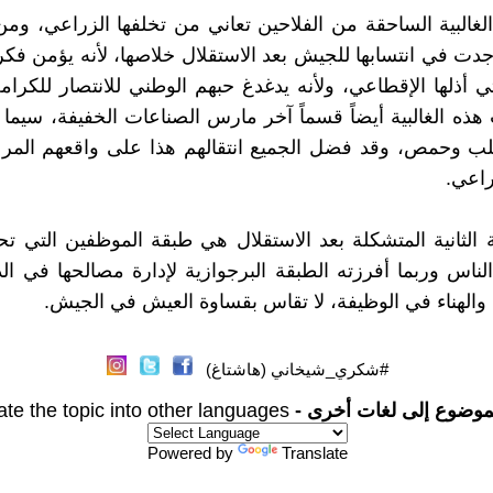
الغالبية الساحقة من الفلاحين تعاني من تخلفها الزراعي، ومن 
دت في انتسابها للجيش بعد الاستقلال خلاصها، لأنه يؤمن فكرة
ي أذلها الإقطاعي، ولأنه يدغدغ حبهم الوطني للانتصار للكرامة
هذه الغالبية أيضاً قسماً آخر مارس الصناعات الخفيفة، سيما
 وحمص، وقد فضل الجميع انتقالهم هذا على واقعهم المر س
راعي.
ة الثانية المتشكلة بعد الاستقلال هي طبقة الموظفين التي تح
الناس وربما أفرزته الطبقة البرجوازية لإدارة مصالحها في الد
ه والهناء في الوظيفة، لا تقاس بقساوة العيش في الجيش.
#شكري_شيخاني (هاشتاغ)
موضوع إلى لغات أخرى -
ate the topic into other languages
Powered by
Translate