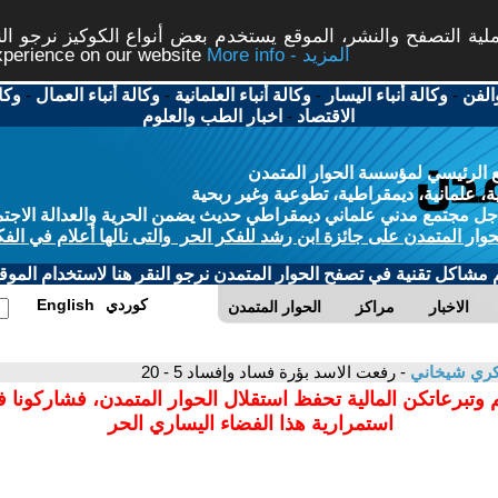
ة التصفح والنشر، الموقع يستخدم بعض أنواع الكوكيز نرجو النق
More info - المزيد
experience on our website
الفن
-
وكالة أنباء اليسار
-
وكالة أنباء العلمانية
-
وكالة أنباء العمال
-
وكا
الاقتصاد
-
اخبار الطب والعلوم
 الرئيسي لمؤسسة الحوار المتمدن
، علمانية، ديمقراطية، تطوعية وغير ربحية
ل مجتمع مدني علماني ديمقراطي حديث يضمن الحرية والعدالة الاجتم
حوار المتمدن على جائزة ابن رشد للفكر الحر والتى نالها أعلام في الفك
م مشاكل تقنية في تصفح الحوار المتمدن نرجو النقر هنا لاستخدام الموقع
كوردي
English
الاخبار
مراكز
الحوار المتمدن
ري شيخاني
- رفعت الاسد بؤرة فساد وإفساد 5 - 20
 وتبرعاتكن المالية تحفظ استقلال الحوار المتمدن، فشاركونا 
استمرارية هذا الفضاء اليساري الحر