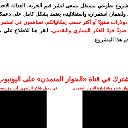
شروع تطوعي مستقل يسعى لنشر قيم الحرية، العدالة الاجتم
. ولضمان استمراره واستقلاليته، يعتمد بشكل كامل على دعمك
دعمكم بمبلغ 10 دولارات سنويًا أو أكثر حسب إمكانياتكم، تساهمون في استم
وتًا قويًا للفكر اليساري والتقدمي
،
انقر هنا للاطلاع على 
م هذا المشروع
.
شترك في قناة «الحوار المتمدن» على اليوتيوب
ز، عضو هيئة إدارة الحوار المتمدن
في رحيل شاكر الناصري، أحد مؤسسي 