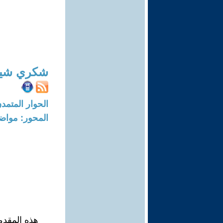
شكري شيخ
الحوار المتمدن-العدد: 7778 - 23
المحور: مواض
هذه المقدم